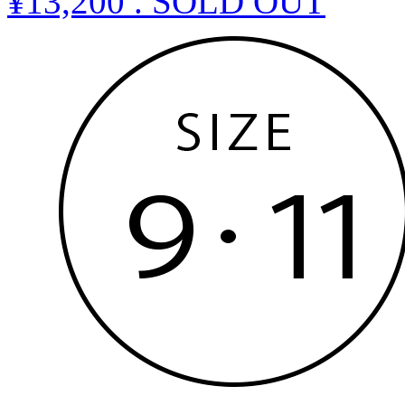
¥13,200
.
SOLD OUT