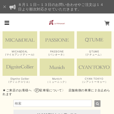
８月１１日～１３日のお問い合わせやご注文は１４
日より順次対応させていただきます。
MICA&DEAL
PASSIONE
QTUME
(マイカアンドディール)
(パシオーネ）
(クチューム）
Dignite Collier
Munich
CYAN TOKYO
(ディニテコリエ）
（ミューニック）
（シアントーキョー）
★ご来店のお客様へ〈Ⓟ駐車場について〉 店舗南側の車庫に２台止めら
れます