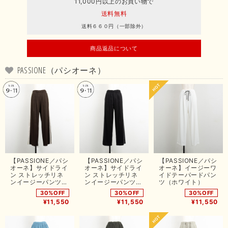
11,000円以上のお買い物で
送料無料
送料６６０円（一部除外）
商品返品について
PASSIONE（パシオーネ）
【PASSIONE／パシ
【PASSIONE／パシ
【PASSIONE／パシ
オーネ】サイドライ
オーネ】サイドライ
オーネ】イージーワ
ン ストレッチリネ
ン ストレッチリネ
イドテーパードパン
ンイージーパンツ
ンイージーパンツ
ツ（ホワイト）
（ブラウン）
（ブラック）
30%OFF
30%OFF
30%OFF
¥11,550
¥11,550
¥11,550