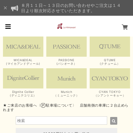
８月１１日～１３日のお問い合わせやご注文は１４
日より順次対応させていただきます。
MICA&DEAL
PASSIONE
QTUME
(マイカアンドディール)
(パシオーネ）
(クチューム）
Dignite Collier
Munich
CYAN TOKYO
(ディニテコリエ）
（ミューニック）
（シアントーキョー）
★ご来店のお客様へ〈Ⓟ駐車場について〉 店舗南側の車庫に２台止めら
れます