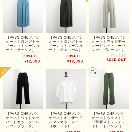
【PASSIONE／パシ
【PASSIONE／パシ
【PASSIONE／パシ
オーネ】ロングギャ
オーネ】ロングギャ
オーネ】ワイドテー
ザーカットソースカ
ザーカットソースカ
パードカットソーパ
ート（サックス）
ート（チャコール）
ンツ（グレージュ）
¥11,396
30%OFF
30%OFF
SOLD OUT
¥12,320
¥12,320
【PASSIONE／パシ
【PASSIONE／パシ
【PASSIONE／パシ
オーネ】ワイドテー
オーネ】ギャザード
オーネ】ウェストリ
パードカットソーパ
ルマンカットソー
ブ綿麻ストレッチス
ンツ（ブラック）
（ホワイト）
トレートパンツ（カ
ーキ）
¥11,396