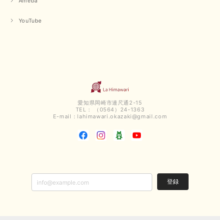
Ameba
YouTube
愛知県岡崎市連尺通2-15
TEL： （0564）24-1363
E-mail：
lahimawari.okazaki@gmail.com
登録