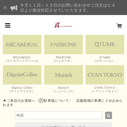
８月１１日～１３日のお問い合わせやご注文は１４
日より順次対応させていただきます。
MICA&DEAL
PASSIONE
QTUME
(マイカアンドディール)
(パシオーネ）
(クチューム）
Dignite Collier
Munich
CYAN TOKYO
(ディニテコリエ）
（ミューニック）
（シアントーキョー）
★ご来店のお客様へ〈Ⓟ駐車場について〉 店舗南側の車庫に２台止めら
れます