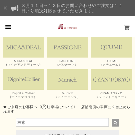
８月１１日～１３日のお問い合わせやご注文は１４
日より順次対応させていただきます。
MICA&DEAL
PASSIONE
QTUME
(マイカアンドディール)
(パシオーネ）
(クチューム）
Dignite Collier
Munich
CYAN TOKYO
(ディニテコリエ）
（ミューニック）
（シアントーキョー）
★ご来店のお客様へ〈Ⓟ駐車場について〉 店舗南側の車庫に２台止めら
れます