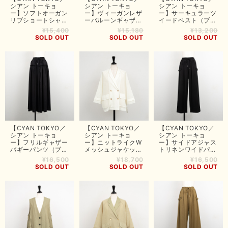
シアン トーキョ
シアン トーキョ
シアン トーキョ
ー】ソフトオーガン
ー】ヴィーガンレザ
ー】サーキュラーツ
リブショートシャツ
ーバルーンギャザー
イードベスト（ブラ
（ブラック）
ベスト（ブラック）
ック）
¥15,400
¥15,180
¥13,200
SOLD OUT
SOLD OUT
SOLD OUT
【CYAN TOKYO／
【CYAN TOKYO／
【CYAN TOKYO／
シアン トーキョ
シアン トーキョ
シアン トーキョ
ー】フリルギャザー
ー】ニットライクW
ー】サイドアジャス
バギーパンツ（ブラ
メッシュジャケット
トリネンワイドパン
ック）
（ホワイト）
ツ（ブラック）
¥16,500
¥18,700
¥16,500
SOLD OUT
SOLD OUT
SOLD OUT