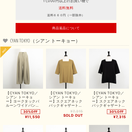
11,000円以上のお買い物で
送料無料
送料６６０円（一部除外）
商品返品について
CYAN TOKYO（シアン トーキョー）
【CYAN TOKYO／
【CYAN TOKYO／
【CYAN TOKYO／
シアン トーキョ
シアン トーキョ
シアン トーキョ
ー】ヨークタックバ
ー】スクエアネック
ー】スクエアネック
ルーンワイドパンツ
バックギャザートッ
バックギャザートッ
（グレージュ）
プス（モカ）
プス（ブラック）
¥7,315
30%OFF
30%OFF
SOLD OUT
¥11,550
¥7,315