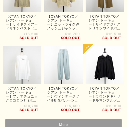
【CYAN TOKYO／
【CYAN TOKYO／
【CYAN TOKYO／
シアン トーキョ
シアン トーキョ
シアン トーキョ
ー】サイドティアー
ー】ニットライクW
ー】サイドアジャス
ドリネンベスト（グ
メッシュジャケット
トリネンワイドパン
レージュ）
（ベージュ）
ツ（モカ）
¥16,500
¥18,700
¥16,500
SOLD OUT
SOLD OUT
SOLD OUT
【CYAN TOKYO／
【CYAN TOKYO／
【CYAN TOKYO／
シアン トーキョ
シアン トーキョ
シアン トーキョ
ー】フレアチュニッ
ー】ヴィンテージツ
ー】ラウンドギャザ
クロゴロンT（ホワ
イルBIGバルーンパ
ードルマンブルゾン
イト）
ンツ（サックス）
（ブラック）
¥10,780
¥15,400
¥19,800
SOLD OUT
SOLD OUT
SOLD OUT
More