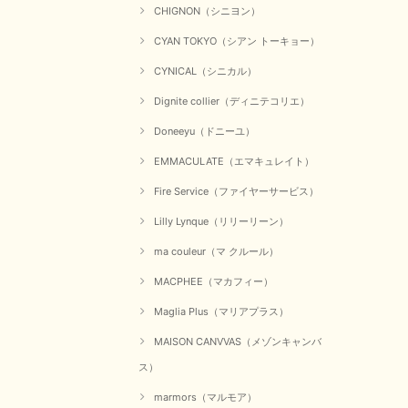
CHIGNON（シニヨン）
CYAN TOKYO（シアン トーキョー）
CYNICAL（シニカル）
Dignite collier（ディニテコリエ）
Doneeyu（ドニーユ）
EMMACULATE（エマキュレイト）
Fire Service（ファイヤーサービス）
Lilly Lynque（リリーリーン）
ma couleur（マ クルール）
MACPHEE（マカフィー）
Maglia Plus（マリアプラス）
MAISON CANVVAS（メゾンキャンバ
ス）
marmors（マルモア）