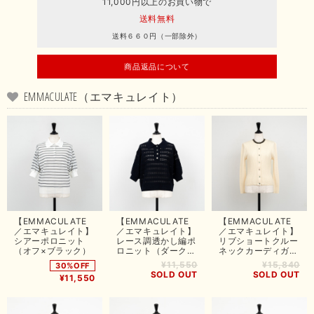
11,000円以上のお買い物で
送料無料
送料６６０円（一部除外）
商品返品について
EMMACULATE（エマキュレイト）
【EMMACULATE
【EMMACULATE
【EMMACULATE
／エマキュレイト】
／エマキュレイト】
／エマキュレイト】
シアーポロニット
レース調透かし編ポ
リブショートクルー
（オフ×ブラック）
ロニット（ダークネ
ネックカーディガン
イビー）
（オフホワイト）
¥11,550
¥15,840
30%OFF
SOLD OUT
SOLD OUT
¥11,550