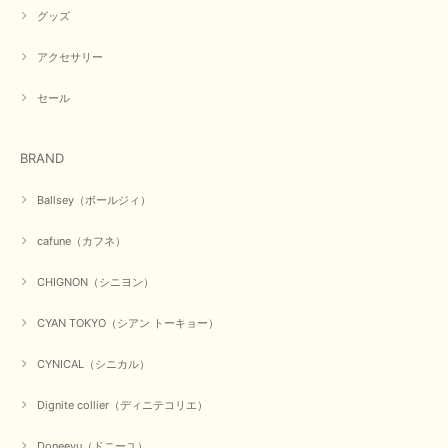
グッズ
アクセサリー
セール
BRAND
Ballsey（ボールジィ）
cafune（カフネ）
CHIGNON（シニヨン）
CYAN TOKYO（シアン トーキョー）
CYNICAL（シニカル）
Dignite collier（ディニテコリエ）
Doneeyu（ドニーユ）