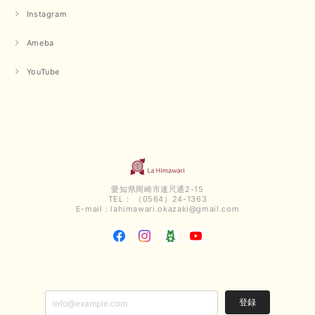
Instagram
Ameba
YouTube
愛知県岡崎市連尺通2-15
TEL： （0564）24-1363
E-mail：
lahimawari.okazaki@gmail.com
登録