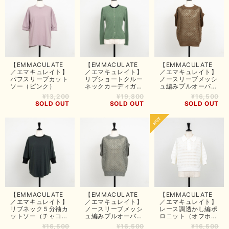
【EMMACULATE
【EMMACULATE
【EMMACULATE
／エマキュレイト】
／エマキュレイト】
／エマキュレイト】
パフスリーブカット
リブショートクルー
ノースリーブメッシ
ソー（ピンク）
ネックカーディガン
ュ編みプルオーバー
（ライトグリーン）
（モカ）
¥13,200
¥19,800
¥16,500
SOLD OUT
SOLD OUT
SOLD OUT
【EMMACULATE
【EMMACULATE
【EMMACULATE
／エマキュレイト】
／エマキュレイト】
／エマキュレイト】
リブネック５分袖カ
ノースリーブメッシ
レース調透かし編ポ
ットソー（チャコー
ュ編みプルオーバー
ロニット（オフホワ
ル）
（グレー）
イト）
¥16,500
¥16,500
¥16,500