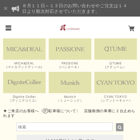
８月１１日～１３日のお問い合わせやご注文は１４
日より順次対応させていただきます。
MICA&DEAL
PASSIONE
QTUME
(マイカアンドディール)
(パシオーネ）
(クチューム）
Dignite Collier
Munich
CYAN TOKYO
(ディニテコリエ）
（ミューニック）
（シアントーキョー）
★ご来店のお客様へ〈Ⓟ駐車場について〉 店舗南側の車庫に２台止めら
れます