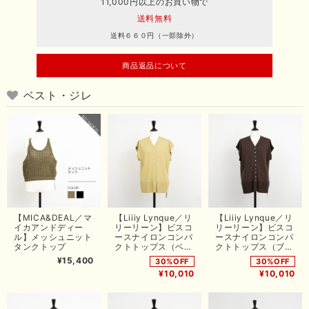
11,000円以上のお買い物で
送料無料
送料６６０円（一部除外）
商品返品について
ベスト・ジレ
【MICA&DEAL／マ
【Liiiy Lynque／リ
【Liiiy Lynque／リ
イカアンドディー
リーリーン】ビスコ
リーリーン】ビスコ
ル】メッシュニット
ースナイロンコンパ
ースナイロンコンパ
タンクトップ
クトトップス（ベー
クトトップス（ブラ
ジュ）
ウン）
¥15,400
30%OFF
30%OFF
¥10,010
¥10,010