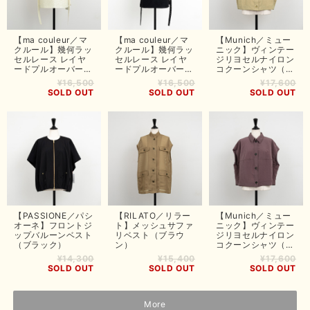
【ma couleur／マ
【ma couleur／マ
【Munich／ミュー
クルール】幾何ラッ
クルール】幾何ラッ
ニック】ヴィンテー
セルレース レイヤ
セルレース レイヤ
ジリヨセルナイロン
ードプルオーバー
ードプルオーバー
コクーンシャツ（ベ
（オフホワイト）
（ブラック）
ージュ）
¥16,500
¥16,500
¥17,600
SOLD OUT
SOLD OUT
SOLD OUT
【PASSIONE／パシ
【RILATO／リラー
【Munich／ミュー
オーネ】フロントジ
ト】メッシュサファ
ニック】ヴィンテー
ップバルーンベスト
リベスト（ブラウ
ジリヨセルナイロン
（ブラック）
ン）
コクーンシャツ（パ
ープル）
¥14,300
¥15,400
¥17,600
SOLD OUT
SOLD OUT
SOLD OUT
More