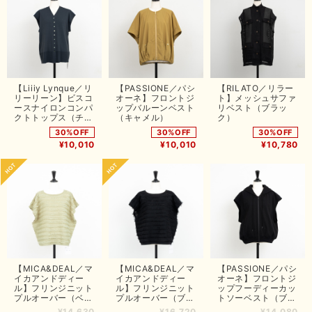
【Liiiy Lynque／リ
【PASSIONE／パシ
【RILATO／リラー
リーリーン】ビスコ
オーネ】フロントジ
ト】メッシュサファ
ースナイロンコンパ
ップバルーンベスト
リベスト（ブラッ
クトトップス（チャ
（キャメル）
ク）
コール）
30%OFF
30%OFF
30%OFF
¥10,010
¥10,010
¥10,780
【MICA&DEAL／マ
【MICA&DEAL／マ
【PASSIONE／パシ
イカアンドディー
イカアンドディー
オーネ】フロントジ
ル】フリンジニット
ル】フリンジニット
ップフーディーカッ
プルオーバー（ベー
プルオーバー（ブラ
トソーベスト（ブラ
ジュ）
ック）
ック）
¥14,630
¥16,720
¥14,080