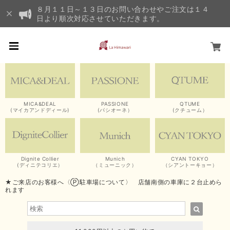
８月１１日～１３日のお問い合わせやご注文は１４
日より順次対応させていただきます。
MICA&DEAL
PASSIONE
QTUME
(マイカアンドディール)
(パシオーネ）
(クチューム）
Dignite Collier
Munich
CYAN TOKYO
(ディニテコリエ）
（ミューニック）
（シアントーキョー）
★ご来店のお客様へ〈Ⓟ駐車場について〉 店舗南側の車庫に２台止めら
れます