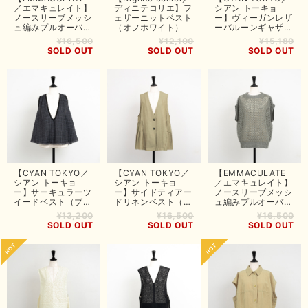
／エマキュレイト】
ディニテコリエ】フ
シアン トーキョ
ノースリーブメッシ
ェザーニットベスト
ー】ヴィーガンレザ
ュ編みプルオーバー
（オフホワイト）
ーバルーンギャザー
（モカ）
ベスト（ブラック）
¥16,500
¥12,100
¥15,180
SOLD OUT
SOLD OUT
SOLD OUT
【CYAN TOKYO／
【CYAN TOKYO／
【EMMACULATE
シアン トーキョ
シアン トーキョ
／エマキュレイト】
ー】サーキュラーツ
ー】サイドティアー
ノースリーブメッシ
イードベスト（ブラ
ドリネンベスト（グ
ュ編みプルオーバー
ック）
レージュ）
（グレー）
¥13,200
¥16,500
¥16,500
SOLD OUT
SOLD OUT
SOLD OUT