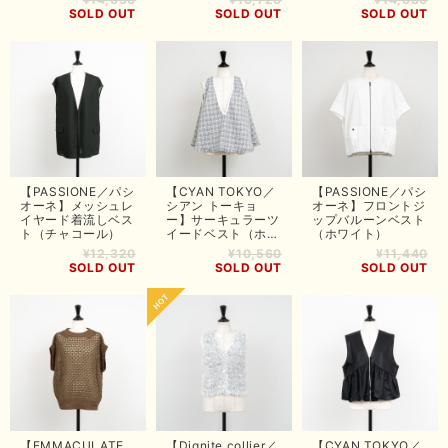
SOLD OUT
SOLD OUT
SOLD OUT
【PASSIONE／パシ
【CYAN TOKYO／
【PASSIONE／パシ
オーネ】メッシュレ
シアン トーキョ
オーネ】フロントジ
イヤード着流しベス
ー】サーキュラーツ
ップバルーンベスト
ト（チャコール）
イードベスト（ホワ
（ホワイト）
イト）
¥12,320
¥10,560
¥11,440
SOLD OUT
SOLD OUT
SOLD OUT
【EMMACULATE
【Dignite collier／
【CYAN TOKYO／