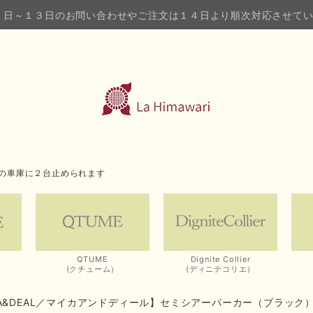
１日～１３日のお問い合わせやご注文は１４日より順次対応させて
の車庫に２台止められます
QTUME
Dignite Collier
(クチューム）
(ディニテコリエ）
CA&DEAL／マイカアンドディール】セミシアーパーカー（ブラック