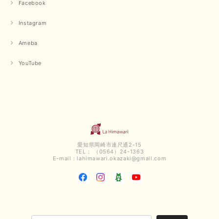
用していただける商品が、無事 お手元にお届けてきて嬉しい
Facebook
です。 夏物が少なくなってきていますが、お気に召していた
だける商品を見つけていただきありがとうございました。 又
Instagram
のご来店お待ちしております。
Ameba
【QTUME／クチューム】ボンディングフーディーベスト（ブラック）
YouTube
2025/03/13
今回も早々に発送して頂けて良かったです この端境期に使えて重宝しそう
です 手書きのメッセージもありがとうございました また利用させて頂きた
いと思うショップさんです
いつもありがとうございます。 この度も、お気に召していた
だける商品を見つけていただき誠にありがとうございました。
愛知県岡崎市連尺通2-15
仰る通り、三寒四温とまだ冷える時がございますが、合わせる
TEL： （0564）24-1363
アイテムよって長いシーズンお使いいただける事と思います。
E-mail：
lahimawari.okazaki@gmail.com
またご要望などございましたらお気軽にお問い合わせください
ませ。 ありがとうございました。
【PASSIONE／パシオーネ】スリットネックバックロングカーディガン（ブルー）＊ご注文商品