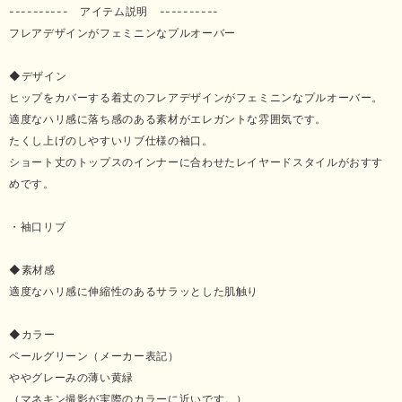
---------- アイテム説明 ----------
フレアデザインがフェミニンなプルオーバー
◆デザイン
ヒップをカバーする着丈のフレアデザインがフェミニンなプルオーバー。
適度なハリ感に落ち感のある素材がエレガントな雰囲気です。
たくし上げのしやすいリブ仕様の袖口。
ショート丈のトップスのインナーに合わせたレイヤードスタイルがおすす
めです。
・袖口リブ
◆素材感
適度なハリ感に伸縮性のあるサラッとした肌触り
◆カラー
ペールグリーン（メーカー表記）
ややグレーみの薄い黄緑
（マネキン撮影が実際のカラーに近いです。）