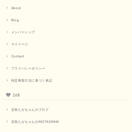
About
【trois／トロワ】ポンチフーディーベスト（カーキ）
Blog
2025/09/15
メンバーシップ
マイページ
【QTUME／クチューム】ドルマンスリーブケープデザインブラウス（ライトグレー）
Contact
2025/09/10
プライバシーポリシー
特定商取引法に基づく表記
【PASSIONE／パシオーネ】クロップドメッセージロゴTシャツ（チャコール）
2025/07/31
Link
毎回迅速に発送して頂きありがとうございます 手書きのメッセージも楽し
店長たかちゃんのブログ
みになっています 丈感が短いカットソーを探していて、ちょうど見つかり
良かったです またよろしくお願いします
店長たかちゃんのINSTAGRAM
いつもありがとうございます。 暑い日が続く毎日、すぐに活