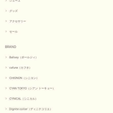
お気に召していただき何よりでございます。 又のご来店お待
シューズ
ちいたしております。 ありがとうございました。
グッズ
アクセサリー
【PASSIONE／パシオーネ】ミニフードドルマンジャケット（ネイビー）
2026/03/05
セール
在庫があるかの確認対応もスムーズにしてくれて発送も早く とても気持ち
BRAND
良いお買い物が出来ました。 商品も良い物で購入して良かったです。
この度は数多くあるお店の中から当店でお声かけをいただき誠
Ballsey（ボールジィ）
にありがとうございました。 お客様のご要望にお応えできた
事、大変嬉しく思います。 良い物をたくさん揃えてたくさん
cafune（カフネ）
のお客様に喜んでいただく、それが理想なのですが。 メーカ
ーで在庫が見つかり良かったです。 春のおしゃれを楽しんで
くださいませ。 ありがとうございました。
CHIGNON（シニヨン）
CYAN TOKYO（シアン トーキョー）
【CYAN TOKYO／シアン トーキョー】ガルゼベロアオーバータックテーパードパンツ（ブラック）
CYNICAL（シニカル）
2026/01/04
Dignite collier（ディニテコリエ）