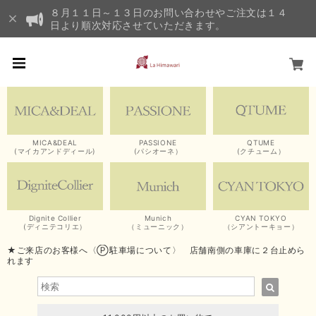
８月１１日～１３日のお問い合わせやご注文は１４
日より順次対応させていただきます。
MICA&DEAL
PASSIONE
QTUME
(マイカアンドディール)
(パシオーネ）
(クチューム）
Dignite Collier
Munich
CYAN TOKYO
(ディニテコリエ）
（ミューニック）
（シアントーキョー）
★ご来店のお客様へ〈Ⓟ駐車場について〉 店舗南側の車庫に２台止めら
れます