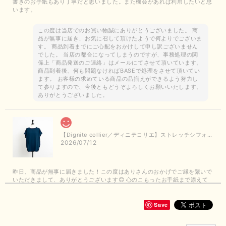
書きのお手紙もあり丁寧だと思いました。また機会があれば利用したいと思
います。
この度は当店でのお買い物誠にありがとうございました。 商
品が無事に届き、お気に召して頂けたようで何よりでございま
す。 商品到着までにご心配をおかけして申し訳ございません
でした。 当店の都合になってしまうのですが、事務処理の関
係上「商品発送のご連絡」はメールにてさせて頂いています。
商品到着後、何も問題なければBASEで処理をさせて頂いてい
ます。 お客様の求めている商品の品揃えができるよう努力し
て参りますので、今後ともどうぞよろしくお願いいたします。
ありがとうございました。
【Dignite collier／ディニテコリエ】ストレッチシフォンブラウス（ブルー）＊再入荷予定
2026/07/12
昨日、商品が無事に届きました！この度はありさんのおかげでご縁を繋いで
いただきまして、ありがとうございます😊 心のこもったお手紙まで添えて
いただきまして、ありがとうございます😊 商品もとても可愛くて、着心地
も良さそうでとても嬉しいです！この夏 大活躍しそうです💕 これからも
よろしくお願いいたします！
Save
この度は商品のお買い上げありがとうございました。 無事に