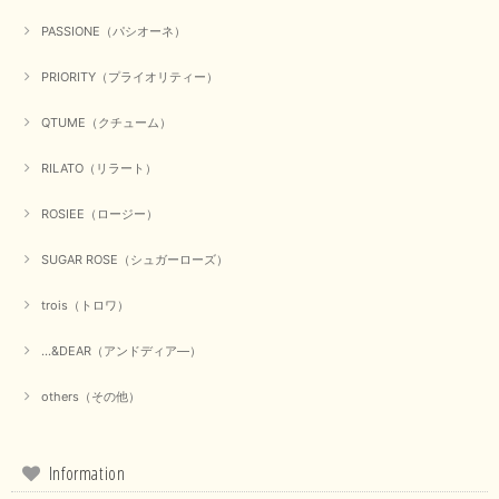
【Dignite collier／ディニテコリエ】ショートスナップ綿ナイロンブラウス（ブラック）
2025/09/23
PASSIONE（パシオーネ）
PRIORITY（プライオリティー）
QTUME（クチューム）
【Munich／ミューニック】8ozスラブデニムバルーンシャツ（ホワイト）
2025/09/23
RILATO（リラート）
ROSIEE（ロージー）
【marmors／マルモア】シアーギャザーカーディガン（ブラック）
SUGAR ROSE（シュガーローズ）
2025/09/18
trois（トロワ）
上品なシアー素材と、さりげないギャザーのデザインがとても素敵です。ブ
ラックなので、カジュアルからきれいめまで、様々なコーディネートに合わ
...&DEAR（アンドディア―）
せやすく、着回し力が高いと感じました。
others（その他）
この度は当店でのお買い物誠にありがとうございました。 商
品もお気に召していただけて大変嬉しく思います。 仰る通り
活躍するシーンの多いアイテムなので、たくさん着ていただけ
ると幸いです。 ありがとうございました。 又のご来店お待ち
Information
しております。