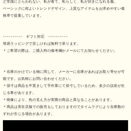
ど常識にとらわれない、私が着て、私らしく、私が好きになれる服。
ベーシックに程よいトレンドデザイン、上質なアイテムをお求めやすい価
格帯で提案しています。
---------- ギフト対応 ----------
簡易ラッピングで宜しければ無料で承ります。
＊ご希望の際は、ご購入時の備考欄かメールにてお知らせください。
＊在庫のかけている物に関して、メーカーに在庫があればお取り寄せが可
能です。お気軽にお問い合わせください。
＊採寸は商品を平置きして手作業にて採寸しているため、多少の誤差が生
じる事があります。
＊映像により、色の見え方が実際の商品と異なることがあります。
＊商品は実在店舗での販売もしておりますのでタイムラグにより在庫数の
ずれが生じる場合があります。