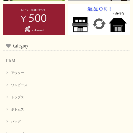
イエローと表示ありますが、黄緑っぽい気がします
この度は商品のお買い上げ誠にありがとうございました。 仰
る通り、ブランドでのカラー表記はイエローですが。 実際は
緑がかったイエローになるため、黄緑に近いです。 画像では
実際の色に伝えられるように努力していますが、 見る時の環
Category
境や見る人の判断の違いで誤差がでてしまうと思います。 ご
指摘ありがとうございました。 又のご来店お待ちしておりま
す。
ITEM
アウター
【CYAN TOKYO／シアン トーキョー】フレアチュニックロゴロンT（ホワイト）
2026/04/23
ワンピース
トップス
早い発送で届いたのも予定より早く届きました。丁寧に梱包されていて良か
ったです。CYANさんの洋服も思っていた通りで気に入りました。
ボトムス
この度は商品のお買い上げ誠にありがとうございました。 人
バッグ
気のシアントーキョーさん、数多くあるお店の中で当店でお求
めいただきありがとうございます。 商品も無事に到着して、