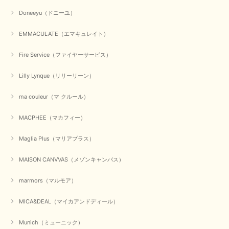
元旦早々にお買い物したものが翌日発送完了、4日朝 に手元に届きました。
Doneeyu（ドニーユ）
お正月休みだろうとそんなに早くにご対応頂けると期待していなかったので
すが、迅速なご対応に感謝致します。ありがとうございました
EMMACULATE（エマキュレイト）
この度は、当店でのお買い物誠にありがとうございました。
無事に商品がお手元に届いて喜んでいただけた事、私共も大変
Fire Service（ファイヤーサービス）
嬉しく思います。 ありがとうございました。 又のご来店お待
ちしております。
Lilly Lynque（リリーリーン）
ma couleur（マ クルール）
【QTUME／クチューム】シャギーニットVネックベスト（ブルー）
2025/10/25
MACPHEE（マカフィー）
Maglia Plus（マリアプラス）
かわいいふわふわのベスト届きました ありがとうございます😊
MAISON CANVVAS（メゾンキャンバス）
この度は数多くあるお店の中から、当店でお買い物していただ
き誠にありがとうございました。 商品が無事に届き、喜んで
marmors（マルモア）
いただけて何よりでございます。 重ね着の楽しい秋冬のおし
ゃれ、楽しんでくださいませ。 ありがとうございました。
MICA&DEAL（マイカアンドディール）
Munich（ミューニック）