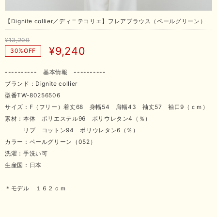
【Dignite collier／ディニテコリエ】フレアブラウス（ペールグリーン）
¥13,200
¥9,240
30%OFF
---------- 基本情報 ----------
ブランド：Dignite collier
型番TW-80256506
サイズ：F（フリー）着丈68 身幅54 肩幅43 袖丈57 袖口9（ｃｍ）
素材：本体 ポリエステル96 ポリウレタン4（％）
リブ コットン94 ポリウレタン6（％）
カラー：ペールグリーン（052）
洗濯：手洗い可
生産国：日本
＊モデル １６２ｃｍ