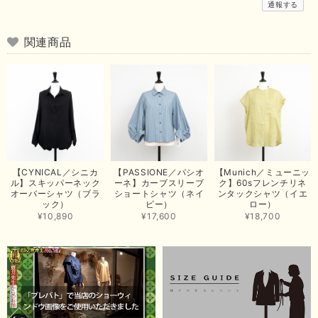
通報する
お手元に届き、気に入っていただけて安心いたしました！
arichanと同様に、商品の良さを共感していただけて大変嬉し
いです。 きれい見えして、イージーケアで暑くても快適な素
関連商品
材感。 楽しい夏を過ごしてくださいませ。 ありがとうござい
まいした。 またのご縁を楽しみにお待ちしております。
【ma couleur／マクルール】ハイゲージトリコットVガゼットタンク（ブラウン）
2026/06/26
思っていた通りの商品でした。発送も早く、梱包も丁寧。又、お世話になり
【CYNICAL／シニカ
【PASSIONE／パシオ
【Munich／ミューニッ
たいと思いました。色々とありがとうございました。
ル】スキッパーネック
ーネ】カーブスリーブ
ク】60sフレンチリネ
オーバーシャツ（ブラ
ショートシャツ（ネイ
ンタックシャツ（イエ
この度は当店でのお買い上げ誠にありがとうございました。
ック）
ビー）
ロー）
商品もお気に召していただき嬉しい限りでございます。 ブラ
¥10,890
¥17,600
¥18,700
ウンは好みが分かれますが、お買い上げいただくならたくさん
出ている今年がおすすめですね。 ありがとうございました。
またのご来店お待ちしております。
【RILATO／リラート】袖ギャザーシャツ（イエロー）
2026/05/21