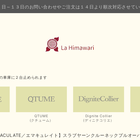
１日～１３日のお問い合わせやご注文は１４日より順次対応させて
の車庫に２台止められます
QTUME
Dignite Collier
(クチューム）
(ディニテコリエ）
MACULATE／エマキュレイト】スラブヤーンクルーネックプルオー