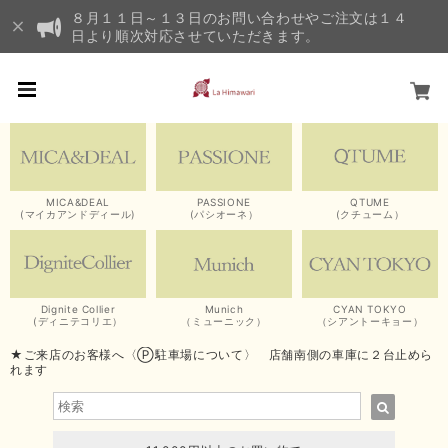
８月１１日～１３日のお問い合わせやご注文は１４
日より順次対応させていただきます。
MICA&DEAL
PASSIONE
QTUME
(マイカアンドディール)
(パシオーネ）
(クチューム）
Dignite Collier
Munich
CYAN TOKYO
(ディニテコリエ）
（ミューニック）
（シアントーキョー）
★ご来店のお客様へ〈Ⓟ駐車場について〉 店舗南側の車庫に２台止めら
れます