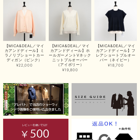
【ma couleur／マクルール】ハイゲージトリコットVガゼットタンク（ブラウン）
2026/06/26
思っていた通りの商品でした。発送も早く、梱包も丁寧。又、お世話になり
【MICA&DEAL／マイ
【MICA&DEAL／マイ
【MICA&DEAL／マイ
たいと思いました。色々とありがとうございました。
カアンドディール】ミ
カアンドディール】ホ
カアンドディール】フ
ラノリブショートカー
ールガーメントVネック
レアショートプルオー
この度は当店でのお買い上げ誠にありがとうございました。
ディガン（ピンク）
ニットプルオーバー
バー（ネイビー）
（アイボリー）
商品もお気に召していただき嬉しい限りでございます。 ブラ
¥22,000
¥18,700
ウンは好みが分かれますが、お買い上げいただくならたくさん
¥19,800
出ている今年がおすすめですね。 ありがとうございました。
またのご来店お待ちしております。
【RILATO／リラート】袖ギャザーシャツ（イエロー）
2026/05/21
イエローと表示ありますが、黄緑っぽい気がします
この度は商品のお買い上げ誠にありがとうございました。 仰