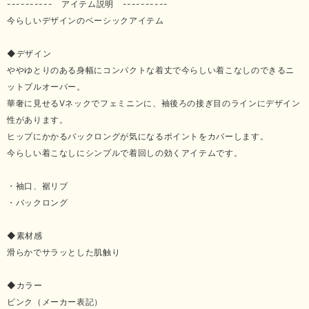
---------- アイテム説明 ----------
今らしいデザインのベーシックアイテム
◆デザイン
ややゆとりのある身幅にコンパクトな着丈で今らしい着こなしのできるニ
ットプルオーバー。
華奢に見せるVネックでフェミニンに、袖後ろの接ぎ目のラインにデザイン
性があります。
ヒップにかかるバックロングが気になるポイントをカバーします。
今らしい着こなしにシンプルで着回しの効くアイテムです。
・袖口、裾リブ
・バックロング
◆素材感
滑らかでサラッとした肌触り
◆カラー
ピンク（メーカー表記）