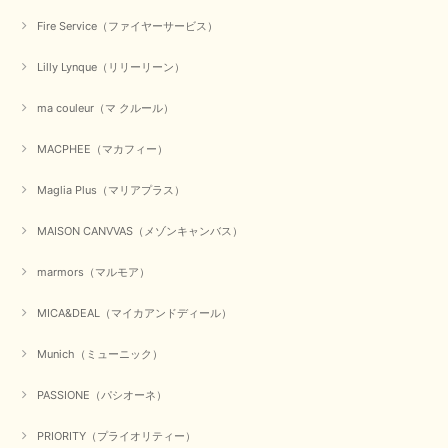
無事に商品がお手元に届いて喜んでいただけた事、私共も大変
嬉しく思います。 ありがとうございました。 又のご来店お待
Fire Service（ファイヤーサービス）
ちしております。
Lilly Lynque（リリーリーン）
ma couleur（マ クルール）
【QTUME／クチューム】シャギーニットVネックベスト（ブルー）
2025/10/25
MACPHEE（マカフィー）
かわいいふわふわのベスト届きました ありがとうございます😊
Maglia Plus（マリアプラス）
この度は数多くあるお店の中から、当店でお買い物していただ
MAISON CANVVAS（メゾンキャンバス）
き誠にありがとうございました。 商品が無事に届き、喜んで
いただけて何よりでございます。 重ね着の楽しい秋冬のおし
marmors（マルモア）
ゃれ、楽しんでくださいませ。 ありがとうございました。
MICA&DEAL（マイカアンドディール）
Munich（ミューニック）
【Dignite collier／ディニテコリエ】ショートスナップ綿ナイロンブラウス（ブラック）
2025/09/23
PASSIONE（パシオーネ）
PRIORITY（プライオリティー）