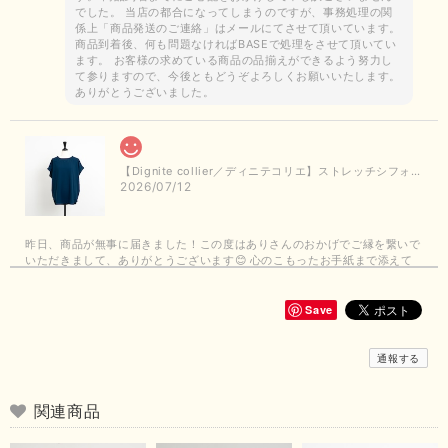
でした。 当店の都合になってしまうのですが、事務処理の関
係上「商品発送のご連絡」はメールにてさせて頂いています。
商品到着後、何も問題なければBASEで処理をさせて頂いてい
ます。 お客様の求めている商品の品揃えができるよう努力し
て参りますので、今後ともどうぞよろしくお願いいたします。
ありがとうございました。
【Dignite collier／ディニテコリエ】ストレッチシフォンブラウス（ブルー）＊再入荷予定
2026/07/12
昨日、商品が無事に届きました！この度はありさんのおかげでご縁を繋いで
いただきまして、ありがとうございます😊 心のこもったお手紙まで添えて
いただきまして、ありがとうございます😊 商品もとても可愛くて、着心地
も良さそうでとても嬉しいです！この夏 大活躍しそうです💕 これからも
よろしくお願いいたします！
Save
この度は商品のお買い上げありがとうございました。 無事に
通報する
お手元に届き、気に入っていただけて安心いたしました！
arichanと同様に、商品の良さを共感していただけて大変嬉し
いです。 きれい見えして、イージーケアで暑くても快適な素
関連商品
材感。 楽しい夏を過ごしてくださいませ。 ありがとうござい
まいした。 またのご縁を楽しみにお待ちしております。