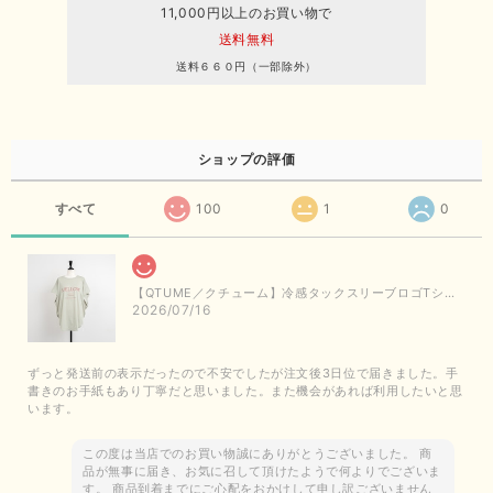
11,000円以上のお買い物で
送料無料
送料６６０円（一部除外）
ショップの評価
すべて
100
1
0
【QTUME／クチューム】冷感タックスリーブロゴTシャツ（ライトグレー）
2026/07/16
ずっと発送前の表示だったので不安でしたが注文後3日位で届きました。手
書きのお手紙もあり丁寧だと思いました。また機会があれば利用したいと思
います。
この度は当店でのお買い物誠にありがとうございました。 商
品が無事に届き、お気に召して頂けたようで何よりでございま
す。 商品到着までにご心配をおかけして申し訳ございません