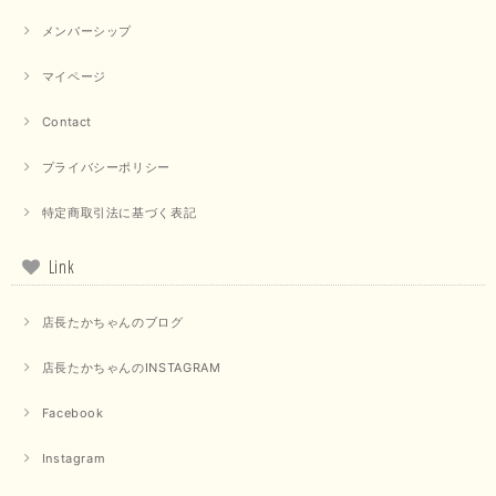
メンバーシップ
マイページ
【QTUME／クチューム】ドルマンスリーブケープデザインブラウス（ライトグレー）
2025/09/10
Contact
プライバシーポリシー
【PASSIONE／パシオーネ】クロップドメッセージロゴTシャツ（チャコール）
特定商取引法に基づく表記
2025/07/31
Link
毎回迅速に発送して頂きありがとうございます 手書きのメッセージも楽し
みになっています 丈感が短いカットソーを探していて、ちょうど見つかり
店長たかちゃんのブログ
良かったです またよろしくお願いします
店長たかちゃんのINSTAGRAM
いつもありがとうございます。 暑い日が続く毎日、すぐに活
用していただける商品が、無事 お手元にお届けてきて嬉しい
です。 夏物が少なくなってきていますが、お気に召していた
Facebook
だける商品を見つけていただきありがとうございました。 又
のご来店お待ちしております。
Instagram