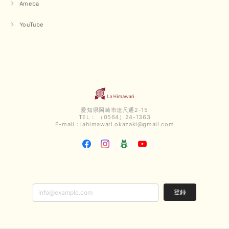
Ameba
【QTUME／クチューム】ボンディングフーディーベスト（ブラック）
2025/03/13
YouTube
今回も早々に発送して頂けて良かったです この端境期に使えて重宝しそう
です 手書きのメッセージもありがとうございました また利用させて頂きた
いと思うショップさんです
いつもありがとうございます。 この度も、お気に召していた
だける商品を見つけていただき誠にありがとうございました。
仰る通り、三寒四温とまだ冷える時がございますが、合わせる
愛知県岡崎市連尺通2-15
アイテムよって長いシーズンお使いいただける事と思います。
TEL： （0564）24-1363
またご要望などございましたらお気軽にお問い合わせください
E-mail：
lahimawari.okazaki@gmail.com
ませ。 ありがとうございました。
【PASSIONE／パシオーネ】スリットネックバックロングカーディガン（ブルー）＊ご注文商品
2025/02/28
登録
無事受け取りました お写真の通り、とっても綺麗な色で気に入りました こ
れから大活躍です 大切にいっぱい着ます♪ この度はご丁寧に対応いただ
き、ありがとうございました お店の方にもお伺いさせていただきたいです