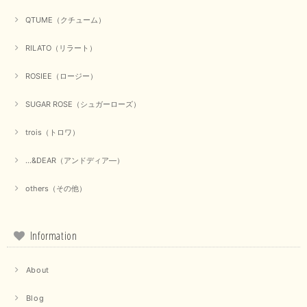
【Munich／ミューニック】8ozスラブデニムバルーンシャツ（ホワイト）
QTUME（クチューム）
2025/09/23
RILATO（リラート）
ROSIEE（ロージー）
【marmors／マルモア】シアーギャザーカーディガン（ブラック）
2025/09/18
SUGAR ROSE（シュガーローズ）
trois（トロワ）
上品なシアー素材と、さりげないギャザーのデザインがとても素敵です。ブ
ラックなので、カジュアルからきれいめまで、様々なコーディネートに合わ
せやすく、着回し力が高いと感じました。
...&DEAR（アンドディア―）
この度は当店でのお買い物誠にありがとうございました。 商
others（その他）
品もお気に召していただけて大変嬉しく思います。 仰る通り
活躍するシーンの多いアイテムなので、たくさん着ていただけ
ると幸いです。 ありがとうございました。 又のご来店お待ち
しております。
Information
About
【trois／トロワ】ポンチフーディーベスト（カーキ）
2025/09/15
Blog