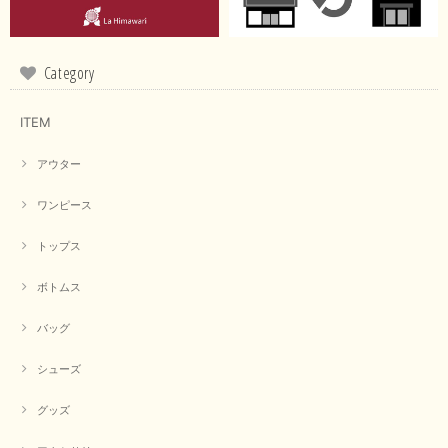
る通り、ブランドでのカラー表記はイエローですが。 実際は
緑がかったイエローになるため、黄緑に近いです。 画像では
実際の色に伝えられるように努力していますが、 見る時の環
境や見る人の判断の違いで誤差がでてしまうと思います。 ご
Category
指摘ありがとうございました。 又のご来店お待ちしておりま
す。
ITEM
アウター
【CYAN TOKYO／シアン トーキョー】フレアチュニックロゴロンT（ホワイト）
2026/04/23
ワンピース
トップス
早い発送で届いたのも予定より早く届きました。丁寧に梱包されていて良か
ったです。CYANさんの洋服も思っていた通りで気に入りました。
ボトムス
この度は商品のお買い上げ誠にありがとうございました。 人
気のシアントーキョーさん、数多くあるお店の中で当店でお求
バッグ
めいただきありがとうございます。 商品も無事に到着して、
お気に召していただき何よりでございます。 又のご来店お待
ちいたしております。 ありがとうございました。
シューズ
グッズ
【PASSIONE／パシオーネ】ミニフードドルマンジャケット（ネイビー）