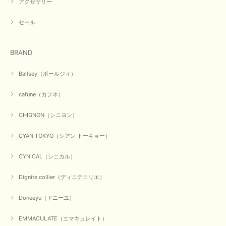
アクセサリー
2026/03/05
セール
在庫があるかの確認対応もスムーズにしてくれて発送も早く とても気持ち
良いお買い物が出来ました。 商品も良い物で購入して良かったです。
BRAND
この度は数多くあるお店の中から当店でお声かけをいただき誠
にありがとうございました。 お客様のご要望にお応えできた
Ballsey（ボールジィ）
事、大変嬉しく思います。 良い物をたくさん揃えてたくさん
のお客様に喜んでいただく、それが理想なのですが。 メーカ
cafune（カフネ）
ーで在庫が見つかり良かったです。 春のおしゃれを楽しんで
くださいませ。 ありがとうございました。
CHIGNON（シニヨン）
CYAN TOKYO（シアン トーキョー）
【CYAN TOKYO／シアン トーキョー】ガルゼベロアオーバータックテーパードパンツ（ブラック）
2026/01/04
CYNICAL（シニカル）
Dignite collier（ディニテコリエ）
元旦早々にお買い物したものが翌日発送完了、4日朝 に手元に届きました。
お正月休みだろうとそんなに早くにご対応頂けると期待していなかったので
Doneeyu（ドニーユ）
すが、迅速なご対応に感謝致します。ありがとうございました
EMMACULATE（エマキュレイト）
この度は、当店でのお買い物誠にありがとうございました。