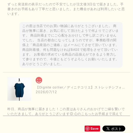
ずっと発送前の表示だったので不安でしたが注文後3日位で届きました。手
書きのお手紙もあり丁寧だと思いました。また機会があれば利用したいと思
います。
この度は当店でのお買い物誠にありがとうございました。 商
品が無事に届き、お気に召して頂けたようで何よりでございま
す。 商品到着までにご心配をおかけして申し訳ございません
でした。 当店の都合になってしまうのですが、事務処理の関
係上「商品発送のご連絡」はメールにてさせて頂いています。
商品到着後、何も問題なければBASEで処理をさせて頂いてい
ます。 お客様の求めている商品の品揃えができるよう努力し
て参りますので、今後ともどうぞよろしくお願いいたします。
ありがとうございました。
【Dignite collier／ディニテコリエ】ストレッチシフォンブラウス（ブルー）＊再入荷予定
2026/07/12
昨日、商品が無事に届きました！この度はありさんのおかげでご縁を繋いで
いただきまして、ありがとうございます😊 心のこもったお手紙まで添えて
いただきまして、ありがとうございます😊 商品もとても可愛くて、着心地
も良さそうでとても嬉しいです！この夏 大活躍しそうです💕 これからも
よろしくお願いいたします！
Save