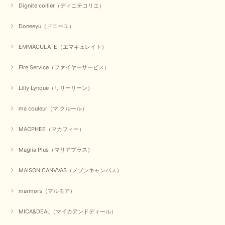
Dignite collier（ディニテコリエ）
元旦早々にお買い物したものが翌日発送完了、4日朝 に手元に届きました。
Doneeyu（ドニーユ）
お正月休みだろうとそんなに早くにご対応頂けると期待していなかったので
すが、迅速なご対応に感謝致します。ありがとうございました
EMMACULATE（エマキュレイト）
この度は、当店でのお買い物誠にありがとうございました。
無事に商品がお手元に届いて喜んでいただけた事、私共も大変
Fire Service（ファイヤーサービス）
嬉しく思います。 ありがとうございました。 又のご来店お待
ちしております。
Lilly Lynque（リリーリーン）
ma couleur（マ クルール）
【QTUME／クチューム】シャギーニットVネックベスト（ブルー）
2025/10/25
MACPHEE（マカフィー）
Maglia Plus（マリアプラス）
かわいいふわふわのベスト届きました ありがとうございます😊
MAISON CANVVAS（メゾンキャンバス）
この度は数多くあるお店の中から、当店でお買い物していただ
き誠にありがとうございました。 商品が無事に届き、喜んで
marmors（マルモア）
いただけて何よりでございます。 重ね着の楽しい秋冬のおし
ゃれ、楽しんでくださいませ。 ありがとうございました。
MICA&DEAL（マイカアンドディール）