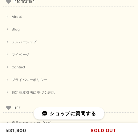
Information
しております。
About
【trois／トロワ】ポンチフーディーベスト（カーキ）
Blog
2025/09/15
メンバーシップ
マイページ
【QTUME／クチューム】ドルマンスリーブケープデザインブラウス（ライトグレー）
Contact
2025/09/10
プライバシーポリシー
特定商取引法に基づく表記
【PASSIONE／パシオーネ】クロップドメッセージロゴTシャツ（チャコール）
2025/07/31
Link
ショップに質問する
毎回迅速に発送して頂きありがとうございます 手書きのメッセージも楽し
店長たかちゃんのブログ
みになっています 丈感が短いカットソーを探していて、ちょうど見つかり
良かったです またよろしくお願いします
¥31,900
SOLD OUT
店長たかちゃんのINSTAGRAM