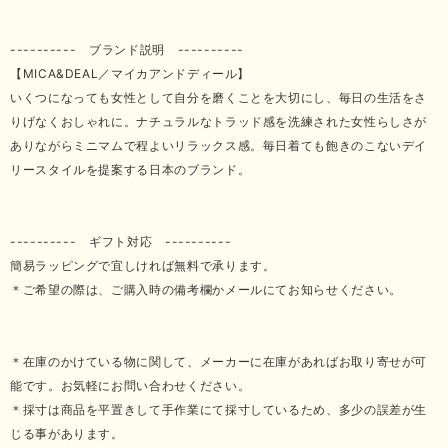
---------- ブランド説明 ----------
【MICA&DEAL／マイカアンドディール】
いくつになっても女性として自分を磨くことを大切にし、毎日の生活をさ
りげなくおしゃれに。ナチュラルなトラッド感を洗練された女性らしさが
ありながらミニマムで程よいリラックス感。毎日着ても飽きのこないデイ
リースタイルを提案する日本のブランド。
---------- ギフト対応 ----------
簡易ラッピングで宜しければ無料で承ります。
＊ご希望の際は、ご購入時の備考欄かメールにてお知らせください。
＊在庫のかけている物に関して、メーカーに在庫があればお取り寄せが可
能です。お気軽にお問い合わせください。
＊採寸は商品を平置きして手作業にて採寸しているため、多少の誤差が生
じる事があります。