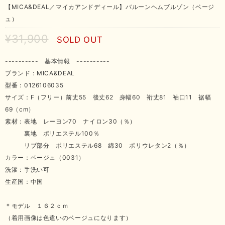
【MICA&DEAL／マイカアンドディール】バルーンヘムブルゾン（ベージ
ュ）
¥31,900
SOLD OUT
---------- 基本情報 ----------
ブランド：MICA&DEAL
型番：0126106035
サイズ：F（フリー）前丈55 後丈62 身幅60 裄丈81 袖口11 裾幅
69（cm）
素材：表地 レーヨン70 ナイロン30（％）
裏地 ポリエステル100％
リブ部分 ポリエステル68 綿30 ポリウレタン2（％）
カラー：ベージュ（0031）
洗濯：手洗い可
生産国：中国
＊モデル １６２ｃｍ
（着用画像は色違いのベージュになります）