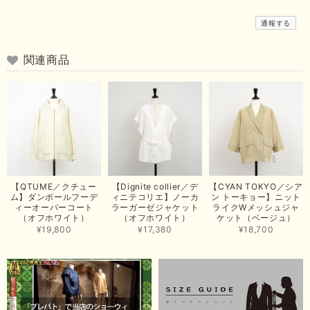
この度は商品のお買い上げありがとうございました。 無事に
通報する
お手元に届き、気に入っていただけて安心いたしました！
arichanと同様に、商品の良さを共感していただけて大変嬉し
いです。 きれい見えして、イージーケアで暑くても快適な素
関連商品
材感。 楽しい夏を過ごしてくださいませ。 ありがとうござい
まいした。 またのご縁を楽しみにお待ちしております。
【ma couleur／マクルール】ハイゲージトリコットVガゼットタンク（ブラウン）
2026/06/26
思っていた通りの商品でした。発送も早く、梱包も丁寧。又、お世話になり
【QTUME／クチュー
【Dignite collier／デ
【CYAN TOKYO／シア
たいと思いました。色々とありがとうございました。
ム】ダンボールフーデ
ィニテコリエ】ノーカ
ン トーキョー】ニット
ィーオーバーコート
ラーガーゼジャケット
ライクWメッシュジャ
この度は当店でのお買い上げ誠にありがとうございました。
（オフホワイト）
（オフホワイト）
ケット（ベージュ）
商品もお気に召していただき嬉しい限りでございます。 ブラ
¥19,800
¥17,380
¥18,700
ウンは好みが分かれますが、お買い上げいただくならたくさん
出ている今年がおすすめですね。 ありがとうございました。
またのご来店お待ちしております。