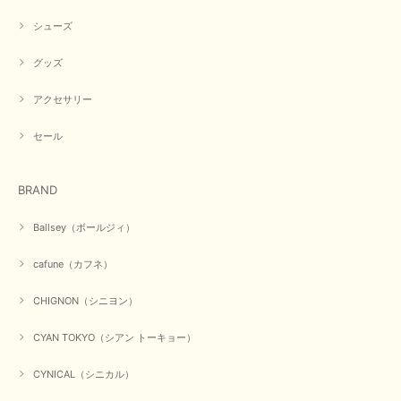
めいただきありがとうございます。 商品も無事に到着して、
お気に召していただき何よりでございます。 又のご来店お待
シューズ
ちいたしております。 ありがとうございました。
グッズ
アクセサリー
【PASSIONE／パシオーネ】ミニフードドルマンジャケット（ネイビー）
2026/03/05
セール
在庫があるかの確認対応もスムーズにしてくれて発送も早く とても気持ち
BRAND
良いお買い物が出来ました。 商品も良い物で購入して良かったです。
この度は数多くあるお店の中から当店でお声かけをいただき誠
Ballsey（ボールジィ）
にありがとうございました。 お客様のご要望にお応えできた
事、大変嬉しく思います。 良い物をたくさん揃えてたくさん
cafune（カフネ）
のお客様に喜んでいただく、それが理想なのですが。 メーカ
ーで在庫が見つかり良かったです。 春のおしゃれを楽しんで
くださいませ。 ありがとうございました。
CHIGNON（シニヨン）
CYAN TOKYO（シアン トーキョー）
【CYAN TOKYO／シアン トーキョー】ガルゼベロアオーバータックテーパードパンツ（ブラック）
CYNICAL（シニカル）
2026/01/04