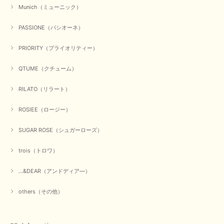
Munich（ミューニック）
【Dignite collier／ディニテコリエ】ショートスナップ綿ナイロンブラウス（ブラック）
2025/09/23
PASSIONE（パシオーネ）
PRIORITY（プライオリティー）
QTUME（クチューム）
【Munich／ミューニック】8ozスラブデニムバルーンシャツ（ホワイト）
2025/09/23
RILATO（リラート）
ROSIEE（ロージー）
【marmors／マルモア】シアーギャザーカーディガン（ブラック）
SUGAR ROSE（シュガーローズ）
2025/09/18
trois（トロワ）
上品なシアー素材と、さりげないギャザーのデザインがとても素敵です。ブ
ラックなので、カジュアルからきれいめまで、様々なコーディネートに合わ
...&DEAR（アンドディア―）
せやすく、着回し力が高いと感じました。
others（その他）
この度は当店でのお買い物誠にありがとうございました。 商
品もお気に召していただけて大変嬉しく思います。 仰る通り
活躍するシーンの多いアイテムなので、たくさん着ていただけ
ると幸いです。 ありがとうございました。 又のご来店お待ち