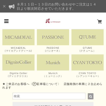
８月１１日～１３日のお問い合わせやご注文は１４
日より順次対応させていただきます。
MICA&DEAL
PASSIONE
QTUME
(マイカアンドディール)
(パシオーネ）
(クチューム）
Dignite Collier
Munich
CYAN TOKYO
(ディニテコリエ）
（ミューニック）
（シアントーキョー）
★ご来店のお客様へ〈Ⓟ駐車場について〉 店舗南側の車庫に２台止めら
れます