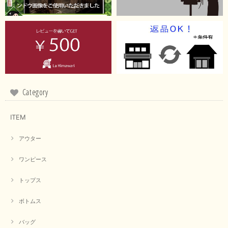
【RILATO／リラート】袖ギャザーシャツ（イエロー）
2026/05/21
イエローと表示ありますが、黄緑っぽい気がします
この度は商品のお買い上げ誠にありがとうございました。 仰
る通り、ブランドでのカラー表記はイエローですが。 実際は
緑がかったイエローになるため、黄緑に近いです。 画像では
実際の色に伝えられるように努力していますが、 見る時の環
Category
境や見る人の判断の違いで誤差がでてしまうと思います。 ご
指摘ありがとうございました。 又のご来店お待ちしておりま
す。
ITEM
アウター
【CYAN TOKYO／シアン トーキョー】フレアチュニックロゴロンT（ホワイト）
2026/04/23
ワンピース
トップス
早い発送で届いたのも予定より早く届きました。丁寧に梱包されていて良か
ったです。CYANさんの洋服も思っていた通りで気に入りました。
ボトムス
この度は商品のお買い上げ誠にありがとうございました。 人
バッグ
気のシアントーキョーさん、数多くあるお店の中で当店でお求