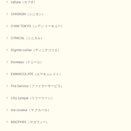
cafune（カフネ）
のお客様に喜んでいただく、それが理想なのですが。 メーカ
ーで在庫が見つかり良かったです。 春のおしゃれを楽しんで
くださいませ。 ありがとうございました。
CHIGNON（シニヨン）
CYAN TOKYO（シアン トーキョー）
【CYAN TOKYO／シアン トーキョー】ガルゼベロアオーバータックテーパードパンツ（ブラック）
CYNICAL（シニカル）
2026/01/04
Dignite collier（ディニテコリエ）
元旦早々にお買い物したものが翌日発送完了、4日朝 に手元に届きました。
Doneeyu（ドニーユ）
お正月休みだろうとそんなに早くにご対応頂けると期待していなかったので
すが、迅速なご対応に感謝致します。ありがとうございました
EMMACULATE（エマキュレイト）
この度は、当店でのお買い物誠にありがとうございました。
無事に商品がお手元に届いて喜んでいただけた事、私共も大変
Fire Service（ファイヤーサービス）
嬉しく思います。 ありがとうございました。 又のご来店お待
ちしております。
Lilly Lynque（リリーリーン）
ma couleur（マ クルール）
【QTUME／クチューム】シャギーニットVネックベスト（ブルー）
2025/10/25
MACPHEE（マカフィー）