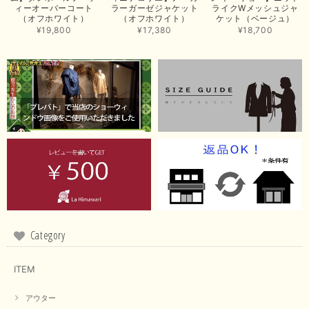
ィーオーバーコート
ラーガーゼジャケット
ライクWメッシュジャ
この度は当店でのお買い上げ誠にありがとうございました。
（オフホワイト）
（オフホワイト）
ケット（ベージュ）
商品もお気に召していただき嬉しい限りでございます。 ブラ
¥19,800
¥17,380
¥18,700
ウンは好みが分かれますが、お買い上げいただくならたくさん
出ている今年がおすすめですね。 ありがとうございました。
またのご来店お待ちしております。
【RILATO／リラート】袖ギャザーシャツ（イエロー）
2026/05/21
イエローと表示ありますが、黄緑っぽい気がします
この度は商品のお買い上げ誠にありがとうございました。 仰
る通り、ブランドでのカラー表記はイエローですが。 実際は
緑がかったイエローになるため、黄緑に近いです。 画像では
実際の色に伝えられるように努力していますが、 見る時の環
Category
境や見る人の判断の違いで誤差がでてしまうと思います。 ご
指摘ありがとうございました。 又のご来店お待ちしておりま
す。
ITEM
アウター