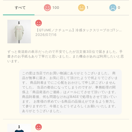
すべて
100
1
0
【QTUME／クチューム】冷感タックスリーブロゴTシャツ（ライトグレー）
2026/07/16
ずっと発送前の表示だったので不安でしたが注文後3日位で届きました。手
書きのお手紙もあり丁寧だと思いました。また機会があれば利用したいと思
います。
この度は当店でのお買い物誠にありがとうございました。 商
品が無事に届き、お気に召して頂けたようで何よりでございま
す。 商品到着までにご心配をおかけして申し訳ございません
でした。 当店の都合になってしまうのですが、事務処理の関
係上「商品発送のご連絡」はメールにてさせて頂いています。
商品到着後、何も問題なければBASEで処理をさせて頂いてい
ます。 お客様の求めている商品の品揃えができるよう努力し
て参りますので、今後ともどうぞよろしくお願いいたします。
ありがとうございました。