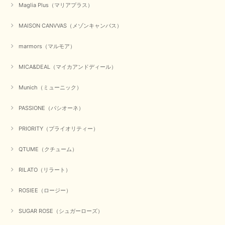
Maglia Plus（マリアプラス）
かわいいふわふわのベスト届きました ありがとうございます😊
MAISON CANVVAS（メゾンキャンバス）
この度は数多くあるお店の中から、当店でお買い物していただ
き誠にありがとうございました。 商品が無事に届き、喜んで
marmors（マルモア）
いただけて何よりでございます。 重ね着の楽しい秋冬のおし
ゃれ、楽しんでくださいませ。 ありがとうございました。
MICA&DEAL（マイカアンドディール）
Munich（ミューニック）
【Dignite collier／ディニテコリエ】ショートスナップ綿ナイロンブラウス（ブラック）
2025/09/23
PASSIONE（パシオーネ）
PRIORITY（プライオリティー）
QTUME（クチューム）
【Munich／ミューニック】8ozスラブデニムバルーンシャツ（ホワイト）
2025/09/23
RILATO（リラート）
ROSIEE（ロージー）
【marmors／マルモア】シアーギャザーカーディガン（ブラック）
SUGAR ROSE（シュガーローズ）
2025/09/18