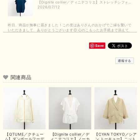
【Dignite collier／ディニテコリエ】ストレッチシフォンブラウス（ブルー）＊再入荷予定
2026/07/12
昨日、商品が無事に届きました！この度はありさんのおかげでご縁を繋いで
いただきまして、ありがとうございます😊 心のこもったお手紙まで添えて
いただきまして、ありがとうございます😊 商品もとても可愛くて、着心地
も良さそうでとても嬉しいです！この夏 大活躍しそうです💕 これからも
よろしくお願いいたします！
Save
この度は商品のお買い上げありがとうございました。 無事に
通報する
お手元に届き、気に入っていただけて安心いたしました！
arichanと同様に、商品の良さを共感していただけて大変嬉し
いです。 きれい見えして、イージーケアで暑くても快適な素
関連商品
材感。 楽しい夏を過ごしてくださいませ。 ありがとうござい
まいした。 またのご縁を楽しみにお待ちしております。
【ma couleur／マクルール】ハイゲージトリコットVガゼットタンク（ブラウン）
2026/06/26
思っていた通りの商品でした。発送も早く、梱包も丁寧。又、お世話になり
【QTUME／クチュー
【Dignite collier／デ
【CYAN TOKYO／シア
たいと思いました。色々とありがとうございました。
ム】ダンボールフーデ
ィニテコリエ】ノーカ
ン トーキョー】ニット