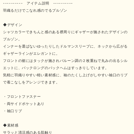
---------- アイテム説明 ----------
羽織るだけでこなれ感のでるブルゾン
◆デザイン
シャツカラーできちんと感のある襟周りにギャザーが施されたデザインの
ブルゾン。
インナーを選ばないゆったりしたドルマンスリーブに、ネックから広がる
ギャザーラインがエレガントに。
フロントの裾にはタックが施されバルーン調の２枚重ねで丸みの出るシル
エットに、バックロングのバックヘムはすっきりしています。
気軽に羽織りやすい軽い素材感に、袖のたくし上げがしやすい袖口のリブ
で着こなしをアレンジできます。
・フロントファスナー
・両サイドポケットあり
・袖口リブ
◆素材感
サラッと清涼感のある肌触り