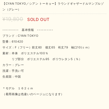
【CYAN TOKYO／シアン トーキョー】ラウンドギャザードルマンブルゾ
ン（グレー）
¥19,800
SOLD OUT
---------- 基本情報 ----------
ブランド：CYAN TOKYO
型番：610420
サイズ：F（フリー）前丈60 後丈65 裄丈79 袖口10(ｃｍ）
素材：本体 ポリエステル100％
リブ部分 ポリエステル95 ポリウレタン5（％）
カラー：グレー
洗濯：手洗い可
生産国：中国
＊モデル １６２ｃｍ
（着用画像は色違いのベージュになります）