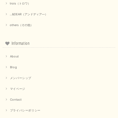
trois（トロワ）
上品なシアー素材と、さりげないギャザーのデザインがとても素敵です。ブ
ラックなので、カジュアルからきれいめまで、様々なコーディネートに合わ
...&DEAR（アンドディア―）
せやすく、着回し力が高いと感じました。
others（その他）
この度は当店でのお買い物誠にありがとうございました。 商
品もお気に召していただけて大変嬉しく思います。 仰る通り
活躍するシーンの多いアイテムなので、たくさん着ていただけ
ると幸いです。 ありがとうございました。 又のご来店お待ち
Information
しております。
About
【trois／トロワ】ポンチフーディーベスト（カーキ）
Blog
2025/09/15
メンバーシップ
マイページ
【QTUME／クチューム】ドルマンスリーブケープデザインブラウス（ライトグレー）
Contact
2025/09/10
プライバシーポリシー