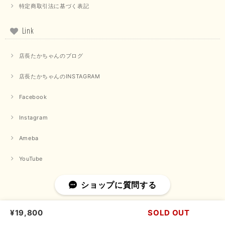
特定商取引法に基づく表記
【PASSIONE／パシオーネ】クロップドメッセージロゴTシャツ（チャコール）
2025/07/31
Link
毎回迅速に発送して頂きありがとうございます 手書きのメッセージも楽し
店長たかちゃんのブログ
みになっています 丈感が短いカットソーを探していて、ちょうど見つかり
良かったです またよろしくお願いします
店長たかちゃんのINSTAGRAM
いつもありがとうございます。 暑い日が続く毎日、すぐに活
用していただける商品が、無事 お手元にお届けてきて嬉しい
Facebook
です。 夏物が少なくなってきていますが、お気に召していた
だける商品を見つけていただきありがとうございました。 又
Instagram
のご来店お待ちしております。
Ameba
【QTUME／クチューム】ボンディングフーディーベスト（ブラック）
YouTube
2025/03/13
ショップに質問する
今回も早々に発送して頂けて良かったです この端境期に使えて重宝しそう
です 手書きのメッセージもありがとうございました また利用させて頂きた
いと思うショップさんです
¥19,800
SOLD OUT