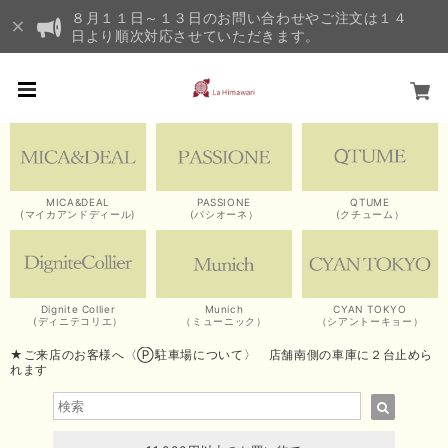
８月１１日～１３日のお問い合わせやご注文は１４
日より順次対応させていただきます。
MICA&DEAL
PASSIONE
QTUME
(マイカアンドディール)
(パシオーネ）
(クチューム）
Dignite Collier
Munich
CYAN TOKYO
(ディニテコリエ）
（ミューニック）
（シアントーキョー）
★ご来店のお客様へ〈Ⓟ駐車場について〉 店舗南側の車庫に２台止めら
れます