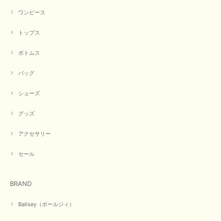
【CYAN TOKYO／シアン トーキョー】フレアチュニックロゴロンT（ホワイト）
2026/04/23
ワンピース
トップス
早い発送で届いたのも予定より早く届きました。丁寧に梱包されていて良か
ったです。CYANさんの洋服も思っていた通りで気に入りました。
ボトムス
この度は商品のお買い上げ誠にありがとうございました。 人
バッグ
気のシアントーキョーさん、数多くあるお店の中で当店でお求
めいただきありがとうございます。 商品も無事に到着して、
お気に召していただき何よりでございます。 又のご来店お待
シューズ
ちいたしております。 ありがとうございました。
グッズ
アクセサリー
【PASSIONE／パシオーネ】ミニフードドルマンジャケット（ネイビー）
2026/03/05
セール
在庫があるかの確認対応もスムーズにしてくれて発送も早く とても気持ち
BRAND
良いお買い物が出来ました。 商品も良い物で購入して良かったです。
この度は数多くあるお店の中から当店でお声かけをいただき誠
Ballsey（ボールジィ）
にありがとうございました。 お客様のご要望にお応えできた
事、大変嬉しく思います。 良い物をたくさん揃えてたくさん