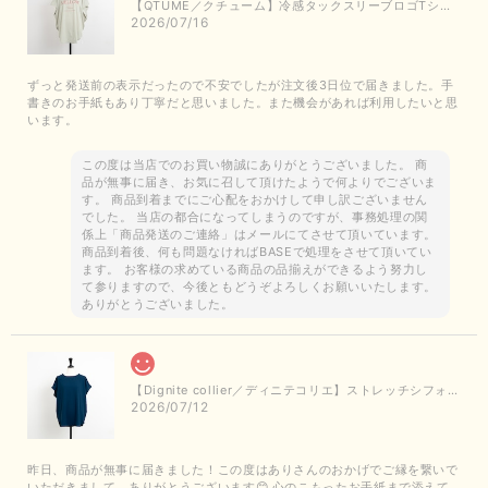
【QTUME／クチューム】冷感タックスリーブロゴTシャツ（ライトグレー）
2026/07/16
ずっと発送前の表示だったので不安でしたが注文後3日位で届きました。手
書きのお手紙もあり丁寧だと思いました。また機会があれば利用したいと思
います。
この度は当店でのお買い物誠にありがとうございました。 商
品が無事に届き、お気に召して頂けたようで何よりでございま
す。 商品到着までにご心配をおかけして申し訳ございません
でした。 当店の都合になってしまうのですが、事務処理の関
係上「商品発送のご連絡」はメールにてさせて頂いています。
商品到着後、何も問題なければBASEで処理をさせて頂いてい
ます。 お客様の求めている商品の品揃えができるよう努力し
て参りますので、今後ともどうぞよろしくお願いいたします。
ありがとうございました。
【Dignite collier／ディニテコリエ】ストレッチシフォンブラウス（ブルー）＊再入荷予定
2026/07/12
昨日、商品が無事に届きました！この度はありさんのおかげでご縁を繋いで
いただきまして、ありがとうございます😊 心のこもったお手紙まで添えて