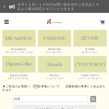
８月１１日～１３日のお問い合わせやご注文は１４
日より順次対応させていただきます。
MICA&DEAL
PASSIONE
QTUME
(マイカアンドディール)
(パシオーネ）
(クチューム）
Dignite Collier
Munich
CYAN TOKYO
(ディニテコリエ）
（ミューニック）
（シアントーキョー）
★ご来店のお客様へ〈Ⓟ駐車場について〉 店舗南側の車庫に２台止めら
れます