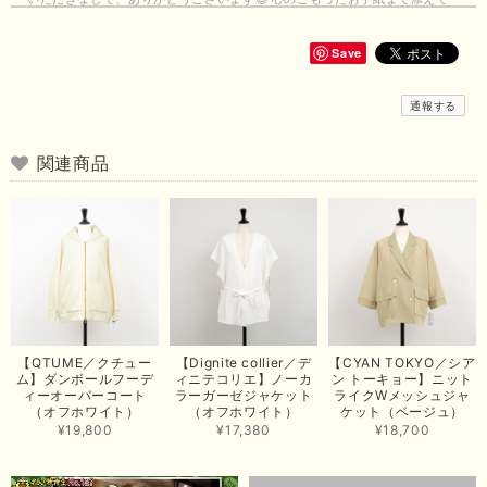
いただきまして、ありがとうございます😊 商品もとても可愛くて、着心地
も良さそうでとても嬉しいです！この夏 大活躍しそうです💕 これからも
よろしくお願いいたします！
Save
この度は商品のお買い上げありがとうございました。 無事に
通報する
お手元に届き、気に入っていただけて安心いたしました！
arichanと同様に、商品の良さを共感していただけて大変嬉し
いです。 きれい見えして、イージーケアで暑くても快適な素
関連商品
材感。 楽しい夏を過ごしてくださいませ。 ありがとうござい
まいした。 またのご縁を楽しみにお待ちしております。
【ma couleur／マクルール】ハイゲージトリコットVガゼットタンク（ブラウン）
2026/06/26
思っていた通りの商品でした。発送も早く、梱包も丁寧。又、お世話になり
【QTUME／クチュー
【Dignite collier／デ
【CYAN TOKYO／シア
たいと思いました。色々とありがとうございました。
ム】ダンボールフーデ
ィニテコリエ】ノーカ
ン トーキョー】ニット
ィーオーバーコート
ラーガーゼジャケット
ライクWメッシュジャ
この度は当店でのお買い上げ誠にありがとうございました。
（オフホワイト）
（オフホワイト）
ケット（ベージュ）
商品もお気に召していただき嬉しい限りでございます。 ブラ
¥19,800
¥17,380
¥18,700
ウンは好みが分かれますが、お買い上げいただくならたくさん
出ている今年がおすすめですね。 ありがとうございました。
またのご来店お待ちしております。