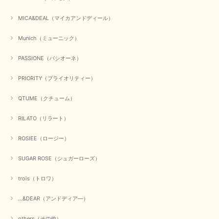
ゃれ、楽しんでくださいませ。 ありがとうございました。
MICA&DEAL（マイカアンドディール）
Munich（ミューニック）
【Dignite collier／ディニテコリエ】ショートスナップ綿ナイロンブラウス（ブラック）
2025/09/23
PASSIONE（パシオーネ）
PRIORITY（プライオリティー）
QTUME（クチューム）
【Munich／ミューニック】8ozスラブデニムバルーンシャツ（ホワイト）
2025/09/23
RILATO（リラート）
ROSIEE（ロージー）
【marmors／マルモア】シアーギャザーカーディガン（ブラック）
SUGAR ROSE（シュガーローズ）
2025/09/18
trois（トロワ）
上品なシアー素材と、さりげないギャザーのデザインがとても素敵です。ブ
ラックなので、カジュアルからきれいめまで、様々なコーディネートに合わ
...&DEAR（アンドディア―）
せやすく、着回し力が高いと感じました。
others（その他）