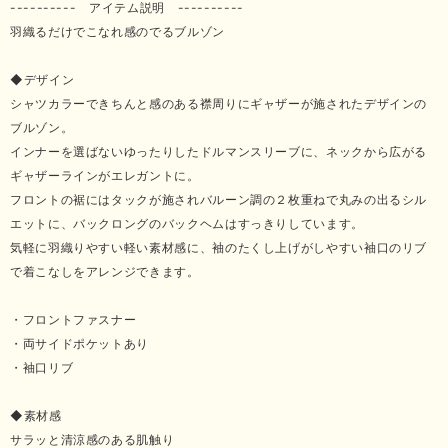
---------- アイテム説明 ----------
羽織るだけでこなれ感のでるブルゾン
◆デザイン
シャツカラーできちんと感のある襟周りにギャザーが施されたデザインの
ブルゾン。
インナーを選ばないゆったりしたドルマンスリーブに、ネックから広がる
ギャザーラインがエレガントに。
フロントの裾にはタックが施されバルーン調の２枚重ねで丸みの出るシル
エットに、バックロングのバックヘムはすっきりしています。
気軽に羽織りやすい軽い素材感に、袖のたくし上げがしやすい袖口のリブ
で着こなしをアレンジできます。
・フロントファスナー
・両サイドポケットあり
・袖口リブ
◆素材感
サラッと清涼感のある肌触り