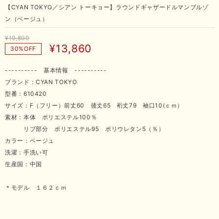
【CYAN TOKYO／シアン トーキョー】ラウンドギャザードルマンブルゾ
ン（ベージュ）
¥19,800
¥13,860
30%OFF
---------- 基本情報 ----------
ブランド：CYAN TOKYO
型番：610420
サイズ：F（フリー）前丈60 後丈65 裄丈79 袖口10(ｃｍ）
素材：本体 ポリエステル100％
リブ部分 ポリエステル95 ポリウレタン5（％）
カラー：ベージュ
洗濯：手洗い可
生産国：中国
＊モデル １６２ｃｍ