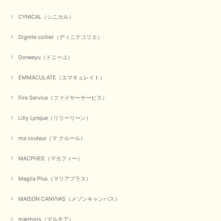
【CYAN TOKYO／シアン トーキョー】ガルゼベロアオーバータックテーパードパンツ（ブラック）
CYNICAL（シニカル）
2026/01/04
Dignite collier（ディニテコリエ）
元旦早々にお買い物したものが翌日発送完了、4日朝 に手元に届きました。
Doneeyu（ドニーユ）
お正月休みだろうとそんなに早くにご対応頂けると期待していなかったので
すが、迅速なご対応に感謝致します。ありがとうございました
EMMACULATE（エマキュレイト）
この度は、当店でのお買い物誠にありがとうございました。
無事に商品がお手元に届いて喜んでいただけた事、私共も大変
Fire Service（ファイヤーサービス）
嬉しく思います。 ありがとうございました。 又のご来店お待
ちしております。
Lilly Lynque（リリーリーン）
ma couleur（マ クルール）
【QTUME／クチューム】シャギーニットVネックベスト（ブルー）
2025/10/25
MACPHEE（マカフィー）
Maglia Plus（マリアプラス）
かわいいふわふわのベスト届きました ありがとうございます😊
MAISON CANVVAS（メゾンキャンバス）
この度は数多くあるお店の中から、当店でお買い物していただ
き誠にありがとうございました。 商品が無事に届き、喜んで
marmors（マルモア）
いただけて何よりでございます。 重ね着の楽しい秋冬のおし