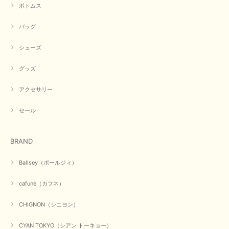
ったです。CYANさんの洋服も思っていた通りで気に入りました。
ボトムス
この度は商品のお買い上げ誠にありがとうございました。 人
バッグ
気のシアントーキョーさん、数多くあるお店の中で当店でお求
めいただきありがとうございます。 商品も無事に到着して、
お気に召していただき何よりでございます。 又のご来店お待
シューズ
ちいたしております。 ありがとうございました。
グッズ
アクセサリー
【PASSIONE／パシオーネ】ミニフードドルマンジャケット（ネイビー）
2026/03/05
セール
在庫があるかの確認対応もスムーズにしてくれて発送も早く とても気持ち
BRAND
良いお買い物が出来ました。 商品も良い物で購入して良かったです。
この度は数多くあるお店の中から当店でお声かけをいただき誠
Ballsey（ボールジィ）
にありがとうございました。 お客様のご要望にお応えできた
事、大変嬉しく思います。 良い物をたくさん揃えてたくさん
cafune（カフネ）
のお客様に喜んでいただく、それが理想なのですが。 メーカ
ーで在庫が見つかり良かったです。 春のおしゃれを楽しんで
くださいませ。 ありがとうございました。
CHIGNON（シニヨン）
CYAN TOKYO（シアン トーキョー）