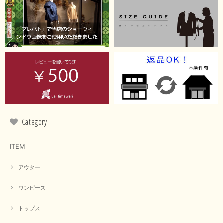
【RILATO／リラート】袖ギャザーシャツ（イエロー）
2026/05/21
イエローと表示ありますが、黄緑っぽい気がします
この度は商品のお買い上げ誠にありがとうございました。 仰
る通り、ブランドでのカラー表記はイエローですが。 実際は
緑がかったイエローになるため、黄緑に近いです。 画像では
実際の色に伝えられるように努力していますが、 見る時の環
Category
境や見る人の判断の違いで誤差がでてしまうと思います。 ご
指摘ありがとうございました。 又のご来店お待ちしておりま
す。
ITEM
アウター
【CYAN TOKYO／シアン トーキョー】フレアチュニックロゴロンT（ホワイト）
2026/04/23
ワンピース
トップス
早い発送で届いたのも予定より早く届きました。丁寧に梱包されていて良か