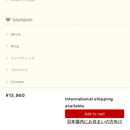
この度は当店でのお買い物誠にありがとうございました。 商
品もお気に召していただけて大変嬉しく思います。 仰る通り
活躍するシーンの多いアイテムなので、たくさん着ていただけ
ると幸いです。 ありがとうございました。 又のご来店お待ち
Information
しております。
About
【trois／トロワ】ポンチフーディーベスト（カーキ）
Blog
2025/09/15
メンバーシップ
マイページ
【QTUME／クチューム】ドルマンスリーブケープデザインブラウス（ライトグレー）
Contact
2025/09/10
プライバシーポリシー
¥13,860
International shipping
available
特定商取引法に基づく表記
ショップに質問する
【PASSIONE／パシオーネ】クロップドメッセージロゴTシャツ（チャコール）
Add to cart
2025/07/31
Link
日本国内にお住まいの方向け