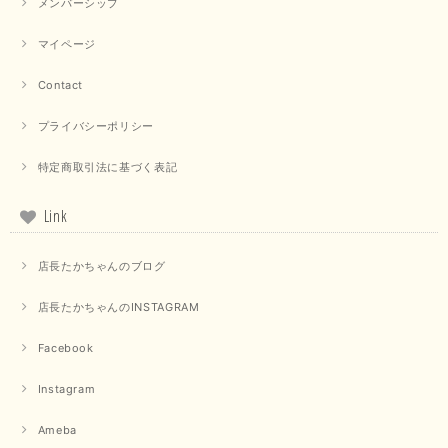
メンバーシップ
マイページ
【QTUME／クチューム】ドルマンスリーブケープデザインブラウス（ライトグレー）
2025/09/10
Contact
プライバシーポリシー
【PASSIONE／パシオーネ】クロップドメッセージロゴTシャツ（チャコール）
特定商取引法に基づく表記
2025/07/31
Link
毎回迅速に発送して頂きありがとうございます 手書きのメッセージも楽し
みになっています 丈感が短いカットソーを探していて、ちょうど見つかり
店長たかちゃんのブログ
良かったです またよろしくお願いします
店長たかちゃんのINSTAGRAM
いつもありがとうございます。 暑い日が続く毎日、すぐに活
用していただける商品が、無事 お手元にお届けてきて嬉しい
です。 夏物が少なくなってきていますが、お気に召していた
Facebook
だける商品を見つけていただきありがとうございました。 又
のご来店お待ちしております。
Instagram
Ameba