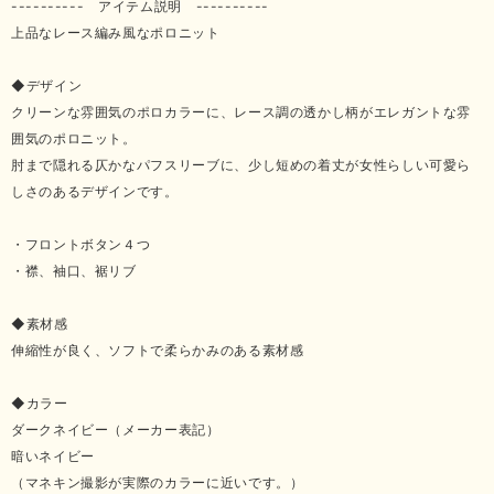
---------- アイテム説明 ----------
上品なレース編み風なポロニット
◆デザイン
クリーンな雰囲気のポロカラーに、レース調の透かし柄がエレガントな雰
囲気のポロニット。
肘まで隠れる仄かなパフスリーブに、少し短めの着丈が女性らしい可愛ら
しさのあるデザインです。
・フロントボタン４つ
・襟、袖口、裾リブ
◆素材感
伸縮性が良く、ソフトで柔らかみのある素材感
◆カラー
ダークネイビー（メーカー表記）
暗いネイビー
（マネキン撮影が実際のカラーに近いです。）