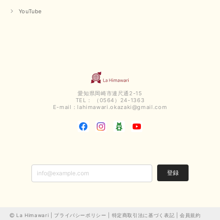
【QTUME／クチューム】ボンディングフーディーベスト（ブラック）
2025/03/13
YouTube
今回も早々に発送して頂けて良かったです この端境期に使えて重宝しそう
です 手書きのメッセージもありがとうございました また利用させて頂きた
いと思うショップさんです
いつもありがとうございます。 この度も、お気に召していた
だける商品を見つけていただき誠にありがとうございました。
仰る通り、三寒四温とまだ冷える時がございますが、合わせる
愛知県岡崎市連尺通2-15
アイテムよって長いシーズンお使いいただける事と思います。
TEL： （0564）24-1363
またご要望などございましたらお気軽にお問い合わせください
E-mail：
lahimawari.okazaki@gmail.com
ませ。 ありがとうございました。
【PASSIONE／パシオーネ】スリットネックバックロングカーディガン（ブルー）＊ご注文商品
2025/02/28
登録
無事受け取りました お写真の通り、とっても綺麗な色で気に入りました こ
れから大活躍です 大切にいっぱい着ます♪ この度はご丁寧に対応いただ
き、ありがとうございました お店の方にもお伺いさせていただきたいです
La Himawari |
プライバシーポリシー
|
特定商取引法に基づく表記
|
会員規約