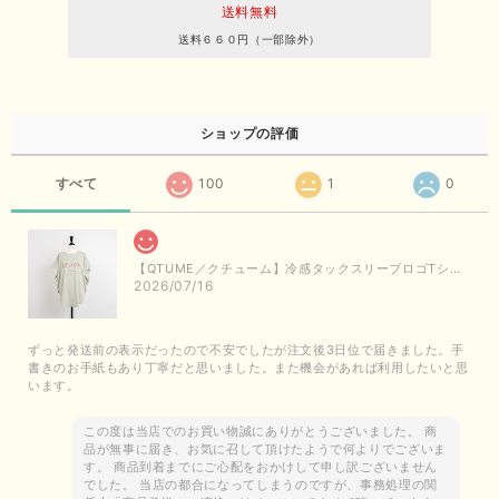
送料無料
送料６６０円（一部除外）
ショップの評価
すべて
100
1
0
【QTUME／クチューム】冷感タックスリーブロゴTシャツ（ライトグレー）
2026/07/16
ずっと発送前の表示だったので不安でしたが注文後3日位で届きました。手
書きのお手紙もあり丁寧だと思いました。また機会があれば利用したいと思
います。
この度は当店でのお買い物誠にありがとうございました。 商
品が無事に届き、お気に召して頂けたようで何よりでございま
す。 商品到着までにご心配をおかけして申し訳ございません
でした。 当店の都合になってしまうのですが、事務処理の関