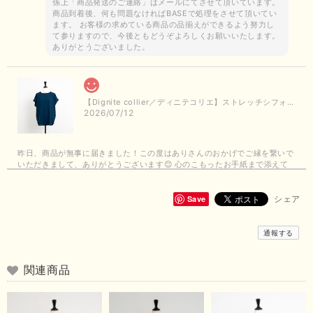
係上「商品発送のご連絡」はメールにてさせて頂いています。
商品到着後、何も問題なければBASEで処理をさせて頂いてい
ます。 お客様の求めている商品の品揃えができるよう努力し
て参りますので、今後ともどうぞよろしくお願いいたします。
ありがとうございました。
【Dignite collier／ディニテコリエ】ストレッチシフォンブラウス（ブルー）＊再入荷予定
2026/07/12
昨日、商品が無事に届きました！この度はありさんのおかげでご縁を繋いで
いただきまして、ありがとうございます😊 心のこもったお手紙まで添えて
いただきまして、ありがとうございます😊 商品もとても可愛くて、着心地
も良さそうでとても嬉しいです！この夏 大活躍しそうです💕 これからも
よろしくお願いいたします！
Save
シェア
この度は商品のお買い上げありがとうございました。 無事に
通報する
お手元に届き、気に入っていただけて安心いたしました！
arichanと同様に、商品の良さを共感していただけて大変嬉し
いです。 きれい見えして、イージーケアで暑くても快適な素
関連商品
材感。 楽しい夏を過ごしてくださいませ。 ありがとうござい
まいした。 またのご縁を楽しみにお待ちしております。