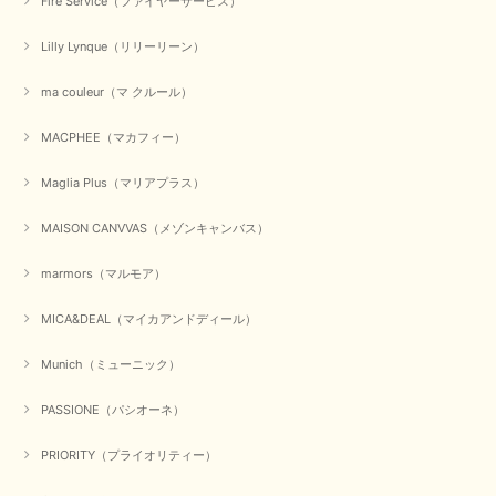
Fire Service（ファイヤーサービス）
ちしております。
Lilly Lynque（リリーリーン）
ma couleur（マ クルール）
【QTUME／クチューム】シャギーニットVネックベスト（ブルー）
2025/10/25
MACPHEE（マカフィー）
かわいいふわふわのベスト届きました ありがとうございます😊
Maglia Plus（マリアプラス）
この度は数多くあるお店の中から、当店でお買い物していただ
MAISON CANVVAS（メゾンキャンバス）
き誠にありがとうございました。 商品が無事に届き、喜んで
いただけて何よりでございます。 重ね着の楽しい秋冬のおし
marmors（マルモア）
ゃれ、楽しんでくださいませ。 ありがとうございました。
MICA&DEAL（マイカアンドディール）
Munich（ミューニック）
【Dignite collier／ディニテコリエ】ショートスナップ綿ナイロンブラウス（ブラック）
2025/09/23
PASSIONE（パシオーネ）
PRIORITY（プライオリティー）
【Munich／ミューニック】8ozスラブデニムバルーンシャツ（ホワイト）