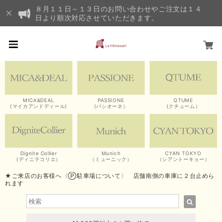
８月１１日～１３日のお問い合わせやご注文は１４
日より順次対応させていただきます。
MICA&DEAL
PASSIONE
QTUME
(マイカアンドディール)
(パシオーネ）
(クチューム）
Dignite Collier
Munich
CYAN TOKYO
(ディニテコリエ）
（ミューニック）
（シアントーキョー）
★ご来店のお客様へ〈Ⓟ駐車場について〉 店舗南側の車庫に２台止めら
れます