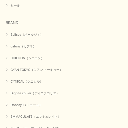
セール
在庫があるかの確認対応もスムーズにしてくれて発送も早く とても気持ち
良いお買い物が出来ました。 商品も良い物で購入して良かったです。
BRAND
この度は数多くあるお店の中から当店でお声かけをいただき誠
にありがとうございました。 お客様のご要望にお応えできた
Ballsey（ボールジィ）
事、大変嬉しく思います。 良い物をたくさん揃えてたくさん
のお客様に喜んでいただく、それが理想なのですが。 メーカ
cafune（カフネ）
ーで在庫が見つかり良かったです。 春のおしゃれを楽しんで
くださいませ。 ありがとうございました。
CHIGNON（シニヨン）
CYAN TOKYO（シアン トーキョー）
【CYAN TOKYO／シアン トーキョー】ガルゼベロアオーバータックテーパードパンツ（ブラック）
2026/01/04
CYNICAL（シニカル）
Dignite collier（ディニテコリエ）
元旦早々にお買い物したものが翌日発送完了、4日朝 に手元に届きました。
お正月休みだろうとそんなに早くにご対応頂けると期待していなかったので
Doneeyu（ドニーユ）
すが、迅速なご対応に感謝致します。ありがとうございました
EMMACULATE（エマキュレイト）
この度は、当店でのお買い物誠にありがとうございました。
無事に商品がお手元に届いて喜んでいただけた事、私共も大変
嬉しく思います。 ありがとうございました。 又のご来店お待