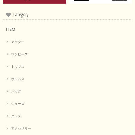
緑がかったイエローになるため、黄緑に近いです。 画像では
実際の色に伝えられるように努力していますが、 見る時の環
境や見る人の判断の違いで誤差がでてしまうと思います。 ご
Category
指摘ありがとうございました。 又のご来店お待ちしておりま
す。
ITEM
アウター
【CYAN TOKYO／シアン トーキョー】フレアチュニックロゴロンT（ホワイト）
2026/04/23
ワンピース
トップス
早い発送で届いたのも予定より早く届きました。丁寧に梱包されていて良か
ったです。CYANさんの洋服も思っていた通りで気に入りました。
ボトムス
この度は商品のお買い上げ誠にありがとうございました。 人
気のシアントーキョーさん、数多くあるお店の中で当店でお求
バッグ
めいただきありがとうございます。 商品も無事に到着して、
お気に召していただき何よりでございます。 又のご来店お待
ちいたしております。 ありがとうございました。
シューズ
グッズ
【PASSIONE／パシオーネ】ミニフードドルマンジャケット（ネイビー）
アクセサリー
2026/03/05