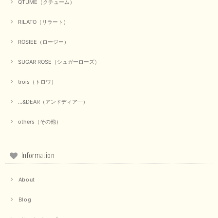
QTUME（クチューム）
2025/09/23
RILATO（リラート）
ROSIEE（ロージー）
【marmors／マルモア】シアーギャザーカーディガン（ブラック）
2025/09/18
SUGAR ROSE（シュガーローズ）
trois（トロワ）
上品なシアー素材と、さりげないギャザーのデザインがとても素敵です。ブ
ラックなので、カジュアルからきれいめまで、様々なコーディネートに合わ
せやすく、着回し力が高いと感じました。
...&DEAR（アンドディア―）
この度は当店でのお買い物誠にありがとうございました。 商
others（その他）
品もお気に召していただけて大変嬉しく思います。 仰る通り
活躍するシーンの多いアイテムなので、たくさん着ていただけ
ると幸いです。 ありがとうございました。 又のご来店お待ち
しております。
Information
About
【trois／トロワ】ポンチフーディーベスト（カーキ）
2025/09/15
Blog