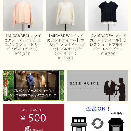
【ma couleur／マクルール】ハイゲージトリコットVガゼットタンク（ブラウン）
2026/06/26
思っていた通りの商品でした。発送も早く、梱包も丁寧。又、お世話になり
【MICA&DEAL／マイ
【MICA&DEAL／マイ
【MICA&DEAL／マイ
たいと思いました。色々とありがとうございました。
カアンドディール】ミ
カアンドディール】ホ
カアンドディール】フ
ラノリブショートカー
ールガーメントVネック
レアショートプルオー
この度は当店でのお買い上げ誠にありがとうございました。
ディガン（ピンク）
ニットプルオーバー
バー（ネイビー）
（アイボリー）
商品もお気に召していただき嬉しい限りでございます。 ブラ
¥22,000
¥18,700
ウンは好みが分かれますが、お買い上げいただくならたくさん
¥19,800
出ている今年がおすすめですね。 ありがとうございました。
またのご来店お待ちしております。
【RILATO／リラート】袖ギャザーシャツ（イエロー）
2026/05/21
イエローと表示ありますが、黄緑っぽい気がします
この度は商品のお買い上げ誠にありがとうございました。 仰
る通り、ブランドでのカラー表記はイエローですが。 実際は