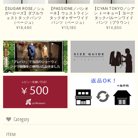
思っていた通りの商品でした。発送も早く、梱包も丁寧。又、お世話になり
【SUGAR ROSE／シュ
【PASSIONE／パシオ
【CYAN TOKYO／シア
たいと思いました。色々とありがとうございました。
ガーローズ】ダブルウ
ーネ】ウェストライン
ン トーキョー】ヨーク
ェストタックパンツ
タックギャザーワイド
タックバルーンワイド
この度は当店でのお買い上げ誠にありがとうございました。
（ベージュ）
パンツ（ベージュ）
パンツ（ブラウン）
商品もお気に召していただき嬉しい限りでございます。 ブラ
¥18,480
¥15,180
¥14,850
ウンは好みが分かれますが、お買い上げいただくならたくさん
出ている今年がおすすめですね。 ありがとうございました。
またのご来店お待ちしております。
【RILATO／リラート】袖ギャザーシャツ（イエロー）
2026/05/21
イエローと表示ありますが、黄緑っぽい気がします
この度は商品のお買い上げ誠にありがとうございました。 仰
る通り、ブランドでのカラー表記はイエローですが。 実際は
緑がかったイエローになるため、黄緑に近いです。 画像では
実際の色に伝えられるように努力していますが、 見る時の環
Category
境や見る人の判断の違いで誤差がでてしまうと思います。 ご
指摘ありがとうございました。 又のご来店お待ちしておりま
す。
ITEM