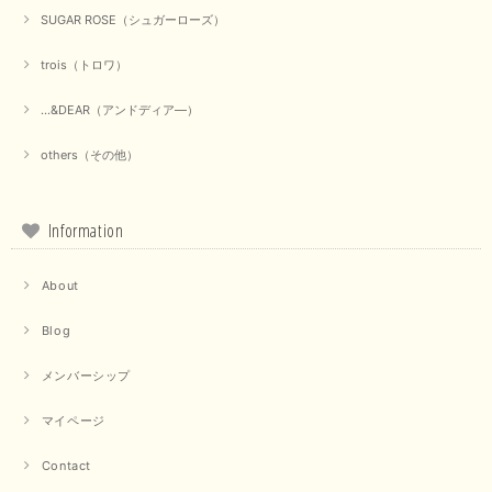
【marmors／マルモア】シアーギャザーカーディガン（ブラック）
SUGAR ROSE（シュガーローズ）
2025/09/18
trois（トロワ）
上品なシアー素材と、さりげないギャザーのデザインがとても素敵です。ブ
ラックなので、カジュアルからきれいめまで、様々なコーディネートに合わ
...&DEAR（アンドディア―）
せやすく、着回し力が高いと感じました。
others（その他）
この度は当店でのお買い物誠にありがとうございました。 商
品もお気に召していただけて大変嬉しく思います。 仰る通り
活躍するシーンの多いアイテムなので、たくさん着ていただけ
ると幸いです。 ありがとうございました。 又のご来店お待ち
Information
しております。
About
【trois／トロワ】ポンチフーディーベスト（カーキ）
Blog
2025/09/15
メンバーシップ
マイページ
【QTUME／クチューム】ドルマンスリーブケープデザインブラウス（ライトグレー）
Contact
2025/09/10