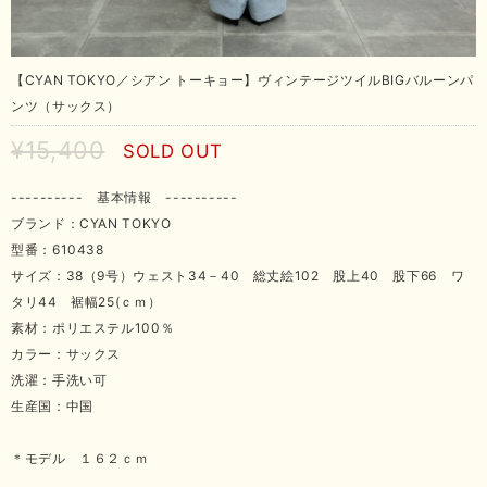
【CYAN TOKYO／シアン トーキョー】ヴィンテージツイルBIGバルーンパ
ンツ（サックス）
¥15,400
SOLD OUT
---------- 基本情報 ----------
ブランド：CYAN TOKYO
型番：610438
サイズ：38（9号）ウェスト34－40 総丈絵102 股上40 股下66 ワ
タリ44 裾幅25(ｃｍ）
素材：ポリエステル100％
カラー：サックス
洗濯：手洗い可
生産国：中国
＊モデル １６２ｃｍ