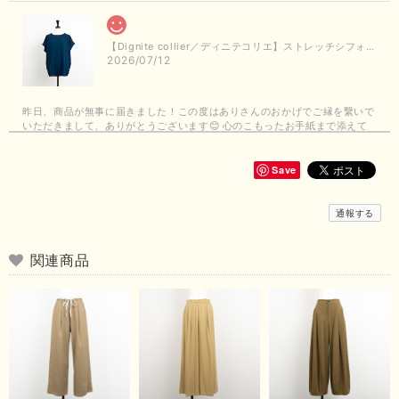
【Dignite collier／ディニテコリエ】ストレッチシフォンブラウス（ブルー）＊再入荷予定
2026/07/12
昨日、商品が無事に届きました！この度はありさんのおかげでご縁を繋いで
いただきまして、ありがとうございます😊 心のこもったお手紙まで添えて
いただきまして、ありがとうございます😊 商品もとても可愛くて、着心地
も良さそうでとても嬉しいです！この夏 大活躍しそうです💕 これからも
よろしくお願いいたします！
Save
この度は商品のお買い上げありがとうございました。 無事に
通報する
お手元に届き、気に入っていただけて安心いたしました！
arichanと同様に、商品の良さを共感していただけて大変嬉し
いです。 きれい見えして、イージーケアで暑くても快適な素
関連商品
材感。 楽しい夏を過ごしてくださいませ。 ありがとうござい
まいした。 またのご縁を楽しみにお待ちしております。
【ma couleur／マクルール】ハイゲージトリコットVガゼットタンク（ブラウン）
2026/06/26