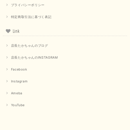
プライバシーポリシー
特定商取引法に基づく表記
【PASSIONE／パシオーネ】クロップドメッセージロゴTシャツ（チャコール）
2025/07/31
Link
毎回迅速に発送して頂きありがとうございます 手書きのメッセージも楽し
店長たかちゃんのブログ
みになっています 丈感が短いカットソーを探していて、ちょうど見つかり
良かったです またよろしくお願いします
店長たかちゃんのINSTAGRAM
いつもありがとうございます。 暑い日が続く毎日、すぐに活
用していただける商品が、無事 お手元にお届けてきて嬉しい
Facebook
です。 夏物が少なくなってきていますが、お気に召していた
だける商品を見つけていただきありがとうございました。 又
Instagram
のご来店お待ちしております。
Ameba
【QTUME／クチューム】ボンディングフーディーベスト（ブラック）
YouTube
2025/03/13
今回も早々に発送して頂けて良かったです この端境期に使えて重宝しそう