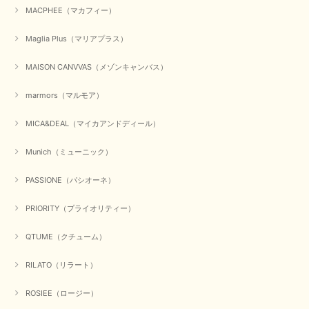
2025/10/25
MACPHEE（マカフィー）
Maglia Plus（マリアプラス）
かわいいふわふわのベスト届きました ありがとうございます😊
MAISON CANVVAS（メゾンキャンバス）
この度は数多くあるお店の中から、当店でお買い物していただ
き誠にありがとうございました。 商品が無事に届き、喜んで
marmors（マルモア）
いただけて何よりでございます。 重ね着の楽しい秋冬のおし
ゃれ、楽しんでくださいませ。 ありがとうございました。
MICA&DEAL（マイカアンドディール）
Munich（ミューニック）
【Dignite collier／ディニテコリエ】ショートスナップ綿ナイロンブラウス（ブラック）
2025/09/23
PASSIONE（パシオーネ）
PRIORITY（プライオリティー）
QTUME（クチューム）
【Munich／ミューニック】8ozスラブデニムバルーンシャツ（ホワイト）
2025/09/23
RILATO（リラート）
ROSIEE（ロージー）