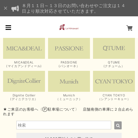
８月１１日～１３日のお問い合わせやご注文は１４
日より順次対応させていただきます。
MICA&DEAL
PASSIONE
QTUME
(マイカアンドディール)
(パシオーネ）
(クチューム）
Dignite Collier
Munich
CYAN TOKYO
(ディニテコリエ）
（ミューニック）
（シアントーキョー）
★ご来店のお客様へ〈Ⓟ駐車場について〉 店舗南側の車庫に２台止めら
れます