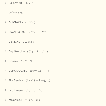
この度は数多くあるお店の中から当店でお声かけをいただき誠
Ballsey（ボールジィ）
にありがとうございました。 お客様のご要望にお応えできた
事、大変嬉しく思います。 良い物をたくさん揃えてたくさん
cafune（カフネ）
のお客様に喜んでいただく、それが理想なのですが。 メーカ
ーで在庫が見つかり良かったです。 春のおしゃれを楽しんで
くださいませ。 ありがとうございました。
CHIGNON（シニヨン）
CYAN TOKYO（シアン トーキョー）
【CYAN TOKYO／シアン トーキョー】ガルゼベロアオーバータックテーパードパンツ（ブラック）
CYNICAL（シニカル）
2026/01/04
Dignite collier（ディニテコリエ）
元旦早々にお買い物したものが翌日発送完了、4日朝 に手元に届きました。
Doneeyu（ドニーユ）
お正月休みだろうとそんなに早くにご対応頂けると期待していなかったので
すが、迅速なご対応に感謝致します。ありがとうございました
EMMACULATE（エマキュレイト）
この度は、当店でのお買い物誠にありがとうございました。
無事に商品がお手元に届いて喜んでいただけた事、私共も大変
Fire Service（ファイヤーサービス）
嬉しく思います。 ありがとうございました。 又のご来店お待
ちしております。
Lilly Lynque（リリーリーン）
ma couleur（マ クルール）
【QTUME／クチューム】シャギーニットVネックベスト（ブルー）