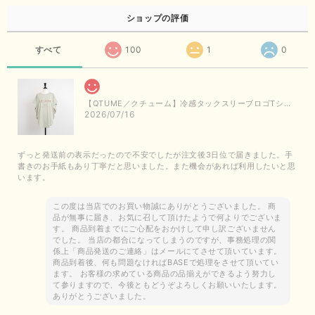
ショップの評価
すべて
100
1
0
【QTUME／クチューム】冷感タックスリーブロゴTシャツ（ライトグレー）
2026/07/16
ずっと発送前の表示だったので不安でしたが注文後3日位で届きました。手
書きのお手紙もあり丁寧だと思いました。また機会があれば利用したいと思
います。
この度は当店でのお買い物誠にありがとうございました。 商
品が無事に届き、お気に召して頂けたようで何よりでございま
す。 商品到着までにご心配をおかけして申し訳ございません
でした。 当店の都合になってしまうのですが、事務処理の関
係上「商品発送のご連絡」はメールにてさせて頂いています。
商品到着後、何も問題なければBASEで処理をさせて頂いてい
ます。 お客様の求めている商品の品揃えができるよう努力し
て参りますので、今後ともどうぞよろしくお願いいたします。
ありがとうございました。