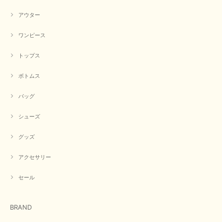
アウター
【CYAN TOKYO／シアン トーキョー】フレアチュニックロゴロンT（ホワイト）
2026/04/23
ワンピース
トップス
早い発送で届いたのも予定より早く届きました。丁寧に梱包されていて良か
ったです。CYANさんの洋服も思っていた通りで気に入りました。
ボトムス
この度は商品のお買い上げ誠にありがとうございました。 人
バッグ
気のシアントーキョーさん、数多くあるお店の中で当店でお求
めいただきありがとうございます。 商品も無事に到着して、
お気に召していただき何よりでございます。 又のご来店お待
シューズ
ちいたしております。 ありがとうございました。
グッズ
アクセサリー
【PASSIONE／パシオーネ】ミニフードドルマンジャケット（ネイビー）
2026/03/05
セール
在庫があるかの確認対応もスムーズにしてくれて発送も早く とても気持ち
BRAND
良いお買い物が出来ました。 商品も良い物で購入して良かったです。