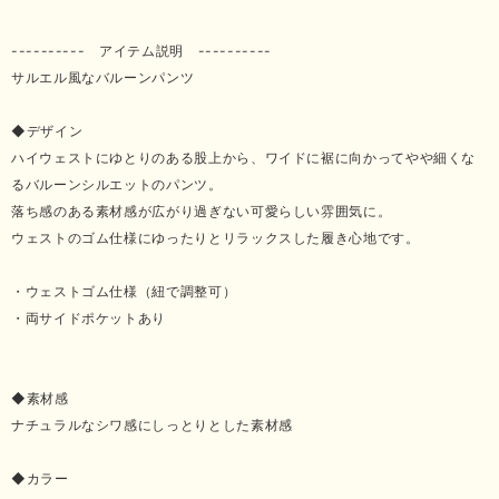
---------- アイテム説明 ----------
サルエル風なバルーンパンツ
◆デザイン
ハイウェストにゆとりのある股上から、ワイドに裾に向かってやや細くな
るバルーンシルエットのパンツ。
落ち感のある素材感が広がり過ぎない可愛らしい雰囲気に。
ウェストのゴム仕様にゆったりとリラックスした履き心地です。
・ウェストゴム仕様（紐で調整可）
・両サイドポケットあり
◆素材感
ナチュラルなシワ感にしっとりとした素材感
◆カラー