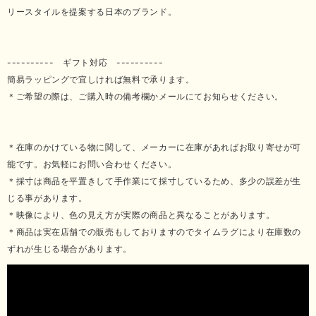
リースタイルを提案する日本のブランド。
---------- ギフト対応 ----------
簡易ラッピングで宜しければ無料で承ります。
＊ご希望の際は、ご購入時の備考欄かメールにてお知らせください。
＊在庫のかけている物に関して、メーカーに在庫があればお取り寄せが可
能です。お気軽にお問い合わせください。
＊採寸は商品を平置きして手作業にて採寸しているため、多少の誤差が生
じる事があります。
＊映像により、色の見え方が実際の商品と異なることがあります。
＊商品は実在店舗での販売もしておりますのでタイムラグにより在庫数の
ずれが生じる場合があります。