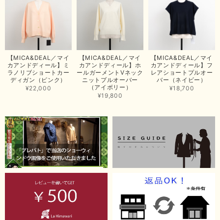
いただきまして、ありがとうございます😊 心のこもったお手紙まで添えて
いただきまして、ありがとうございます😊 商品もとても可愛くて、着心地
も良さそうでとても嬉しいです！この夏 大活躍しそうです💕 これからも
よろしくお願いいたします！
この度は商品のお買い上げありがとうございました。 無事に
お手元に届き、気に入っていただけて安心いたしました！
【MICA&DEAL／マイ
【MICA&DEAL／マイ
【MICA&DEAL／マイ
arichanと同様に、商品の良さを共感していただけて大変嬉し
カアンドディール】ミ
カアンドディール】ホ
カアンドディール】フ
いです。 きれい見えして、イージーケアで暑くても快適な素
ラノリブショートカー
ールガーメントVネック
レアショートプルオー
材感。 楽しい夏を過ごしてくださいませ。 ありがとうござい
ディガン（ピンク）
ニットプルオーバー
バー（ネイビー）
まいした。 またのご縁を楽しみにお待ちしております。
（アイボリー）
¥22,000
¥18,700
¥19,800
【ma couleur／マクルール】ハイゲージトリコットVガゼットタンク（ブラウン）
2026/06/26
思っていた通りの商品でした。発送も早く、梱包も丁寧。又、お世話になり
たいと思いました。色々とありがとうございました。
この度は当店でのお買い上げ誠にありがとうございました。
商品もお気に召していただき嬉しい限りでございます。 ブラ
ウンは好みが分かれますが、お買い上げいただくならたくさん
出ている今年がおすすめですね。 ありがとうございました。
またのご来店お待ちしております。