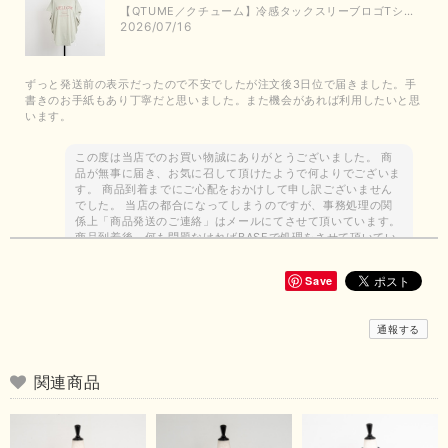
【QTUME／クチューム】冷感タックスリーブロゴTシャツ（ライトグレー）
2026/07/16
ずっと発送前の表示だったので不安でしたが注文後3日位で届きました。手
書きのお手紙もあり丁寧だと思いました。また機会があれば利用したいと思
います。
この度は当店でのお買い物誠にありがとうございました。 商
品が無事に届き、お気に召して頂けたようで何よりでございま
す。 商品到着までにご心配をおかけして申し訳ございません
でした。 当店の都合になってしまうのですが、事務処理の関
係上「商品発送のご連絡」はメールにてさせて頂いています。
商品到着後、何も問題なければBASEで処理をさせて頂いてい
ます。 お客様の求めている商品の品揃えができるよう努力し
て参りますので、今後ともどうぞよろしくお願いいたします。
Save
ありがとうございました。
通報する
【Dignite collier／ディニテコリエ】ストレッチシフォンブラウス（ブルー）＊再入荷予定
関連商品
2026/07/12
昨日、商品が無事に届きました！この度はありさんのおかげでご縁を繋いで