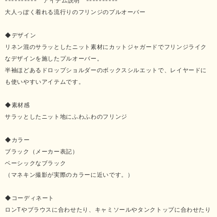
---------- アイテム説明 ----------
大人っぽく着れる流行りのフリンジのプルオーバー
◆デザイン
リネン混のサラッとしたニット素材にカットジャガードでフリンジライク
なデザインを施したプルオーバー。
半袖ほどあるドロップショルダーのボックスシルエットで、レイヤードに
も使いやすいアイテムです。
◆素材感
サラッとしたニット地にふわふわのフリンジ
◆カラー
ブラック（メーカー表記）
ベーシックなブラック
（マネキン撮影が実際のカラーに近いです。）
◆コーディネート
ロンTやブラウスに合わせたり、キャミソールやタンクトップに合わせたり