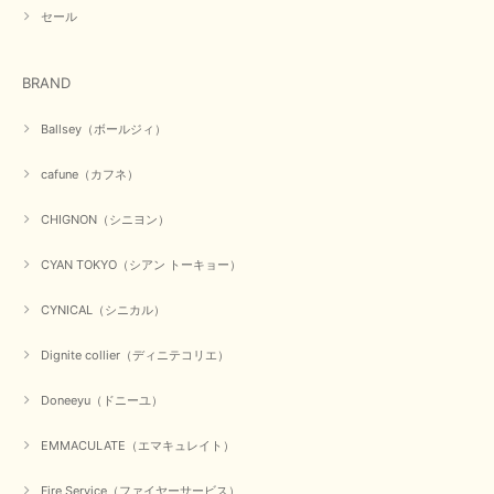
ったです。CYANさんの洋服も思っていた通りで気に入りました。
セール
この度は商品のお買い上げ誠にありがとうございました。 人
気のシアントーキョーさん、数多くあるお店の中で当店でお求
BRAND
めいただきありがとうございます。 商品も無事に到着して、
お気に召していただき何よりでございます。 又のご来店お待
ちいたしております。 ありがとうございました。
Ballsey（ボールジィ）
cafune（カフネ）
【PASSIONE／パシオーネ】ミニフードドルマンジャケット（ネイビー）
CHIGNON（シニヨン）
2026/03/05
CYAN TOKYO（シアン トーキョー）
在庫があるかの確認対応もスムーズにしてくれて発送も早く とても気持ち
CYNICAL（シニカル）
良いお買い物が出来ました。 商品も良い物で購入して良かったです。
Dignite collier（ディニテコリエ）
この度は数多くあるお店の中から当店でお声かけをいただき誠
にありがとうございました。 お客様のご要望にお応えできた
事、大変嬉しく思います。 良い物をたくさん揃えてたくさん
Doneeyu（ドニーユ）
のお客様に喜んでいただく、それが理想なのですが。 メーカ
ーで在庫が見つかり良かったです。 春のおしゃれを楽しんで
くださいませ。 ありがとうございました。
EMMACULATE（エマキュレイト）
Fire Service（ファイヤーサービス）