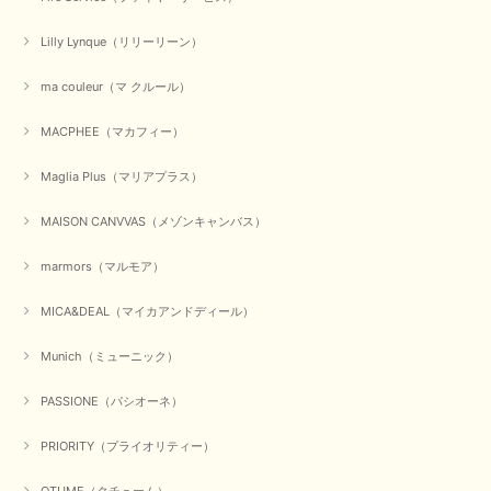
【CYAN TOKYO／シアン トーキョー】ガルゼベロアオーバータックテーパードパンツ（ブラック）
Lilly Lynque（リリーリーン）
2026/01/04
ma couleur（マ クルール）
元旦早々にお買い物したものが翌日発送完了、4日朝 に手元に届きました。
MACPHEE（マカフィー）
お正月休みだろうとそんなに早くにご対応頂けると期待していなかったので
すが、迅速なご対応に感謝致します。ありがとうございました
Maglia Plus（マリアプラス）
この度は、当店でのお買い物誠にありがとうございました。
無事に商品がお手元に届いて喜んでいただけた事、私共も大変
MAISON CANVVAS（メゾンキャンバス）
嬉しく思います。 ありがとうございました。 又のご来店お待
ちしております。
marmors（マルモア）
MICA&DEAL（マイカアンドディール）
【QTUME／クチューム】シャギーニットVネックベスト（ブルー）
2025/10/25
Munich（ミューニック）
PASSIONE（パシオーネ）
かわいいふわふわのベスト届きました ありがとうございます😊
PRIORITY（プライオリティー）
この度は数多くあるお店の中から、当店でお買い物していただ
き誠にありがとうございました。 商品が無事に届き、喜んで