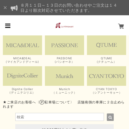
８月１１日～１３日のお問い合わせやご注文は１４
日より順次対応させていただきます。
MICA&DEAL
PASSIONE
QTUME
(マイカアンドディール)
(パシオーネ）
(クチューム）
Dignite Collier
Munich
CYAN TOKYO
(ディニテコリエ）
（ミューニック）
（シアントーキョー）
★ご来店のお客様へ〈Ⓟ駐車場について〉 店舗南側の車庫に２台止めら
れます