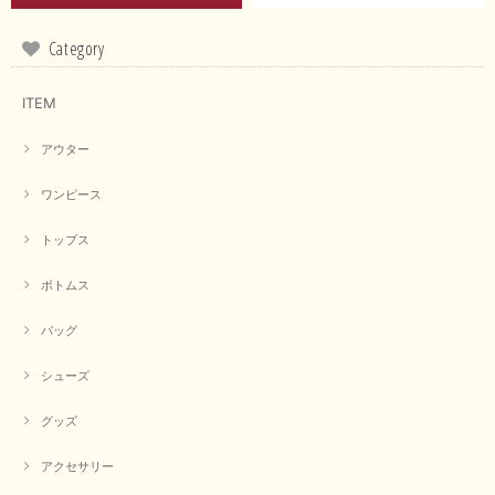
Category
【RILATO／リラート】袖ギャザーシャツ（イエロー）
ITEM
2026/05/21
アウター
イエローと表示ありますが、黄緑っぽい気がします
ワンピース
この度は商品のお買い上げ誠にありがとうございました。 仰
る通り、ブランドでのカラー表記はイエローですが。 実際は
トップス
緑がかったイエローになるため、黄緑に近いです。 画像では
実際の色に伝えられるように努力していますが、 見る時の環
境や見る人の判断の違いで誤差がでてしまうと思います。 ご
ボトムス
指摘ありがとうございました。 又のご来店お待ちしておりま
す。
バッグ
シューズ
【CYAN TOKYO／シアン トーキョー】フレアチュニックロゴロンT（ホワイト）
グッズ
2026/04/23
アクセサリー
早い発送で届いたのも予定より早く届きました。丁寧に梱包されていて良か