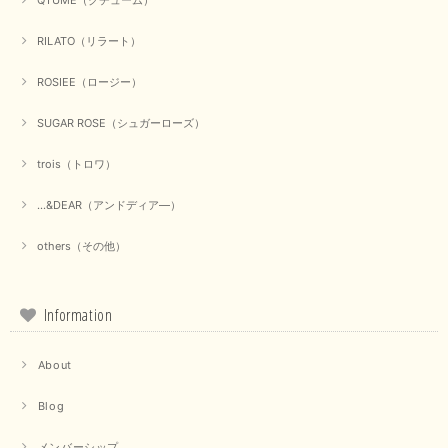
QTUME（クチューム）
いただけて何よりでございます。 重ね着の楽しい秋冬のおし
ゃれ、楽しんでくださいませ。 ありがとうございました。
RILATO（リラート）
ROSIEE（ロージー）
【Dignite collier／ディニテコリエ】ショートスナップ綿ナイロンブラウス（ブラック）
2025/09/23
SUGAR ROSE（シュガーローズ）
trois（トロワ）
...&DEAR（アンドディア―）
【Munich／ミューニック】8ozスラブデニムバルーンシャツ（ホワイト）
2025/09/23
others（その他）
Information
【marmors／マルモア】シアーギャザーカーディガン（ブラック）
2025/09/18
About
上品なシアー素材と、さりげないギャザーのデザインがとても素敵です。ブ
Blog
ラックなので、カジュアルからきれいめまで、様々なコーディネートに合わ
せやすく、着回し力が高いと感じました。
メンバーシップ