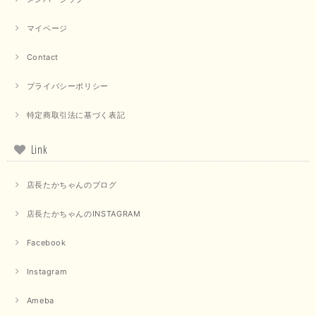
この度は当店でのお買い物誠にありがとうございました。 商
品もお気に召していただけて大変嬉しく思います。 仰る通り
マイページ
活躍するシーンの多いアイテムなので、たくさん着ていただけ
ると幸いです。 ありがとうございました。 又のご来店お待ち
Contact
しております。
プライバシーポリシー
【trois／トロワ】ポンチフーディーベスト（カーキ）
特定商取引法に基づく表記
2025/09/15
Link
店長たかちゃんのブログ
【QTUME／クチューム】ドルマンスリーブケープデザインブラウス（ライトグレー）
2025/09/10
店長たかちゃんのINSTAGRAM
Facebook
【PASSIONE／パシオーネ】クロップドメッセージロゴTシャツ（チャコール）
Instagram
2025/07/31
Ameba