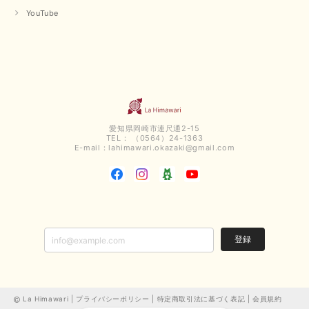
毎回迅速に発送して頂きありがとうございます 手書きのメッセージも楽し
YouTube
みになっています 丈感が短いカットソーを探していて、ちょうど見つかり
良かったです またよろしくお願いします
いつもありがとうございます。 暑い日が続く毎日、すぐに活
用していただける商品が、無事 お手元にお届けてきて嬉しい
です。 夏物が少なくなってきていますが、お気に召していた
だける商品を見つけていただきありがとうございました。 又
のご来店お待ちしております。
愛知県岡崎市連尺通2-15
TEL： （0564）24-1363
E-mail：
lahimawari.okazaki@gmail.com
【QTUME／クチューム】ボンディングフーディーベスト（ブラック）
2025/03/13
今回も早々に発送して頂けて良かったです この端境期に使えて重宝しそう
です 手書きのメッセージもありがとうございました また利用させて頂きた
いと思うショップさんです
登録
いつもありがとうございます。 この度も、お気に召していた
だける商品を見つけていただき誠にありがとうございました。
仰る通り、三寒四温とまだ冷える時がございますが、合わせる
アイテムよって長いシーズンお使いいただける事と思います。
La Himawari |
プライバシーポリシー
|
特定商取引法に基づく表記
|
会員規約
またご要望などございましたらお気軽にお問い合わせください