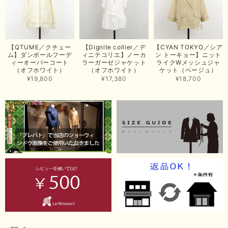
【ma couleur／マクルール】ハイゲージトリコットVガゼットタンク（ブラウン）
2026/06/26
思っていた通りの商品でした。発送も早く、梱包も丁寧。又、お世話になり
【QTUME／クチュー
【Dignite collier／デ
【CYAN TOKYO／シア
たいと思いました。色々とありがとうございました。
ム】ダンボールフーデ
ィニテコリエ】ノーカ
ン トーキョー】ニット
ィーオーバーコート
ラーガーゼジャケット
ライクWメッシュジャ
この度は当店でのお買い上げ誠にありがとうございました。
（オフホワイト）
（オフホワイト）
ケット（ベージュ）
商品もお気に召していただき嬉しい限りでございます。 ブラ
¥19,800
¥17,380
¥18,700
ウンは好みが分かれますが、お買い上げいただくならたくさん
出ている今年がおすすめですね。 ありがとうございました。
またのご来店お待ちしております。
【RILATO／リラート】袖ギャザーシャツ（イエロー）
2026/05/21
イエローと表示ありますが、黄緑っぽい気がします
この度は商品のお買い上げ誠にありがとうございました。 仰
る通り、ブランドでのカラー表記はイエローですが。 実際は
緑がかったイエローになるため、黄緑に近いです。 画像では
実際の色に伝えられるように努力していますが、 見る時の環