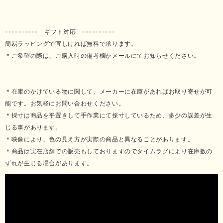
---------- ギフト対応 ----------
簡易ラッピングで宜しければ無料で承ります。
＊ご希望の際は、ご購入時の備考欄かメールにてお知らせください。
＊在庫のかけている物に関して、メーカーに在庫があればお取り寄せが可
能です。お気軽にお問い合わせください。
＊採寸は商品を平置きして手作業にて採寸しているため、多少の誤差が生
じる事があります。
＊映像により、色の見え方が実際の商品と異なることがあります。
＊商品は実在店舗での販売もしておりますのでタイムラグにより在庫数の
ずれが生じる場合があります。