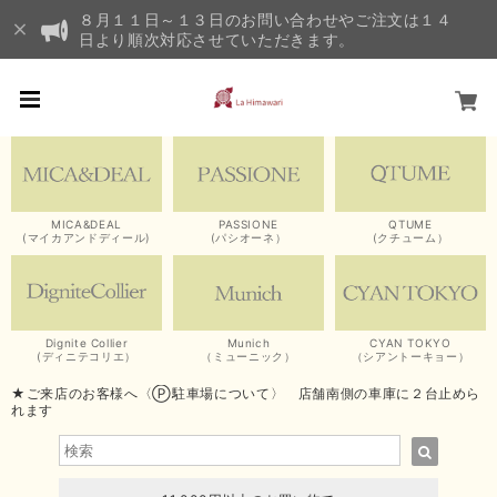
８月１１日～１３日のお問い合わせやご注文は１４
日より順次対応させていただきます。
MICA&DEAL
PASSIONE
QTUME
(マイカアンドディール)
(パシオーネ）
(クチューム）
Dignite Collier
Munich
CYAN TOKYO
(ディニテコリエ）
（ミューニック）
（シアントーキョー）
★ご来店のお客様へ〈Ⓟ駐車場について〉 店舗南側の車庫に２台止めら
れます