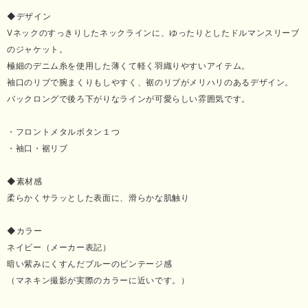
◆デザイン
Vネックのすっきりしたネックラインに、ゆったりとしたドルマンスリーブ
のジャケット。
極細のデニム糸を使用した薄くて軽く羽織りやすいアイテム。
袖口のリブで腕まくりもしやすく、裾のリブがメリハリのあるデザイン。
バックロングで後ろ下がりなラインが可愛らしい雰囲気です。
・フロントメタルボタン１つ
・袖口・裾リブ
◆素材感
柔らかくサラッとした表面に、滑らかな肌触り
◆カラー
ネイビー（メーカー表記）
暗い紫みにくすんだブルーのビンテージ感
（マネキン撮影が実際のカラーに近いです。）