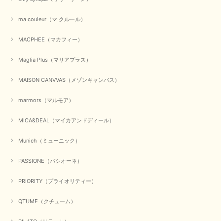
ma couleur（マ クルール）
【QTUME／クチューム】シャギーニットVネックベスト（ブルー）
2025/10/25
MACPHEE（マカフィー）
Maglia Plus（マリアプラス）
かわいいふわふわのベスト届きました ありがとうございます😊
MAISON CANVVAS（メゾンキャンバス）
この度は数多くあるお店の中から、当店でお買い物していただ
き誠にありがとうございました。 商品が無事に届き、喜んで
marmors（マルモア）
いただけて何よりでございます。 重ね着の楽しい秋冬のおし
ゃれ、楽しんでくださいませ。 ありがとうございました。
MICA&DEAL（マイカアンドディール）
Munich（ミューニック）
【Dignite collier／ディニテコリエ】ショートスナップ綿ナイロンブラウス（ブラック）
2025/09/23
PASSIONE（パシオーネ）
PRIORITY（プライオリティー）
QTUME（クチューム）
【Munich／ミューニック】8ozスラブデニムバルーンシャツ（ホワイト）
2025/09/23