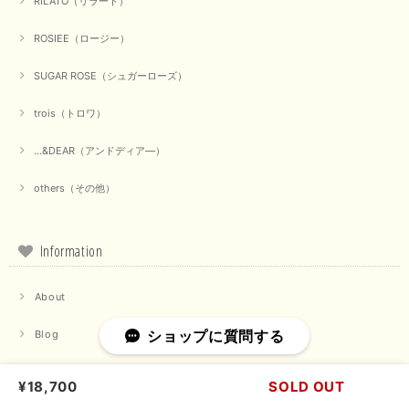
RILATO（リラート）
ROSIEE（ロージー）
【marmors／マルモア】シアーギャザーカーディガン（ブラック）
SUGAR ROSE（シュガーローズ）
2025/09/18
trois（トロワ）
上品なシアー素材と、さりげないギャザーのデザインがとても素敵です。ブ
ラックなので、カジュアルからきれいめまで、様々なコーディネートに合わ
...&DEAR（アンドディア―）
せやすく、着回し力が高いと感じました。
others（その他）
この度は当店でのお買い物誠にありがとうございました。 商
品もお気に召していただけて大変嬉しく思います。 仰る通り
活躍するシーンの多いアイテムなので、たくさん着ていただけ
ると幸いです。 ありがとうございました。 又のご来店お待ち
Information
しております。
About
【trois／トロワ】ポンチフーディーベスト（カーキ）
ショップに質問する
Blog
2025/09/15
メンバーシップ
¥18,700
SOLD OUT
マイページ