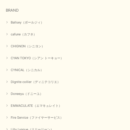
在庫があるかの確認対応もスムーズにしてくれて発送も早く とても気持ち
BRAND
良いお買い物が出来ました。 商品も良い物で購入して良かったです。
この度は数多くあるお店の中から当店でお声かけをいただき誠
Ballsey（ボールジィ）
にありがとうございました。 お客様のご要望にお応えできた
事、大変嬉しく思います。 良い物をたくさん揃えてたくさん
cafune（カフネ）
のお客様に喜んでいただく、それが理想なのですが。 メーカ
ーで在庫が見つかり良かったです。 春のおしゃれを楽しんで
くださいませ。 ありがとうございました。
CHIGNON（シニヨン）
CYAN TOKYO（シアン トーキョー）
【CYAN TOKYO／シアン トーキョー】ガルゼベロアオーバータックテーパードパンツ（ブラック）
CYNICAL（シニカル）
2026/01/04
Dignite collier（ディニテコリエ）
元旦早々にお買い物したものが翌日発送完了、4日朝 に手元に届きました。
Doneeyu（ドニーユ）
お正月休みだろうとそんなに早くにご対応頂けると期待していなかったので
すが、迅速なご対応に感謝致します。ありがとうございました
EMMACULATE（エマキュレイト）
この度は、当店でのお買い物誠にありがとうございました。
無事に商品がお手元に届いて喜んでいただけた事、私共も大変
Fire Service（ファイヤーサービス）
嬉しく思います。 ありがとうございました。 又のご来店お待
ちしております。
Lilly Lynque（リリーリーン）