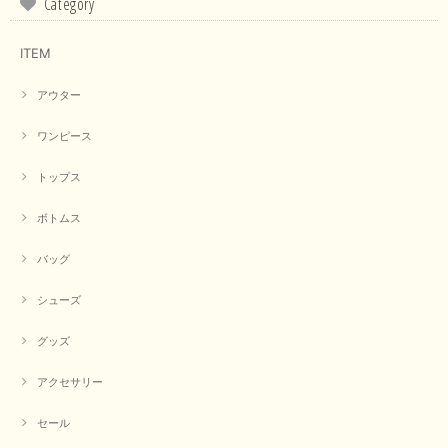
Category
境や見る人の判断の違いで誤差がでてしまうと思います。 ご
指摘ありがとうございました。 又のご来店お待ちしておりま
す。
ITEM
アウター
【CYAN TOKYO／シアン トーキョー】フレアチュニックロゴロンT（ホワイト）
2026/04/23
ワンピース
トップス
早い発送で届いたのも予定より早く届きました。丁寧に梱包されていて良か
ったです。CYANさんの洋服も思っていた通りで気に入りました。
ボトムス
この度は商品のお買い上げ誠にありがとうございました。 人
バッグ
気のシアントーキョーさん、数多くあるお店の中で当店でお求
めいただきありがとうございます。 商品も無事に到着して、
お気に召していただき何よりでございます。 又のご来店お待
シューズ
ちいたしております。 ありがとうございました。
グッズ
アクセサリー
【PASSIONE／パシオーネ】ミニフードドルマンジャケット（ネイビー）
2026/03/05
セール