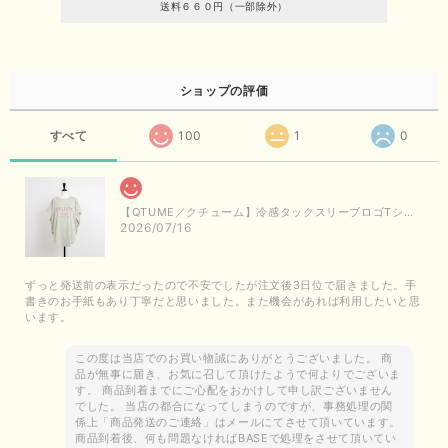
送料６６０円（一部除外）
ショップの評価
すべて
100
1
0
【QTUME／クチューム】冷感タックスリーブロゴTシャツ（ライトグレー）
2026/07/16
ずっと発送前の表示だったので不安でしたが注文後3日位で届きました。手
書きのお手紙もあり丁寧だと思いました。また機会があれば利用したいと思
います。
この度は当店でのお買い物誠にありがとうございました。 商
品が無事に届き、お気に召して頂けたようで何よりでございま
す。 商品到着までにご心配をおかけして申し訳ございません
でした。 当店の都合になってしまうのですが、事務処理の関
係上「商品発送のご連絡」はメールにてさせて頂いています。
商品到着後、何も問題なければBASEで処理をさせて頂いてい