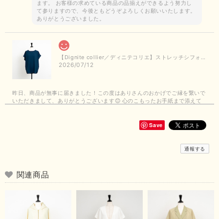
ます。 お客様の求めている商品の品揃えができるよう努力し
て参りますので、今後ともどうぞよろしくお願いいたします。
ありがとうございました。
【Dignite collier／ディニテコリエ】ストレッチシフォンブラウス（ブルー）＊再入荷予定
2026/07/12
昨日、商品が無事に届きました！この度はありさんのおかげでご縁を繋いで
いただきまして、ありがとうございます😊 心のこもったお手紙まで添えて
いただきまして、ありがとうございます😊 商品もとても可愛くて、着心地
も良さそうでとても嬉しいです！この夏 大活躍しそうです💕 これからも
よろしくお願いいたします！
Save
この度は商品のお買い上げありがとうございました。 無事に
通報する
お手元に届き、気に入っていただけて安心いたしました！
arichanと同様に、商品の良さを共感していただけて大変嬉し
いです。 きれい見えして、イージーケアで暑くても快適な素
関連商品
材感。 楽しい夏を過ごしてくださいませ。 ありがとうござい
まいした。 またのご縁を楽しみにお待ちしております。