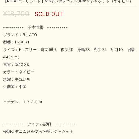
【RILATO／リラート】2.5オンスデニムドルマンジャケット（ネイビー）
¥18,700
SOLD OUT
---------- 基本情報 ----------
ブランド：RILATO
型番：L26001
サイズ：F（フリー）前丈56.5 後丈59 身幅73 裄丈79 袖口10 裾幅
44(ｃｍ）
素材：綿100％
カラー：ネイビー
洗濯：手洗い可
生産国：中国
＊モデル １６２ｃｍ
---------- アイテム説明 ----------
極細なデニム糸を使った軽いジャケット