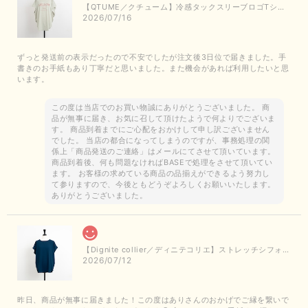
【QTUME／クチューム】冷感タックスリーブロゴTシャツ（ライトグレー）
2026/07/16
ずっと発送前の表示だったので不安でしたが注文後3日位で届きました。手
書きのお手紙もあり丁寧だと思いました。また機会があれば利用したいと思
います。
この度は当店でのお買い物誠にありがとうございました。 商
品が無事に届き、お気に召して頂けたようで何よりでございま
す。 商品到着までにご心配をおかけして申し訳ございません
でした。 当店の都合になってしまうのですが、事務処理の関
係上「商品発送のご連絡」はメールにてさせて頂いています。
商品到着後、何も問題なければBASEで処理をさせて頂いてい
ます。 お客様の求めている商品の品揃えができるよう努力し
て参りますので、今後ともどうぞよろしくお願いいたします。
ありがとうございました。
【Dignite collier／ディニテコリエ】ストレッチシフォンブラウス（ブルー）＊再入荷予定
2026/07/12
昨日、商品が無事に届きました！この度はありさんのおかげでご縁を繋いで