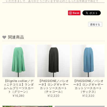
いただきまして、ありがとうございます😊 心のこもったお手紙まで添えて
いただきまして、ありがとうございます😊 商品もとても可愛くて、着心地
も良さそうでとても嬉しいです！この夏 大活躍しそうです💕 これからも
よろしくお願いいたします！
Save
この度は商品のお買い上げありがとうございました。 無事に
通報する
お手元に届き、気に入っていただけて安心いたしました！
arichanと同様に、商品の良さを共感していただけて大変嬉し
いです。 きれい見えして、イージーケアで暑くても快適な素
関連商品
材感。 楽しい夏を過ごしてくださいませ。 ありがとうござい
まいした。 またのご縁を楽しみにお待ちしております。
【ma couleur／マクルール】ハイゲージトリコットVガゼットタンク（ブラウン）
2026/06/26
思っていた通りの商品でした。発送も早く、梱包も丁寧。又、お世話になり
【Dignite collier／デ
【PASSIONE／パシオ
【PASSIONE／パシオ
たいと思いました。色々とありがとうございました。
ィニテコリエ】ランダ
ーネ】ロングギャザー
ーネ】ロングギャザー
ムヘムプリーツスカー
カットソースカート
カットソースカート
この度は当店でのお買い上げ誠にありがとうございました。
ト（グリーン）
（チャコール）
（サックス）
商品もお気に召していただき嬉しい限りでございます。 ブラ
¥16,280
¥12,320
¥12,320
ウンは好みが分かれますが、お買い上げいただくならたくさん
出ている今年がおすすめですね。 ありがとうございました。
またのご来店お待ちしております。