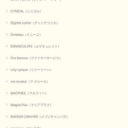
【CYAN TOKYO／シアン トーキョー】ガルゼベロアオーバータックテーパードパンツ（ブラック）
CYNICAL（シニカル）
2026/01/04
Dignite collier（ディニテコリエ）
元旦早々にお買い物したものが翌日発送完了、4日朝 に手元に届きました。
Doneeyu（ドニーユ）
お正月休みだろうとそんなに早くにご対応頂けると期待していなかったので
すが、迅速なご対応に感謝致します。ありがとうございました
EMMACULATE（エマキュレイト）
この度は、当店でのお買い物誠にありがとうございました。
無事に商品がお手元に届いて喜んでいただけた事、私共も大変
Fire Service（ファイヤーサービス）
嬉しく思います。 ありがとうございました。 又のご来店お待
ちしております。
Lilly Lynque（リリーリーン）
ma couleur（マ クルール）
【QTUME／クチューム】シャギーニットVネックベスト（ブルー）
2025/10/25
MACPHEE（マカフィー）
Maglia Plus（マリアプラス）
かわいいふわふわのベスト届きました ありがとうございます😊
MAISON CANVVAS（メゾンキャンバス）
この度は数多くあるお店の中から、当店でお買い物していただ
き誠にありがとうございました。 商品が無事に届き、喜んで