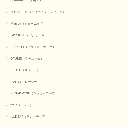
marmors（マルモア）
いただけて何よりでございます。 重ね着の楽しい秋冬のおし
ゃれ、楽しんでくださいませ。 ありがとうございました。
MICA&DEAL（マイカアンドディール）
Munich（ミューニック）
【Dignite collier／ディニテコリエ】ショートスナップ綿ナイロンブラウス（ブラック）
2025/09/23
PASSIONE（パシオーネ）
PRIORITY（プライオリティー）
QTUME（クチューム）
【Munich／ミューニック】8ozスラブデニムバルーンシャツ（ホワイト）
2025/09/23
RILATO（リラート）
ROSIEE（ロージー）
【marmors／マルモア】シアーギャザーカーディガン（ブラック）
SUGAR ROSE（シュガーローズ）
2025/09/18
trois（トロワ）
上品なシアー素材と、さりげないギャザーのデザインがとても素敵です。ブ
ラックなので、カジュアルからきれいめまで、様々なコーディネートに合わ
...&DEAR（アンドディア―）
せやすく、着回し力が高いと感じました。