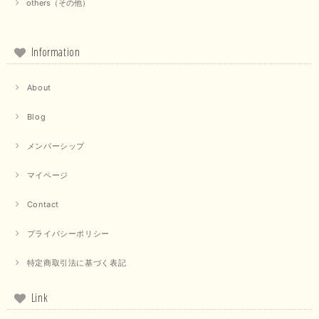
others（その他）
この度は当店でのお買い物誠にありがとうございました。 商
品もお気に召していただけて大変嬉しく思います。 仰る通り
活躍するシーンの多いアイテムなので、たくさん着ていただけ
ると幸いです。 ありがとうございました。 又のご来店お待ち
Information
しております。
About
【trois／トロワ】ポンチフーディーベスト（カーキ）
Blog
2025/09/15
メンバーシップ
マイページ
【QTUME／クチューム】ドルマンスリーブケープデザインブラウス（ライトグレー）
Contact
2025/09/10
プライバシーポリシー
特定商取引法に基づく表記
【PASSIONE／パシオーネ】クロップドメッセージロゴTシャツ（チャコール）
2025/07/31
Link