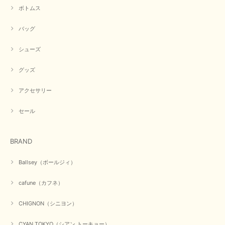
ったです。CYANさんの洋服も思っていた通りで気に入りました。
ボトムス
この度は商品のお買い上げ誠にありがとうございました。 人
バッグ
気のシアントーキョーさん、数多くあるお店の中で当店でお求
めいただきありがとうございます。 商品も無事に到着して、
お気に召していただき何よりでございます。 又のご来店お待
シューズ
ちいたしております。 ありがとうございました。
グッズ
アクセサリー
【PASSIONE／パシオーネ】ミニフードドルマンジャケット（ネイビー）
2026/03/05
セール
在庫があるかの確認対応もスムーズにしてくれて発送も早く とても気持ち
BRAND
良いお買い物が出来ました。 商品も良い物で購入して良かったです。
この度は数多くあるお店の中から当店でお声かけをいただき誠
Ballsey（ボールジィ）
にありがとうございました。 お客様のご要望にお応えできた
事、大変嬉しく思います。 良い物をたくさん揃えてたくさん
cafune（カフネ）
のお客様に喜んでいただく、それが理想なのですが。 メーカ
ーで在庫が見つかり良かったです。 春のおしゃれを楽しんで
くださいませ。 ありがとうございました。
CHIGNON（シニヨン）
CYAN TOKYO（シアン トーキョー）