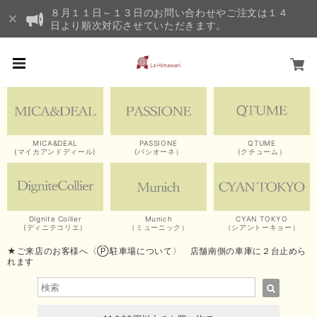
８月１１日～１３日のお問い合わせやご注文は１４
日より順次対応させていただきます。
MICA&DEAL
PASSIONE
QTUME
(マイカアンドディール)
(パシオーネ）
(クチューム）
Dignite Collier
Munich
CYAN TOKYO
(ディニテコリエ）
（ミューニック）
（シアントーキョー）
★ご来店のお客様へ〈Ⓟ駐車場について〉 店舗南側の車庫に２台止めら
れます