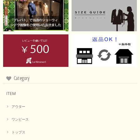
【RILATO／リラート】袖ギャザーシャツ（イエロー）
2026/05/21
イエローと表示ありますが、黄緑っぽい気がします
この度は商品のお買い上げ誠にありがとうございました。 仰
る通り、ブランドでのカラー表記はイエローですが。 実際は
緑がかったイエローになるため、黄緑に近いです。 画像では
実際の色に伝えられるように努力していますが、 見る時の環
Category
境や見る人の判断の違いで誤差がでてしまうと思います。 ご
指摘ありがとうございました。 又のご来店お待ちしておりま
す。
ITEM
アウター
【CYAN TOKYO／シアン トーキョー】フレアチュニックロゴロンT（ホワイト）
2026/04/23
ワンピース
トップス
早い発送で届いたのも予定より早く届きました。丁寧に梱包されていて良か