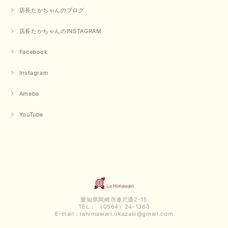
毎回迅速に発送して頂きありがとうございます 手書きのメッセージも楽し
店長たかちゃんのブログ
みになっています 丈感が短いカットソーを探していて、ちょうど見つかり
良かったです またよろしくお願いします
店長たかちゃんのINSTAGRAM
いつもありがとうございます。 暑い日が続く毎日、すぐに活
用していただける商品が、無事 お手元にお届けてきて嬉しい
Facebook
です。 夏物が少なくなってきていますが、お気に召していた
だける商品を見つけていただきありがとうございました。 又
Instagram
のご来店お待ちしております。
Ameba
【QTUME／クチューム】ボンディングフーディーベスト（ブラック）
YouTube
2025/03/13
今回も早々に発送して頂けて良かったです この端境期に使えて重宝しそう
です 手書きのメッセージもありがとうございました また利用させて頂きた
いと思うショップさんです
いつもありがとうございます。 この度も、お気に召していた
だける商品を見つけていただき誠にありがとうございました。
愛知県岡崎市連尺通2-15
仰る通り、三寒四温とまだ冷える時がございますが、合わせる
TEL： （0564）24-1363
アイテムよって長いシーズンお使いいただける事と思います。
E-mail：
lahimawari.okazaki@gmail.com
またご要望などございましたらお気軽にお問い合わせください