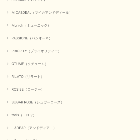
ゃれ、楽しんでくださいませ。 ありがとうございました。
MICA&DEAL（マイカアンドディール）
Munich（ミューニック）
【Dignite collier／ディニテコリエ】ショートスナップ綿ナイロンブラウス（ブラック）
2025/09/23
PASSIONE（パシオーネ）
PRIORITY（プライオリティー）
【Munich／ミューニック】8ozスラブデニムバルーンシャツ（ホワイト）
QTUME（クチューム）
2025/09/23
RILATO（リラート）
ROSIEE（ロージー）
【marmors／マルモア】シアーギャザーカーディガン（ブラック）
2025/09/18
SUGAR ROSE（シュガーローズ）
trois（トロワ）
上品なシアー素材と、さりげないギャザーのデザインがとても素敵です。ブ
ラックなので、カジュアルからきれいめまで、様々なコーディネートに合わ
せやすく、着回し力が高いと感じました。
...&DEAR（アンドディア―）