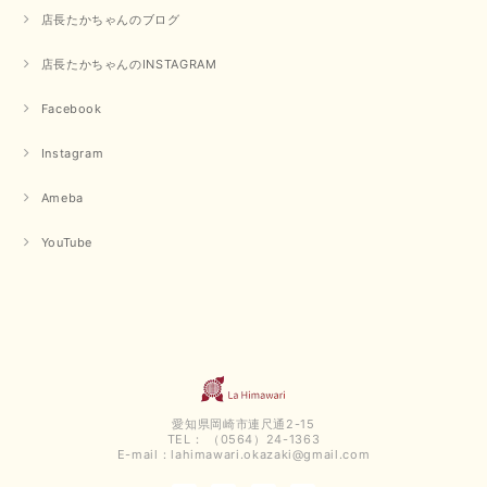
みになっています 丈感が短いカットソーを探していて、ちょうど見つかり
店長たかちゃんのブログ
良かったです またよろしくお願いします
店長たかちゃんのINSTAGRAM
いつもありがとうございます。 暑い日が続く毎日、すぐに活
用していただける商品が、無事 お手元にお届けてきて嬉しい
です。 夏物が少なくなってきていますが、お気に召していた
Facebook
だける商品を見つけていただきありがとうございました。 又
のご来店お待ちしております。
Instagram
Ameba
【QTUME／クチューム】ボンディングフーディーベスト（ブラック）
2025/03/13
YouTube
今回も早々に発送して頂けて良かったです この端境期に使えて重宝しそう
です 手書きのメッセージもありがとうございました また利用させて頂きた
いと思うショップさんです
いつもありがとうございます。 この度も、お気に召していた
だける商品を見つけていただき誠にありがとうございました。
仰る通り、三寒四温とまだ冷える時がございますが、合わせる
愛知県岡崎市連尺通2-15
アイテムよって長いシーズンお使いいただける事と思います。
TEL： （0564）24-1363
またご要望などございましたらお気軽にお問い合わせください
E-mail：
lahimawari.okazaki@gmail.com
ませ。 ありがとうございました。