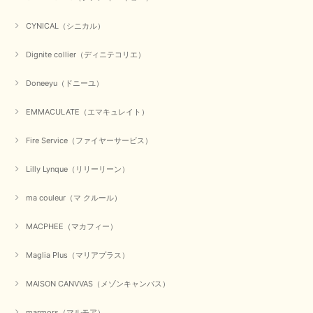
【CYAN TOKYO／シアン トーキョー】ガルゼベロアオーバータックテーパードパンツ（ブラック）
2026/01/04
CYNICAL（シニカル）
Dignite collier（ディニテコリエ）
元旦早々にお買い物したものが翌日発送完了、4日朝 に手元に届きました。
お正月休みだろうとそんなに早くにご対応頂けると期待していなかったので
Doneeyu（ドニーユ）
すが、迅速なご対応に感謝致します。ありがとうございました
EMMACULATE（エマキュレイト）
この度は、当店でのお買い物誠にありがとうございました。
無事に商品がお手元に届いて喜んでいただけた事、私共も大変
嬉しく思います。 ありがとうございました。 又のご来店お待
Fire Service（ファイヤーサービス）
ちしております。
Lilly Lynque（リリーリーン）
ma couleur（マ クルール）
【QTUME／クチューム】シャギーニットVネックベスト（ブルー）
2025/10/25
MACPHEE（マカフィー）
かわいいふわふわのベスト届きました ありがとうございます😊
Maglia Plus（マリアプラス）
この度は数多くあるお店の中から、当店でお買い物していただ
MAISON CANVVAS（メゾンキャンバス）
き誠にありがとうございました。 商品が無事に届き、喜んで
いただけて何よりでございます。 重ね着の楽しい秋冬のおし
marmors（マルモア）