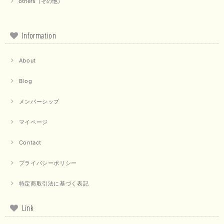
この度は当店でのお買い物誠にありがとうございました。 商
others（その他）
品もお気に召していただけて大変嬉しく思います。 仰る通り
活躍するシーンの多いアイテムなので、たくさん着ていただけ
ると幸いです。 ありがとうございました。 又のご来店お待ち
しております。
Information
About
【trois／トロワ】ポンチフーディーベスト（カーキ）
2025/09/15
Blog
メンバーシップ
マイページ
【QTUME／クチューム】ドルマンスリーブケープデザインブラウス（ライトグレー）
2025/09/10
Contact
プライバシーポリシー
【PASSIONE／パシオーネ】クロップドメッセージロゴTシャツ（チャコール）
特定商取引法に基づく表記
2025/07/31
Link
毎回迅速に発送して頂きありがとうございます 手書きのメッセージも楽し