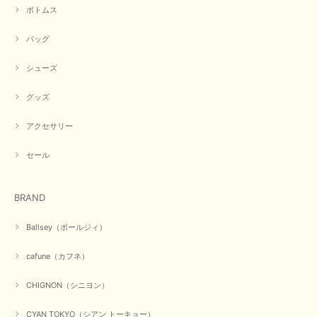
ボトムス
この度は商品のお買い上げ誠にありがとうございました。 人
気のシアントーキョーさん、数多くあるお店の中で当店でお求
バッグ
めいただきありがとうございます。 商品も無事に到着して、
お気に召していただき何よりでございます。 又のご来店お待
ちいたしております。 ありがとうございました。
シューズ
グッズ
【PASSIONE／パシオーネ】ミニフードドルマンジャケット（ネイビー）
アクセサリー
2026/03/05
セール
在庫があるかの確認対応もスムーズにしてくれて発送も早く とても気持ち
良いお買い物が出来ました。 商品も良い物で購入して良かったです。
BRAND
この度は数多くあるお店の中から当店でお声かけをいただき誠
にありがとうございました。 お客様のご要望にお応えできた
Ballsey（ボールジィ）
事、大変嬉しく思います。 良い物をたくさん揃えてたくさん
のお客様に喜んでいただく、それが理想なのですが。 メーカ
cafune（カフネ）
ーで在庫が見つかり良かったです。 春のおしゃれを楽しんで
くださいませ。 ありがとうございました。
CHIGNON（シニヨン）
CYAN TOKYO（シアン トーキョー）