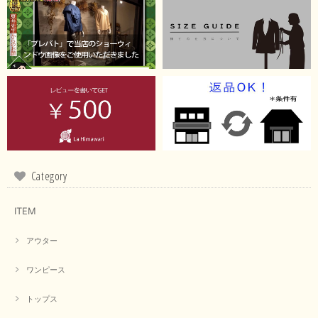
【RILATO／リラート】袖ギャザーシャツ（イエロー）
2026/05/21
イエローと表示ありますが、黄緑っぽい気がします
この度は商品のお買い上げ誠にありがとうございました。 仰
る通り、ブランドでのカラー表記はイエローですが。 実際は
緑がかったイエローになるため、黄緑に近いです。 画像では
実際の色に伝えられるように努力していますが、 見る時の環
境や見る人の判断の違いで誤差がでてしまうと思います。 ご
Category
指摘ありがとうございました。 又のご来店お待ちしておりま
す。
ITEM
アウター
【CYAN TOKYO／シアン トーキョー】フレアチュニックロゴロンT（ホワイト）
2026/04/23
ワンピース
トップス
早い発送で届いたのも予定より早く届きました。丁寧に梱包されていて良か
ったです。CYANさんの洋服も思っていた通りで気に入りました。