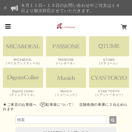
８月１１日～１３日のお問い合わせやご注文は１４
日より順次対応させていただきます。
MICA&DEAL
PASSIONE
QTUME
(マイカアンドディール)
(パシオーネ）
(クチューム）
Dignite Collier
Munich
CYAN TOKYO
(ディニテコリエ）
（ミューニック）
（シアントーキョー）
★ご来店のお客様へ〈Ⓟ駐車場について〉 店舗南側の車庫に２台止めら
れます