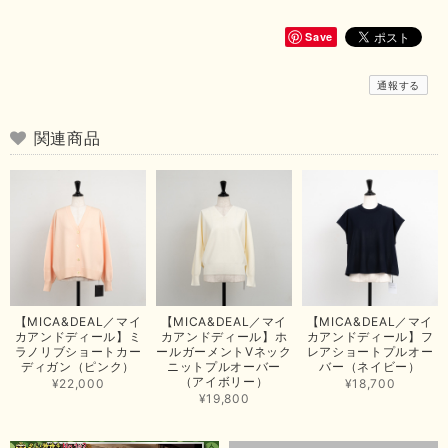
いただきまして、ありがとうございます😊 商品もとても可愛くて、着心地
も良さそうでとても嬉しいです！この夏 大活躍しそうです💕 これからも
よろしくお願いいたします！
Save
この度は商品のお買い上げありがとうございました。 無事に
通報する
お手元に届き、気に入っていただけて安心いたしました！
arichanと同様に、商品の良さを共感していただけて大変嬉し
いです。 きれい見えして、イージーケアで暑くても快適な素
関連商品
材感。 楽しい夏を過ごしてくださいませ。 ありがとうござい
まいした。 またのご縁を楽しみにお待ちしております。
【ma couleur／マクルール】ハイゲージトリコットVガゼットタンク（ブラウン）
2026/06/26
思っていた通りの商品でした。発送も早く、梱包も丁寧。又、お世話になり
【MICA&DEAL／マイ
【MICA&DEAL／マイ
【MICA&DEAL／マイ
たいと思いました。色々とありがとうございました。
カアンドディール】ミ
カアンドディール】ホ
カアンドディール】フ
ラノリブショートカー
ールガーメントVネック
レアショートプルオー
この度は当店でのお買い上げ誠にありがとうございました。
ディガン（ピンク）
ニットプルオーバー
バー（ネイビー）
（アイボリー）
商品もお気に召していただき嬉しい限りでございます。 ブラ
¥22,000
¥18,700
ウンは好みが分かれますが、お買い上げいただくならたくさん
¥19,800
出ている今年がおすすめですね。 ありがとうございました。
またのご来店お待ちしております。