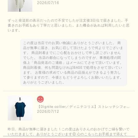
2026/07/16
ずっと発送前の表示だったので不安でしたが注文後3日位で届きました。手
書きのお手紙もあり丁寧だと思いました。また機会があれば利用したいと思
います。
この度は当店でのお買い物誠にありがとうございました。 商
品が無事に届き、お気に召して頂けたようで何よりでございま
す。 商品到着までにご心配をおかけして申し訳ございません
でした。 当店の都合になってしまうのですが、事務処理の関
係上「商品発送のご連絡」はメールにてさせて頂いています。
商品到着後、何も問題なければBASEで処理をさせて頂いてい
ます。 お客様の求めている商品の品揃えができるよう努力し
て参りますので、今後ともどうぞよろしくお願いいたします。
ありがとうございました。
【Dignite collier／ディニテコリエ】ストレッチシフォンブラウス（ブルー）＊再入荷予定
2026/07/12
昨日、商品が無事に届きました！この度はありさんのおかげでご縁を繋いで
いただきまして、ありがとうございます😊 心のこもったお手紙まで添えて