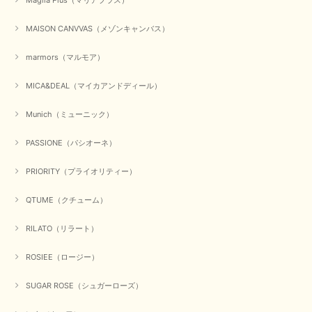
かわいいふわふわのベスト届きました ありがとうございます😊
MAISON CANVVAS（メゾンキャンバス）
この度は数多くあるお店の中から、当店でお買い物していただ
き誠にありがとうございました。 商品が無事に届き、喜んで
marmors（マルモア）
いただけて何よりでございます。 重ね着の楽しい秋冬のおし
ゃれ、楽しんでくださいませ。 ありがとうございました。
MICA&DEAL（マイカアンドディール）
Munich（ミューニック）
【Dignite collier／ディニテコリエ】ショートスナップ綿ナイロンブラウス（ブラック）
2025/09/23
PASSIONE（パシオーネ）
PRIORITY（プライオリティー）
QTUME（クチューム）
【Munich／ミューニック】8ozスラブデニムバルーンシャツ（ホワイト）
2025/09/23
RILATO（リラート）
ROSIEE（ロージー）
【marmors／マルモア】シアーギャザーカーディガン（ブラック）
SUGAR ROSE（シュガーローズ）
2025/09/18