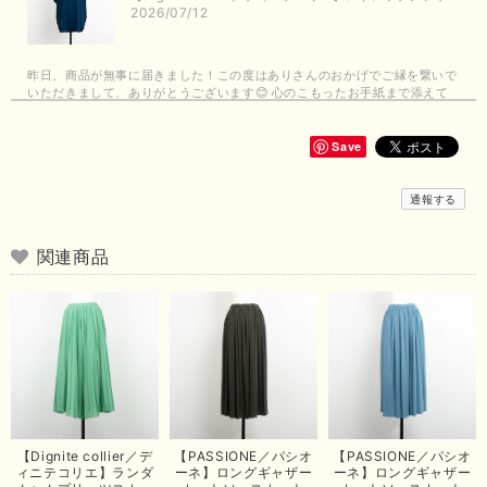
2026/07/12
昨日、商品が無事に届きました！この度はありさんのおかげでご縁を繋いで
いただきまして、ありがとうございます😊 心のこもったお手紙まで添えて
いただきまして、ありがとうございます😊 商品もとても可愛くて、着心地
も良さそうでとても嬉しいです！この夏 大活躍しそうです💕 これからも
よろしくお願いいたします！
Save
この度は商品のお買い上げありがとうございました。 無事に
通報する
お手元に届き、気に入っていただけて安心いたしました！
arichanと同様に、商品の良さを共感していただけて大変嬉し
いです。 きれい見えして、イージーケアで暑くても快適な素
関連商品
材感。 楽しい夏を過ごしてくださいませ。 ありがとうござい
まいした。 またのご縁を楽しみにお待ちしております。
【ma couleur／マクルール】ハイゲージトリコットVガゼットタンク（ブラウン）
2026/06/26
思っていた通りの商品でした。発送も早く、梱包も丁寧。又、お世話になり
【Dignite collier／デ
【PASSIONE／パシオ
【PASSIONE／パシオ
たいと思いました。色々とありがとうございました。
ィニテコリエ】ランダ
ーネ】ロングギャザー
ーネ】ロングギャザー