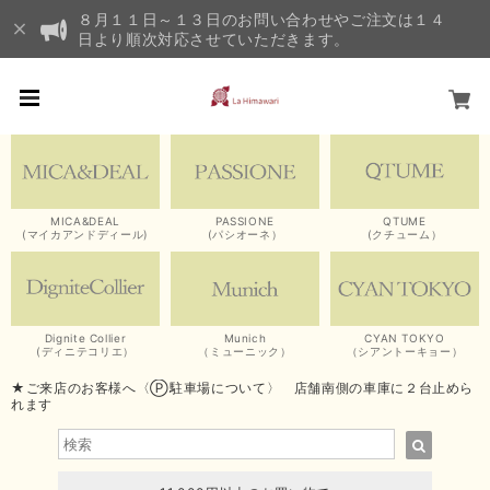
８月１１日～１３日のお問い合わせやご注文は１４
日より順次対応させていただきます。
MICA&DEAL
PASSIONE
QTUME
(マイカアンドディール)
(パシオーネ）
(クチューム）
Dignite Collier
Munich
CYAN TOKYO
(ディニテコリエ）
（ミューニック）
（シアントーキョー）
★ご来店のお客様へ〈Ⓟ駐車場について〉 店舗南側の車庫に２台止めら
れます