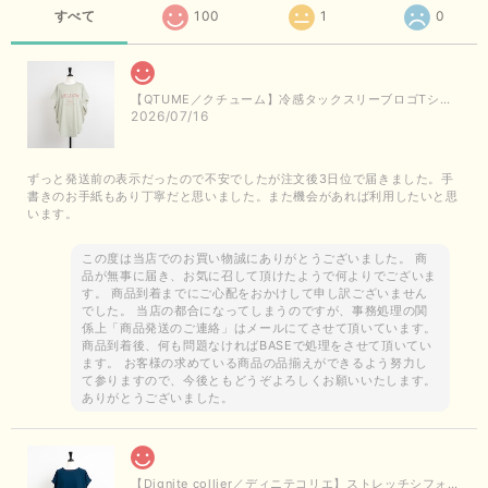
すべて
100
1
0
【QTUME／クチューム】冷感タックスリーブロゴTシャツ（ライトグレー）
2026/07/16
ずっと発送前の表示だったので不安でしたが注文後3日位で届きました。手
書きのお手紙もあり丁寧だと思いました。また機会があれば利用したいと思
います。
この度は当店でのお買い物誠にありがとうございました。 商
品が無事に届き、お気に召して頂けたようで何よりでございま
す。 商品到着までにご心配をおかけして申し訳ございません
でした。 当店の都合になってしまうのですが、事務処理の関
係上「商品発送のご連絡」はメールにてさせて頂いています。
商品到着後、何も問題なければBASEで処理をさせて頂いてい
ます。 お客様の求めている商品の品揃えができるよう努力し
て参りますので、今後ともどうぞよろしくお願いいたします。
ありがとうございました。
【Dignite collier／ディニテコリエ】ストレッチシフォンブラウス（ブルー）＊再入荷予定