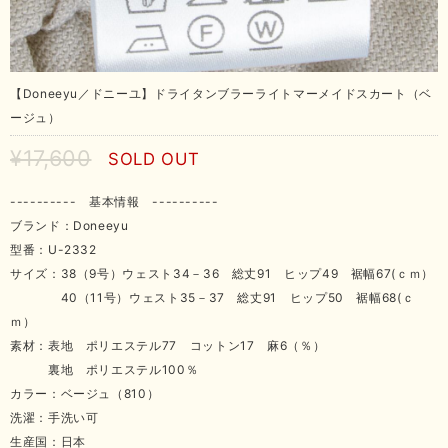
【Doneeyu／ドニーユ】ドライタンブラーライトマーメイドスカート（ベ
ージュ）
¥17,600
SOLD OUT
---------- 基本情報 ----------
ブランド：Doneeyu
型番：U-2332
サイズ：38（9号）ウェスト34－36 総丈91 ヒップ49 裾幅67(ｃｍ）
40（11号）ウェスト35－37 総丈91 ヒップ50 裾幅68(ｃ
ｍ）
素材：表地 ポリエステル77 コットン17 麻6（％）
裏地 ポリエステル100％
カラー：ベージュ（810）
洗濯：手洗い可
生産国：日本