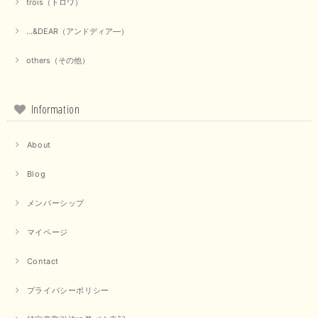
trois（トロワ）
上品なシアー素材と、さりげないギャザーのデザインがとても素敵です。ブ
ラックなので、カジュアルからきれいめまで、様々なコーディネートに合わ
...&DEAR（アンドディア―）
せやすく、着回し力が高いと感じました。
others（その他）
この度は当店でのお買い物誠にありがとうございました。 商
品もお気に召していただけて大変嬉しく思います。 仰る通り
活躍するシーンの多いアイテムなので、たくさん着ていただけ
ると幸いです。 ありがとうございました。 又のご来店お待ち
Information
しております。
About
【trois／トロワ】ポンチフーディーベスト（カーキ）
Blog
2025/09/15
メンバーシップ
マイページ
【QTUME／クチューム】ドルマンスリーブケープデザインブラウス（ライトグレー）
Contact
2025/09/10
プライバシーポリシー