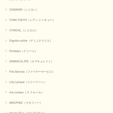
のお客様に喜んでいただく、それが理想なのですが。 メーカ
ーで在庫が見つかり良かったです。 春のおしゃれを楽しんで
くださいませ。 ありがとうございました。
CHIGNON（シニヨン）
CYAN TOKYO（シアン トーキョー）
【CYAN TOKYO／シアン トーキョー】ガルゼベロアオーバータックテーパードパンツ（ブラック）
CYNICAL（シニカル）
2026/01/04
Dignite collier（ディニテコリエ）
元旦早々にお買い物したものが翌日発送完了、4日朝 に手元に届きました。
Doneeyu（ドニーユ）
お正月休みだろうとそんなに早くにご対応頂けると期待していなかったので
すが、迅速なご対応に感謝致します。ありがとうございました
EMMACULATE（エマキュレイト）
この度は、当店でのお買い物誠にありがとうございました。
無事に商品がお手元に届いて喜んでいただけた事、私共も大変
Fire Service（ファイヤーサービス）
嬉しく思います。 ありがとうございました。 又のご来店お待
ちしております。
Lilly Lynque（リリーリーン）
ma couleur（マ クルール）
【QTUME／クチューム】シャギーニットVネックベスト（ブルー）
2025/10/25
MACPHEE（マカフィー）
Maglia Plus（マリアプラス）