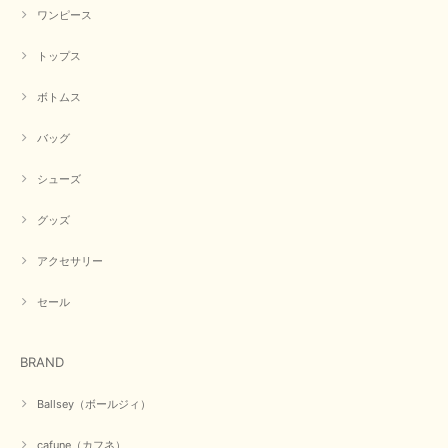
2026/04/23
ワンピース
トップス
早い発送で届いたのも予定より早く届きました。丁寧に梱包されていて良か
ったです。CYANさんの洋服も思っていた通りで気に入りました。
ボトムス
この度は商品のお買い上げ誠にありがとうございました。 人
バッグ
気のシアントーキョーさん、数多くあるお店の中で当店でお求
めいただきありがとうございます。 商品も無事に到着して、
お気に召していただき何よりでございます。 又のご来店お待
シューズ
ちいたしております。 ありがとうございました。
グッズ
アクセサリー
【PASSIONE／パシオーネ】ミニフードドルマンジャケット（ネイビー）
2026/03/05
セール
在庫があるかの確認対応もスムーズにしてくれて発送も早く とても気持ち
BRAND
良いお買い物が出来ました。 商品も良い物で購入して良かったです。
この度は数多くあるお店の中から当店でお声かけをいただき誠
Ballsey（ボールジィ）
にありがとうございました。 お客様のご要望にお応えできた
事、大変嬉しく思います。 良い物をたくさん揃えてたくさん
cafune（カフネ）