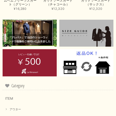
ムヘムプリーツスカー
カットソースカート
カットソースカート
この度は当店でのお買い上げ誠にありがとうございました。
ト（グリーン）
（チャコール）
（サックス）
商品もお気に召していただき嬉しい限りでございます。 ブラ
¥16,280
¥12,320
¥12,320
ウンは好みが分かれますが、お買い上げいただくならたくさん
出ている今年がおすすめですね。 ありがとうございました。
またのご来店お待ちしております。
【RILATO／リラート】袖ギャザーシャツ（イエロー）
2026/05/21
イエローと表示ありますが、黄緑っぽい気がします
この度は商品のお買い上げ誠にありがとうございました。 仰
る通り、ブランドでのカラー表記はイエローですが。 実際は
緑がかったイエローになるため、黄緑に近いです。 画像では
実際の色に伝えられるように努力していますが、 見る時の環
Category
境や見る人の判断の違いで誤差がでてしまうと思います。 ご
指摘ありがとうございました。 又のご来店お待ちしておりま
す。
ITEM
アウター
【CYAN TOKYO／シアン トーキョー】フレアチュニックロゴロンT（ホワイト）