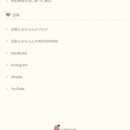
特定商取引法に基づく表記
【PASSIONE／パシオーネ】クロップドメッセージロゴTシャツ（チャコール）
2025/07/31
Link
毎回迅速に発送して頂きありがとうございます 手書きのメッセージも楽し
店長たかちゃんのブログ
みになっています 丈感が短いカットソーを探していて、ちょうど見つかり
良かったです またよろしくお願いします
店長たかちゃんのINSTAGRAM
いつもありがとうございます。 暑い日が続く毎日、すぐに活
用していただける商品が、無事 お手元にお届けてきて嬉しい
Facebook
です。 夏物が少なくなってきていますが、お気に召していた
だける商品を見つけていただきありがとうございました。 又
Instagram
のご来店お待ちしております。
Ameba
【QTUME／クチューム】ボンディングフーディーベスト（ブラック）
YouTube
2025/03/13
今回も早々に発送して頂けて良かったです この端境期に使えて重宝しそう
です 手書きのメッセージもありがとうございました また利用させて頂きた
いと思うショップさんです