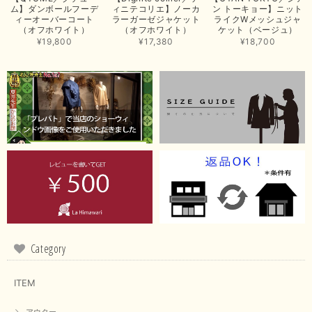
ム】ダンボールフーデ
ィニテコリエ】ノーカ
ン トーキョー】ニット
ィーオーバーコート
ラーガーゼジャケット
ライクWメッシュジャ
この度は当店でのお買い上げ誠にありがとうございました。
（オフホワイト）
（オフホワイト）
ケット（ベージュ）
商品もお気に召していただき嬉しい限りでございます。 ブラ
¥19,800
¥17,380
¥18,700
ウンは好みが分かれますが、お買い上げいただくならたくさん
出ている今年がおすすめですね。 ありがとうございました。
またのご来店お待ちしております。
【RILATO／リラート】袖ギャザーシャツ（イエロー）
2026/05/21
イエローと表示ありますが、黄緑っぽい気がします
この度は商品のお買い上げ誠にありがとうございました。 仰
る通り、ブランドでのカラー表記はイエローですが。 実際は
緑がかったイエローになるため、黄緑に近いです。 画像では
実際の色に伝えられるように努力していますが、 見る時の環
Category
境や見る人の判断の違いで誤差がでてしまうと思います。 ご
指摘ありがとうございました。 又のご来店お待ちしておりま
す。
ITEM
アウター