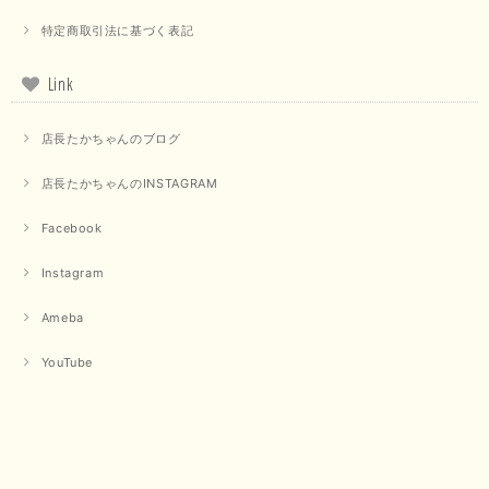
特定商取引法に基づく表記
【PASSIONE／パシオーネ】クロップドメッセージロゴTシャツ（チャコール）
2025/07/31
Link
毎回迅速に発送して頂きありがとうございます 手書きのメッセージも楽し
店長たかちゃんのブログ
みになっています 丈感が短いカットソーを探していて、ちょうど見つかり
良かったです またよろしくお願いします
店長たかちゃんのINSTAGRAM
いつもありがとうございます。 暑い日が続く毎日、すぐに活
用していただける商品が、無事 お手元にお届けてきて嬉しい
Facebook
です。 夏物が少なくなってきていますが、お気に召していた
だける商品を見つけていただきありがとうございました。 又
Instagram
のご来店お待ちしております。
Ameba
【QTUME／クチューム】ボンディングフーディーベスト（ブラック）
YouTube
2025/03/13
今回も早々に発送して頂けて良かったです この端境期に使えて重宝しそう
です 手書きのメッセージもありがとうございました また利用させて頂きた
いと思うショップさんです