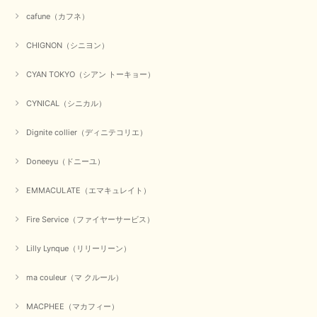
事、大変嬉しく思います。 良い物をたくさん揃えてたくさん
cafune（カフネ）
のお客様に喜んでいただく、それが理想なのですが。 メーカ
ーで在庫が見つかり良かったです。 春のおしゃれを楽しんで
くださいませ。 ありがとうございました。
CHIGNON（シニヨン）
CYAN TOKYO（シアン トーキョー）
【CYAN TOKYO／シアン トーキョー】ガルゼベロアオーバータックテーパードパンツ（ブラック）
CYNICAL（シニカル）
2026/01/04
Dignite collier（ディニテコリエ）
元旦早々にお買い物したものが翌日発送完了、4日朝 に手元に届きました。
Doneeyu（ドニーユ）
お正月休みだろうとそんなに早くにご対応頂けると期待していなかったので
すが、迅速なご対応に感謝致します。ありがとうございました
EMMACULATE（エマキュレイト）
この度は、当店でのお買い物誠にありがとうございました。
無事に商品がお手元に届いて喜んでいただけた事、私共も大変
Fire Service（ファイヤーサービス）
嬉しく思います。 ありがとうございました。 又のご来店お待
ちしております。
Lilly Lynque（リリーリーン）
ma couleur（マ クルール）
【QTUME／クチューム】シャギーニットVネックベスト（ブルー）
2025/10/25
MACPHEE（マカフィー）