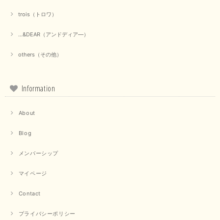
trois（トロワ）
上品なシアー素材と、さりげないギャザーのデザインがとても素敵です。ブ
ラックなので、カジュアルからきれいめまで、様々なコーディネートに合わ
...&DEAR（アンドディア―）
せやすく、着回し力が高いと感じました。
others（その他）
この度は当店でのお買い物誠にありがとうございました。 商
品もお気に召していただけて大変嬉しく思います。 仰る通り
活躍するシーンの多いアイテムなので、たくさん着ていただけ
ると幸いです。 ありがとうございました。 又のご来店お待ち
Information
しております。
About
【trois／トロワ】ポンチフーディーベスト（カーキ）
Blog
2025/09/15
メンバーシップ
マイページ
【QTUME／クチューム】ドルマンスリーブケープデザインブラウス（ライトグレー）
Contact
2025/09/10
プライバシーポリシー