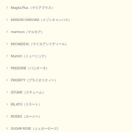
Maglia Plus（マリアプラス）
かわいいふわふわのベスト届きました ありがとうございます😊
MAISON CANVVAS（メゾンキャンバス）
この度は数多くあるお店の中から、当店でお買い物していただ
き誠にありがとうございました。 商品が無事に届き、喜んで
marmors（マルモア）
いただけて何よりでございます。 重ね着の楽しい秋冬のおし
ゃれ、楽しんでくださいませ。 ありがとうございました。
MICA&DEAL（マイカアンドディール）
Munich（ミューニック）
【Dignite collier／ディニテコリエ】ショートスナップ綿ナイロンブラウス（ブラック）
2025/09/23
PASSIONE（パシオーネ）
PRIORITY（プライオリティー）
QTUME（クチューム）
【Munich／ミューニック】8ozスラブデニムバルーンシャツ（ホワイト）
2025/09/23
RILATO（リラート）
ROSIEE（ロージー）
【marmors／マルモア】シアーギャザーカーディガン（ブラック）
SUGAR ROSE（シュガーローズ）
2025/09/18