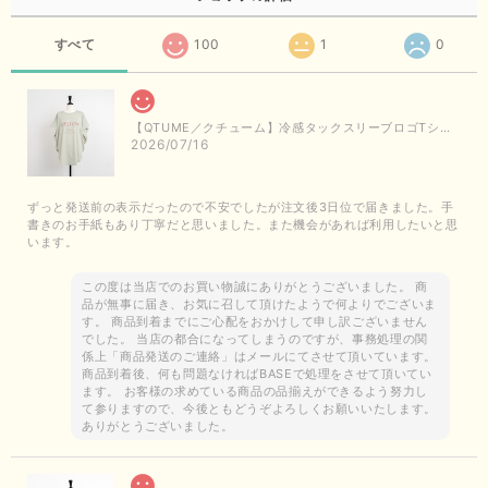
すべて
100
1
0
【QTUME／クチューム】冷感タックスリーブロゴTシャツ（ライトグレー）
2026/07/16
ずっと発送前の表示だったので不安でしたが注文後3日位で届きました。手
書きのお手紙もあり丁寧だと思いました。また機会があれば利用したいと思
います。
この度は当店でのお買い物誠にありがとうございました。 商
品が無事に届き、お気に召して頂けたようで何よりでございま
す。 商品到着までにご心配をおかけして申し訳ございません
でした。 当店の都合になってしまうのですが、事務処理の関
係上「商品発送のご連絡」はメールにてさせて頂いています。
商品到着後、何も問題なければBASEで処理をさせて頂いてい
ます。 お客様の求めている商品の品揃えができるよう努力し
て参りますので、今後ともどうぞよろしくお願いいたします。
ありがとうございました。