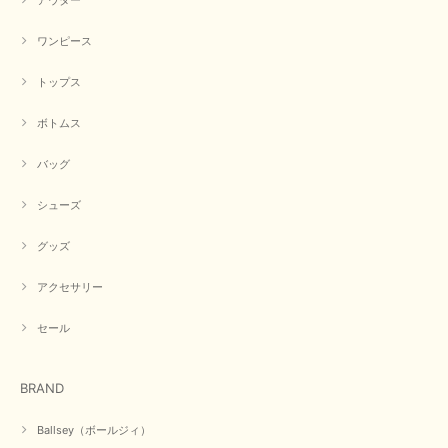
【CYAN TOKYO／シアン トーキョー】フレアチュニックロゴロンT（ホワイト）
2026/04/23
ワンピース
トップス
早い発送で届いたのも予定より早く届きました。丁寧に梱包されていて良か
ったです。CYANさんの洋服も思っていた通りで気に入りました。
ボトムス
この度は商品のお買い上げ誠にありがとうございました。 人
バッグ
気のシアントーキョーさん、数多くあるお店の中で当店でお求
めいただきありがとうございます。 商品も無事に到着して、
お気に召していただき何よりでございます。 又のご来店お待
シューズ
ちいたしております。 ありがとうございました。
グッズ
アクセサリー
【PASSIONE／パシオーネ】ミニフードドルマンジャケット（ネイビー）
2026/03/05
セール
在庫があるかの確認対応もスムーズにしてくれて発送も早く とても気持ち
BRAND
良いお買い物が出来ました。 商品も良い物で購入して良かったです。
この度は数多くあるお店の中から当店でお声かけをいただき誠
Ballsey（ボールジィ）
にありがとうございました。 お客様のご要望にお応えできた