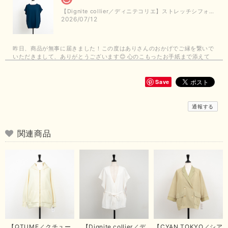
【Dignite collier／ディニテコリエ】ストレッチシフォンブラウス（ブルー）＊再入荷予定
2026/07/12
昨日、商品が無事に届きました！この度はありさんのおかげでご縁を繋いで
いただきまして、ありがとうございます😊 心のこもったお手紙まで添えて
いただきまして、ありがとうございます😊 商品もとても可愛くて、着心地
も良さそうでとても嬉しいです！この夏 大活躍しそうです💕 これからも
よろしくお願いいたします！
Save
この度は商品のお買い上げありがとうございました。 無事に
通報する
お手元に届き、気に入っていただけて安心いたしました！
arichanと同様に、商品の良さを共感していただけて大変嬉し
いです。 きれい見えして、イージーケアで暑くても快適な素
関連商品
材感。 楽しい夏を過ごしてくださいませ。 ありがとうござい
まいした。 またのご縁を楽しみにお待ちしております。
【ma couleur／マクルール】ハイゲージトリコットVガゼットタンク（ブラウン）
2026/06/26
思っていた通りの商品でした。発送も早く、梱包も丁寧。又、お世話になり
【QTUME／クチュー
【Dignite collier／デ
【CYAN TOKYO／シア
たいと思いました。色々とありがとうございました。