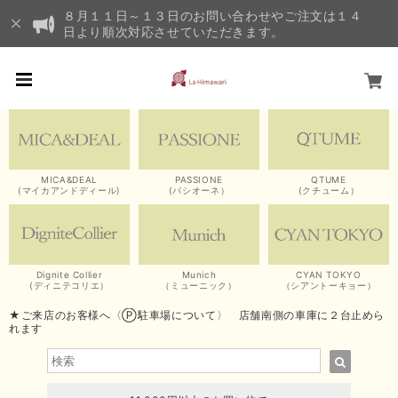
８月１１日～１３日のお問い合わせやご注文は１４
日より順次対応させていただきます。
MICA&DEAL
PASSIONE
QTUME
(マイカアンドディール)
(パシオーネ）
(クチューム）
Dignite Collier
Munich
CYAN TOKYO
(ディニテコリエ）
（ミューニック）
（シアントーキョー）
★ご来店のお客様へ〈Ⓟ駐車場について〉 店舗南側の車庫に２台止めら
れます