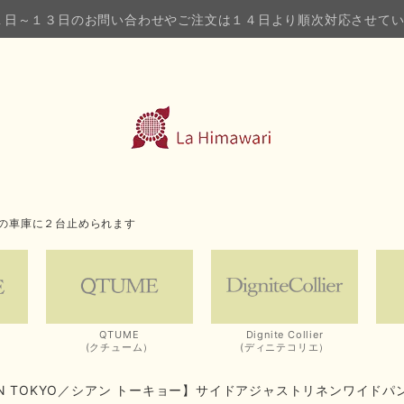
１日～１３日のお問い合わせやご注文は１４日より順次対応させて
の車庫に２台止められます
QTUME
Dignite Collier
(クチューム）
(ディニテコリエ）
AN TOKYO／シアン トーキョー】サイドアジャストリネンワイド