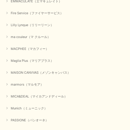
EMMACULATE（エマキュレイト）
この度は、当店でのお買い物誠にありがとうございました。
無事に商品がお手元に届いて喜んでいただけた事、私共も大変
Fire Service（ファイヤーサービス）
嬉しく思います。 ありがとうございました。 又のご来店お待
ちしております。
Lilly Lynque（リリーリーン）
ma couleur（マ クルール）
【QTUME／クチューム】シャギーニットVネックベスト（ブルー）
2025/10/25
MACPHEE（マカフィー）
Maglia Plus（マリアプラス）
かわいいふわふわのベスト届きました ありがとうございます😊
MAISON CANVVAS（メゾンキャンバス）
この度は数多くあるお店の中から、当店でお買い物していただ
き誠にありがとうございました。 商品が無事に届き、喜んで
marmors（マルモア）
いただけて何よりでございます。 重ね着の楽しい秋冬のおし
ゃれ、楽しんでくださいませ。 ありがとうございました。
MICA&DEAL（マイカアンドディール）
Munich（ミューニック）
【Dignite collier／ディニテコリエ】ショートスナップ綿ナイロンブラウス（ブラック）
2025/09/23
PASSIONE（パシオーネ）