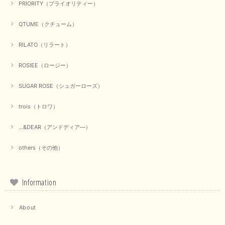
PRIORITY（プライオリティー）
QTUME（クチューム）
【Munich／ミューニック】8ozスラブデニムバルーンシャツ（ホワイト）
2025/09/23
RILATO（リラート）
ROSIEE（ロージー）
【marmors／マルモア】シアーギャザーカーディガン（ブラック）
SUGAR ROSE（シュガーローズ）
2025/09/18
trois（トロワ）
上品なシアー素材と、さりげないギャザーのデザインがとても素敵です。ブ
ラックなので、カジュアルからきれいめまで、様々なコーディネートに合わ
...&DEAR（アンドディア―）
せやすく、着回し力が高いと感じました。
others（その他）
この度は当店でのお買い物誠にありがとうございました。 商
品もお気に召していただけて大変嬉しく思います。 仰る通り
活躍するシーンの多いアイテムなので、たくさん着ていただけ
ると幸いです。 ありがとうございました。 又のご来店お待ち
Information
しております。
About