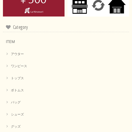
この度は商品のお買い上げ誠にありがとうございました。 仰
る通り、ブランドでのカラー表記はイエローですが。 実際は
緑がかったイエローになるため、黄緑に近いです。 画像では
実際の色に伝えられるように努力していますが、 見る時の環
Category
境や見る人の判断の違いで誤差がでてしまうと思います。 ご
指摘ありがとうございました。 又のご来店お待ちしておりま
す。
ITEM
アウター
【CYAN TOKYO／シアン トーキョー】フレアチュニックロゴロンT（ホワイト）
2026/04/23
ワンピース
トップス
早い発送で届いたのも予定より早く届きました。丁寧に梱包されていて良か
ったです。CYANさんの洋服も思っていた通りで気に入りました。
ボトムス
この度は商品のお買い上げ誠にありがとうございました。 人
バッグ
気のシアントーキョーさん、数多くあるお店の中で当店でお求
めいただきありがとうございます。 商品も無事に到着して、
お気に召していただき何よりでございます。 又のご来店お待
シューズ
ちいたしております。 ありがとうございました。
グッズ