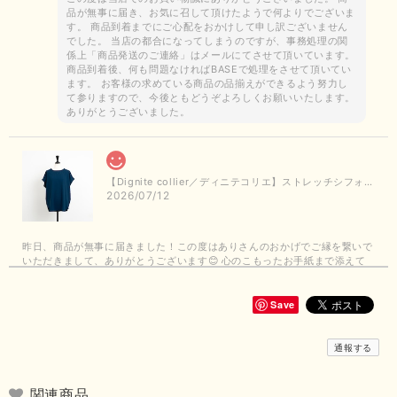
品が無事に届き、お気に召して頂けたようで何よりでございま
す。 商品到着までにご心配をおかけして申し訳ございません
でした。 当店の都合になってしまうのですが、事務処理の関
係上「商品発送のご連絡」はメールにてさせて頂いています。
商品到着後、何も問題なければBASEで処理をさせて頂いてい
ます。 お客様の求めている商品の品揃えができるよう努力し
て参りますので、今後ともどうぞよろしくお願いいたします。
ありがとうございました。
【Dignite collier／ディニテコリエ】ストレッチシフォンブラウス（ブルー）＊再入荷予定
2026/07/12
昨日、商品が無事に届きました！この度はありさんのおかげでご縁を繋いで
いただきまして、ありがとうございます😊 心のこもったお手紙まで添えて
いただきまして、ありがとうございます😊 商品もとても可愛くて、着心地
も良さそうでとても嬉しいです！この夏 大活躍しそうです💕 これからも
よろしくお願いいたします！
Save
この度は商品のお買い上げありがとうございました。 無事に
通報する
お手元に届き、気に入っていただけて安心いたしました！
arichanと同様に、商品の良さを共感していただけて大変嬉し
いです。 きれい見えして、イージーケアで暑くても快適な素
関連商品
材感。 楽しい夏を過ごしてくださいませ。 ありがとうござい