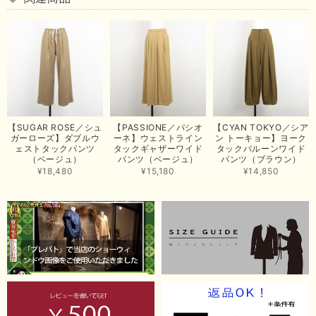
まいした。 またのご縁を楽しみにお待ちしております。
【ma couleur／マクルール】ハイゲージトリコットVガゼットタンク（ブラウン）
2026/06/26
思っていた通りの商品でした。発送も早く、梱包も丁寧。又、お世話になり
【SUGAR ROSE／シュ
【PASSIONE／パシオ
【CYAN TOKYO／シア
たいと思いました。色々とありがとうございました。
ガーローズ】ダブルウ
ーネ】ウェストライン
ン トーキョー】ヨーク
ェストタックパンツ
タックギャザーワイド
タックバルーンワイド
この度は当店でのお買い上げ誠にありがとうございました。
（ベージュ）
パンツ（ベージュ）
パンツ（ブラウン）
商品もお気に召していただき嬉しい限りでございます。 ブラ
¥18,480
¥15,180
¥14,850
ウンは好みが分かれますが、お買い上げいただくならたくさん
出ている今年がおすすめですね。 ありがとうございました。
またのご来店お待ちしております。
【RILATO／リラート】袖ギャザーシャツ（イエロー）
2026/05/21
イエローと表示ありますが、黄緑っぽい気がします