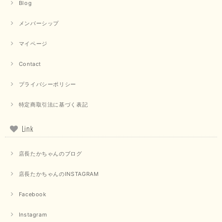
【trois／トロワ】ポンチフーディーベスト（カーキ）
Blog
2025/09/15
メンバーシップ
マイページ
【QTUME／クチューム】ドルマンスリーブケープデザインブラウス（ライトグレー）
Contact
2025/09/10
プライバシーポリシー
特定商取引法に基づく表記
【PASSIONE／パシオーネ】クロップドメッセージロゴTシャツ（チャコール）
2025/07/31
Link
毎回迅速に発送して頂きありがとうございます 手書きのメッセージも楽し
店長たかちゃんのブログ
みになっています 丈感が短いカットソーを探していて、ちょうど見つかり
良かったです またよろしくお願いします
店長たかちゃんのINSTAGRAM
いつもありがとうございます。 暑い日が続く毎日、すぐに活
用していただける商品が、無事 お手元にお届けてきて嬉しい
Facebook
です。 夏物が少なくなってきていますが、お気に召していた
だける商品を見つけていただきありがとうございました。 又
Instagram
のご来店お待ちしております。