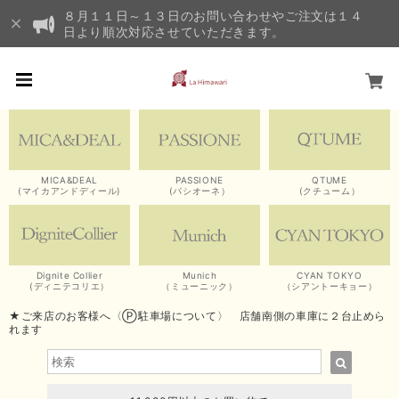
８月１１日～１３日のお問い合わせやご注文は１４
日より順次対応させていただきます。
MICA&DEAL
PASSIONE
QTUME
(マイカアンドディール)
(パシオーネ）
(クチューム）
Dignite Collier
Munich
CYAN TOKYO
(ディニテコリエ）
（ミューニック）
（シアントーキョー）
★ご来店のお客様へ〈Ⓟ駐車場について〉 店舗南側の車庫に２台止めら
れます