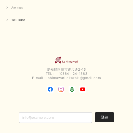
Ameba
【QTUME／クチューム】ボンディングフーディーベスト（ブラック）
YouTube
2025/03/13
今回も早々に発送して頂けて良かったです この端境期に使えて重宝しそう
です 手書きのメッセージもありがとうございました また利用させて頂きた
いと思うショップさんです
いつもありがとうございます。 この度も、お気に召していた
だける商品を見つけていただき誠にありがとうございました。
愛知県岡崎市連尺通2-15
仰る通り、三寒四温とまだ冷える時がございますが、合わせる
TEL： （0564）24-1363
アイテムよって長いシーズンお使いいただける事と思います。
E-mail：
lahimawari.okazaki@gmail.com
またご要望などございましたらお気軽にお問い合わせください
ませ。 ありがとうございました。
【PASSIONE／パシオーネ】スリットネックバックロングカーディガン（ブルー）＊ご注文商品
2025/02/28
登録
無事受け取りました お写真の通り、とっても綺麗な色で気に入りました こ