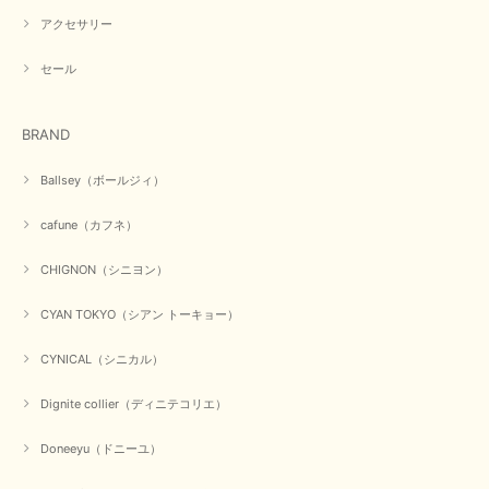
アクセサリー
【PASSIONE／パシオーネ】ミニフードドルマンジャケット（ネイビー）
2026/03/05
セール
在庫があるかの確認対応もスムーズにしてくれて発送も早く とても気持ち
BRAND
良いお買い物が出来ました。 商品も良い物で購入して良かったです。
この度は数多くあるお店の中から当店でお声かけをいただき誠
Ballsey（ボールジィ）
にありがとうございました。 お客様のご要望にお応えできた
事、大変嬉しく思います。 良い物をたくさん揃えてたくさん
cafune（カフネ）
のお客様に喜んでいただく、それが理想なのですが。 メーカ
ーで在庫が見つかり良かったです。 春のおしゃれを楽しんで
くださいませ。 ありがとうございました。
CHIGNON（シニヨン）
CYAN TOKYO（シアン トーキョー）
【CYAN TOKYO／シアン トーキョー】ガルゼベロアオーバータックテーパードパンツ（ブラック）
CYNICAL（シニカル）
2026/01/04
Dignite collier（ディニテコリエ）
元旦早々にお買い物したものが翌日発送完了、4日朝 に手元に届きました。
Doneeyu（ドニーユ）
お正月休みだろうとそんなに早くにご対応頂けると期待していなかったので
すが、迅速なご対応に感謝致します。ありがとうございました