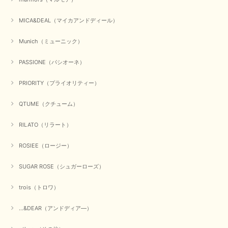
いただけて何よりでございます。 重ね着の楽しい秋冬のおし
ゃれ、楽しんでくださいませ。 ありがとうございました。
MICA&DEAL（マイカアンドディール）
Munich（ミューニック）
【Dignite collier／ディニテコリエ】ショートスナップ綿ナイロンブラウス（ブラック）
2025/09/23
PASSIONE（パシオーネ）
PRIORITY（プライオリティー）
QTUME（クチューム）
【Munich／ミューニック】8ozスラブデニムバルーンシャツ（ホワイト）
2025/09/23
RILATO（リラート）
ROSIEE（ロージー）
【marmors／マルモア】シアーギャザーカーディガン（ブラック）
SUGAR ROSE（シュガーローズ）
2025/09/18
trois（トロワ）
上品なシアー素材と、さりげないギャザーのデザインがとても素敵です。ブ
ラックなので、カジュアルからきれいめまで、様々なコーディネートに合わ
...&DEAR（アンドディア―）
せやすく、着回し力が高いと感じました。