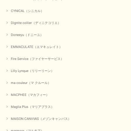
【CYAN TOKYO／シアン トーキョー】ガルゼベロアオーバータックテーパードパンツ（ブラック）
CYNICAL（シニカル）
2026/01/04
Dignite collier（ディニテコリエ）
元旦早々にお買い物したものが翌日発送完了、4日朝 に手元に届きました。
Doneeyu（ドニーユ）
お正月休みだろうとそんなに早くにご対応頂けると期待していなかったので
すが、迅速なご対応に感謝致します。ありがとうございました
EMMACULATE（エマキュレイト）
この度は、当店でのお買い物誠にありがとうございました。
無事に商品がお手元に届いて喜んでいただけた事、私共も大変
Fire Service（ファイヤーサービス）
嬉しく思います。 ありがとうございました。 又のご来店お待
ちしております。
Lilly Lynque（リリーリーン）
ma couleur（マ クルール）
【QTUME／クチューム】シャギーニットVネックベスト（ブルー）
2025/10/25
MACPHEE（マカフィー）
Maglia Plus（マリアプラス）
かわいいふわふわのベスト届きました ありがとうございます😊
MAISON CANVVAS（メゾンキャンバス）
この度は数多くあるお店の中から、当店でお買い物していただ
き誠にありがとうございました。 商品が無事に届き、喜んで
marmors（マルモア）