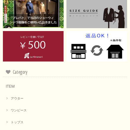
【RILATO／リラート】袖ギャザーシャツ（イエロー）
2026/05/21
イエローと表示ありますが、黄緑っぽい気がします
この度は商品のお買い上げ誠にありがとうございました。 仰
る通り、ブランドでのカラー表記はイエローですが。 実際は
緑がかったイエローになるため、黄緑に近いです。 画像では
実際の色に伝えられるように努力していますが、 見る時の環
Category
境や見る人の判断の違いで誤差がでてしまうと思います。 ご
指摘ありがとうございました。 又のご来店お待ちしておりま
す。
ITEM
アウター
【CYAN TOKYO／シアン トーキョー】フレアチュニックロゴロンT（ホワイト）
2026/04/23
ワンピース
トップス
早い発送で届いたのも予定より早く届きました。丁寧に梱包されていて良か