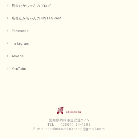
毎回迅速に発送して頂きありがとうございます 手書きのメッセージも楽し
店長たかちゃんのブログ
みになっています 丈感が短いカットソーを探していて、ちょうど見つかり
良かったです またよろしくお願いします
店長たかちゃんのINSTAGRAM
いつもありがとうございます。 暑い日が続く毎日、すぐに活
用していただける商品が、無事 お手元にお届けてきて嬉しい
Facebook
です。 夏物が少なくなってきていますが、お気に召していた
だける商品を見つけていただきありがとうございました。 又
Instagram
のご来店お待ちしております。
Ameba
【QTUME／クチューム】ボンディングフーディーベスト（ブラック）
YouTube
2025/03/13
今回も早々に発送して頂けて良かったです この端境期に使えて重宝しそう
です 手書きのメッセージもありがとうございました また利用させて頂きた
いと思うショップさんです
いつもありがとうございます。 この度も、お気に召していた
だける商品を見つけていただき誠にありがとうございました。
愛知県岡崎市連尺通2-15
仰る通り、三寒四温とまだ冷える時がございますが、合わせる
TEL： （0564）24-1363
アイテムよって長いシーズンお使いいただける事と思います。
E-mail：
lahimawari.okazaki@gmail.com
またご要望などございましたらお気軽にお問い合わせください
ませ。 ありがとうございました。