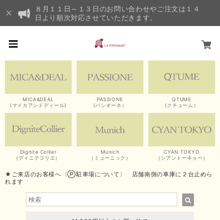
８月１１日～１３日のお問い合わせやご注文は１４
日より順次対応させていただきます。
MICA&DEAL
PASSIONE
QTUME
(マイカアンドディール)
(パシオーネ）
(クチューム）
Dignite Collier
Munich
CYAN TOKYO
(ディニテコリエ）
（ミューニック）
（シアントーキョー）
★ご来店のお客様へ〈Ⓟ駐車場について〉 店舗南側の車庫に２台止めら
れます