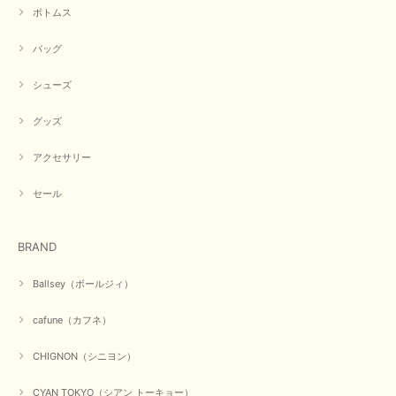
ったです。CYANさんの洋服も思っていた通りで気に入りました。
ボトムス
この度は商品のお買い上げ誠にありがとうございました。 人
バッグ
気のシアントーキョーさん、数多くあるお店の中で当店でお求
めいただきありがとうございます。 商品も無事に到着して、
お気に召していただき何よりでございます。 又のご来店お待
シューズ
ちいたしております。 ありがとうございました。
グッズ
アクセサリー
【PASSIONE／パシオーネ】ミニフードドルマンジャケット（ネイビー）
2026/03/05
セール
在庫があるかの確認対応もスムーズにしてくれて発送も早く とても気持ち
BRAND
良いお買い物が出来ました。 商品も良い物で購入して良かったです。
この度は数多くあるお店の中から当店でお声かけをいただき誠
Ballsey（ボールジィ）
にありがとうございました。 お客様のご要望にお応えできた
事、大変嬉しく思います。 良い物をたくさん揃えてたくさん
cafune（カフネ）
のお客様に喜んでいただく、それが理想なのですが。 メーカ
ーで在庫が見つかり良かったです。 春のおしゃれを楽しんで
くださいませ。 ありがとうございました。
CHIGNON（シニヨン）
CYAN TOKYO（シアン トーキョー）