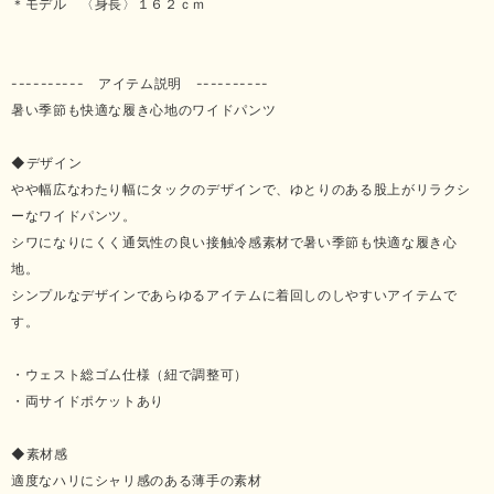
＊モデル 〈身長〉１６２ｃｍ
---------- アイテム説明 ----------
暑い季節も快適な履き心地のワイドパンツ
◆デザイン
やや幅広なわたり幅にタックのデザインで、ゆとりのある股上がリラクシ
ーなワイドパンツ。
シワになりにくく通気性の良い接触冷感素材で暑い季節も快適な履き心
地。
シンプルなデザインであらゆるアイテムに着回しのしやすいアイテムで
す。
・ウェスト総ゴム仕様（紐で調整可）
・両サイドポケットあり
◆素材感
適度なハリにシャリ感のある薄手の素材