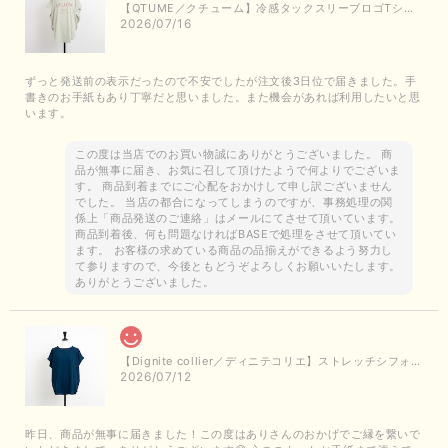
【QTUME／クチューム】冷感タックスリーブロゴTシャツ（ライトグレー）
2026/07/16
ずっと発送前の表示だったので不安でしたが注文後3日位で届きました。手
書きのお手紙もあり丁寧だと思いました。また機会があれば利用したいと思
います。
この度は当店でのお買い物誠にありがとうございました。 商
品が無事に届き、お気に召して頂けたようで何よりでございま
す。 商品到着までにご心配をおかけして申し訳ございません
でした。 当店の都合になってしまうのですが、事務処理の関
係上「商品発送のご連絡」はメールにてさせて頂いています。
商品到着後、何も問題なければBASEで処理をさせて頂いてい
ます。 お客様の求めている商品の品揃えができるよう努力し
て参りますので、今後ともどうぞよろしくお願いいたします。
ありがとうございました。
【Dignite collier／ディニテコリエ】ストレッチシフォンブラウス（ブルー）＊再入荷予定
2026/07/12
昨日、商品が無事に届きました！この度はありさんのおかげでご縁を繋いで