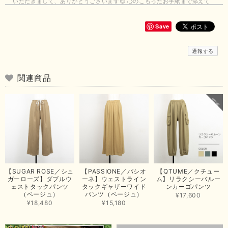
いただきまして、ありがとうございます😊 心のこもったお手紙まで添えて
いただきまして、ありがとうございます😊 商品もとても可愛くて、着心地
も良さそうでとても嬉しいです！この夏 大活躍しそうです💕 これからも
よろしくお願いいたします！
Save
この度は商品のお買い上げありがとうございました。 無事に
通報する
お手元に届き、気に入っていただけて安心いたしました！
arichanと同様に、商品の良さを共感していただけて大変嬉し
いです。 きれい見えして、イージーケアで暑くても快適な素
関連商品
材感。 楽しい夏を過ごしてくださいませ。 ありがとうござい
まいした。 またのご縁を楽しみにお待ちしております。
【ma couleur／マクルール】ハイゲージトリコットVガゼットタンク（ブラウン）
2026/06/26
思っていた通りの商品でした。発送も早く、梱包も丁寧。又、お世話になり
【SUGAR ROSE／シュ
【PASSIONE／パシオ
【QTUME／クチュー
たいと思いました。色々とありがとうございました。
ガーローズ】ダブルウ
ーネ】ウェストライン
ム】リラクシーバルー
ェストタックパンツ
タックギャザーワイド
ンカーゴパンツ
この度は当店でのお買い上げ誠にありがとうございました。
（ベージュ）
パンツ（ベージュ）
¥17,600
商品もお気に召していただき嬉しい限りでございます。 ブラ
¥18,480
¥15,180
ウンは好みが分かれますが、お買い上げいただくならたくさん
出ている今年がおすすめですね。 ありがとうございました。
またのご来店お待ちしております。