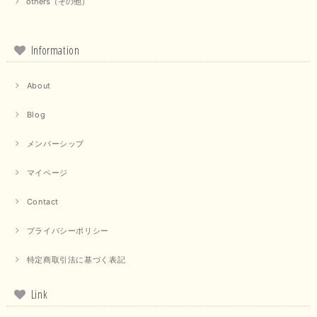
others（その他）
この度は当店でのお買い物誠にありがとうございました。 商
品もお気に召していただけて大変嬉しく思います。 仰る通り
活躍するシーンの多いアイテムなので、たくさん着ていただけ
ると幸いです。 ありがとうございました。 又のご来店お待ち
Information
しております。
About
【trois／トロワ】ポンチフーディーベスト（カーキ）
Blog
2025/09/15
メンバーシップ
マイページ
【QTUME／クチューム】ドルマンスリーブケープデザインブラウス（ライトグレー）
Contact
2025/09/10
プライバシーポリシー
特定商取引法に基づく表記
【PASSIONE／パシオーネ】クロップドメッセージロゴTシャツ（チャコール）
2025/07/31
Link