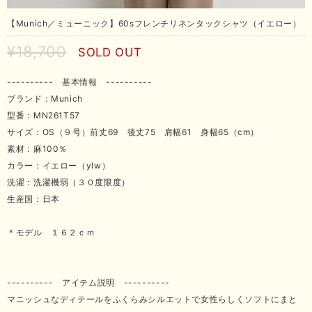
【Munich／ミューニック】60sフレンチリネンタックシャツ（イエロー）
¥18,700
SOLD OUT
---------- 基本情報 ----------
ブランド：Munich
型番：MN261T57
サイズ：OS（９号）前丈69 後丈75 肩幅61 身幅65（cm）
素材：麻100％
カラー：イエロー（ylw）
洗濯：洗濯機弱（３０度限度）
生産国：日本
＊モデル １６２ｃｍ
---------- アイテム説明 ----------
マニッシュなディテールをふくらみシルエットで女性らしくソフトにまと