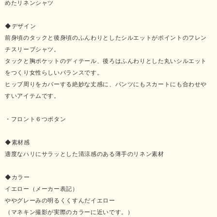
めたリネンシャツ
◆デザイン
前身頃のタックと後身頃のふんわりとしたシルエットがポイントのフレン
チスリーブシャツ。
タックと胸ポケットのディテール、後ろはふんわりとした丸いシルエット
をつくり女性らしいバランスです。
ヒップ周りをカバーする絶妙な丈感に、パンツにもスカートにも合わせや
すいアイテムです。
・フロント６つボタン
◆素材感
適度なハリにサラッとした清涼感のある薄手のリネン素材
◆カラー
イエロー（メーカー表記）
ややグレーみの明るくくすんだイエロー
（マネキン撮影が実際のカラーに近いです。）