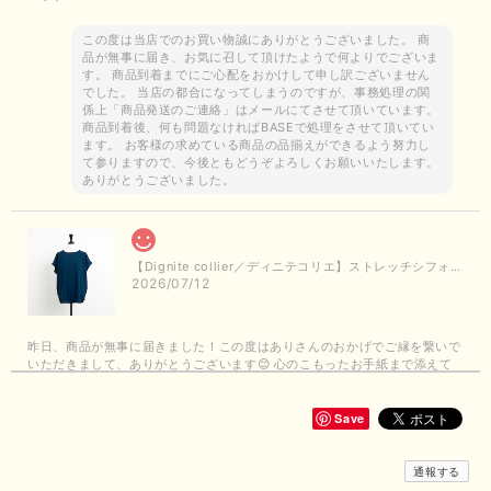
この度は当店でのお買い物誠にありがとうございました。 商
品が無事に届き、お気に召して頂けたようで何よりでございま
す。 商品到着までにご心配をおかけして申し訳ございません
でした。 当店の都合になってしまうのですが、事務処理の関
係上「商品発送のご連絡」はメールにてさせて頂いています。
商品到着後、何も問題なければBASEで処理をさせて頂いてい
ます。 お客様の求めている商品の品揃えができるよう努力し
て参りますので、今後ともどうぞよろしくお願いいたします。
ありがとうございました。
【Dignite collier／ディニテコリエ】ストレッチシフォンブラウス（ブルー）＊再入荷予定
2026/07/12
昨日、商品が無事に届きました！この度はありさんのおかげでご縁を繋いで
いただきまして、ありがとうございます😊 心のこもったお手紙まで添えて
いただきまして、ありがとうございます😊 商品もとても可愛くて、着心地
も良さそうでとても嬉しいです！この夏 大活躍しそうです💕 これからも
よろしくお願いいたします！
Save
この度は商品のお買い上げありがとうございました。 無事に
通報する
お手元に届き、気に入っていただけて安心いたしました！