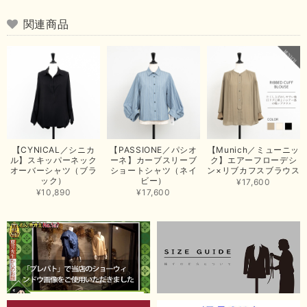
arichanと同様に、商品の良さを共感していただけて大変嬉し
いです。 きれい見えして、イージーケアで暑くても快適な素
関連商品
材感。 楽しい夏を過ごしてくださいませ。 ありがとうござい
まいした。 またのご縁を楽しみにお待ちしております。
【ma couleur／マクルール】ハイゲージトリコットVガゼットタンク（ブラウン）
2026/06/26
思っていた通りの商品でした。発送も早く、梱包も丁寧。又、お世話になり
【CYNICAL／シニカ
【PASSIONE／パシオ
【Munich／ミューニッ
たいと思いました。色々とありがとうございました。
ル】スキッパーネック
ーネ】カーブスリーブ
ク】エアーフローデシ
オーバーシャツ（ブラ
ショートシャツ（ネイ
ン×リブカフスブラウス
この度は当店でのお買い上げ誠にありがとうございました。
ック）
ビー）
¥17,600
商品もお気に召していただき嬉しい限りでございます。 ブラ
¥10,890
¥17,600
ウンは好みが分かれますが、お買い上げいただくならたくさん
出ている今年がおすすめですね。 ありがとうございました。
またのご来店お待ちしております。
【RILATO／リラート】袖ギャザーシャツ（イエロー）
2026/05/21