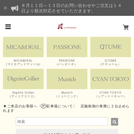
８月１１日～１３日のお問い合わせやご注文は１４
日より順次対応させていただきます。
MICA&DEAL
PASSIONE
QTUME
(マイカアンドディール)
(パシオーネ）
(クチューム）
Dignite Collier
Munich
CYAN TOKYO
(ディニテコリエ）
（ミューニック）
（シアントーキョー）
★ご来店のお客様へ〈Ⓟ駐車場について〉 店舗南側の車庫に２台止めら
れます