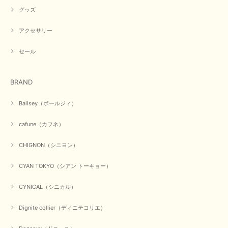
グッズ
アクセサリー
【PASSIONE／パシオーネ】ミニフードドルマンジャケット（ネイビー）
2026/03/05
セール
在庫があるかの確認対応もスムーズにしてくれて発送も早く とても気持ち
BRAND
良いお買い物が出来ました。 商品も良い物で購入して良かったです。
この度は数多くあるお店の中から当店でお声かけをいただき誠
Ballsey（ボールジィ）
にありがとうございました。 お客様のご要望にお応えできた
事、大変嬉しく思います。 良い物をたくさん揃えてたくさん
cafune（カフネ）
のお客様に喜んでいただく、それが理想なのですが。 メーカ
ーで在庫が見つかり良かったです。 春のおしゃれを楽しんで
くださいませ。 ありがとうございました。
CHIGNON（シニヨン）
CYAN TOKYO（シアン トーキョー）
【CYAN TOKYO／シアン トーキョー】ガルゼベロアオーバータックテーパードパンツ（ブラック）
CYNICAL（シニカル）
2026/01/04
Dignite collier（ディニテコリエ）
元旦早々にお買い物したものが翌日発送完了、4日朝 に手元に届きました。