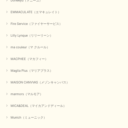
Doneeyu（ドニーユ）
お正月休みだろうとそんなに早くにご対応頂けると期待していなかったので
すが、迅速なご対応に感謝致します。ありがとうございました
EMMACULATE（エマキュレイト）
この度は、当店でのお買い物誠にありがとうございました。
無事に商品がお手元に届いて喜んでいただけた事、私共も大変
Fire Service（ファイヤーサービス）
嬉しく思います。 ありがとうございました。 又のご来店お待
ちしております。
Lilly Lynque（リリーリーン）
ma couleur（マ クルール）
【QTUME／クチューム】シャギーニットVネックベスト（ブルー）
2025/10/25
MACPHEE（マカフィー）
Maglia Plus（マリアプラス）
かわいいふわふわのベスト届きました ありがとうございます😊
MAISON CANVVAS（メゾンキャンバス）
この度は数多くあるお店の中から、当店でお買い物していただ
き誠にありがとうございました。 商品が無事に届き、喜んで
marmors（マルモア）
いただけて何よりでございます。 重ね着の楽しい秋冬のおし
ゃれ、楽しんでくださいませ。 ありがとうございました。
MICA&DEAL（マイカアンドディール）
Munich（ミューニック）
【Dignite collier／ディニテコリエ】ショートスナップ綿ナイロンブラウス（ブラック）
2025/09/23