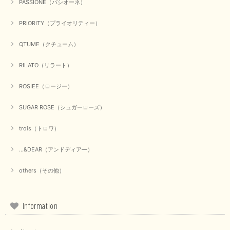
PASSIONE（パシオーネ）
PRIORITY（プライオリティー）
QTUME（クチューム）
【Munich／ミューニック】8ozスラブデニムバルーンシャツ（ホワイト）
2025/09/23
RILATO（リラート）
ROSIEE（ロージー）
【marmors／マルモア】シアーギャザーカーディガン（ブラック）
SUGAR ROSE（シュガーローズ）
2025/09/18
trois（トロワ）
上品なシアー素材と、さりげないギャザーのデザインがとても素敵です。ブ
ラックなので、カジュアルからきれいめまで、様々なコーディネートに合わ
...&DEAR（アンドディア―）
せやすく、着回し力が高いと感じました。
others（その他）
この度は当店でのお買い物誠にありがとうございました。 商
品もお気に召していただけて大変嬉しく思います。 仰る通り
活躍するシーンの多いアイテムなので、たくさん着ていただけ
ると幸いです。 ありがとうございました。 又のご来店お待ち
Information
しております。