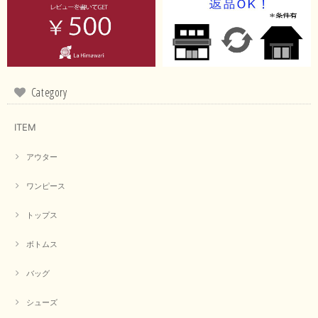
イエローと表示ありますが、黄緑っぽい気がします
この度は商品のお買い上げ誠にありがとうございました。 仰
る通り、ブランドでのカラー表記はイエローですが。 実際は
緑がかったイエローになるため、黄緑に近いです。 画像では
実際の色に伝えられるように努力していますが、 見る時の環
Category
境や見る人の判断の違いで誤差がでてしまうと思います。 ご
指摘ありがとうございました。 又のご来店お待ちしておりま
す。
ITEM
アウター
【CYAN TOKYO／シアン トーキョー】フレアチュニックロゴロンT（ホワイト）
2026/04/23
ワンピース
トップス
早い発送で届いたのも予定より早く届きました。丁寧に梱包されていて良か
ったです。CYANさんの洋服も思っていた通りで気に入りました。
ボトムス
この度は商品のお買い上げ誠にありがとうございました。 人
バッグ
気のシアントーキョーさん、数多くあるお店の中で当店でお求
めいただきありがとうございます。 商品も無事に到着して、
お気に召していただき何よりでございます。 又のご来店お待
シューズ
ちいたしております。 ありがとうございました。