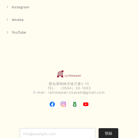
だける商品を見つけていただきありがとうございました。 又
Instagram
のご来店お待ちしております。
Ameba
【QTUME／クチューム】ボンディングフーディーベスト（ブラック）
YouTube
2025/03/13
今回も早々に発送して頂けて良かったです この端境期に使えて重宝しそう
です 手書きのメッセージもありがとうございました また利用させて頂きた
いと思うショップさんです
いつもありがとうございます。 この度も、お気に召していた
だける商品を見つけていただき誠にありがとうございました。
愛知県岡崎市連尺通2-15
仰る通り、三寒四温とまだ冷える時がございますが、合わせる
TEL： （0564）24-1363
アイテムよって長いシーズンお使いいただける事と思います。
E-mail：
lahimawari.okazaki@gmail.com
またご要望などございましたらお気軽にお問い合わせください
ませ。 ありがとうございました。
【PASSIONE／パシオーネ】スリットネックバックロングカーディガン（ブルー）＊ご注文商品
2025/02/28
登録