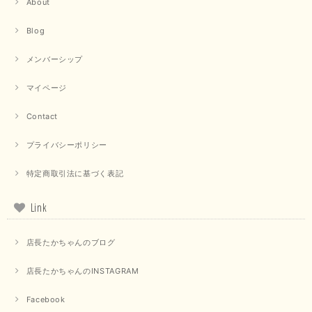
About
【trois／トロワ】ポンチフーディーベスト（カーキ）
Blog
2025/09/15
メンバーシップ
マイページ
【QTUME／クチューム】ドルマンスリーブケープデザインブラウス（ライトグレー）
Contact
2025/09/10
プライバシーポリシー
特定商取引法に基づく表記
【PASSIONE／パシオーネ】クロップドメッセージロゴTシャツ（チャコール）
2025/07/31
Link
毎回迅速に発送して頂きありがとうございます 手書きのメッセージも楽し
店長たかちゃんのブログ
みになっています 丈感が短いカットソーを探していて、ちょうど見つかり
良かったです またよろしくお願いします
店長たかちゃんのINSTAGRAM
いつもありがとうございます。 暑い日が続く毎日、すぐに活
用していただける商品が、無事 お手元にお届けてきて嬉しい
Facebook
です。 夏物が少なくなってきていますが、お気に召していた