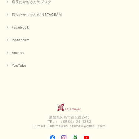
店長たかちゃんのブログ
みになっています 丈感が短いカットソーを探していて、ちょうど見つかり
良かったです またよろしくお願いします
店長たかちゃんのINSTAGRAM
いつもありがとうございます。 暑い日が続く毎日、すぐに活
用していただける商品が、無事 お手元にお届けてきて嬉しい
Facebook
です。 夏物が少なくなってきていますが、お気に召していた
だける商品を見つけていただきありがとうございました。 又
Instagram
のご来店お待ちしております。
Ameba
【QTUME／クチューム】ボンディングフーディーベスト（ブラック）
YouTube
2025/03/13
今回も早々に発送して頂けて良かったです この端境期に使えて重宝しそう
です 手書きのメッセージもありがとうございました また利用させて頂きた
いと思うショップさんです
いつもありがとうございます。 この度も、お気に召していた
だける商品を見つけていただき誠にありがとうございました。
愛知県岡崎市連尺通2-15
仰る通り、三寒四温とまだ冷える時がございますが、合わせる
TEL： （0564）24-1363
アイテムよって長いシーズンお使いいただける事と思います。
E-mail：
lahimawari.okazaki@gmail.com
またご要望などございましたらお気軽にお問い合わせください
ませ。 ありがとうございました。