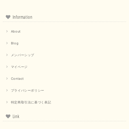
この度は当店でのお買い物誠にありがとうございました。 商
品もお気に召していただけて大変嬉しく思います。 仰る通り
活躍するシーンの多いアイテムなので、たくさん着ていただけ
ると幸いです。 ありがとうございました。 又のご来店お待ち
Information
しております。
About
【trois／トロワ】ポンチフーディーベスト（カーキ）
Blog
2025/09/15
メンバーシップ
マイページ
【QTUME／クチューム】ドルマンスリーブケープデザインブラウス（ライトグレー）
Contact
2025/09/10
プライバシーポリシー
特定商取引法に基づく表記
【PASSIONE／パシオーネ】クロップドメッセージロゴTシャツ（チャコール）
2025/07/31
Link
毎回迅速に発送して頂きありがとうございます 手書きのメッセージも楽し