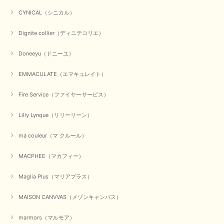
【CYAN TOKYO／シアン トーキョー】ガルゼベロアオーバータックテーパードパンツ（ブラック）
CYNICAL（シニカル）
2026/01/04
Dignite collier（ディニテコリエ）
元旦早々にお買い物したものが翌日発送完了、4日朝 に手元に届きました。
Doneeyu（ドニーユ）
お正月休みだろうとそんなに早くにご対応頂けると期待していなかったので
すが、迅速なご対応に感謝致します。ありがとうございました
EMMACULATE（エマキュレイト）
この度は、当店でのお買い物誠にありがとうございました。
無事に商品がお手元に届いて喜んでいただけた事、私共も大変
Fire Service（ファイヤーサービス）
嬉しく思います。 ありがとうございました。 又のご来店お待
ちしております。
Lilly Lynque（リリーリーン）
ma couleur（マ クルール）
【QTUME／クチューム】シャギーニットVネックベスト（ブルー）
2025/10/25
MACPHEE（マカフィー）
Maglia Plus（マリアプラス）
かわいいふわふわのベスト届きました ありがとうございます😊
MAISON CANVVAS（メゾンキャンバス）
この度は数多くあるお店の中から、当店でお買い物していただ
き誠にありがとうございました。 商品が無事に届き、喜んで
marmors（マルモア）
いただけて何よりでございます。 重ね着の楽しい秋冬のおし