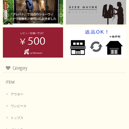
【RILATO／リラート】袖ギャザーシャツ（イエロー）
2026/05/21
イエローと表示ありますが、黄緑っぽい気がします
この度は商品のお買い上げ誠にありがとうございました。 仰
る通り、ブランドでのカラー表記はイエローですが。 実際は
緑がかったイエローになるため、黄緑に近いです。 画像では
実際の色に伝えられるように努力していますが、 見る時の環
Category
境や見る人の判断の違いで誤差がでてしまうと思います。 ご
指摘ありがとうございました。 又のご来店お待ちしておりま
す。
ITEM
アウター
【CYAN TOKYO／シアン トーキョー】フレアチュニックロゴロンT（ホワイト）
2026/04/23
ワンピース
トップス
早い発送で届いたのも予定より早く届きました。丁寧に梱包されていて良か
ったです。CYANさんの洋服も思っていた通りで気に入りました。