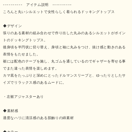
---------- アイテム説明 ----------
ころんと丸いシルエットで女性らしく着られるドッキングトップス
◆デザイン
張りのある素材の組み合わせで作り出した丸みのあるシルエットがポイン
トのドッキングトップス。
後身頃を半円状に切り替え、身頃と袖に丸みをつけ、抜け感と動きのある
表情をもたせました。
裾には配色のテープを施し、丸ゴムを通しているのでギャザーを寄せる事
でまた違った表情を楽しめます。
カマ底をたっぷりと深めにとったドルマンスリーブと、ゆったりとしたサ
イズでリラックス感のあるムードに。
・左裾アジャスターあり
◆素材感
適度なハリに清涼感のある肌触りの綿素材
◆カラー