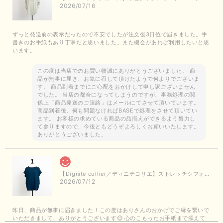
2026/07/16
ずっと発送前の表示だったので不安でしたが注文後3日位で届きました。手
書きのお手紙もあり丁寧だと思いました。また機会があれば利用したいと思
います。
この度は当店でのお買い物誠にありがとうございました。 商
品が無事に届き、お気に召して頂けたようで何よりでございま
す。 商品到着までにご心配をおかけして申し訳ございません
でした。 当店の都合になってしまうのですが、事務処理の関
係上「商品発送のご連絡」はメールにてさせて頂いています。
商品到着後、何も問題なければBASEで処理をさせて頂いてい
ます。 お客様の求めている商品の品揃えができるよう努力し
て参りますので、今後ともどうぞよろしくお願いいたします。
ありがとうございました。
【Dignite collier／ディニテコリエ】ストレッチシフォンブラウス（ブルー）＊再入荷予定
2026/07/12
昨日、商品が無事に届きました！この度はありさんのおかげでご縁を繋いで
いただきまして、ありがとうございます😊 心のこもったお手紙まで添えて