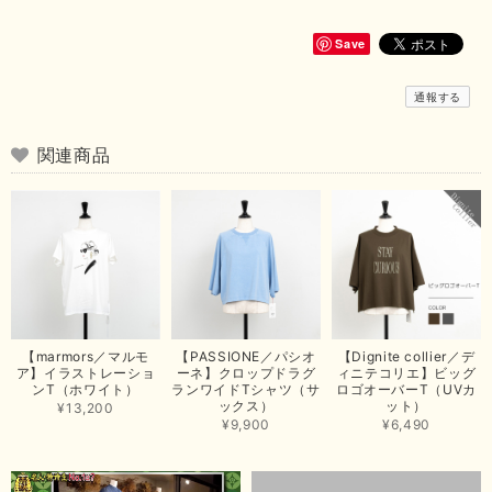
いただきまして、ありがとうございます😊 商品もとても可愛くて、着心地
も良さそうでとても嬉しいです！この夏 大活躍しそうです💕 これからも
よろしくお願いいたします！
Save
この度は商品のお買い上げありがとうございました。 無事に
通報する
お手元に届き、気に入っていただけて安心いたしました！
arichanと同様に、商品の良さを共感していただけて大変嬉し
いです。 きれい見えして、イージーケアで暑くても快適な素
関連商品
材感。 楽しい夏を過ごしてくださいませ。 ありがとうござい
まいした。 またのご縁を楽しみにお待ちしております。
【ma couleur／マクルール】ハイゲージトリコットVガゼットタンク（ブラウン）
2026/06/26
思っていた通りの商品でした。発送も早く、梱包も丁寧。又、お世話になり
【marmors／マルモ
【PASSIONE／パシオ
【Dignite collier／デ
たいと思いました。色々とありがとうございました。
ア】イラストレーショ
ーネ】クロップドラグ
ィニテコリエ】ビッグ
ンT（ホワイト）
ランワイドTシャツ（サ
ロゴオーバーT（UVカ
この度は当店でのお買い上げ誠にありがとうございました。
ックス）
ット）
¥13,200
商品もお気に召していただき嬉しい限りでございます。 ブラ
¥9,900
¥6,490
ウンは好みが分かれますが、お買い上げいただくならたくさん
出ている今年がおすすめですね。 ありがとうございました。
またのご来店お待ちしております。