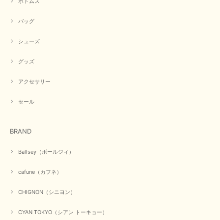
ボトムス
この度は商品のお買い上げ誠にありがとうございました。 人
バッグ
気のシアントーキョーさん、数多くあるお店の中で当店でお求
めいただきありがとうございます。 商品も無事に到着して、
お気に召していただき何よりでございます。 又のご来店お待
シューズ
ちいたしております。 ありがとうございました。
グッズ
アクセサリー
【PASSIONE／パシオーネ】ミニフードドルマンジャケット（ネイビー）
2026/03/05
セール
在庫があるかの確認対応もスムーズにしてくれて発送も早く とても気持ち
BRAND
良いお買い物が出来ました。 商品も良い物で購入して良かったです。
この度は数多くあるお店の中から当店でお声かけをいただき誠
Ballsey（ボールジィ）
にありがとうございました。 お客様のご要望にお応えできた
事、大変嬉しく思います。 良い物をたくさん揃えてたくさん
cafune（カフネ）
のお客様に喜んでいただく、それが理想なのですが。 メーカ
ーで在庫が見つかり良かったです。 春のおしゃれを楽しんで
くださいませ。 ありがとうございました。
CHIGNON（シニヨン）
CYAN TOKYO（シアン トーキョー）