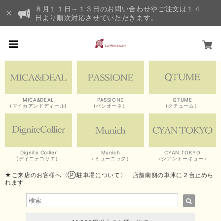
８月１１日～１３日のお問い合わせやご注文は１４
日より順次対応させていただきます。
MICA&DEAL
PASSIONE
QTUME
(マイカアンドディール)
(パシオーネ）
(クチューム）
Dignite Collier
Munich
CYAN TOKYO
(ディニテコリエ）
（ミューニック）
（シアントーキョー）
★ご来店のお客様へ〈Ⓟ駐車場について〉 店舗南側の車庫に２台止めら
れます