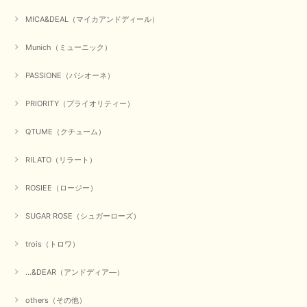
ゃれ、楽しんでくださいませ。 ありがとうございました。
MICA&DEAL（マイカアンドディール）
Munich（ミューニック）
【Dignite collier／ディニテコリエ】ショートスナップ綿ナイロンブラウス（ブラック）
2025/09/23
PASSIONE（パシオーネ）
PRIORITY（プライオリティー）
QTUME（クチューム）
【Munich／ミューニック】8ozスラブデニムバルーンシャツ（ホワイト）
2025/09/23
RILATO（リラート）
ROSIEE（ロージー）
【marmors／マルモア】シアーギャザーカーディガン（ブラック）
SUGAR ROSE（シュガーローズ）
2025/09/18
trois（トロワ）
上品なシアー素材と、さりげないギャザーのデザインがとても素敵です。ブ
ラックなので、カジュアルからきれいめまで、様々なコーディネートに合わ
...&DEAR（アンドディア―）
せやすく、着回し力が高いと感じました。
others（その他）