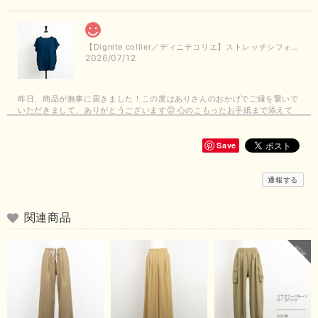
【Dignite collier／ディニテコリエ】ストレッチシフォンブラウス（ブルー）＊再入荷予定
2026/07/12
昨日、商品が無事に届きました！この度はありさんのおかげでご縁を繋いで
いただきまして、ありがとうございます😊 心のこもったお手紙まで添えて
いただきまして、ありがとうございます😊 商品もとても可愛くて、着心地
も良さそうでとても嬉しいです！この夏 大活躍しそうです💕 これからも
よろしくお願いいたします！
Save
この度は商品のお買い上げありがとうございました。 無事に
通報する
お手元に届き、気に入っていただけて安心いたしました！
arichanと同様に、商品の良さを共感していただけて大変嬉し
いです。 きれい見えして、イージーケアで暑くても快適な素
関連商品
材感。 楽しい夏を過ごしてくださいませ。 ありがとうござい
まいした。 またのご縁を楽しみにお待ちしております。
【ma couleur／マクルール】ハイゲージトリコットVガゼットタンク（ブラウン）
2026/06/26