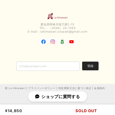
今回も早々に発送して頂けて良かったです この端境期に使えて重宝しそう
です 手書きのメッセージもありがとうございました また利用させて頂きた
いと思うショップさんです
いつもありがとうございます。 この度も、お気に召していた
だける商品を見つけていただき誠にありがとうございました。
愛知県岡崎市連尺通2-15
仰る通り、三寒四温とまだ冷える時がございますが、合わせる
TEL： （0564）24-1363
アイテムよって長いシーズンお使いいただける事と思います。
E-mail：
lahimawari.okazaki@gmail.com
またご要望などございましたらお気軽にお問い合わせください
ませ。 ありがとうございました。
【PASSIONE／パシオーネ】スリットネックバックロングカーディガン（ブルー）＊ご注文商品
2025/02/28
登録
無事受け取りました お写真の通り、とっても綺麗な色で気に入りました こ
れから大活躍です 大切にいっぱい着ます♪ この度はご丁寧に対応いただ
き、ありがとうございました お店の方にもお伺いさせていただきたいです
La Himawari |
プライバシーポリシー
|
特定商取引法に基づく表記
|
会員規約
ショップに質問する
この度は、当店でお買い求めいただき誠にありがとうございま
した。 嬉しいお言葉ありがとうございます。 お客様のご希望
に沿えた事と、商品がお気に召していただけた事大変嬉しく思
います。 またのご来店お待ちしております。 （ご都合がよろ
¥14,850
SOLD OUT
しければ、お店にもお寄り下さいね） ありがとうございまし