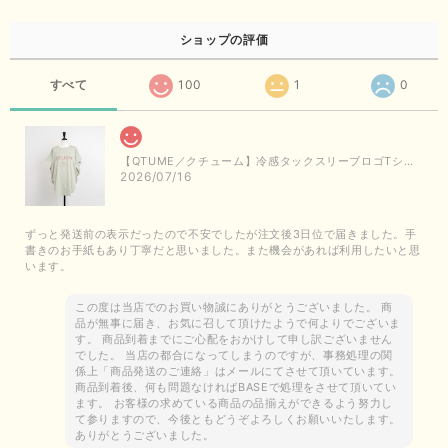
ショップの評価
すべて
100
1
0
【QTUME／クチューム】冷感タックスリーブロゴTシャツ（ライトグレー）
2026/07/16
ずっと発送前の表示だったので不安でしたが注文後3日位で届きました。手
書きのお手紙もあり丁寧だと思いました。また機会があれば利用したいと思
います。
この度は当店でのお買い物誠にありがとうございました。 商
品が無事に届き、お気に召して頂けたようで何よりでございま
す。 商品到着までにご心配をおかけして申し訳ございません
でした。 当店の都合になってしまうのですが、事務処理の関
係上「商品発送のご連絡」はメールにてさせて頂いています。
商品到着後、何も問題なければBASEで処理をさせて頂いてい
ます。 お客様の求めている商品の品揃えができるよう努力し
て参りますので、今後ともどうぞよろしくお願いいたします。
ありがとうございました。