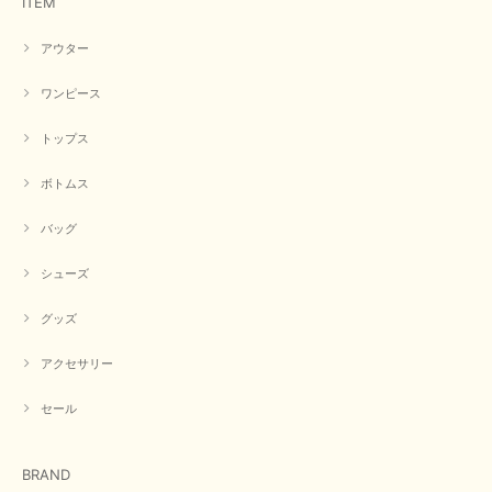
ITEM
アウター
【CYAN TOKYO／シアン トーキョー】フレアチュニックロゴロンT（ホワイト）
2026/04/23
ワンピース
トップス
早い発送で届いたのも予定より早く届きました。丁寧に梱包されていて良か
ったです。CYANさんの洋服も思っていた通りで気に入りました。
ボトムス
この度は商品のお買い上げ誠にありがとうございました。 人
バッグ
気のシアントーキョーさん、数多くあるお店の中で当店でお求
めいただきありがとうございます。 商品も無事に到着して、
お気に召していただき何よりでございます。 又のご来店お待
シューズ
ちいたしております。 ありがとうございました。
グッズ
アクセサリー
【PASSIONE／パシオーネ】ミニフードドルマンジャケット（ネイビー）
2026/03/05
セール
在庫があるかの確認対応もスムーズにしてくれて発送も早く とても気持ち
BRAND
良いお買い物が出来ました。 商品も良い物で購入して良かったです。