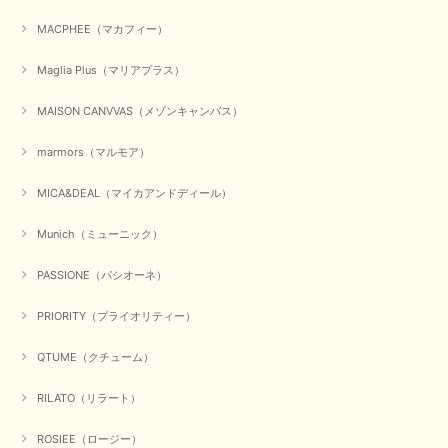
【QTUME／クチューム】シャギーニットVネックベスト（ブルー）
2025/10/25
MACPHEE（マカフィー）
Maglia Plus（マリアプラス）
かわいいふわふわのベスト届きました ありがとうございます😊
MAISON CANVVAS（メゾンキャンバス）
この度は数多くあるお店の中から、当店でお買い物していただ
き誠にありがとうございました。 商品が無事に届き、喜んで
marmors（マルモア）
いただけて何よりでございます。 重ね着の楽しい秋冬のおし
ゃれ、楽しんでくださいませ。 ありがとうございました。
MICA&DEAL（マイカアンドディール）
Munich（ミューニック）
【Dignite collier／ディニテコリエ】ショートスナップ綿ナイロンブラウス（ブラック）
2025/09/23
PASSIONE（パシオーネ）
PRIORITY（プライオリティー）
QTUME（クチューム）
【Munich／ミューニック】8ozスラブデニムバルーンシャツ（ホワイト）
2025/09/23
RILATO（リラート）
ROSIEE（ロージー）