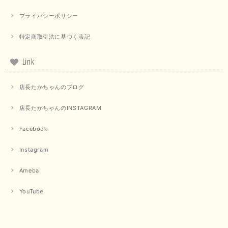
プライバシーポリシー
特定商取引法に基づく表記
【PASSIONE／パシオーネ】クロップドメッセージロゴTシャツ（チャコール）
2025/07/31
Link
毎回迅速に発送して頂きありがとうございます 手書きのメッセージも楽し
店長たかちゃんのブログ
みになっています 丈感が短いカットソーを探していて、ちょうど見つかり
良かったです またよろしくお願いします
店長たかちゃんのINSTAGRAM
いつもありがとうございます。 暑い日が続く毎日、すぐに活
用していただける商品が、無事 お手元にお届けてきて嬉しい
Facebook
です。 夏物が少なくなってきていますが、お気に召していた
だける商品を見つけていただきありがとうございました。 又
Instagram
のご来店お待ちしております。
Ameba
【QTUME／クチューム】ボンディングフーディーベスト（ブラック）
YouTube
2025/03/13