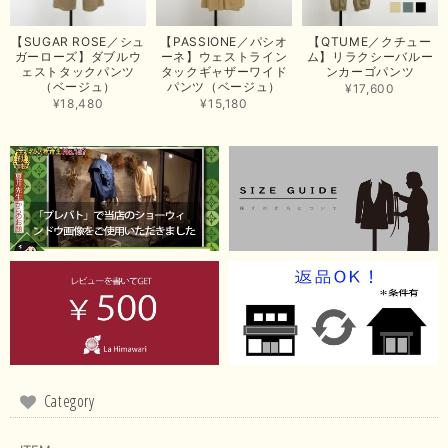
思っていた通りの商品でした。発送も早く、梱包も丁寧。又、お世話になり
【SUGAR ROSE／シュ
【PASSIONE／パシオ
【QTUME／クチュー
たいと思いました。色々とありがとうございました。
ガーローズ】ダブルウ
ーネ】ウェストライン
ム】リラクシーバルー
ェストタックパンツ
タックギャザーワイド
ンカーゴパンツ
この度は当店でのお買い上げ誠にありがとうございました。
（ベージュ）
パンツ（ベージュ）
¥17,600
商品もお気に召していただき嬉しい限りでございます。 ブラ
¥18,480
¥15,180
ウンは好みが分かれますが、お買い上げいただくならたくさん
出ている今年がおすすめですね。 ありがとうございました。
またのご来店お待ちしております。
【RILATO／リラート】袖ギャザーシャツ（イエロー）
2026/05/21
イエローと表示ありますが、黄緑っぽい気がします
この度は商品のお買い上げ誠にありがとうございました。 仰
る通り、ブランドでのカラー表記はイエローですが。 実際は
緑がかったイエローになるため、黄緑に近いです。 画像では
実際の色に伝えられるように努力していますが、 見る時の環
Category
境や見る人の判断の違いで誤差がでてしまうと思います。 ご
指摘ありがとうございました。 又のご来店お待ちしておりま
す。