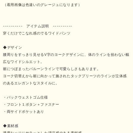
（着用画像は色違いのグレージュになります）
---------- アイテム説明 ----------
穿くだけでこなれ感のでるワイドパンツ
◆デザイン
腰周りをすっきり見せるV字のヨークデザインに、体のラインを拾わない幅
広なワイドシルエット。
裾につぼまったバルーンラインで可愛らしさもあります。
ヨーク切替えから裾に向かって施されたタックプリーツのラインが立体感
のあるエレガントなスタイルに。
・バックウェストゴム仕様
・フロント１ボタン＋ファスナー
・両サイドポケットあり
◆素材感
適度なハリにサラッとした清涼感のある素材感