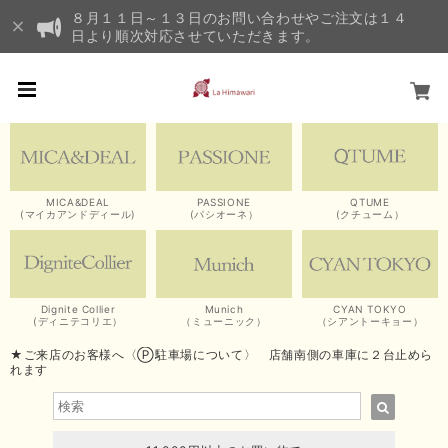
８月１１日～１３日のお問い合わせやご注文は１４
日より順次対応させていただきます。
MICA&DEAL
PASSIONE
QTUME
(マイカアンドディール)
(パシオーネ）
(クチューム）
Dignite Collier
Munich
CYAN TOKYO
(ディニテコリエ）
（ミューニック）
（シアントーキョー）
★ご来店のお客様へ〈Ⓟ駐車場について〉 店舗南側の車庫に２台止めら
れます