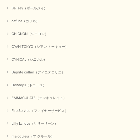
この度は数多くあるお店の中から当店でお声かけをいただき誠
Ballsey（ボールジィ）
にありがとうございました。 お客様のご要望にお応えできた
事、大変嬉しく思います。 良い物をたくさん揃えてたくさん
cafune（カフネ）
のお客様に喜んでいただく、それが理想なのですが。 メーカ
ーで在庫が見つかり良かったです。 春のおしゃれを楽しんで
くださいませ。 ありがとうございました。
CHIGNON（シニヨン）
CYAN TOKYO（シアン トーキョー）
【CYAN TOKYO／シアン トーキョー】ガルゼベロアオーバータックテーパードパンツ（ブラック）
CYNICAL（シニカル）
2026/01/04
Dignite collier（ディニテコリエ）
元旦早々にお買い物したものが翌日発送完了、4日朝 に手元に届きました。
Doneeyu（ドニーユ）
お正月休みだろうとそんなに早くにご対応頂けると期待していなかったので
すが、迅速なご対応に感謝致します。ありがとうございました
EMMACULATE（エマキュレイト）
この度は、当店でのお買い物誠にありがとうございました。
無事に商品がお手元に届いて喜んでいただけた事、私共も大変
Fire Service（ファイヤーサービス）
嬉しく思います。 ありがとうございました。 又のご来店お待
ちしております。
Lilly Lynque（リリーリーン）
ma couleur（マ クルール）