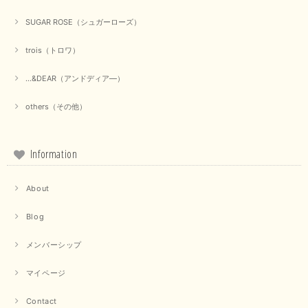
【marmors／マルモア】シアーギャザーカーディガン（ブラック）
SUGAR ROSE（シュガーローズ）
2025/09/18
trois（トロワ）
上品なシアー素材と、さりげないギャザーのデザインがとても素敵です。ブ
ラックなので、カジュアルからきれいめまで、様々なコーディネートに合わ
...&DEAR（アンドディア―）
せやすく、着回し力が高いと感じました。
others（その他）
この度は当店でのお買い物誠にありがとうございました。 商
品もお気に召していただけて大変嬉しく思います。 仰る通り
活躍するシーンの多いアイテムなので、たくさん着ていただけ
ると幸いです。 ありがとうございました。 又のご来店お待ち
Information
しております。
About
【trois／トロワ】ポンチフーディーベスト（カーキ）
Blog
2025/09/15
メンバーシップ
マイページ
【QTUME／クチューム】ドルマンスリーブケープデザインブラウス（ライトグレー）
Contact
2025/09/10