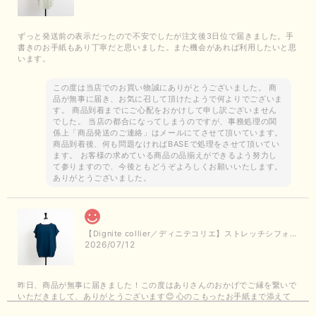
ずっと発送前の表示だったので不安でしたが注文後3日位で届きました。手
書きのお手紙もあり丁寧だと思いました。また機会があれば利用したいと思
います。
この度は当店でのお買い物誠にありがとうございました。 商
品が無事に届き、お気に召して頂けたようで何よりでございま
す。 商品到着までにご心配をおかけして申し訳ございません
でした。 当店の都合になってしまうのですが、事務処理の関
係上「商品発送のご連絡」はメールにてさせて頂いています。
商品到着後、何も問題なければBASEで処理をさせて頂いてい
ます。 お客様の求めている商品の品揃えができるよう努力し
て参りますので、今後ともどうぞよろしくお願いいたします。
ありがとうございました。
【Dignite collier／ディニテコリエ】ストレッチシフォンブラウス（ブルー）＊再入荷予定
2026/07/12
昨日、商品が無事に届きました！この度はありさんのおかげでご縁を繋いで
いただきまして、ありがとうございます😊 心のこもったお手紙まで添えて
いただきまして、ありがとうございます😊 商品もとても可愛くて、着心地