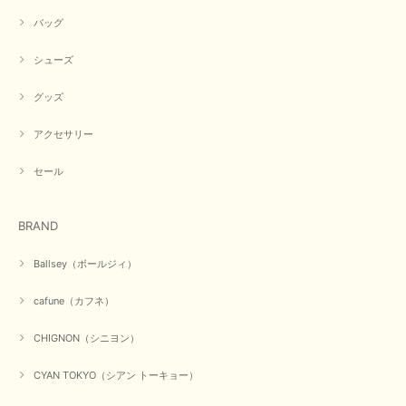
この度は商品のお買い上げ誠にありがとうございました。 人
バッグ
気のシアントーキョーさん、数多くあるお店の中で当店でお求
めいただきありがとうございます。 商品も無事に到着して、
お気に召していただき何よりでございます。 又のご来店お待
シューズ
ちいたしております。 ありがとうございました。
グッズ
アクセサリー
【PASSIONE／パシオーネ】ミニフードドルマンジャケット（ネイビー）
2026/03/05
セール
在庫があるかの確認対応もスムーズにしてくれて発送も早く とても気持ち
BRAND
良いお買い物が出来ました。 商品も良い物で購入して良かったです。
この度は数多くあるお店の中から当店でお声かけをいただき誠
Ballsey（ボールジィ）
にありがとうございました。 お客様のご要望にお応えできた
事、大変嬉しく思います。 良い物をたくさん揃えてたくさん
cafune（カフネ）
のお客様に喜んでいただく、それが理想なのですが。 メーカ
ーで在庫が見つかり良かったです。 春のおしゃれを楽しんで
くださいませ。 ありがとうございました。
CHIGNON（シニヨン）
CYAN TOKYO（シアン トーキョー）