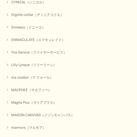
【CYAN TOKYO／シアン トーキョー】ガルゼベロアオーバータックテーパードパンツ（ブラック）
CYNICAL（シニカル）
2026/01/04
Dignite collier（ディニテコリエ）
元旦早々にお買い物したものが翌日発送完了、4日朝 に手元に届きました。
Doneeyu（ドニーユ）
お正月休みだろうとそんなに早くにご対応頂けると期待していなかったので
すが、迅速なご対応に感謝致します。ありがとうございました
EMMACULATE（エマキュレイト）
この度は、当店でのお買い物誠にありがとうございました。
無事に商品がお手元に届いて喜んでいただけた事、私共も大変
Fire Service（ファイヤーサービス）
嬉しく思います。 ありがとうございました。 又のご来店お待
ちしております。
Lilly Lynque（リリーリーン）
ma couleur（マ クルール）
【QTUME／クチューム】シャギーニットVネックベスト（ブルー）
2025/10/25
MACPHEE（マカフィー）
Maglia Plus（マリアプラス）
かわいいふわふわのベスト届きました ありがとうございます😊
MAISON CANVVAS（メゾンキャンバス）
この度は数多くあるお店の中から、当店でお買い物していただ
き誠にありがとうございました。 商品が無事に届き、喜んで
marmors（マルモア）
いただけて何よりでございます。 重ね着の楽しい秋冬のおし
ゃれ、楽しんでくださいませ。 ありがとうございました。