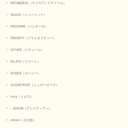
MICA&DEAL（マイカアンドディール）
Munich（ミューニック）
【Dignite collier／ディニテコリエ】ショートスナップ綿ナイロンブラウス（ブラック）
2025/09/23
PASSIONE（パシオーネ）
PRIORITY（プライオリティー）
QTUME（クチューム）
【Munich／ミューニック】8ozスラブデニムバルーンシャツ（ホワイト）
2025/09/23
RILATO（リラート）
ROSIEE（ロージー）
【marmors／マルモア】シアーギャザーカーディガン（ブラック）
SUGAR ROSE（シュガーローズ）
2025/09/18
trois（トロワ）
上品なシアー素材と、さりげないギャザーのデザインがとても素敵です。ブ
ラックなので、カジュアルからきれいめまで、様々なコーディネートに合わ
...&DEAR（アンドディア―）
せやすく、着回し力が高いと感じました。
others（その他）
この度は当店でのお買い物誠にありがとうございました。 商