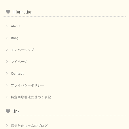
品もお気に召していただけて大変嬉しく思います。 仰る通り
活躍するシーンの多いアイテムなので、たくさん着ていただけ
ると幸いです。 ありがとうございました。 又のご来店お待ち
Information
しております。
About
【trois／トロワ】ポンチフーディーベスト（カーキ）
Blog
2025/09/15
メンバーシップ
マイページ
【QTUME／クチューム】ドルマンスリーブケープデザインブラウス（ライトグレー）
Contact
2025/09/10
プライバシーポリシー
特定商取引法に基づく表記
【PASSIONE／パシオーネ】クロップドメッセージロゴTシャツ（チャコール）
2025/07/31
Link
毎回迅速に発送して頂きありがとうございます 手書きのメッセージも楽し
店長たかちゃんのブログ
みになっています 丈感が短いカットソーを探していて、ちょうど見つかり