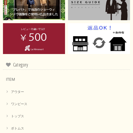
【RILATO／リラート】袖ギャザーシャツ（イエロー）
2026/05/21
イエローと表示ありますが、黄緑っぽい気がします
この度は商品のお買い上げ誠にありがとうございました。 仰
る通り、ブランドでのカラー表記はイエローですが。 実際は
緑がかったイエローになるため、黄緑に近いです。 画像では
実際の色に伝えられるように努力していますが、 見る時の環
Category
境や見る人の判断の違いで誤差がでてしまうと思います。 ご
指摘ありがとうございました。 又のご来店お待ちしておりま
す。
ITEM
アウター
【CYAN TOKYO／シアン トーキョー】フレアチュニックロゴロンT（ホワイト）
2026/04/23
ワンピース
トップス
早い発送で届いたのも予定より早く届きました。丁寧に梱包されていて良か
ったです。CYANさんの洋服も思っていた通りで気に入りました。
ボトムス