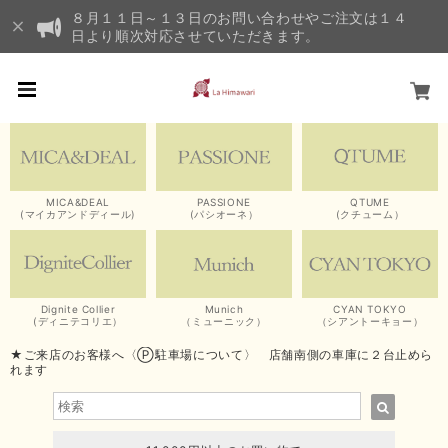
８月１１日～１３日のお問い合わせやご注文は１４
日より順次対応させていただきます。
MICA&DEAL
PASSIONE
QTUME
(マイカアンドディール)
(パシオーネ）
(クチューム）
Dignite Collier
Munich
CYAN TOKYO
(ディニテコリエ）
（ミューニック）
（シアントーキョー）
★ご来店のお客様へ〈Ⓟ駐車場について〉 店舗南側の車庫に２台止めら
れます