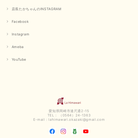
良かったです またよろしくお願いします
店長たかちゃんのINSTAGRAM
いつもありがとうございます。 暑い日が続く毎日、すぐに活
用していただける商品が、無事 お手元にお届けてきて嬉しい
Facebook
です。 夏物が少なくなってきていますが、お気に召していた
だける商品を見つけていただきありがとうございました。 又
Instagram
のご来店お待ちしております。
Ameba
【QTUME／クチューム】ボンディングフーディーベスト（ブラック）
YouTube
2025/03/13
今回も早々に発送して頂けて良かったです この端境期に使えて重宝しそう
です 手書きのメッセージもありがとうございました また利用させて頂きた
いと思うショップさんです
いつもありがとうございます。 この度も、お気に召していた
だける商品を見つけていただき誠にありがとうございました。
愛知県岡崎市連尺通2-15
仰る通り、三寒四温とまだ冷える時がございますが、合わせる
TEL： （0564）24-1363
アイテムよって長いシーズンお使いいただける事と思います。
E-mail：
lahimawari.okazaki@gmail.com
またご要望などございましたらお気軽にお問い合わせください
ませ。 ありがとうございました。