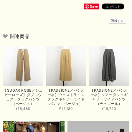
も良さそうでとても嬉しいです！この夏 大活躍しそうです💕 これからも
よろしくお願いいたします！
Save
この度は商品のお買い上げありがとうございました。 無事に
通報する
お手元に届き、気に入っていただけて安心いたしました！
arichanと同様に、商品の良さを共感していただけて大変嬉し
いです。 きれい見えして、イージーケアで暑くても快適な素
関連商品
材感。 楽しい夏を過ごしてくださいませ。 ありがとうござい
まいした。 またのご縁を楽しみにお待ちしております。
【ma couleur／マクルール】ハイゲージトリコットVガゼットタンク（ブラウン）
2026/06/26
思っていた通りの商品でした。発送も早く、梱包も丁寧。又、お世話になり
【SUGAR ROSE／シュ
【PASSIONE／パシオ
【PASSIONE／パシオ
たいと思いました。色々とありがとうございました。
ガーローズ】ダブルウ
ーネ】ウェストライン
ーネ】シアータックギ
ェストタックパンツ
タックギャザーワイド
ャザーワイドパンツ
この度は当店でのお買い上げ誠にありがとうございました。
（ベージュ）
パンツ（ベージュ）
（チャコール）
商品もお気に召していただき嬉しい限りでございます。 ブラ
¥18,480
¥15,180
¥16,720
ウンは好みが分かれますが、お買い上げいただくならたくさん
出ている今年がおすすめですね。 ありがとうございました。
またのご来店お待ちしております。