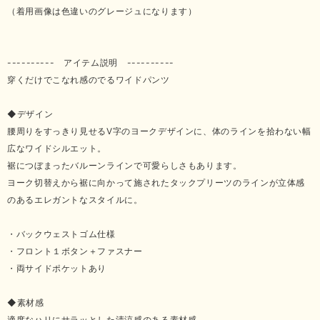
（着用画像は色違いのグレージュになります）
---------- アイテム説明 ----------
穿くだけでこなれ感のでるワイドパンツ
◆デザイン
腰周りをすっきり見せるV字のヨークデザインに、体のラインを拾わない幅
広なワイドシルエット。
裾につぼまったバルーンラインで可愛らしさもあります。
ヨーク切替えから裾に向かって施されたタックプリーツのラインが立体感
のあるエレガントなスタイルに。
・バックウェストゴム仕様
・フロント１ボタン＋ファスナー
・両サイドポケットあり
◆素材感
適度なハリにサラッとした清涼感のある素材感