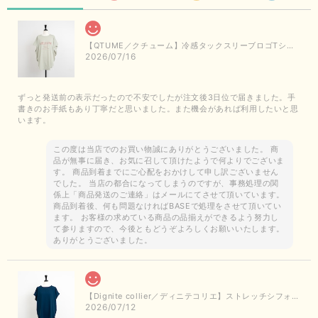
【QTUME／クチューム】冷感タックスリーブロゴTシャツ（ライトグレー）
2026/07/16
ずっと発送前の表示だったので不安でしたが注文後3日位で届きました。手
書きのお手紙もあり丁寧だと思いました。また機会があれば利用したいと思
います。
この度は当店でのお買い物誠にありがとうございました。 商
品が無事に届き、お気に召して頂けたようで何よりでございま
す。 商品到着までにご心配をおかけして申し訳ございません
でした。 当店の都合になってしまうのですが、事務処理の関
係上「商品発送のご連絡」はメールにてさせて頂いています。
商品到着後、何も問題なければBASEで処理をさせて頂いてい
ます。 お客様の求めている商品の品揃えができるよう努力し
て参りますので、今後ともどうぞよろしくお願いいたします。
ありがとうございました。
【Dignite collier／ディニテコリエ】ストレッチシフォンブラウス（ブルー）＊再入荷予定
2026/07/12