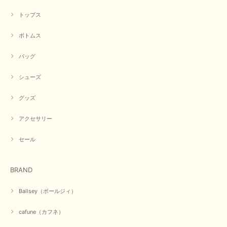
トップス
早い発送で届いたのも予定より早く届きました。丁寧に梱包されていて良か
ったです。CYANさんの洋服も思っていた通りで気に入りました。
ボトムス
この度は商品のお買い上げ誠にありがとうございました。 人
バッグ
気のシアントーキョーさん、数多くあるお店の中で当店でお求
めいただきありがとうございます。 商品も無事に到着して、
お気に召していただき何よりでございます。 又のご来店お待
シューズ
ちいたしております。 ありがとうございました。
グッズ
アクセサリー
【PASSIONE／パシオーネ】ミニフードドルマンジャケット（ネイビー）
2026/03/05
セール
在庫があるかの確認対応もスムーズにしてくれて発送も早く とても気持ち
BRAND
良いお買い物が出来ました。 商品も良い物で購入して良かったです。
この度は数多くあるお店の中から当店でお声かけをいただき誠
Ballsey（ボールジィ）
にありがとうございました。 お客様のご要望にお応えできた
事、大変嬉しく思います。 良い物をたくさん揃えてたくさん
cafune（カフネ）
のお客様に喜んでいただく、それが理想なのですが。 メーカ
ーで在庫が見つかり良かったです。 春のおしゃれを楽しんで