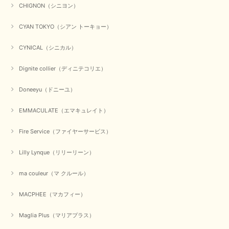
くださいませ。 ありがとうございました。
CHIGNON（シニヨン）
CYAN TOKYO（シアン トーキョー）
【CYAN TOKYO／シアン トーキョー】ガルゼベロアオーバータックテーパードパンツ（ブラック）
CYNICAL（シニカル）
2026/01/04
Dignite collier（ディニテコリエ）
元旦早々にお買い物したものが翌日発送完了、4日朝 に手元に届きました。
Doneeyu（ドニーユ）
お正月休みだろうとそんなに早くにご対応頂けると期待していなかったので
すが、迅速なご対応に感謝致します。ありがとうございました
EMMACULATE（エマキュレイト）
この度は、当店でのお買い物誠にありがとうございました。
無事に商品がお手元に届いて喜んでいただけた事、私共も大変
Fire Service（ファイヤーサービス）
嬉しく思います。 ありがとうございました。 又のご来店お待
ちしております。
Lilly Lynque（リリーリーン）
ma couleur（マ クルール）
【QTUME／クチューム】シャギーニットVネックベスト（ブルー）
2025/10/25
MACPHEE（マカフィー）
Maglia Plus（マリアプラス）
かわいいふわふわのベスト届きました ありがとうございます😊