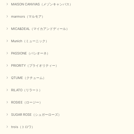
MAISON CANVVAS（メゾンキャンバス）
この度は数多くあるお店の中から、当店でお買い物していただ
き誠にありがとうございました。 商品が無事に届き、喜んで
marmors（マルモア）
いただけて何よりでございます。 重ね着の楽しい秋冬のおし
ゃれ、楽しんでくださいませ。 ありがとうございました。
MICA&DEAL（マイカアンドディール）
Munich（ミューニック）
【Dignite collier／ディニテコリエ】ショートスナップ綿ナイロンブラウス（ブラック）
2025/09/23
PASSIONE（パシオーネ）
PRIORITY（プライオリティー）
QTUME（クチューム）
【Munich／ミューニック】8ozスラブデニムバルーンシャツ（ホワイト）
2025/09/23
RILATO（リラート）
ROSIEE（ロージー）
【marmors／マルモア】シアーギャザーカーディガン（ブラック）
SUGAR ROSE（シュガーローズ）
2025/09/18
trois（トロワ）
上品なシアー素材と、さりげないギャザーのデザインがとても素敵です。ブ