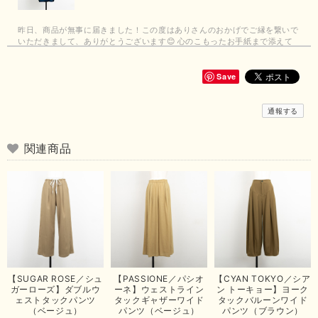
昨日、商品が無事に届きました！この度はありさんのおかげでご縁を繋いで
いただきまして、ありがとうございます😊 心のこもったお手紙まで添えて
いただきまして、ありがとうございます😊 商品もとても可愛くて、着心地
も良さそうでとても嬉しいです！この夏 大活躍しそうです💕 これからも
よろしくお願いいたします！
Save
この度は商品のお買い上げありがとうございました。 無事に
通報する
お手元に届き、気に入っていただけて安心いたしました！
arichanと同様に、商品の良さを共感していただけて大変嬉し
いです。 きれい見えして、イージーケアで暑くても快適な素
関連商品
材感。 楽しい夏を過ごしてくださいませ。 ありがとうござい
まいした。 またのご縁を楽しみにお待ちしております。
【ma couleur／マクルール】ハイゲージトリコットVガゼットタンク（ブラウン）
2026/06/26
思っていた通りの商品でした。発送も早く、梱包も丁寧。又、お世話になり
【SUGAR ROSE／シュ
【PASSIONE／パシオ
【CYAN TOKYO／シア
たいと思いました。色々とありがとうございました。
ガーローズ】ダブルウ
ーネ】ウェストライン
ン トーキョー】ヨーク
ェストタックパンツ
タックギャザーワイド
タックバルーンワイド
この度は当店でのお買い上げ誠にありがとうございました。
（ベージュ）
パンツ（ベージュ）
パンツ（ブラウン）