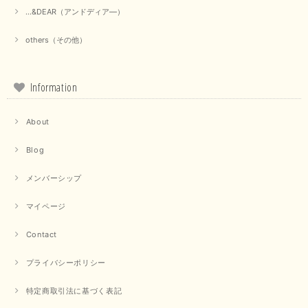
ラックなので、カジュアルからきれいめまで、様々なコーディネートに合わ
...&DEAR（アンドディア―）
せやすく、着回し力が高いと感じました。
others（その他）
この度は当店でのお買い物誠にありがとうございました。 商
品もお気に召していただけて大変嬉しく思います。 仰る通り
活躍するシーンの多いアイテムなので、たくさん着ていただけ
ると幸いです。 ありがとうございました。 又のご来店お待ち
Information
しております。
About
【trois／トロワ】ポンチフーディーベスト（カーキ）
Blog
2025/09/15
メンバーシップ
マイページ
【QTUME／クチューム】ドルマンスリーブケープデザインブラウス（ライトグレー）
Contact
2025/09/10
プライバシーポリシー
特定商取引法に基づく表記
【PASSIONE／パシオーネ】クロップドメッセージロゴTシャツ（チャコール）