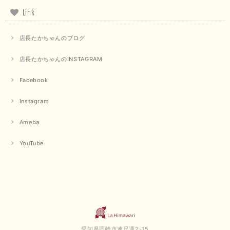
2025/07/31
Link
毎回迅速に発送して頂きありがとうございます 手書きのメッセージも楽し
店長たかちゃんのブログ
みになっています 丈感が短いカットソーを探していて、ちょうど見つかり
良かったです またよろしくお願いします
店長たかちゃんのINSTAGRAM
いつもありがとうございます。 暑い日が続く毎日、すぐに活
用していただける商品が、無事 お手元にお届けてきて嬉しい
Facebook
です。 夏物が少なくなってきていますが、お気に召していた
だける商品を見つけていただきありがとうございました。 又
Instagram
のご来店お待ちしております。
Ameba
【QTUME／クチューム】ボンディングフーディーベスト（ブラック）
YouTube
2025/03/13
今回も早々に発送して頂けて良かったです この端境期に使えて重宝しそう
です 手書きのメッセージもありがとうございました また利用させて頂きた
いと思うショップさんです
いつもありがとうございます。 この度も、お気に召していた
だける商品を見つけていただき誠にありがとうございました。
愛知県岡崎市連尺通2-15