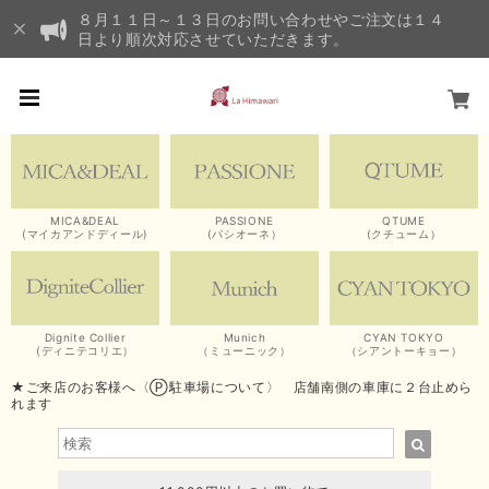
８月１１日～１３日のお問い合わせやご注文は１４
日より順次対応させていただきます。
MICA&DEAL
PASSIONE
QTUME
(マイカアンドディール)
(パシオーネ）
(クチューム）
Dignite Collier
Munich
CYAN TOKYO
(ディニテコリエ）
（ミューニック）
（シアントーキョー）
★ご来店のお客様へ〈Ⓟ駐車場について〉 店舗南側の車庫に２台止めら
れます