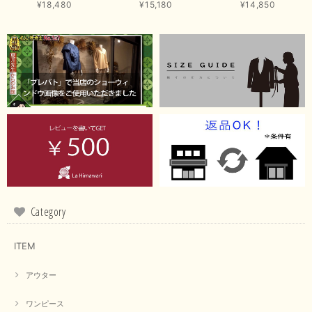
商品もお気に召していただき嬉しい限りでございます。 ブラ
¥18,480
¥15,180
¥14,850
ウンは好みが分かれますが、お買い上げいただくならたくさん
出ている今年がおすすめですね。 ありがとうございました。
またのご来店お待ちしております。
【RILATO／リラート】袖ギャザーシャツ（イエロー）
2026/05/21
イエローと表示ありますが、黄緑っぽい気がします
この度は商品のお買い上げ誠にありがとうございました。 仰
る通り、ブランドでのカラー表記はイエローですが。 実際は
緑がかったイエローになるため、黄緑に近いです。 画像では
実際の色に伝えられるように努力していますが、 見る時の環
Category
境や見る人の判断の違いで誤差がでてしまうと思います。 ご
指摘ありがとうございました。 又のご来店お待ちしておりま
す。
ITEM
アウター
【CYAN TOKYO／シアン トーキョー】フレアチュニックロゴロンT（ホワイト）
2026/04/23
ワンピース