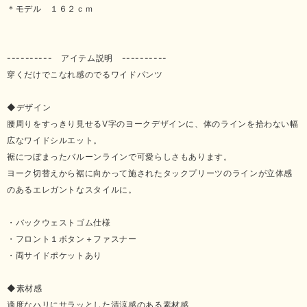
＊モデル １６２ｃｍ
---------- アイテム説明 ----------
穿くだけでこなれ感のでるワイドパンツ
◆デザイン
腰周りをすっきり見せるV字のヨークデザインに、体のラインを拾わない幅
広なワイドシルエット。
裾につぼまったバルーンラインで可愛らしさもあります。
ヨーク切替えから裾に向かって施されたタックプリーツのラインが立体感
のあるエレガントなスタイルに。
・バックウェストゴム仕様
・フロント１ボタン＋ファスナー
・両サイドポケットあり
◆素材感
適度なハリにサラッとした清涼感のある素材感