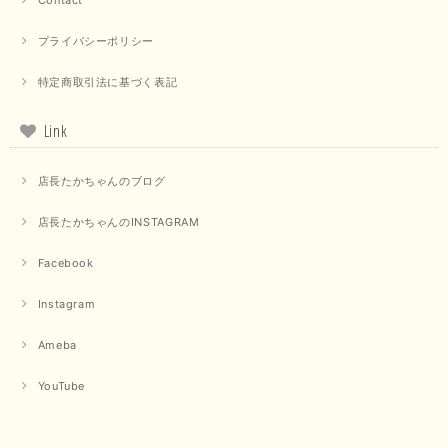
ると幸いです。 ありがとうございました。 又のご来店お待ち
しております。
プライバシーポリシー
特定商取引法に基づく表記
【trois／トロワ】ポンチフーディーベスト（カーキ）
2025/09/15
Link
店長たかちゃんのブログ
【QTUME／クチューム】ドルマンスリーブケープデザインブラウス（ライトグレー）
店長たかちゃんのINSTAGRAM
2025/09/10
Facebook
Instagram
【PASSIONE／パシオーネ】クロップドメッセージロゴTシャツ（チャコール）
2025/07/31
Ameba
YouTube
毎回迅速に発送して頂きありがとうございます 手書きのメッセージも楽し
みになっています 丈感が短いカットソーを探していて、ちょうど見つかり
良かったです またよろしくお願いします