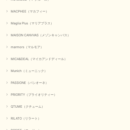
MACPHEE（マカフィー）
元旦早々にお買い物したものが翌日発送完了、4日朝 に手元に届きました。
お正月休みだろうとそんなに早くにご対応頂けると期待していなかったので
すが、迅速なご対応に感謝致します。ありがとうございました
Maglia Plus（マリアプラス）
この度は、当店でのお買い物誠にありがとうございました。
MAISON CANVVAS（メゾンキャンバス）
無事に商品がお手元に届いて喜んでいただけた事、私共も大変
嬉しく思います。 ありがとうございました。 又のご来店お待
ちしております。
marmors（マルモア）
MICA&DEAL（マイカアンドディール）
【QTUME／クチューム】シャギーニットVネックベスト（ブルー）
Munich（ミューニック）
2025/10/25
PASSIONE（パシオーネ）
かわいいふわふわのベスト届きました ありがとうございます😊
PRIORITY（プライオリティー）
この度は数多くあるお店の中から、当店でお買い物していただ
QTUME（クチューム）
き誠にありがとうございました。 商品が無事に届き、喜んで
いただけて何よりでございます。 重ね着の楽しい秋冬のおし
ゃれ、楽しんでくださいませ。 ありがとうございました。
RILATO（リラート）