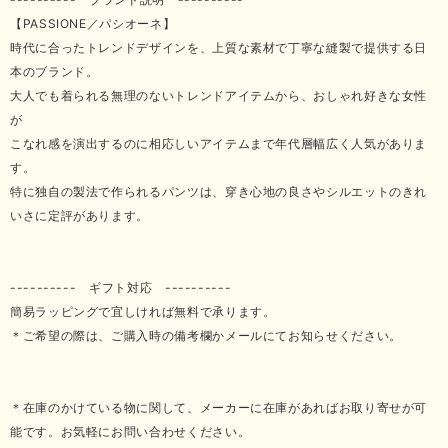
【PASSIONE／パシオーネ】
時代に合ったトレンドデザインを、上質な素材で丁寧な縫製で提供する日
本のブランド。
大人でも着られる無理のないトレンドアイテムから、おしゃれ好きな女性
が
こなれ感を演出するのに相応しいアイテムまで年代層幅広く人気がありま
す。
特に独自の製法で作られるパンツは、穿き心地の良さやシルエットのきれ
いさに定評があります。
---------- ギフト対応 ----------
簡易ラッピングで宜しければ無料で承ります。
＊ご希望の際は、ご購入時の備考欄かメールにてお知らせください。
＊在庫のかけている物に関して、メーカーに在庫があればお取り寄せが可
能です。お気軽にお問い合わせください。