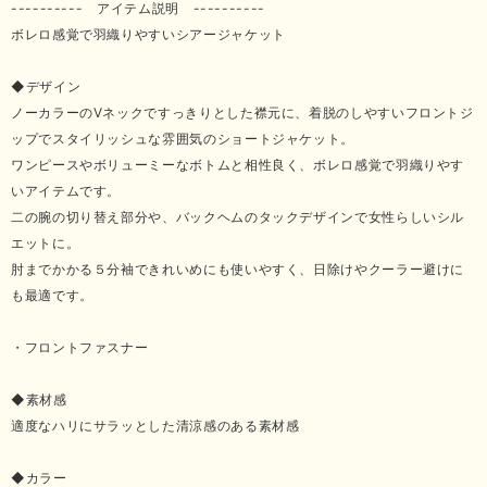
---------- アイテム説明 ----------
ボレロ感覚で羽織りやすいシアージャケット
◆デザイン
ノーカラーのVネックですっきりとした襟元に、着脱のしやすいフロントジ
ップでスタイリッシュな雰囲気のショートジャケット。
ワンピースやボリューミーなボトムと相性良く、ボレロ感覚で羽織りやす
いアイテムです。
二の腕の切り替え部分や、バックヘムのタックデザインで女性らしいシル
エットに。
肘までかかる５分袖できれいめにも使いやすく、日除けやクーラー避けに
も最適です。
・フロントファスナー
◆素材感
適度なハリにサラッとした清涼感のある素材感
◆カラー