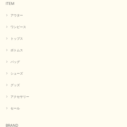
ITEM
【RILATO／リラート】袖ギャザーシャツ（イエロー）
2026/05/21
アウター
イエローと表示ありますが、黄緑っぽい気がします
ワンピース
この度は商品のお買い上げ誠にありがとうございました。 仰
トップス
る通り、ブランドでのカラー表記はイエローですが。 実際は
緑がかったイエローになるため、黄緑に近いです。 画像では
実際の色に伝えられるように努力していますが、 見る時の環
ボトムス
境や見る人の判断の違いで誤差がでてしまうと思います。 ご
指摘ありがとうございました。 又のご来店お待ちしておりま
バッグ
す。
シューズ
グッズ
【CYAN TOKYO／シアン トーキョー】フレアチュニックロゴロンT（ホワイト）
2026/04/23
アクセサリー
早い発送で届いたのも予定より早く届きました。丁寧に梱包されていて良か
セール
ったです。CYANさんの洋服も思っていた通りで気に入りました。
この度は商品のお買い上げ誠にありがとうございました。 人
BRAND
気のシアントーキョーさん、数多くあるお店の中で当店でお求