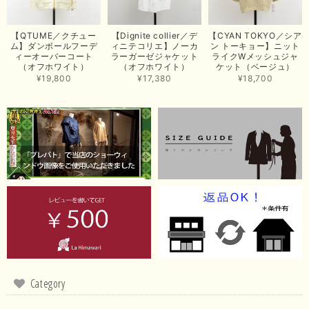
この度は商品のお買い上げありがとうございました。 無事に
お手元に届き、気に入っていただけて安心いたしました！
【QTUME／クチュー
【Dignite collier／デ
【CYAN TOKYO／シア
arichanと同様に、商品の良さを共感していただけて大変嬉し
ム】ダンボールフーデ
ィニテコリエ】ノーカ
ン トーキョー】ニット
いです。 きれい見えして、イージーケアで暑くても快適な素
ィーオーバーコート
ラーガーゼジャケット
ライクWメッシュジャ
材感。 楽しい夏を過ごしてくださいませ。 ありがとうござい
（オフホワイト）
（オフホワイト）
ケット（ベージュ）
まいした。 またのご縁を楽しみにお待ちしております。
¥19,800
¥17,380
¥18,700
【ma couleur／マクルール】ハイゲージトリコットVガゼットタンク（ブラウン）
2026/06/26
思っていた通りの商品でした。発送も早く、梱包も丁寧。又、お世話になり
たいと思いました。色々とありがとうございました。
この度は当店でのお買い上げ誠にありがとうございました。
商品もお気に召していただき嬉しい限りでございます。 ブラ
ウンは好みが分かれますが、お買い上げいただくならたくさん
出ている今年がおすすめですね。 ありがとうございました。
またのご来店お待ちしております。
Category