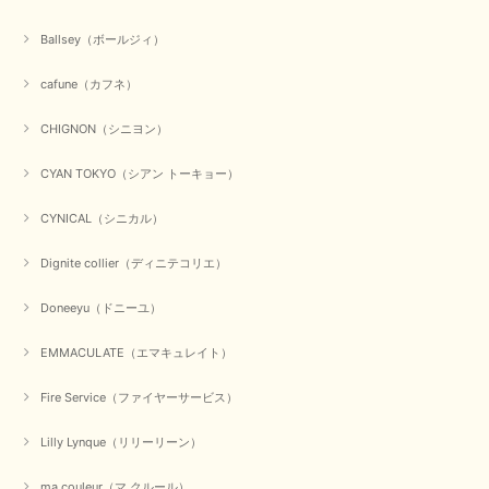
めいただきありがとうございます。 商品も無事に到着して、
お気に召していただき何よりでございます。 又のご来店お待
Ballsey（ボールジィ）
ちいたしております。 ありがとうございました。
cafune（カフネ）
CHIGNON（シニヨン）
【PASSIONE／パシオーネ】ミニフードドルマンジャケット（ネイビー）
2026/03/05
CYAN TOKYO（シアン トーキョー）
在庫があるかの確認対応もスムーズにしてくれて発送も早く とても気持ち
CYNICAL（シニカル）
良いお買い物が出来ました。 商品も良い物で購入して良かったです。
Dignite collier（ディニテコリエ）
この度は数多くあるお店の中から当店でお声かけをいただき誠
にありがとうございました。 お客様のご要望にお応えできた
Doneeyu（ドニーユ）
事、大変嬉しく思います。 良い物をたくさん揃えてたくさん
のお客様に喜んでいただく、それが理想なのですが。 メーカ
ーで在庫が見つかり良かったです。 春のおしゃれを楽しんで
EMMACULATE（エマキュレイト）
くださいませ。 ありがとうございました。
Fire Service（ファイヤーサービス）
Lilly Lynque（リリーリーン）
【CYAN TOKYO／シアン トーキョー】ガルゼベロアオーバータックテーパードパンツ（ブラック）
2026/01/04
ma couleur（マ クルール）