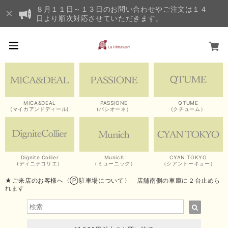
８月１１日～１３日のお問い合わせやご注文は１４
日より順次対応させていただきます。
MICA&DEAL
PASSIONE
QTUME
(マイカアンドディール)
(パシオーネ）
(クチューム）
Dignite Collier
Munich
CYAN TOKYO
(ディニテコリエ）
（ミューニック）
（シアントーキョー）
★ご来店のお客様へ〈Ⓟ駐車場について〉 店舗南側の車庫に２台止めら
れます