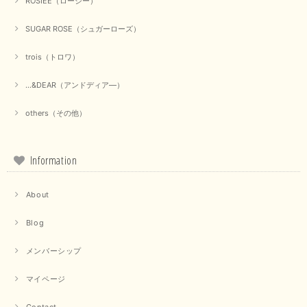
ROSIEE（ロージー）
【Dignite collier／ディニテコリエ】ショートスナップ綿ナイロンブラウス（ブラック）
SUGAR ROSE（シュガーローズ）
2025/09/23
trois（トロワ）
...&DEAR（アンドディア―）
【Munich／ミューニック】8ozスラブデニムバルーンシャツ（ホワイト）
2025/09/23
others（その他）
Information
【marmors／マルモア】シアーギャザーカーディガン（ブラック）
2025/09/18
About
Blog
上品なシアー素材と、さりげないギャザーのデザインがとても素敵です。ブ
ラックなので、カジュアルからきれいめまで、様々なコーディネートに合わ
せやすく、着回し力が高いと感じました。
メンバーシップ
この度は当店でのお買い物誠にありがとうございました。 商
マイページ
品もお気に召していただけて大変嬉しく思います。 仰る通り
活躍するシーンの多いアイテムなので、たくさん着ていただけ
Contact