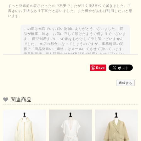
ずっと発送前の表示だったので不安でしたが注文後3日位で届きました。手
書きのお手紙もあり丁寧だと思いました。また機会があれば利用したいと思
います。
この度は当店でのお買い物誠にありがとうございました。 商
品が無事に届き、お気に召して頂けたようで何よりでございま
す。 商品到着までにご心配をおかけして申し訳ございません
でした。 当店の都合になってしまうのですが、事務処理の関
係上「商品発送のご連絡」はメールにてさせて頂いています。
商品到着後、何も問題なければBASEで処理をさせて頂いてい
ます。 お客様の求めている商品の品揃えができるよう努力し
て参りますので、今後ともどうぞよろしくお願いいたします。
Save
ありがとうございました。
通報する
【Dignite collier／ディニテコリエ】ストレッチシフォンブラウス（ブルー）＊再入荷予定
関連商品
2026/07/12
昨日、商品が無事に届きました！この度はありさんのおかげでご縁を繋いで
いただきまして、ありがとうございます😊 心のこもったお手紙まで添えて
いただきまして、ありがとうございます😊 商品もとても可愛くて、着心地
も良さそうでとても嬉しいです！この夏 大活躍しそうです💕 これからも
よろしくお願いいたします！