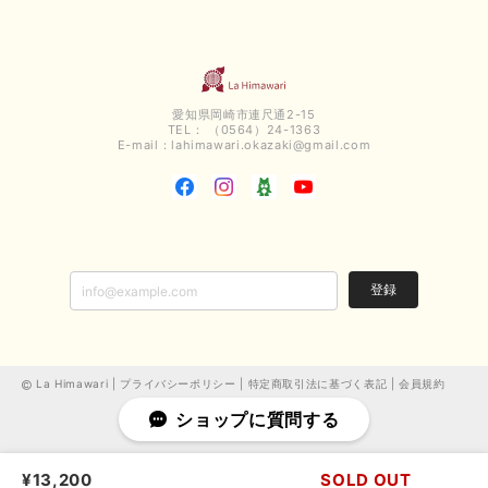
いつもありがとうございます。 暑い日が続く毎日、すぐに活
用していただける商品が、無事 お手元にお届けてきて嬉しい
です。 夏物が少なくなってきていますが、お気に召していた
だける商品を見つけていただきありがとうございました。 又
のご来店お待ちしております。
愛知県岡崎市連尺通2-15
TEL： （0564）24-1363
E-mail：
lahimawari.okazaki@gmail.com
【QTUME／クチューム】ボンディングフーディーベスト（ブラック）
2025/03/13
今回も早々に発送して頂けて良かったです この端境期に使えて重宝しそう
です 手書きのメッセージもありがとうございました また利用させて頂きた
いと思うショップさんです
登録
いつもありがとうございます。 この度も、お気に召していた
だける商品を見つけていただき誠にありがとうございました。
仰る通り、三寒四温とまだ冷える時がございますが、合わせる
アイテムよって長いシーズンお使いいただける事と思います。
La Himawari |
プライバシーポリシー
|
特定商取引法に基づく表記
|
会員規約
またご要望などございましたらお気軽にお問い合わせください
ショップに質問する
ませ。 ありがとうございました。
¥13,200
SOLD OUT