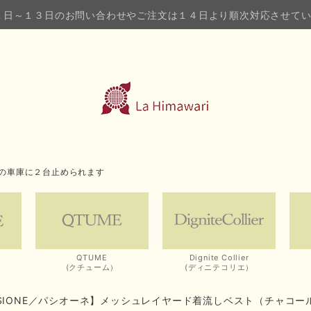
１日～１３日のお問い合わせやご注文は１４日より順次対応させて
の車庫に２台止められます
QTUME
Dignite Collier
(クチューム）
(ディニテコリエ）
SSIONE／パシオーネ】メッシュレイヤード着流しベスト（チャコー