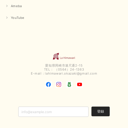
Ameba
【QTUME／クチューム】ボンディングフーディーベスト（ブラック）
YouTube
2025/03/13
今回も早々に発送して頂けて良かったです この端境期に使えて重宝しそう
です 手書きのメッセージもありがとうございました また利用させて頂きた
いと思うショップさんです
いつもありがとうございます。 この度も、お気に召していた
だける商品を見つけていただき誠にありがとうございました。
愛知県岡崎市連尺通2-15
仰る通り、三寒四温とまだ冷える時がございますが、合わせる
TEL： （0564）24-1363
アイテムよって長いシーズンお使いいただける事と思います。
E-mail：
lahimawari.okazaki@gmail.com
またご要望などございましたらお気軽にお問い合わせください
ませ。 ありがとうございました。
【PASSIONE／パシオーネ】スリットネックバックロングカーディガン（ブルー）＊ご注文商品
2025/02/28
登録
無事受け取りました お写真の通り、とっても綺麗な色で気に入りました こ