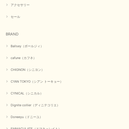
アクセサリー
【PASSIONE／パシオーネ】ミニフードドルマンジャケット（ネイビー）
2026/03/05
セール
在庫があるかの確認対応もスムーズにしてくれて発送も早く とても気持ち
BRAND
良いお買い物が出来ました。 商品も良い物で購入して良かったです。
この度は数多くあるお店の中から当店でお声かけをいただき誠
Ballsey（ボールジィ）
にありがとうございました。 お客様のご要望にお応えできた
事、大変嬉しく思います。 良い物をたくさん揃えてたくさん
cafune（カフネ）
のお客様に喜んでいただく、それが理想なのですが。 メーカ
ーで在庫が見つかり良かったです。 春のおしゃれを楽しんで
くださいませ。 ありがとうございました。
CHIGNON（シニヨン）
CYAN TOKYO（シアン トーキョー）
【CYAN TOKYO／シアン トーキョー】ガルゼベロアオーバータックテーパードパンツ（ブラック）
CYNICAL（シニカル）
2026/01/04
Dignite collier（ディニテコリエ）
元旦早々にお買い物したものが翌日発送完了、4日朝 に手元に届きました。
Doneeyu（ドニーユ）
お正月休みだろうとそんなに早くにご対応頂けると期待していなかったので
すが、迅速なご対応に感謝致します。ありがとうございました
EMMACULATE（エマキュレイト）