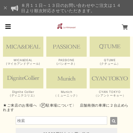
８月１１日～１３日のお問い合わせやご注文は１４
日より順次対応させていただきます。
MICA&DEAL
PASSIONE
QTUME
(マイカアンドディール)
(パシオーネ）
(クチューム）
Dignite Collier
Munich
CYAN TOKYO
(ディニテコリエ）
（ミューニック）
（シアントーキョー）
★ご来店のお客様へ〈Ⓟ駐車場について〉 店舗南側の車庫に２台止めら
れます