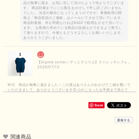
品が無事に届き、お気に召して頂けたようで何よりでございま
す。 商品到着までにご心配をおかけして申し訳ございません
でした。 当店の都合になってしまうのですが、事務処理の関
係上「商品発送のご連絡」はメールにてさせて頂いています。
商品到着後、何も問題なければBASEで処理をさせて頂いてい
ます。 お客様の求めている商品の品揃えができるよう努力し
て参りますので、今後ともどうぞよろしくお願いいたします。
ありがとうございました。
【Dignite collier／ディニテコリエ】ストレッチシフォンブラウス（ブルー）＊再入荷予定
2026/07/12
昨日、商品が無事に届きました！この度はありさんのおかげでご縁を繋いで
いただきまして、ありがとうございます😊 心のこもったお手紙まで添えて
いただきまして、ありがとうございます😊 商品もとても可愛くて、着心地
も良さそうでとても嬉しいです！この夏 大活躍しそうです💕 これからも
よろしくお願いいたします！
Save
この度は商品のお買い上げありがとうございました。 無事に
通報する
お手元に届き、気に入っていただけて安心いたしました！
arichanと同様に、商品の良さを共感していただけて大変嬉し
いです。 きれい見えして、イージーケアで暑くても快適な素
関連商品
材感。 楽しい夏を過ごしてくださいませ。 ありがとうござい