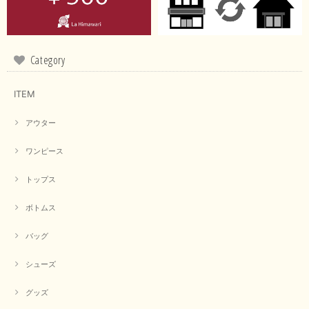
この度は商品のお買い上げ誠にありがとうございました。 仰
る通り、ブランドでのカラー表記はイエローですが。 実際は
緑がかったイエローになるため、黄緑に近いです。 画像では
実際の色に伝えられるように努力していますが、 見る時の環
Category
境や見る人の判断の違いで誤差がでてしまうと思います。 ご
指摘ありがとうございました。 又のご来店お待ちしておりま
す。
ITEM
アウター
【CYAN TOKYO／シアン トーキョー】フレアチュニックロゴロンT（ホワイト）
2026/04/23
ワンピース
トップス
早い発送で届いたのも予定より早く届きました。丁寧に梱包されていて良か
ったです。CYANさんの洋服も思っていた通りで気に入りました。
ボトムス
この度は商品のお買い上げ誠にありがとうございました。 人
バッグ
気のシアントーキョーさん、数多くあるお店の中で当店でお求
めいただきありがとうございます。 商品も無事に到着して、
お気に召していただき何よりでございます。 又のご来店お待
シューズ
ちいたしております。 ありがとうございました。
グッズ