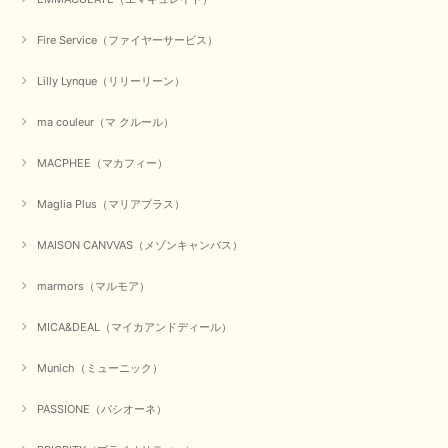
この度は、当店でのお買い物誠にありがとうございました。
無事に商品がお手元に届いて喜んでいただけた事、私共も大変
Fire Service（ファイヤーサービス）
嬉しく思います。 ありがとうございました。 又のご来店お待
ちしております。
Lilly Lynque（リリーリーン）
ma couleur（マ クルール）
【QTUME／クチューム】シャギーニットVネックベスト（ブルー）
2025/10/25
MACPHEE（マカフィー）
Maglia Plus（マリアプラス）
かわいいふわふわのベスト届きました ありがとうございます😊
MAISON CANVVAS（メゾンキャンバス）
この度は数多くあるお店の中から、当店でお買い物していただ
き誠にありがとうございました。 商品が無事に届き、喜んで
marmors（マルモア）
いただけて何よりでございます。 重ね着の楽しい秋冬のおし
ゃれ、楽しんでくださいませ。 ありがとうございました。
MICA&DEAL（マイカアンドディール）
Munich（ミューニック）
【Dignite collier／ディニテコリエ】ショートスナップ綿ナイロンブラウス（ブラック）
2025/09/23
PASSIONE（パシオーネ）