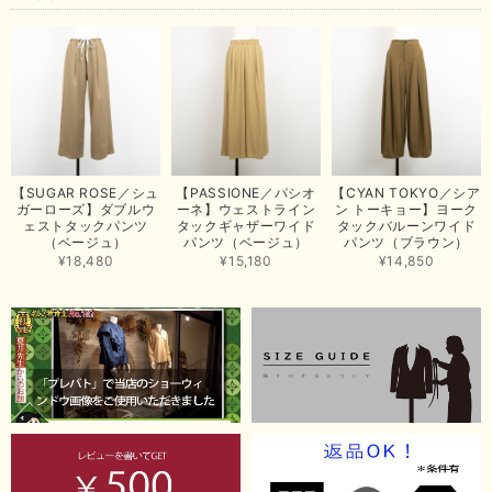
まいした。 またのご縁を楽しみにお待ちしております。
【ma couleur／マクルール】ハイゲージトリコットVガゼットタンク（ブラウン）
2026/06/26
思っていた通りの商品でした。発送も早く、梱包も丁寧。又、お世話になり
【SUGAR ROSE／シュ
【PASSIONE／パシオ
【CYAN TOKYO／シア
たいと思いました。色々とありがとうございました。
ガーローズ】ダブルウ
ーネ】ウェストライン
ン トーキョー】ヨーク
ェストタックパンツ
タックギャザーワイド
タックバルーンワイド
この度は当店でのお買い上げ誠にありがとうございました。
（ベージュ）
パンツ（ベージュ）
パンツ（ブラウン）
商品もお気に召していただき嬉しい限りでございます。 ブラ
¥18,480
¥15,180
¥14,850
ウンは好みが分かれますが、お買い上げいただくならたくさん
出ている今年がおすすめですね。 ありがとうございました。
またのご来店お待ちしております。
【RILATO／リラート】袖ギャザーシャツ（イエロー）
2026/05/21
イエローと表示ありますが、黄緑っぽい気がします