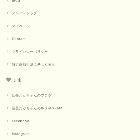
Blog
2025/09/15
メンバーシップ
マイページ
【QTUME／クチューム】ドルマンスリーブケープデザインブラウス（ライトグレー）
Contact
2025/09/10
プライバシーポリシー
特定商取引法に基づく表記
【PASSIONE／パシオーネ】クロップドメッセージロゴTシャツ（チャコール）
2025/07/31
Link
毎回迅速に発送して頂きありがとうございます 手書きのメッセージも楽し
店長たかちゃんのブログ
みになっています 丈感が短いカットソーを探していて、ちょうど見つかり
良かったです またよろしくお願いします
店長たかちゃんのINSTAGRAM
いつもありがとうございます。 暑い日が続く毎日、すぐに活
用していただける商品が、無事 お手元にお届けてきて嬉しい
Facebook
です。 夏物が少なくなってきていますが、お気に召していた
だける商品を見つけていただきありがとうございました。 又
Instagram
のご来店お待ちしております。