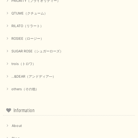
PRIORITY（プライオリティー）
QTUME（クチューム）
【Munich／ミューニック】8ozスラブデニムバルーンシャツ（ホワイト）
2025/09/23
RILATO（リラート）
ROSIEE（ロージー）
【marmors／マルモア】シアーギャザーカーディガン（ブラック）
SUGAR ROSE（シュガーローズ）
2025/09/18
trois（トロワ）
上品なシアー素材と、さりげないギャザーのデザインがとても素敵です。ブ
ラックなので、カジュアルからきれいめまで、様々なコーディネートに合わ
...&DEAR（アンドディア―）
せやすく、着回し力が高いと感じました。
others（その他）
この度は当店でのお買い物誠にありがとうございました。 商
品もお気に召していただけて大変嬉しく思います。 仰る通り
活躍するシーンの多いアイテムなので、たくさん着ていただけ
ると幸いです。 ありがとうございました。 又のご来店お待ち
Information
しております。
About
【trois／トロワ】ポンチフーディーベスト（カーキ）