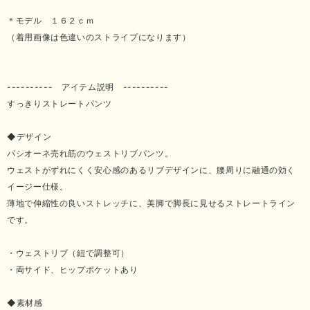
＊モデル １６２ｃｍ
（着用画像は色違いのストライプになります）
---------- アイテム説明 ----------
すっきりストレートパンツ
◆デザイン
パシオーネ売れ筋のウェストリブパンツ。
ウェストがずれにくく安心感のあるリブデザインに、腰周りに融通の効く
イージー仕様。
薄地で伸縮性の良いストレッチに、美脚で脚長に見せるストレートライン
です。
・ウェストリブ（紐で調整可）
・両サイド、ヒップポケットあり
◆素材感