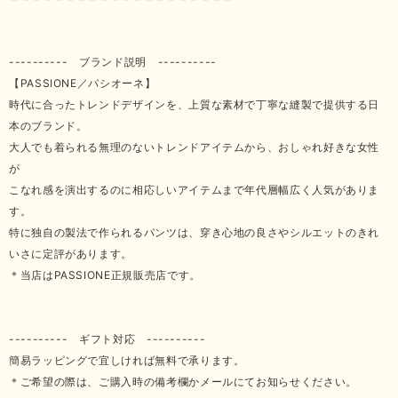
---------- ブランド説明 ----------
【PASSIONE／パシオーネ】
時代に合ったトレンドデザインを、上質な素材で丁寧な縫製で提供する日
本のブランド。
大人でも着られる無理のないトレンドアイテムから、おしゃれ好きな女性
が
こなれ感を演出するのに相応しいアイテムまで年代層幅広く人気がありま
す。
特に独自の製法で作られるパンツは、穿き心地の良さやシルエットのきれ
いさに定評があります。
＊当店はPASSIONE正規販売店です。
---------- ギフト対応 ----------
簡易ラッピングで宜しければ無料で承ります。
＊ご希望の際は、ご購入時の備考欄かメールにてお知らせください。