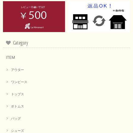
イエローと表示ありますが、黄緑っぽい気がします
この度は商品のお買い上げ誠にありがとうございました。 仰
る通り、ブランドでのカラー表記はイエローですが。 実際は
緑がかったイエローになるため、黄緑に近いです。 画像では
実際の色に伝えられるように努力していますが、 見る時の環
Category
境や見る人の判断の違いで誤差がでてしまうと思います。 ご
指摘ありがとうございました。 又のご来店お待ちしておりま
す。
ITEM
アウター
【CYAN TOKYO／シアン トーキョー】フレアチュニックロゴロンT（ホワイト）
2026/04/23
ワンピース
トップス
早い発送で届いたのも予定より早く届きました。丁寧に梱包されていて良か
ったです。CYANさんの洋服も思っていた通りで気に入りました。
ボトムス
この度は商品のお買い上げ誠にありがとうございました。 人
バッグ
気のシアントーキョーさん、数多くあるお店の中で当店でお求
めいただきありがとうございます。 商品も無事に到着して、
お気に召していただき何よりでございます。 又のご来店お待
シューズ