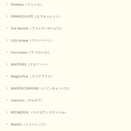
Doneeyu（ドニーユ）
お正月休みだろうとそんなに早くにご対応頂けると期待していなかったので
すが、迅速なご対応に感謝致します。ありがとうございました
EMMACULATE（エマキュレイト）
この度は、当店でのお買い物誠にありがとうございました。
無事に商品がお手元に届いて喜んでいただけた事、私共も大変
Fire Service（ファイヤーサービス）
嬉しく思います。 ありがとうございました。 又のご来店お待
ちしております。
Lilly Lynque（リリーリーン）
ma couleur（マ クルール）
【QTUME／クチューム】シャギーニットVネックベスト（ブルー）
2025/10/25
MACPHEE（マカフィー）
Maglia Plus（マリアプラス）
かわいいふわふわのベスト届きました ありがとうございます😊
MAISON CANVVAS（メゾンキャンバス）
この度は数多くあるお店の中から、当店でお買い物していただ
き誠にありがとうございました。 商品が無事に届き、喜んで
marmors（マルモア）
いただけて何よりでございます。 重ね着の楽しい秋冬のおし
ゃれ、楽しんでくださいませ。 ありがとうございました。
MICA&DEAL（マイカアンドディール）
Munich（ミューニック）
【Dignite collier／ディニテコリエ】ショートスナップ綿ナイロンブラウス（ブラック）