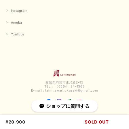
です。 夏物が少なくなってきていますが、お気に召していた
だける商品を見つけていただきありがとうございました。 又
Instagram
のご来店お待ちしております。
Ameba
【QTUME／クチューム】ボンディングフーディーベスト（ブラック）
YouTube
2025/03/13
今回も早々に発送して頂けて良かったです この端境期に使えて重宝しそう
です 手書きのメッセージもありがとうございました また利用させて頂きた
いと思うショップさんです
いつもありがとうございます。 この度も、お気に召していた
だける商品を見つけていただき誠にありがとうございました。
愛知県岡崎市連尺通2-15
仰る通り、三寒四温とまだ冷える時がございますが、合わせる
TEL： （0564）24-1363
アイテムよって長いシーズンお使いいただける事と思います。
E-mail：
lahimawari.okazaki@gmail.com
またご要望などございましたらお気軽にお問い合わせください
ませ。 ありがとうございました。
ショップに質問する
¥20,900
SOLD OUT
【PASSIONE／パシオーネ】スリットネックバックロングカーディガン（ブルー）＊ご注文商品
2025/02/28
登録