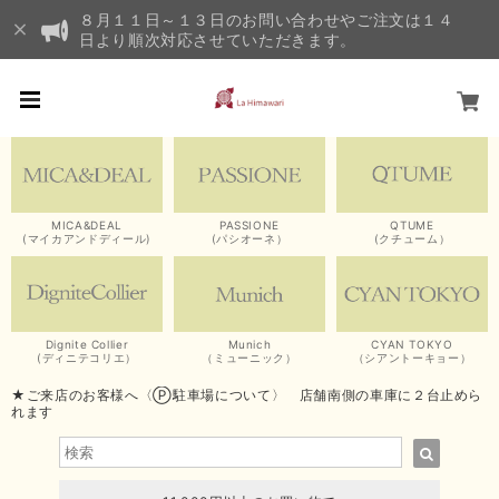
８月１１日～１３日のお問い合わせやご注文は１４
日より順次対応させていただきます。
MICA&DEAL
PASSIONE
QTUME
(マイカアンドディール)
(パシオーネ）
(クチューム）
Dignite Collier
Munich
CYAN TOKYO
(ディニテコリエ）
（ミューニック）
（シアントーキョー）
★ご来店のお客様へ〈Ⓟ駐車場について〉 店舗南側の車庫に２台止めら
れます