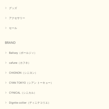
ちいたしております。 ありがとうございました。
グッズ
アクセサリー
【PASSIONE／パシオーネ】ミニフードドルマンジャケット（ネイビー）
2026/03/05
セール
在庫があるかの確認対応もスムーズにしてくれて発送も早く とても気持ち
BRAND
良いお買い物が出来ました。 商品も良い物で購入して良かったです。
この度は数多くあるお店の中から当店でお声かけをいただき誠
Ballsey（ボールジィ）
にありがとうございました。 お客様のご要望にお応えできた
事、大変嬉しく思います。 良い物をたくさん揃えてたくさん
cafune（カフネ）
のお客様に喜んでいただく、それが理想なのですが。 メーカ
ーで在庫が見つかり良かったです。 春のおしゃれを楽しんで
くださいませ。 ありがとうございました。
CHIGNON（シニヨン）
CYAN TOKYO（シアン トーキョー）
【CYAN TOKYO／シアン トーキョー】ガルゼベロアオーバータックテーパードパンツ（ブラック）
CYNICAL（シニカル）
2026/01/04
Dignite collier（ディニテコリエ）
元旦早々にお買い物したものが翌日発送完了、4日朝 に手元に届きました。