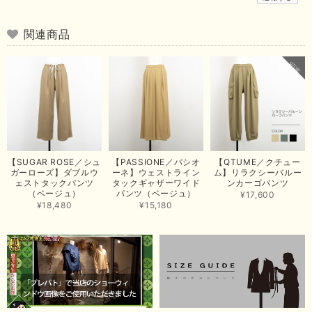
お手元に届き、気に入っていただけて安心いたしました！
arichanと同様に、商品の良さを共感していただけて大変嬉し
いです。 きれい見えして、イージーケアで暑くても快適な素
関連商品
材感。 楽しい夏を過ごしてくださいませ。 ありがとうござい
まいした。 またのご縁を楽しみにお待ちしております。
【ma couleur／マクルール】ハイゲージトリコットVガゼットタンク（ブラウン）
2026/06/26
思っていた通りの商品でした。発送も早く、梱包も丁寧。又、お世話になり
【SUGAR ROSE／シュ
【PASSIONE／パシオ
【QTUME／クチュー
たいと思いました。色々とありがとうございました。
ガーローズ】ダブルウ
ーネ】ウェストライン
ム】リラクシーバルー
ェストタックパンツ
タックギャザーワイド
ンカーゴパンツ
この度は当店でのお買い上げ誠にありがとうございました。
（ベージュ）
パンツ（ベージュ）
¥17,600
商品もお気に召していただき嬉しい限りでございます。 ブラ
¥18,480
¥15,180
ウンは好みが分かれますが、お買い上げいただくならたくさん
出ている今年がおすすめですね。 ありがとうございました。
またのご来店お待ちしております。
【RILATO／リラート】袖ギャザーシャツ（イエロー）
2026/05/21