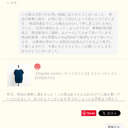
います。
この度は当店でのお買い物誠にありがとうございました。 商
品が無事に届き、お気に召して頂けたようで何よりでございま
す。 商品到着までにご心配をおかけして申し訳ございません
でした。 当店の都合になってしまうのですが、事務処理の関
係上「商品発送のご連絡」はメールにてさせて頂いています。
商品到着後、何も問題なければBASEで処理をさせて頂いてい
ます。 お客様の求めている商品の品揃えができるよう努力し
て参りますので、今後ともどうぞよろしくお願いいたします。
ありがとうございました。
【Dignite collier／ディニテコリエ】ストレッチシフォンブラウス（ブルー）＊再入荷予定
2026/07/12
昨日、商品が無事に届きました！この度はありさんのおかげでご縁を繋いで
いただきまして、ありがとうございます😊 心のこもったお手紙まで添えて
いただきまして、ありがとうございます😊 商品もとても可愛くて、着心地
も良さそうでとても嬉しいです！この夏 大活躍しそうです💕 これからも
よろしくお願いいたします！
Save
この度は商品のお買い上げありがとうございました。 無事に
通報する