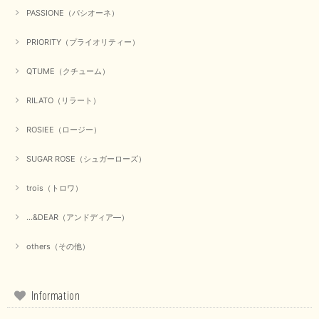
2025/09/23
PASSIONE（パシオーネ）
PRIORITY（プライオリティー）
QTUME（クチューム）
【Munich／ミューニック】8ozスラブデニムバルーンシャツ（ホワイト）
2025/09/23
RILATO（リラート）
ROSIEE（ロージー）
【marmors／マルモア】シアーギャザーカーディガン（ブラック）
SUGAR ROSE（シュガーローズ）
2025/09/18
trois（トロワ）
上品なシアー素材と、さりげないギャザーのデザインがとても素敵です。ブ
ラックなので、カジュアルからきれいめまで、様々なコーディネートに合わ
...&DEAR（アンドディア―）
せやすく、着回し力が高いと感じました。
others（その他）
この度は当店でのお買い物誠にありがとうございました。 商
品もお気に召していただけて大変嬉しく思います。 仰る通り
活躍するシーンの多いアイテムなので、たくさん着ていただけ
ると幸いです。 ありがとうございました。 又のご来店お待ち
Information
しております。