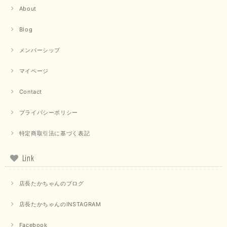
About
【trois／トロワ】ポンチフーディーベスト（カーキ）
Blog
2025/09/15
メンバーシップ
マイページ
【QTUME／クチューム】ドルマンスリーブケープデザインブラウス（ライトグレー）
Contact
2025/09/10
プライバシーポリシー
特定商取引法に基づく表記
【PASSIONE／パシオーネ】クロップドメッセージロゴTシャツ（チャコール）
2025/07/31
Link
毎回迅速に発送して頂きありがとうございます 手書きのメッセージも楽し
店長たかちゃんのブログ
みになっています 丈感が短いカットソーを探していて、ちょうど見つかり
良かったです またよろしくお願いします
店長たかちゃんのINSTAGRAM
いつもありがとうございます。 暑い日が続く毎日、すぐに活
用していただける商品が、無事 お手元にお届けてきて嬉しい
Facebook