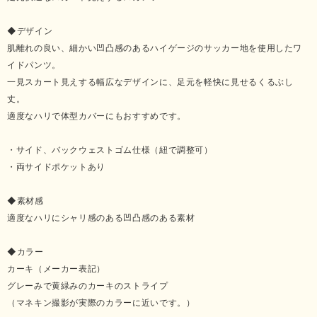
◆デザイン
肌離れの良い、細かい凹凸感のあるハイゲージのサッカー地を使用したワ
イドパンツ。
一見スカート見えする幅広なデザインに、足元を軽快に見せるくるぶし
丈。
適度なハリで体型カバーにもおすすめです。
・サイド、バックウェストゴム仕様（紐で調整可）
・両サイドポケットあり
◆素材感
適度なハリにシャリ感のある凹凸感のある素材
◆カラー
カーキ（メーカー表記）
グレーみで黄緑みのカーキのストライプ
（マネキン撮影が実際のカラーに近いです。）