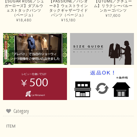
【SUGAR ROSE／シュ
【PASSIONE／パシオ
【QTUME／クチュー
たいと思いました。色々とありがとうございました。
ガーローズ】ダブルウ
ーネ】ウェストライン
ム】リラクシーバルー
ェストタックパンツ
タックギャザーワイド
ンカーゴパンツ
この度は当店でのお買い上げ誠にありがとうございました。
（ベージュ）
パンツ（ベージュ）
¥17,600
商品もお気に召していただき嬉しい限りでございます。 ブラ
¥18,480
¥15,180
ウンは好みが分かれますが、お買い上げいただくならたくさん
出ている今年がおすすめですね。 ありがとうございました。
またのご来店お待ちしております。
【RILATO／リラート】袖ギャザーシャツ（イエロー）
2026/05/21
イエローと表示ありますが、黄緑っぽい気がします
この度は商品のお買い上げ誠にありがとうございました。 仰
る通り、ブランドでのカラー表記はイエローですが。 実際は
緑がかったイエローになるため、黄緑に近いです。 画像では
実際の色に伝えられるように努力していますが、 見る時の環
Category
境や見る人の判断の違いで誤差がでてしまうと思います。 ご
指摘ありがとうございました。 又のご来店お待ちしておりま
す。
ITEM