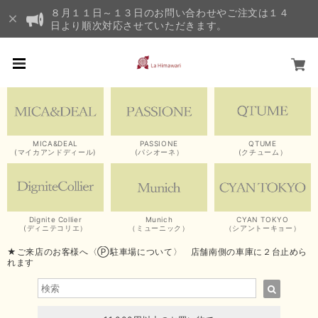
８月１１日～１３日のお問い合わせやご注文は１４
日より順次対応させていただきます。
MICA&DEAL
PASSIONE
QTUME
(マイカアンドディール)
(パシオーネ）
(クチューム）
Dignite Collier
Munich
CYAN TOKYO
(ディニテコリエ）
（ミューニック）
（シアントーキョー）
★ご来店のお客様へ〈Ⓟ駐車場について〉 店舗南側の車庫に２台止めら
れます