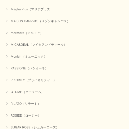
Maglia Plus（マリアプラス）
かわいいふわふわのベスト届きました ありがとうございます😊
MAISON CANVVAS（メゾンキャンバス）
この度は数多くあるお店の中から、当店でお買い物していただ
き誠にありがとうございました。 商品が無事に届き、喜んで
marmors（マルモア）
いただけて何よりでございます。 重ね着の楽しい秋冬のおし
ゃれ、楽しんでくださいませ。 ありがとうございました。
MICA&DEAL（マイカアンドディール）
Munich（ミューニック）
【Dignite collier／ディニテコリエ】ショートスナップ綿ナイロンブラウス（ブラック）
2025/09/23
PASSIONE（パシオーネ）
PRIORITY（プライオリティー）
QTUME（クチューム）
【Munich／ミューニック】8ozスラブデニムバルーンシャツ（ホワイト）
2025/09/23
RILATO（リラート）
ROSIEE（ロージー）
【marmors／マルモア】シアーギャザーカーディガン（ブラック）
SUGAR ROSE（シュガーローズ）