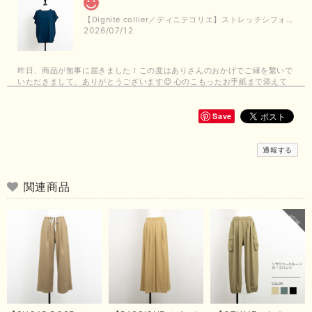
【Dignite collier／ディニテコリエ】ストレッチシフォンブラウス（ブルー）＊再入荷予定
2026/07/12
昨日、商品が無事に届きました！この度はありさんのおかげでご縁を繋いで
いただきまして、ありがとうございます😊 心のこもったお手紙まで添えて
いただきまして、ありがとうございます😊 商品もとても可愛くて、着心地
も良さそうでとても嬉しいです！この夏 大活躍しそうです💕 これからも
よろしくお願いいたします！
Save
この度は商品のお買い上げありがとうございました。 無事に
通報する
お手元に届き、気に入っていただけて安心いたしました！
arichanと同様に、商品の良さを共感していただけて大変嬉し
いです。 きれい見えして、イージーケアで暑くても快適な素
関連商品
材感。 楽しい夏を過ごしてくださいませ。 ありがとうござい
まいした。 またのご縁を楽しみにお待ちしております。
【ma couleur／マクルール】ハイゲージトリコットVガゼットタンク（ブラウン）
2026/06/26
思っていた通りの商品でした。発送も早く、梱包も丁寧。又、お世話になり