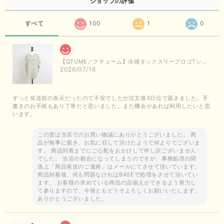
ショップの評価
すべて
100
1
0
【QTUME／クチューム】冷感タックスリーブロゴTシャツ（ライトグレー）
2026/07/16
ずっと発送前の表示だったので不安でしたが注文後3日位で届きました。手
書きのお手紙もあり丁寧だと思いました。また機会があれば利用したいと思
います。
この度は当店でのお買い物誠にありがとうございました。 商
品が無事に届き、お気に召して頂けたようで何よりでございま
す。 商品到着までにご心配をおかけして申し訳ございません
でした。 当店の都合になってしまうのですが、事務処理の関
係上「商品発送のご連絡」はメールにてさせて頂いています。
商品到着後、何も問題なければBASEで処理をさせて頂いてい
ます。 お客様の求めている商品の品揃えができるよう努力し
て参りますので、今後ともどうぞよろしくお願いいたします。
ありがとうございました。