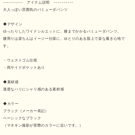
---------- アイテム説明 ----------
大人っぽい雰囲気のバミューダパンツ
◆デザイン
ゆったりしたワイドシルエットに、膝までかかるバミューダパンツ。
腰周りは楽ちんはイージー仕様に、ゆとりのある股上で楽な履き心地で
す。
・ウェストゴム仕様
・両サイドポケットあり
◆素材感
適度なハリにシャリ感のある素材感
◆カラー
ブラック（メーカー表記）
ベーシックなブラック
（マネキン撮影が実際のカラーに近いです。）