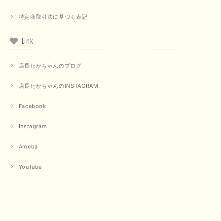
特定商取引法に基づく表記
【PASSIONE／パシオーネ】クロップドメッセージロゴTシャツ（チャコール）
2025/07/31
Link
毎回迅速に発送して頂きありがとうございます 手書きのメッセージも楽し
店長たかちゃんのブログ
みになっています 丈感が短いカットソーを探していて、ちょうど見つかり
良かったです またよろしくお願いします
店長たかちゃんのINSTAGRAM
いつもありがとうございます。 暑い日が続く毎日、すぐに活
用していただける商品が、無事 お手元にお届けてきて嬉しい
Facebook
です。 夏物が少なくなってきていますが、お気に召していた
だける商品を見つけていただきありがとうございました。 又
Instagram
のご来店お待ちしております。
Ameba
【QTUME／クチューム】ボンディングフーディーベスト（ブラック）
YouTube
2025/03/13
今回も早々に発送して頂けて良かったです この端境期に使えて重宝しそう
です 手書きのメッセージもありがとうございました また利用させて頂きた
いと思うショップさんです