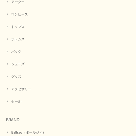
アウター
【CYAN TOKYO／シアン トーキョー】フレアチュニックロゴロンT（ホワイト）
2026/04/23
ワンピース
トップス
早い発送で届いたのも予定より早く届きました。丁寧に梱包されていて良か
ったです。CYANさんの洋服も思っていた通りで気に入りました。
ボトムス
この度は商品のお買い上げ誠にありがとうございました。 人
バッグ
気のシアントーキョーさん、数多くあるお店の中で当店でお求
めいただきありがとうございます。 商品も無事に到着して、
お気に召していただき何よりでございます。 又のご来店お待
シューズ
ちいたしております。 ありがとうございました。
グッズ
アクセサリー
【PASSIONE／パシオーネ】ミニフードドルマンジャケット（ネイビー）
2026/03/05
セール
在庫があるかの確認対応もスムーズにしてくれて発送も早く とても気持ち
BRAND
良いお買い物が出来ました。 商品も良い物で購入して良かったです。
この度は数多くあるお店の中から当店でお声かけをいただき誠
Ballsey（ボールジィ）