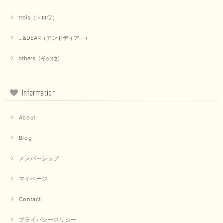
2025/09/18
trois（トロワ）
上品なシアー素材と、さりげないギャザーのデザインがとても素敵です。ブ
ラックなので、カジュアルからきれいめまで、様々なコーディネートに合わ
...&DEAR（アンドディア―）
せやすく、着回し力が高いと感じました。
others（その他）
この度は当店でのお買い物誠にありがとうございました。 商
品もお気に召していただけて大変嬉しく思います。 仰る通り
活躍するシーンの多いアイテムなので、たくさん着ていただけ
ると幸いです。 ありがとうございました。 又のご来店お待ち
Information
しております。
About
【trois／トロワ】ポンチフーディーベスト（カーキ）
Blog
2025/09/15
メンバーシップ
マイページ
【QTUME／クチューム】ドルマンスリーブケープデザインブラウス（ライトグレー）
Contact
2025/09/10
プライバシーポリシー