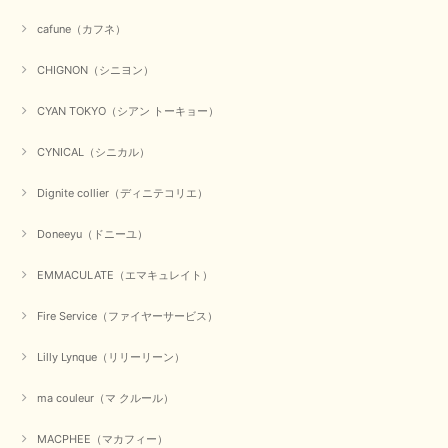
にありがとうございました。 お客様のご要望にお応えできた
事、大変嬉しく思います。 良い物をたくさん揃えてたくさん
cafune（カフネ）
のお客様に喜んでいただく、それが理想なのですが。 メーカ
ーで在庫が見つかり良かったです。 春のおしゃれを楽しんで
くださいませ。 ありがとうございました。
CHIGNON（シニヨン）
CYAN TOKYO（シアン トーキョー）
【CYAN TOKYO／シアン トーキョー】ガルゼベロアオーバータックテーパードパンツ（ブラック）
CYNICAL（シニカル）
2026/01/04
Dignite collier（ディニテコリエ）
元旦早々にお買い物したものが翌日発送完了、4日朝 に手元に届きました。
Doneeyu（ドニーユ）
お正月休みだろうとそんなに早くにご対応頂けると期待していなかったので
すが、迅速なご対応に感謝致します。ありがとうございました
EMMACULATE（エマキュレイト）
この度は、当店でのお買い物誠にありがとうございました。
無事に商品がお手元に届いて喜んでいただけた事、私共も大変
Fire Service（ファイヤーサービス）
嬉しく思います。 ありがとうございました。 又のご来店お待
ちしております。
Lilly Lynque（リリーリーン）
ma couleur（マ クルール）
【QTUME／クチューム】シャギーニットVネックベスト（ブルー）
2025/10/25
MACPHEE（マカフィー）