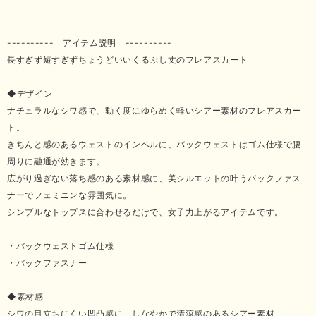
---------- アイテム説明 ----------
長すぎず短すぎずちょうどいいくるぶし丈のフレアスカート
◆デザイン
ナチュラルなシワ感で、動く度にゆらめく軽いシアー素材のフレアスカー
ト。
きちんと感のあるウェストのインベルに、バックウェストはゴム仕様で腰
周りに融通が効きます。
広がり過ぎない落ち感のある素材感に、美シルエットの叶うバックファス
ナーでフェミニンな雰囲気に。
シンプルなトップスに合わせるだけで、女子力上がるアイテムです。
・バックウェストゴム仕様
・バックファスナー
◆素材感
シワの目立ちにくい凹凸感に、しなやかで清涼感のあるシアー素材