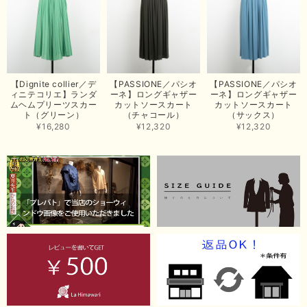
【ma couleur／マクルール】ハイゲージトリコットVガゼットタンク（ブラウン）
2026/06/26
思っていた通りの商品でした。発送も早く、梱包も丁寧。又、お世話になり
【Dignite collier／デ
【PASSIONE／パシオ
【PASSIONE／パシオ
たいと思いました。色々とありがとうございました。
ィニテコリエ】ランダ
ーネ】ロングギャザー
ーネ】ロングギャザー
ムヘムプリーツスカー
カットソースカート
カットソースカート
この度は当店でのお買い上げ誠にありがとうございました。
ト（グリーン）
（チャコール）
（サックス）
商品もお気に召していただき嬉しい限りでございます。 ブラ
¥16,280
¥12,320
¥12,320
ウンは好みが分かれますが、お買い上げいただくならたくさん
出ている今年がおすすめですね。 ありがとうございました。
またのご来店お待ちしております。
【RILATO／リラート】袖ギャザーシャツ（イエロー）
2026/05/21
イエローと表示ありますが、黄緑っぽい気がします
この度は商品のお買い上げ誠にありがとうございました。 仰
る通り、ブランドでのカラー表記はイエローですが。 実際は