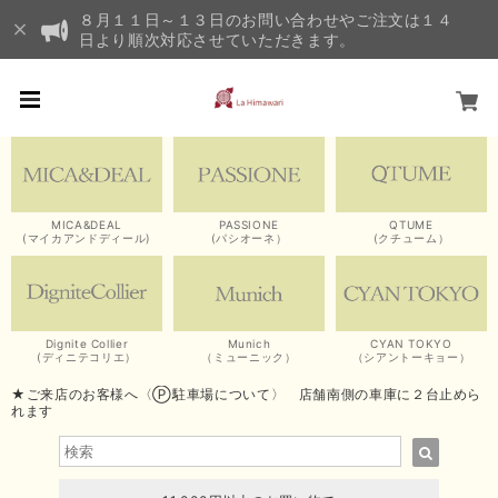
８月１１日～１３日のお問い合わせやご注文は１４
日より順次対応させていただきます。
MICA&DEAL
PASSIONE
QTUME
(マイカアンドディール)
(パシオーネ）
(クチューム）
Dignite Collier
Munich
CYAN TOKYO
(ディニテコリエ）
（ミューニック）
（シアントーキョー）
★ご来店のお客様へ〈Ⓟ駐車場について〉 店舗南側の車庫に２台止めら
れます