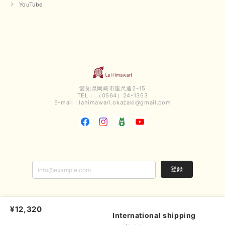
【QTUME／クチューム】ボンディングフーディーベスト（ブラック）
YouTube
2025/03/13
今回も早々に発送して頂けて良かったです この端境期に使えて重宝しそう
です 手書きのメッセージもありがとうございました また利用させて頂きた
いと思うショップさんです
いつもありがとうございます。 この度も、お気に召していた
だける商品を見つけていただき誠にありがとうございました。
愛知県岡崎市連尺通2-15
仰る通り、三寒四温とまだ冷える時がございますが、合わせる
TEL： （0564）24-1363
アイテムよって長いシーズンお使いいただける事と思います。
E-mail：
lahimawari.okazaki@gmail.com
またご要望などございましたらお気軽にお問い合わせください
ませ。 ありがとうございました。
【PASSIONE／パシオーネ】スリットネックバックロングカーディガン（ブルー）＊ご注文商品
2025/02/28
登録
無事受け取りました お写真の通り、とっても綺麗な色で気に入りました こ
れから大活躍です 大切にいっぱい着ます♪ この度はご丁寧に対応いただ
¥12,320
き、ありがとうございました お店の方にもお伺いさせていただきたいです
La Himawari |
プライバシーポリシー
|
特定商取引法に基づく表記
|
会員規約
International shipping