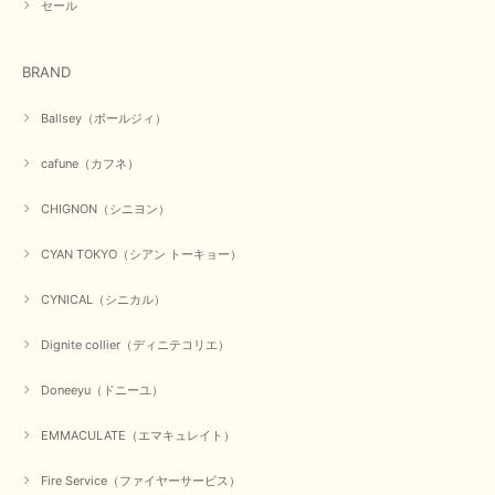
セール
在庫があるかの確認対応もスムーズにしてくれて発送も早く とても気持ち
BRAND
良いお買い物が出来ました。 商品も良い物で購入して良かったです。
この度は数多くあるお店の中から当店でお声かけをいただき誠
Ballsey（ボールジィ）
にありがとうございました。 お客様のご要望にお応えできた
事、大変嬉しく思います。 良い物をたくさん揃えてたくさん
cafune（カフネ）
のお客様に喜んでいただく、それが理想なのですが。 メーカ
ーで在庫が見つかり良かったです。 春のおしゃれを楽しんで
くださいませ。 ありがとうございました。
CHIGNON（シニヨン）
CYAN TOKYO（シアン トーキョー）
【CYAN TOKYO／シアン トーキョー】ガルゼベロアオーバータックテーパードパンツ（ブラック）
CYNICAL（シニカル）
2026/01/04
Dignite collier（ディニテコリエ）
元旦早々にお買い物したものが翌日発送完了、4日朝 に手元に届きました。
Doneeyu（ドニーユ）
お正月休みだろうとそんなに早くにご対応頂けると期待していなかったので
すが、迅速なご対応に感謝致します。ありがとうございました
EMMACULATE（エマキュレイト）
この度は、当店でのお買い物誠にありがとうございました。
無事に商品がお手元に届いて喜んでいただけた事、私共も大変
Fire Service（ファイヤーサービス）
嬉しく思います。 ありがとうございました。 又のご来店お待