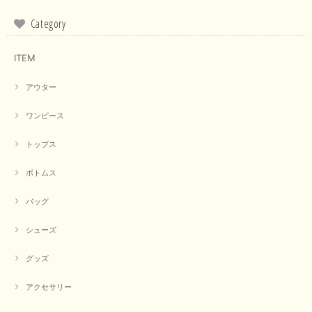
緑がかったイエローになるため、黄緑に近いです。 画像では
実際の色に伝えられるように努力していますが、 見る時の環
Category
境や見る人の判断の違いで誤差がでてしまうと思います。 ご
指摘ありがとうございました。 又のご来店お待ちしておりま
す。
ITEM
アウター
【CYAN TOKYO／シアン トーキョー】フレアチュニックロゴロンT（ホワイト）
2026/04/23
ワンピース
トップス
早い発送で届いたのも予定より早く届きました。丁寧に梱包されていて良か
ったです。CYANさんの洋服も思っていた通りで気に入りました。
ボトムス
この度は商品のお買い上げ誠にありがとうございました。 人
バッグ
気のシアントーキョーさん、数多くあるお店の中で当店でお求
めいただきありがとうございます。 商品も無事に到着して、
お気に召していただき何よりでございます。 又のご来店お待
シューズ
ちいたしております。 ありがとうございました。
グッズ
アクセサリー
【PASSIONE／パシオーネ】ミニフードドルマンジャケット（ネイビー）
2026/03/05