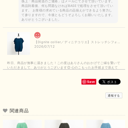
係上「商品発送のご連絡」はメールにてさせて頂いています。
商品到着後、何も問題なければBASEで処理をさせて頂いてい
ます。 お客様の求めている商品の品揃えができるよう努力し
て参りますので、今後ともどうぞよろしくお願いいたします。
ありがとうございました。
【Dignite collier／ディニテコリエ】ストレッチシフォンブラウス（ブルー）＊再入荷予定
2026/07/12
昨日、商品が無事に届きました！この度はありさんのおかげでご縁を繋いで
いただきまして、ありがとうございます😊 心のこもったお手紙まで添えて
いただきまして、ありがとうございます😊 商品もとても可愛くて、着心地
も良さそうでとても嬉しいです！この夏 大活躍しそうです💕 これからも
よろしくお願いいたします！
Save
この度は商品のお買い上げありがとうございました。 無事に
通報する
お手元に届き、気に入っていただけて安心いたしました！
arichanと同様に、商品の良さを共感していただけて大変嬉し
いです。 きれい見えして、イージーケアで暑くても快適な素
関連商品
材感。 楽しい夏を過ごしてくださいませ。 ありがとうござい
まいした。 またのご縁を楽しみにお待ちしております。