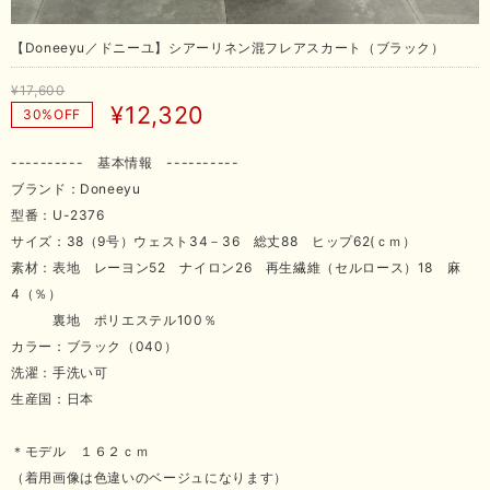
【Doneeyu／ドニーユ】シアーリネン混フレアスカート（ブラック）
¥17,600
¥12,320
30%OFF
---------- 基本情報 ----------
ブランド：Doneeyu
型番：U-2376
サイズ：38（9号）ウェスト34－36 総丈88 ヒップ62(ｃｍ）
素材：表地 レーヨン52 ナイロン26 再生繊維（セルロース）18 麻
4（％）
裏地 ポリエステル100％
カラー：ブラック（040）
洗濯：手洗い可
生産国：日本
＊モデル １６２ｃｍ
（着用画像は色違いのベージュになります）