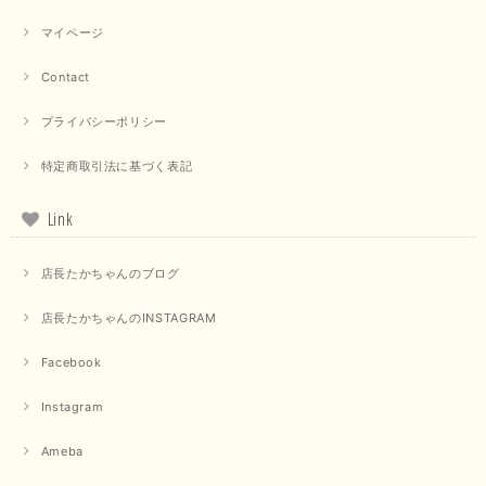
マイページ
【QTUME／クチューム】ドルマンスリーブケープデザインブラウス（ライトグレー）
Contact
2025/09/10
プライバシーポリシー
特定商取引法に基づく表記
【PASSIONE／パシオーネ】クロップドメッセージロゴTシャツ（チャコール）
2025/07/31
Link
毎回迅速に発送して頂きありがとうございます 手書きのメッセージも楽し
店長たかちゃんのブログ
みになっています 丈感が短いカットソーを探していて、ちょうど見つかり
良かったです またよろしくお願いします
店長たかちゃんのINSTAGRAM
いつもありがとうございます。 暑い日が続く毎日、すぐに活
用していただける商品が、無事 お手元にお届けてきて嬉しい
Facebook
です。 夏物が少なくなってきていますが、お気に召していた
だける商品を見つけていただきありがとうございました。 又
Instagram
のご来店お待ちしております。
Ameba