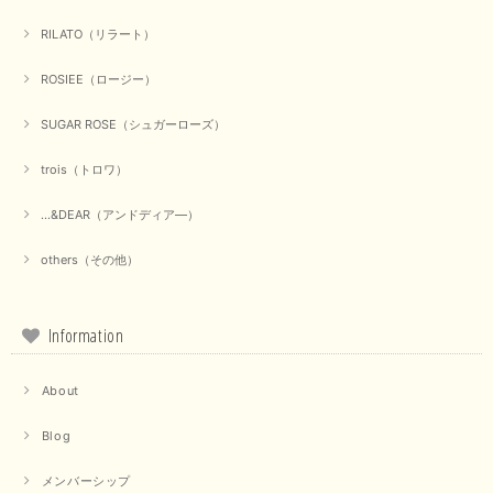
2025/09/23
RILATO（リラート）
ROSIEE（ロージー）
【marmors／マルモア】シアーギャザーカーディガン（ブラック）
SUGAR ROSE（シュガーローズ）
2025/09/18
trois（トロワ）
上品なシアー素材と、さりげないギャザーのデザインがとても素敵です。ブ
ラックなので、カジュアルからきれいめまで、様々なコーディネートに合わ
...&DEAR（アンドディア―）
せやすく、着回し力が高いと感じました。
others（その他）
この度は当店でのお買い物誠にありがとうございました。 商
品もお気に召していただけて大変嬉しく思います。 仰る通り
活躍するシーンの多いアイテムなので、たくさん着ていただけ
ると幸いです。 ありがとうございました。 又のご来店お待ち
Information
しております。
About
【trois／トロワ】ポンチフーディーベスト（カーキ）
Blog
2025/09/15
メンバーシップ