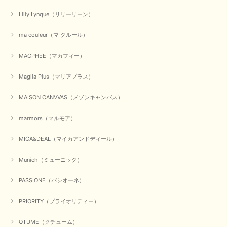
ちしております。
Lilly Lynque（リリーリーン）
ma couleur（マ クルール）
【QTUME／クチューム】シャギーニットVネックベスト（ブルー）
2025/10/25
MACPHEE（マカフィー）
Maglia Plus（マリアプラス）
かわいいふわふわのベスト届きました ありがとうございます😊
MAISON CANVVAS（メゾンキャンバス）
この度は数多くあるお店の中から、当店でお買い物していただ
き誠にありがとうございました。 商品が無事に届き、喜んで
marmors（マルモア）
いただけて何よりでございます。 重ね着の楽しい秋冬のおし
ゃれ、楽しんでくださいませ。 ありがとうございました。
MICA&DEAL（マイカアンドディール）
Munich（ミューニック）
【Dignite collier／ディニテコリエ】ショートスナップ綿ナイロンブラウス（ブラック）
2025/09/23
PASSIONE（パシオーネ）
PRIORITY（プライオリティー）
QTUME（クチューム）
【Munich／ミューニック】8ozスラブデニムバルーンシャツ（ホワイト）