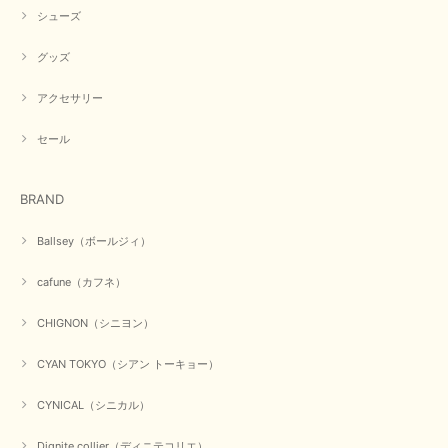
お気に召していただき何よりでございます。 又のご来店お待
シューズ
ちいたしております。 ありがとうございました。
グッズ
アクセサリー
【PASSIONE／パシオーネ】ミニフードドルマンジャケット（ネイビー）
2026/03/05
セール
在庫があるかの確認対応もスムーズにしてくれて発送も早く とても気持ち
BRAND
良いお買い物が出来ました。 商品も良い物で購入して良かったです。
この度は数多くあるお店の中から当店でお声かけをいただき誠
Ballsey（ボールジィ）
にありがとうございました。 お客様のご要望にお応えできた
事、大変嬉しく思います。 良い物をたくさん揃えてたくさん
cafune（カフネ）
のお客様に喜んでいただく、それが理想なのですが。 メーカ
ーで在庫が見つかり良かったです。 春のおしゃれを楽しんで
くださいませ。 ありがとうございました。
CHIGNON（シニヨン）
CYAN TOKYO（シアン トーキョー）
【CYAN TOKYO／シアン トーキョー】ガルゼベロアオーバータックテーパードパンツ（ブラック）
CYNICAL（シニカル）
2026/01/04
Dignite collier（ディニテコリエ）