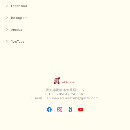
用していただける商品が、無事 お手元にお届けてきて嬉しい
Facebook
です。 夏物が少なくなってきていますが、お気に召していた
だける商品を見つけていただきありがとうございました。 又
Instagram
のご来店お待ちしております。
Ameba
【QTUME／クチューム】ボンディングフーディーベスト（ブラック）
YouTube
2025/03/13
今回も早々に発送して頂けて良かったです この端境期に使えて重宝しそう
です 手書きのメッセージもありがとうございました また利用させて頂きた
いと思うショップさんです
いつもありがとうございます。 この度も、お気に召していた
だける商品を見つけていただき誠にありがとうございました。
愛知県岡崎市連尺通2-15
仰る通り、三寒四温とまだ冷える時がございますが、合わせる
TEL： （0564）24-1363
アイテムよって長いシーズンお使いいただける事と思います。
E-mail：
lahimawari.okazaki@gmail.com
またご要望などございましたらお気軽にお問い合わせください
ませ。 ありがとうございました。
【PASSIONE／パシオーネ】スリットネックバックロングカーディガン（ブルー）＊ご注文商品