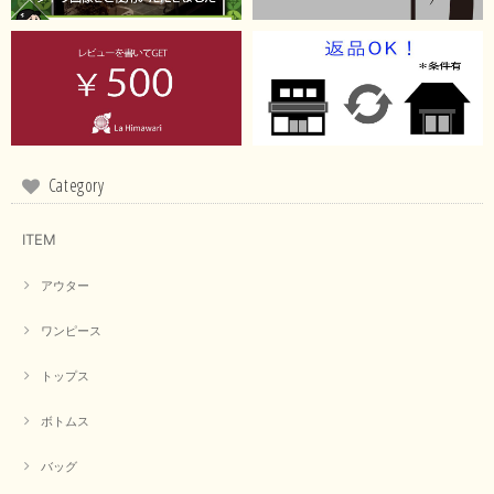
2026/05/21
イエローと表示ありますが、黄緑っぽい気がします
この度は商品のお買い上げ誠にありがとうございました。 仰
る通り、ブランドでのカラー表記はイエローですが。 実際は
緑がかったイエローになるため、黄緑に近いです。 画像では
実際の色に伝えられるように努力していますが、 見る時の環
Category
境や見る人の判断の違いで誤差がでてしまうと思います。 ご
指摘ありがとうございました。 又のご来店お待ちしておりま
す。
ITEM
アウター
【CYAN TOKYO／シアン トーキョー】フレアチュニックロゴロンT（ホワイト）
2026/04/23
ワンピース
トップス
早い発送で届いたのも予定より早く届きました。丁寧に梱包されていて良か
ったです。CYANさんの洋服も思っていた通りで気に入りました。
ボトムス
この度は商品のお買い上げ誠にありがとうございました。 人
バッグ
気のシアントーキョーさん、数多くあるお店の中で当店でお求
めいただきありがとうございます。 商品も無事に到着して、