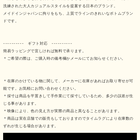
洗練された大人カジュアルスタイルを提案する日本のブランド。
メイドインジャパンに拘りをもち、上質でラインのきれいなボトムブラン
ドです。
---------- ギフト対応 ----------
簡易ラッピングで宜しければ無料で承ります。
＊ご希望の際は、ご購入時の備考欄かメールにてお知らせください。
＊在庫のかけている物に関して、メーカーに在庫があればお取り寄せが可
能です。お気軽にお問い合わせください。
＊採寸は商品を平置きして手作業にて採寸しているため、多少の誤差が生
じる事があります。
＊映像により、色の見え方が実際の商品と異なることがあります。
＊商品は実在店舗での販売もしておりますのでタイムラグにより在庫数の
ずれが生じる場合があります。