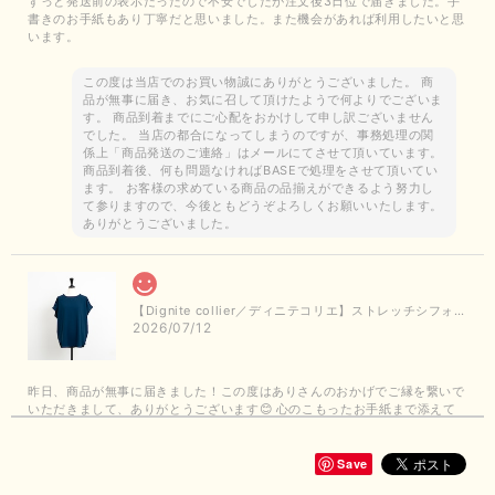
ずっと発送前の表示だったので不安でしたが注文後3日位で届きました。手
書きのお手紙もあり丁寧だと思いました。また機会があれば利用したいと思
います。
この度は当店でのお買い物誠にありがとうございました。 商
品が無事に届き、お気に召して頂けたようで何よりでございま
す。 商品到着までにご心配をおかけして申し訳ございません
でした。 当店の都合になってしまうのですが、事務処理の関
係上「商品発送のご連絡」はメールにてさせて頂いています。
商品到着後、何も問題なければBASEで処理をさせて頂いてい
ます。 お客様の求めている商品の品揃えができるよう努力し
て参りますので、今後ともどうぞよろしくお願いいたします。
ありがとうございました。
【Dignite collier／ディニテコリエ】ストレッチシフォンブラウス（ブルー）＊再入荷予定
2026/07/12
昨日、商品が無事に届きました！この度はありさんのおかげでご縁を繋いで
いただきまして、ありがとうございます😊 心のこもったお手紙まで添えて
いただきまして、ありがとうございます😊 商品もとても可愛くて、着心地
も良さそうでとても嬉しいです！この夏 大活躍しそうです💕 これからも
よろしくお願いいたします！
Save