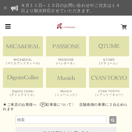
８月１１日～１３日のお問い合わせやご注文は１４
日より順次対応させていただきます。
MICA&DEAL
PASSIONE
QTUME
(マイカアンドディール)
(パシオーネ）
(クチューム）
Dignite Collier
Munich
CYAN TOKYO
(ディニテコリエ）
（ミューニック）
（シアントーキョー）
★ご来店のお客様へ〈Ⓟ駐車場について〉 店舗南側の車庫に２台止めら
れます