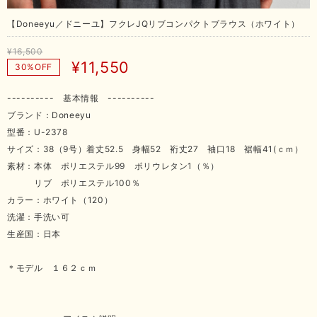
【Doneeyu／ドニーユ】フクレJQリブコンパクトブラウス（ホワイト）
¥16,500
¥11,550
30%OFF
---------- 基本情報 ----------
ブランド：Doneeyu
型番：U-2378
サイズ：38（9号）着丈52.5 身幅52 裄丈27 袖口18 裾幅41(ｃｍ）
素材：本体 ポリエステル99 ポリウレタン1（％）
リブ ポリエステル100％
カラー：ホワイト（120）
洗濯：手洗い可
生産国：日本
＊モデル １６２ｃｍ