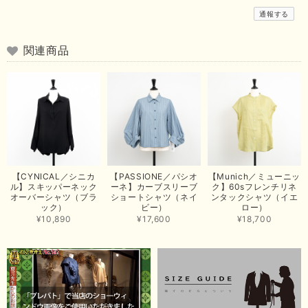
この度は商品のお買い上げありがとうございました。 無事に
通報する
お手元に届き、気に入っていただけて安心いたしました！
arichanと同様に、商品の良さを共感していただけて大変嬉し
いです。 きれい見えして、イージーケアで暑くても快適な素
関連商品
材感。 楽しい夏を過ごしてくださいませ。 ありがとうござい
まいした。 またのご縁を楽しみにお待ちしております。
【ma couleur／マクルール】ハイゲージトリコットVガゼットタンク（ブラウン）
2026/06/26
思っていた通りの商品でした。発送も早く、梱包も丁寧。又、お世話になり
【CYNICAL／シニカ
【PASSIONE／パシオ
【Munich／ミューニッ
たいと思いました。色々とありがとうございました。
ル】スキッパーネック
ーネ】カーブスリーブ
ク】60sフレンチリネ
オーバーシャツ（ブラ
ショートシャツ（ネイ
ンタックシャツ（イエ
この度は当店でのお買い上げ誠にありがとうございました。
ック）
ビー）
ロー）
商品もお気に召していただき嬉しい限りでございます。 ブラ
¥10,890
¥17,600
¥18,700
ウンは好みが分かれますが、お買い上げいただくならたくさん
出ている今年がおすすめですね。 ありがとうございました。
またのご来店お待ちしております。
【RILATO／リラート】袖ギャザーシャツ（イエロー）