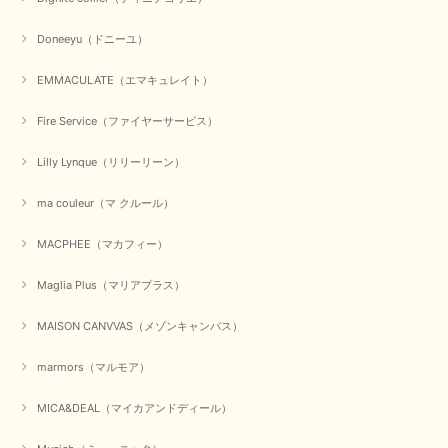
元旦早々にお買い物したものが翌日発送完了、4日朝 に手元に届きました。
Doneeyu（ドニーユ）
お正月休みだろうとそんなに早くにご対応頂けると期待していなかったので
すが、迅速なご対応に感謝致します。ありがとうございました
EMMACULATE（エマキュレイト）
この度は、当店でのお買い物誠にありがとうございました。
無事に商品がお手元に届いて喜んでいただけた事、私共も大変
Fire Service（ファイヤーサービス）
嬉しく思います。 ありがとうございました。 又のご来店お待
ちしております。
Lilly Lynque（リリーリーン）
ma couleur（マ クルール）
【QTUME／クチューム】シャギーニットVネックベスト（ブルー）
2025/10/25
MACPHEE（マカフィー）
Maglia Plus（マリアプラス）
かわいいふわふわのベスト届きました ありがとうございます😊
MAISON CANVVAS（メゾンキャンバス）
この度は数多くあるお店の中から、当店でお買い物していただ
き誠にありがとうございました。 商品が無事に届き、喜んで
marmors（マルモア）
いただけて何よりでございます。 重ね着の楽しい秋冬のおし
ゃれ、楽しんでくださいませ。 ありがとうございました。
MICA&DEAL（マイカアンドディール）