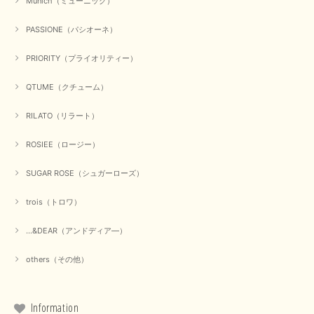
Munich（ミューニック）
【Dignite collier／ディニテコリエ】ショートスナップ綿ナイロンブラウス（ブラック）
2025/09/23
PASSIONE（パシオーネ）
PRIORITY（プライオリティー）
QTUME（クチューム）
【Munich／ミューニック】8ozスラブデニムバルーンシャツ（ホワイト）
2025/09/23
RILATO（リラート）
ROSIEE（ロージー）
【marmors／マルモア】シアーギャザーカーディガン（ブラック）
SUGAR ROSE（シュガーローズ）
2025/09/18
trois（トロワ）
上品なシアー素材と、さりげないギャザーのデザインがとても素敵です。ブ
ラックなので、カジュアルからきれいめまで、様々なコーディネートに合わ
...&DEAR（アンドディア―）
せやすく、着回し力が高いと感じました。
others（その他）
この度は当店でのお買い物誠にありがとうございました。 商
品もお気に召していただけて大変嬉しく思います。 仰る通り
活躍するシーンの多いアイテムなので、たくさん着ていただけ
ると幸いです。 ありがとうございました。 又のご来店お待ち
Information