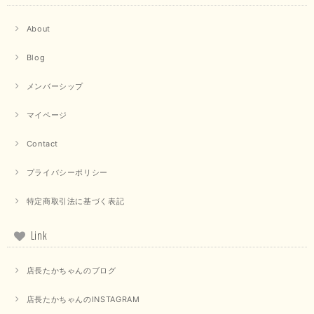
しております。
About
【trois／トロワ】ポンチフーディーベスト（カーキ）
Blog
2025/09/15
メンバーシップ
マイページ
【QTUME／クチューム】ドルマンスリーブケープデザインブラウス（ライトグレー）
Contact
2025/09/10
プライバシーポリシー
特定商取引法に基づく表記
【PASSIONE／パシオーネ】クロップドメッセージロゴTシャツ（チャコール）
2025/07/31
Link
毎回迅速に発送して頂きありがとうございます 手書きのメッセージも楽し
店長たかちゃんのブログ
みになっています 丈感が短いカットソーを探していて、ちょうど見つかり
良かったです またよろしくお願いします
店長たかちゃんのINSTAGRAM
いつもありがとうございます。 暑い日が続く毎日、すぐに活