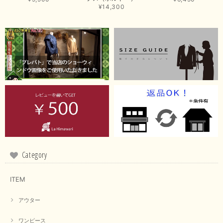
ウンは好みが分かれますが、お買い上げいただくならたくさん
¥14,300
出ている今年がおすすめですね。 ありがとうございました。
またのご来店お待ちしております。
【RILATO／リラート】袖ギャザーシャツ（イエロー）
2026/05/21
イエローと表示ありますが、黄緑っぽい気がします
この度は商品のお買い上げ誠にありがとうございました。 仰
る通り、ブランドでのカラー表記はイエローですが。 実際は
緑がかったイエローになるため、黄緑に近いです。 画像では
実際の色に伝えられるように努力していますが、 見る時の環
境や見る人の判断の違いで誤差がでてしまうと思います。 ご
Category
指摘ありがとうございました。 又のご来店お待ちしておりま
す。
ITEM
アウター
【CYAN TOKYO／シアン トーキョー】フレアチュニックロゴロンT（ホワイト）
2026/04/23
ワンピース