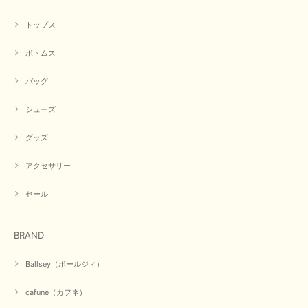
トップス
早い発送で届いたのも予定より早く届きました。丁寧に梱包されていて良か
ったです。CYANさんの洋服も思っていた通りで気に入りました。
ボトムス
この度は商品のお買い上げ誠にありがとうございました。 人
気のシアントーキョーさん、数多くあるお店の中で当店でお求
バッグ
めいただきありがとうございます。 商品も無事に到着して、
お気に召していただき何よりでございます。 又のご来店お待
ちいたしております。 ありがとうございました。
シューズ
グッズ
【PASSIONE／パシオーネ】ミニフードドルマンジャケット（ネイビー）
アクセサリー
2026/03/05
セール
在庫があるかの確認対応もスムーズにしてくれて発送も早く とても気持ち
良いお買い物が出来ました。 商品も良い物で購入して良かったです。
BRAND
この度は数多くあるお店の中から当店でお声かけをいただき誠
にありがとうございました。 お客様のご要望にお応えできた
Ballsey（ボールジィ）
事、大変嬉しく思います。 良い物をたくさん揃えてたくさん
のお客様に喜んでいただく、それが理想なのですが。 メーカ
cafune（カフネ）
ーで在庫が見つかり良かったです。 春のおしゃれを楽しんで
くださいませ。 ありがとうございました。