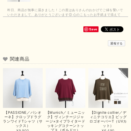
昨日、商品が無事に届きました！この度はありさんのおかげでご縁を繋いで
いただきまして、ありがとうございます😊 心のこもったお手紙まで添えて
いただきまして、ありがとうございます😊 商品もとても可愛くて、着心地
も良さそうでとても嬉しいです！この夏 大活躍しそうです💕 これからも
よろしくお願いいたします！
Save
この度は商品のお買い上げありがとうございました。 無事に
通報する
お手元に届き、気に入っていただけて安心いたしました！
arichanと同様に、商品の良さを共感していただけて大変嬉し
いです。 きれい見えして、イージーケアで暑くても快適な素
関連商品
材感。 楽しい夏を過ごしてくださいませ。 ありがとうござい
まいした。 またのご縁を楽しみにお待ちしております。
【ma couleur／マクルール】ハイゲージトリコットVガゼットタンク（ブラウン）
2026/06/26
思っていた通りの商品でした。発送も早く、梱包も丁寧。又、お世話になり
【PASSIONE／パシオ
【Munich／ミューニッ
【Dignite collier／デ
たいと思いました。色々とありがとうございました。
ーネ】クロップドラグ
ク】ヴィンテージジャ
ィニテコリエ】ビッグ
ランワイドTシャツ（サ
ージ×タイプライタード
ロゴオーバーT（UVカ
この度は当店でのお買い上げ誠にありがとうございました。
ックス）
ッキングコクーントッ
ット）
プス（ボルドー）
商品もお気に召していただき嬉しい限りでございます。 ブラ
¥9,900
¥6,490