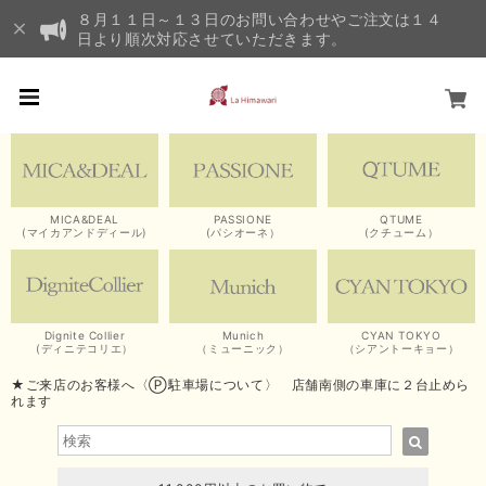
８月１１日～１３日のお問い合わせやご注文は１４
日より順次対応させていただきます。
MICA&DEAL
PASSIONE
QTUME
(マイカアンドディール)
(パシオーネ）
(クチューム）
Dignite Collier
Munich
CYAN TOKYO
(ディニテコリエ）
（ミューニック）
（シアントーキョー）
★ご来店のお客様へ〈Ⓟ駐車場について〉 店舗南側の車庫に２台止めら
れます