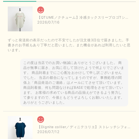
【QTUME／クチューム】冷感タックスリーブロゴTシャツ（ライトグレー）
2026/07/16
ずっと発送前の表示だったので不安でしたが注文後3日位で届きました。手
書きのお手紙もあり丁寧だと思いました。また機会があれば利用したいと思
います。
この度は当店でのお買い物誠にありがとうございました。 商
品が無事に届き、お気に召して頂けたようで何よりでございま
す。 商品到着までにご心配をおかけして申し訳ございません
でした。 当店の都合になってしまうのですが、事務処理の関
係上「商品発送のご連絡」はメールにてさせて頂いています。
商品到着後、何も問題なければBASEで処理をさせて頂いてい
ます。 お客様の求めている商品の品揃えができるよう努力し
て参りますので、今後ともどうぞよろしくお願いいたします。
ありがとうございました。
【Dignite collier／ディニテコリエ】ストレッチシフォンブラウス（ブルー）＊再入荷予定
2026/07/12