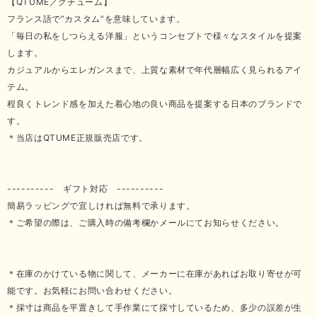
【QTUME／クチューム】
フランス語で”カスタム”を意味しています。
「毎日の私をしつらえる洋服」というコンセプトで様々なスタイルを提案
します。
カジュアルからエレガンスまで、上質な素材で年代層幅広く見られるアイ
テム。
程良くトレンド感を加えた着心地の良い商品を提案する日本のブランドで
す。
＊当店はQTUME正規販売店です。
---------- ギフト対応 ----------
簡易ラッピングで宜しければ無料で承ります。
＊ご希望の際は、ご購入時の備考欄かメールにてお知らせください。
＊在庫のかけている物に関して、メーカーに在庫があればお取り寄せが可
能です。お気軽にお問い合わせください。
＊採寸は商品を平置きして手作業にて採寸しているため、多少の誤差が生