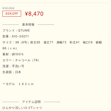
¥12,100
¥8,470
30%OFF
---------- 基本情報 ----------
ブランド：QTUME
型番：610-35071
サイズ：38（9号）前丈65 後丈71 身幅72 裄丈41 袖口19 裾幅
66（ｃｍ）
素材：綿100％
カラー：チャコール（78）
洗濯：手洗い可
生産国：日本
＊モデル １６２ｃｍ
---------- アイテム説明 ----------
ひんやり涼しいロゴTシャツ