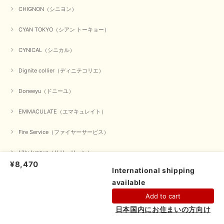
CHIGNON（シニヨン）
CYAN TOKYO（シアン トーキョー）
【CYAN TOKYO／シアン トーキョー】ガルゼベロアオーバータックテーパードパンツ（ブラック）
2026/01/04
CYNICAL（シニカル）
Dignite collier（ディニテコリエ）
元旦早々にお買い物したものが翌日発送完了、4日朝 に手元に届きました。
お正月休みだろうとそんなに早くにご対応頂けると期待していなかったので
Doneeyu（ドニーユ）
すが、迅速なご対応に感謝致します。ありがとうございました
EMMACULATE（エマキュレイト）
この度は、当店でのお買い物誠にありがとうございました。
無事に商品がお手元に届いて喜んでいただけた事、私共も大変
嬉しく思います。 ありがとうございました。 又のご来店お待
Fire Service（ファイヤーサービス）
ちしております。
Lilly Lynque（リリーリーン）
¥8,470
International shipping
ma couleur（マ クルール）
【QTUME／クチューム】シャギーニットVネックベスト（ブルー）
available
ショップに質問する
2025/10/25
MACPHEE（マカフィー）
Add to cart
日本国内にお住まいの方向け
かわいいふわふわのベスト届きました ありがとうございます😊
Maglia Plus（マリアプラス）