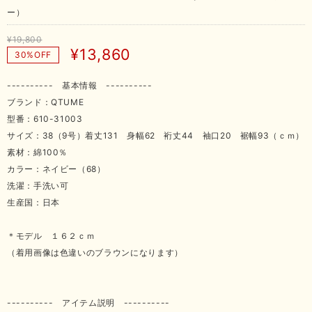
ー）
¥19,800
¥13,860
30%OFF
---------- 基本情報 ----------
ブランド：QTUME
型番：610-31003
サイズ：38（9号）着丈131 身幅62 裄丈44 袖口20 裾幅93（ｃｍ）
素材：綿100％
カラー：ネイビー（68）
洗濯：手洗い可
生産国：日本
＊モデル １６２ｃｍ
（着用画像は色違いのブラウンになります）
---------- アイテム説明 ----------