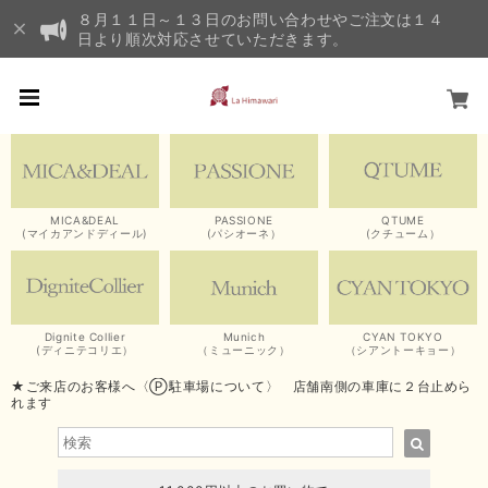
８月１１日～１３日のお問い合わせやご注文は１４
日より順次対応させていただきます。
MICA&DEAL
PASSIONE
QTUME
(マイカアンドディール)
(パシオーネ）
(クチューム）
Dignite Collier
Munich
CYAN TOKYO
(ディニテコリエ）
（ミューニック）
（シアントーキョー）
★ご来店のお客様へ〈Ⓟ駐車場について〉 店舗南側の車庫に２台止めら
れます