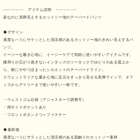
---------- アイテム説明 ----------
楽なのに美脚見えするカットソー地のテーパードパンツ
◆デザイン
適度なハリにサラッとした清涼感のあるカットソー地のきれい見えするパ
ンツ。
イージーな履き心地に、イージーケアで気軽に使いやすいアイテムです。
腰周りが広がり過ぎないインタックのツータックでゆとりのある股上か
ら、裾にややつぼまったシルエットのテーパードライン。
スウェットライクな履き心地に足元をすっきり見せる美脚ラインで、オフ
ィスからデイリーまで使いやすい一枚です。
・ウェストゴム仕様（アジャスターで調整可）
・両サイドポケットあり
・フロントボタン２つ＋ファスナー
◆素材感
適度なハリにサラッとした清涼感のある肌触りのカットソー素材