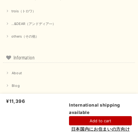
2025/09/18
trois（トロワ）
上品なシアー素材と、さりげないギャザーのデザインがとても素敵です。ブ
ラックなので、カジュアルからきれいめまで、様々なコーディネートに合わ
...&DEAR（アンドディア―）
せやすく、着回し力が高いと感じました。
others（その他）
この度は当店でのお買い物誠にありがとうございました。 商
品もお気に召していただけて大変嬉しく思います。 仰る通り
活躍するシーンの多いアイテムなので、たくさん着ていただけ
ると幸いです。 ありがとうございました。 又のご来店お待ち
Information
しております。
About
【trois／トロワ】ポンチフーディーベスト（カーキ）
Blog
2025/09/15
メンバーシップ
¥11,396
International shipping
マイページ
available
ショップに質問する
【QTUME／クチューム】ドルマンスリーブケープデザインブラウス（ライトグレー）
Add to cart
Contact
2025/09/10
日本国内にお住まいの方向け
プライバシーポリシー