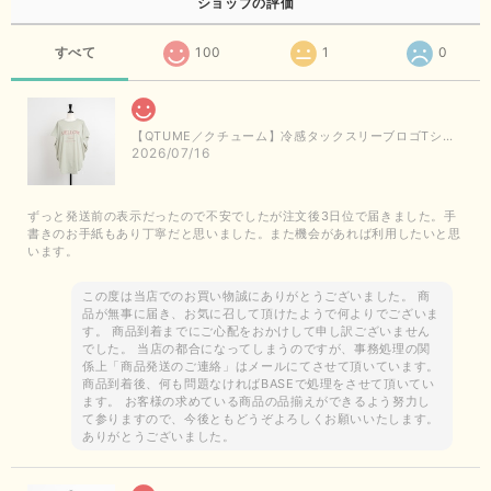
ショップの評価
すべて
100
1
0
【QTUME／クチューム】冷感タックスリーブロゴTシャツ（ライトグレー）
2026/07/16
ずっと発送前の表示だったので不安でしたが注文後3日位で届きました。手
書きのお手紙もあり丁寧だと思いました。また機会があれば利用したいと思
います。
この度は当店でのお買い物誠にありがとうございました。 商
品が無事に届き、お気に召して頂けたようで何よりでございま
す。 商品到着までにご心配をおかけして申し訳ございません
でした。 当店の都合になってしまうのですが、事務処理の関
係上「商品発送のご連絡」はメールにてさせて頂いています。
商品到着後、何も問題なければBASEで処理をさせて頂いてい
ます。 お客様の求めている商品の品揃えができるよう努力し
て参りますので、今後ともどうぞよろしくお願いいたします。
ありがとうございました。