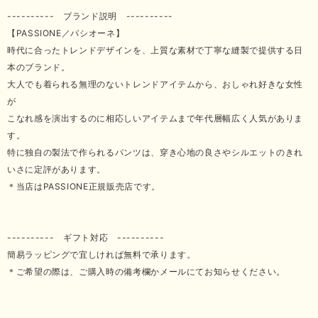
---------- ブランド説明 ----------
【PASSIONE／パシオーネ】
時代に合ったトレンドデザインを、上質な素材で丁寧な縫製で提供する日
本のブランド。
大人でも着られる無理のないトレンドアイテムから、おしゃれ好きな女性
が
こなれ感を演出するのに相応しいアイテムまで年代層幅広く人気がありま
す。
特に独自の製法で作られるパンツは、穿き心地の良さやシルエットのきれ
いさに定評があります。
＊当店はPASSIONE正規販売店です。
---------- ギフト対応 ----------
簡易ラッピングで宜しければ無料で承ります。
＊ご希望の際は、ご購入時の備考欄かメールにてお知らせください。