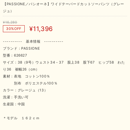
【PASSIONE／パシオーネ】ワイドテーパードカットソーパンツ（グレー
ジュ）
¥16,280
¥11,396
30%OFF
---------- 基本情報 ----------
ブランド：PASSIONE
型番：626627
サイズ：38（9号）ウェスト34－37 股上38 股下67 ヒップ58 わた
り36 裾幅26（cm）
素材：表地 コットン100％
別布 ポリエステル100％
カラー：グレージュ（13）
洗濯：手洗い可
生産国：中国
＊モデル １６２ｃｍ