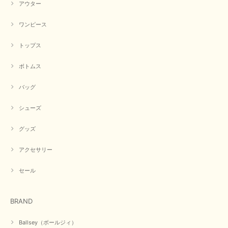
アウター
【CYAN TOKYO／シアン トーキョー】フレアチュニックロゴロンT（ホワイト）
2026/04/23
ワンピース
トップス
早い発送で届いたのも予定より早く届きました。丁寧に梱包されていて良か
ったです。CYANさんの洋服も思っていた通りで気に入りました。
ボトムス
この度は商品のお買い上げ誠にありがとうございました。 人
バッグ
気のシアントーキョーさん、数多くあるお店の中で当店でお求
めいただきありがとうございます。 商品も無事に到着して、
お気に召していただき何よりでございます。 又のご来店お待
シューズ
ちいたしております。 ありがとうございました。
グッズ
アクセサリー
【PASSIONE／パシオーネ】ミニフードドルマンジャケット（ネイビー）
2026/03/05
セール
在庫があるかの確認対応もスムーズにしてくれて発送も早く とても気持ち
BRAND
良いお買い物が出来ました。 商品も良い物で購入して良かったです。
この度は数多くあるお店の中から当店でお声かけをいただき誠
Ballsey（ボールジィ）