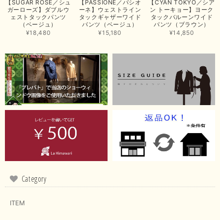
【SUGAR ROSE／シュ
【PASSIONE／パシオ
【CYAN TOKYO／シア
たいと思いました。色々とありがとうございました。
ガーローズ】ダブルウ
ーネ】ウェストライン
ン トーキョー】ヨーク
ェストタックパンツ
タックギャザーワイド
タックバルーンワイド
この度は当店でのお買い上げ誠にありがとうございました。
（ベージュ）
パンツ（ベージュ）
パンツ（ブラウン）
商品もお気に召していただき嬉しい限りでございます。 ブラ
¥18,480
¥15,180
¥14,850
ウンは好みが分かれますが、お買い上げいただくならたくさん
出ている今年がおすすめですね。 ありがとうございました。
またのご来店お待ちしております。
【RILATO／リラート】袖ギャザーシャツ（イエロー）
2026/05/21
イエローと表示ありますが、黄緑っぽい気がします
この度は商品のお買い上げ誠にありがとうございました。 仰
る通り、ブランドでのカラー表記はイエローですが。 実際は
緑がかったイエローになるため、黄緑に近いです。 画像では
実際の色に伝えられるように努力していますが、 見る時の環
Category
境や見る人の判断の違いで誤差がでてしまうと思います。 ご
指摘ありがとうございました。 又のご来店お待ちしておりま
す。
ITEM