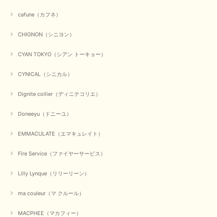
にありがとうございました。 お客様のご要望にお応えできた
事、大変嬉しく思います。 良い物をたくさん揃えてたくさん
cafune（カフネ）
のお客様に喜んでいただく、それが理想なのですが。 メーカ
ーで在庫が見つかり良かったです。 春のおしゃれを楽しんで
くださいませ。 ありがとうございました。
CHIGNON（シニヨン）
CYAN TOKYO（シアン トーキョー）
【CYAN TOKYO／シアン トーキョー】ガルゼベロアオーバータックテーパードパンツ（ブラック）
CYNICAL（シニカル）
2026/01/04
Dignite collier（ディニテコリエ）
元旦早々にお買い物したものが翌日発送完了、4日朝 に手元に届きました。
Doneeyu（ドニーユ）
お正月休みだろうとそんなに早くにご対応頂けると期待していなかったので
すが、迅速なご対応に感謝致します。ありがとうございました
EMMACULATE（エマキュレイト）
この度は、当店でのお買い物誠にありがとうございました。
無事に商品がお手元に届いて喜んでいただけた事、私共も大変
Fire Service（ファイヤーサービス）
嬉しく思います。 ありがとうございました。 又のご来店お待
ちしております。
Lilly Lynque（リリーリーン）
ma couleur（マ クルール）
【QTUME／クチューム】シャギーニットVネックベスト（ブルー）
2025/10/25
MACPHEE（マカフィー）