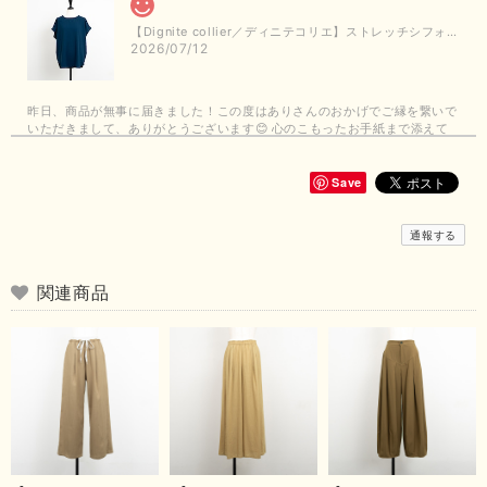
【Dignite collier／ディニテコリエ】ストレッチシフォンブラウス（ブルー）＊再入荷予定
2026/07/12
昨日、商品が無事に届きました！この度はありさんのおかげでご縁を繋いで
いただきまして、ありがとうございます😊 心のこもったお手紙まで添えて
いただきまして、ありがとうございます😊 商品もとても可愛くて、着心地
も良さそうでとても嬉しいです！この夏 大活躍しそうです💕 これからも
よろしくお願いいたします！
Save
この度は商品のお買い上げありがとうございました。 無事に
通報する
お手元に届き、気に入っていただけて安心いたしました！
arichanと同様に、商品の良さを共感していただけて大変嬉し
いです。 きれい見えして、イージーケアで暑くても快適な素
関連商品
材感。 楽しい夏を過ごしてくださいませ。 ありがとうござい
まいした。 またのご縁を楽しみにお待ちしております。
【ma couleur／マクルール】ハイゲージトリコットVガゼットタンク（ブラウン）
2026/06/26
思っていた通りの商品でした。発送も早く、梱包も丁寧。又、お世話になり