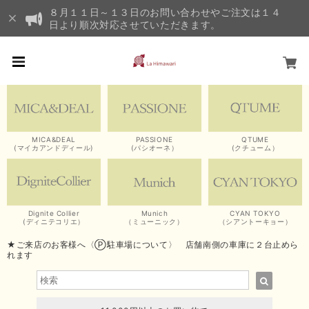
８月１１日～１３日のお問い合わせやご注文は１４
日より順次対応させていただきます。
MICA&DEAL
PASSIONE
QTUME
(マイカアンドディール)
(パシオーネ）
(クチューム）
Dignite Collier
Munich
CYAN TOKYO
(ディニテコリエ）
（ミューニック）
（シアントーキョー）
★ご来店のお客様へ〈Ⓟ駐車場について〉 店舗南側の車庫に２台止めら
れます