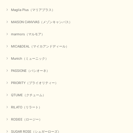
Maglia Plus（マリアプラス）
かわいいふわふわのベスト届きました ありがとうございます😊
MAISON CANVVAS（メゾンキャンバス）
この度は数多くあるお店の中から、当店でお買い物していただ
き誠にありがとうございました。 商品が無事に届き、喜んで
marmors（マルモア）
いただけて何よりでございます。 重ね着の楽しい秋冬のおし
ゃれ、楽しんでくださいませ。 ありがとうございました。
MICA&DEAL（マイカアンドディール）
Munich（ミューニック）
【Dignite collier／ディニテコリエ】ショートスナップ綿ナイロンブラウス（ブラック）
2025/09/23
PASSIONE（パシオーネ）
PRIORITY（プライオリティー）
QTUME（クチューム）
【Munich／ミューニック】8ozスラブデニムバルーンシャツ（ホワイト）
2025/09/23
RILATO（リラート）
ROSIEE（ロージー）
【marmors／マルモア】シアーギャザーカーディガン（ブラック）
SUGAR ROSE（シュガーローズ）