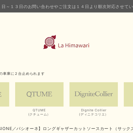
１日～１３日のお問い合わせやご注文は１４日より順次対応させて
の車庫に２台止められます
QTUME
Dignite Collier
(クチューム）
(ディニテコリエ）
SSIONE／パシオーネ】ロングギャザーカットソースカート（サック