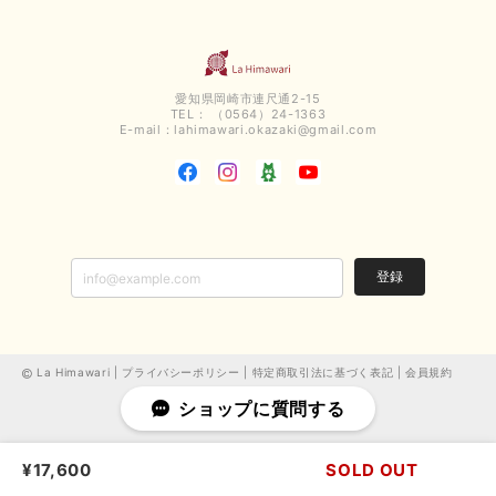
いつもありがとうございます。 暑い日が続く毎日、すぐに活
用していただける商品が、無事 お手元にお届けてきて嬉しい
です。 夏物が少なくなってきていますが、お気に召していた
だける商品を見つけていただきありがとうございました。 又
のご来店お待ちしております。
愛知県岡崎市連尺通2-15
TEL： （0564）24-1363
E-mail：
lahimawari.okazaki@gmail.com
【QTUME／クチューム】ボンディングフーディーベスト（ブラック）
2025/03/13
今回も早々に発送して頂けて良かったです この端境期に使えて重宝しそう
です 手書きのメッセージもありがとうございました また利用させて頂きた
いと思うショップさんです
登録
いつもありがとうございます。 この度も、お気に召していた
だける商品を見つけていただき誠にありがとうございました。
仰る通り、三寒四温とまだ冷える時がございますが、合わせる
アイテムよって長いシーズンお使いいただける事と思います。
La Himawari |
プライバシーポリシー
|
特定商取引法に基づく表記
|
会員規約
またご要望などございましたらお気軽にお問い合わせください
ショップに質問する
ませ。 ありがとうございました。
¥17,600
SOLD OUT