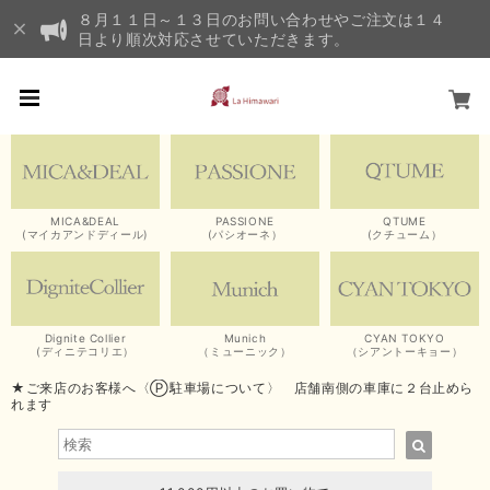
８月１１日～１３日のお問い合わせやご注文は１４
日より順次対応させていただきます。
MICA&DEAL
PASSIONE
QTUME
(マイカアンドディール)
(パシオーネ）
(クチューム）
Dignite Collier
Munich
CYAN TOKYO
(ディニテコリエ）
（ミューニック）
（シアントーキョー）
★ご来店のお客様へ〈Ⓟ駐車場について〉 店舗南側の車庫に２台止めら
れます