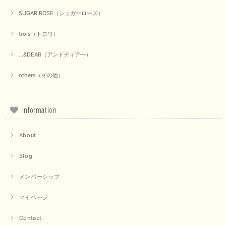
【Dignite collier／ディニテコリエ】ショートスナップ綿ナイロンブラウス（ブラック）
SUGAR ROSE（シュガーローズ）
2025/09/23
trois（トロワ）
...&DEAR（アンドディア―）
【Munich／ミューニック】8ozスラブデニムバルーンシャツ（ホワイト）
2025/09/23
others（その他）
Information
【marmors／マルモア】シアーギャザーカーディガン（ブラック）
2025/09/18
About
Blog
上品なシアー素材と、さりげないギャザーのデザインがとても素敵です。ブ
ラックなので、カジュアルからきれいめまで、様々なコーディネートに合わ
せやすく、着回し力が高いと感じました。
メンバーシップ
この度は当店でのお買い物誠にありがとうございました。 商
マイページ
品もお気に召していただけて大変嬉しく思います。 仰る通り
活躍するシーンの多いアイテムなので、たくさん着ていただけ
Contact
ると幸いです。 ありがとうございました。 又のご来店お待ち