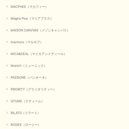
MACPHEE（マカフィー）
元旦早々にお買い物したものが翌日発送完了、4日朝 に手元に届きました。
お正月休みだろうとそんなに早くにご対応頂けると期待していなかったので
すが、迅速なご対応に感謝致します。ありがとうございました
Maglia Plus（マリアプラス）
この度は、当店でのお買い物誠にありがとうございました。
MAISON CANVVAS（メゾンキャンバス）
無事に商品がお手元に届いて喜んでいただけた事、私共も大変
嬉しく思います。 ありがとうございました。 又のご来店お待
ちしております。
marmors（マルモア）
MICA&DEAL（マイカアンドディール）
【QTUME／クチューム】シャギーニットVネックベスト（ブルー）
Munich（ミューニック）
2025/10/25
PASSIONE（パシオーネ）
かわいいふわふわのベスト届きました ありがとうございます😊
PRIORITY（プライオリティー）
この度は数多くあるお店の中から、当店でお買い物していただ
QTUME（クチューム）
き誠にありがとうございました。 商品が無事に届き、喜んで
いただけて何よりでございます。 重ね着の楽しい秋冬のおし
ゃれ、楽しんでくださいませ。 ありがとうございました。
RILATO（リラート）
ROSIEE（ロージー）