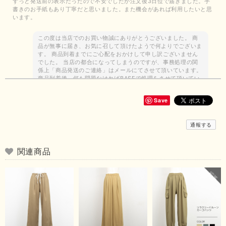
ずっと発送前の表示だったので不安でしたが注文後3日位で届きました。手
書きのお手紙もあり丁寧だと思いました。また機会があれば利用したいと思
います。
この度は当店でのお買い物誠にありがとうございました。 商
品が無事に届き、お気に召して頂けたようで何よりでございま
す。 商品到着までにご心配をおかけして申し訳ございません
でした。 当店の都合になってしまうのですが、事務処理の関
係上「商品発送のご連絡」はメールにてさせて頂いています。
商品到着後、何も問題なければBASEで処理をさせて頂いてい
ます。 お客様の求めている商品の品揃えができるよう努力し
て参りますので、今後ともどうぞよろしくお願いいたします。
Save
ありがとうございました。
通報する
【Dignite collier／ディニテコリエ】ストレッチシフォンブラウス（ブルー）＊再入荷予定
関連商品
2026/07/12
昨日、商品が無事に届きました！この度はありさんのおかげでご縁を繋いで
いただきまして、ありがとうございます😊 心のこもったお手紙まで添えて
いただきまして、ありがとうございます😊 商品もとても可愛くて、着心地
も良さそうでとても嬉しいです！この夏 大活躍しそうです💕 これからも
よろしくお願いいたします！