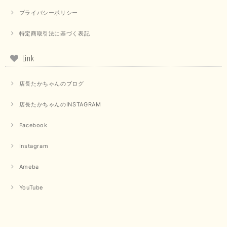
しております。
プライバシーポリシー
特定商取引法に基づく表記
【trois／トロワ】ポンチフーディーベスト（カーキ）
2025/09/15
Link
店長たかちゃんのブログ
【QTUME／クチューム】ドルマンスリーブケープデザインブラウス（ライトグレー）
店長たかちゃんのINSTAGRAM
2025/09/10
Facebook
Instagram
【PASSIONE／パシオーネ】クロップドメッセージロゴTシャツ（チャコール）
2025/07/31
Ameba
YouTube
毎回迅速に発送して頂きありがとうございます 手書きのメッセージも楽し
みになっています 丈感が短いカットソーを探していて、ちょうど見つかり
良かったです またよろしくお願いします