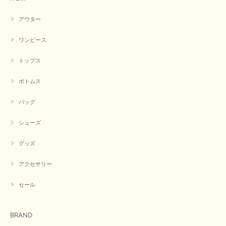
2026/05/21
アウター
イエローと表示ありますが、黄緑っぽい気がします
ワンピース
この度は商品のお買い上げ誠にありがとうございました。 仰
トップス
る通り、ブランドでのカラー表記はイエローですが。 実際は
緑がかったイエローになるため、黄緑に近いです。 画像では
実際の色に伝えられるように努力していますが、 見る時の環
ボトムス
境や見る人の判断の違いで誤差がでてしまうと思います。 ご
指摘ありがとうございました。 又のご来店お待ちしておりま
バッグ
す。
シューズ
グッズ
【CYAN TOKYO／シアン トーキョー】フレアチュニックロゴロンT（ホワイト）
2026/04/23
アクセサリー
早い発送で届いたのも予定より早く届きました。丁寧に梱包されていて良か
セール
ったです。CYANさんの洋服も思っていた通りで気に入りました。
この度は商品のお買い上げ誠にありがとうございました。 人
BRAND
気のシアントーキョーさん、数多くあるお店の中で当店でお求
めいただきありがとうございます。 商品も無事に到着して、