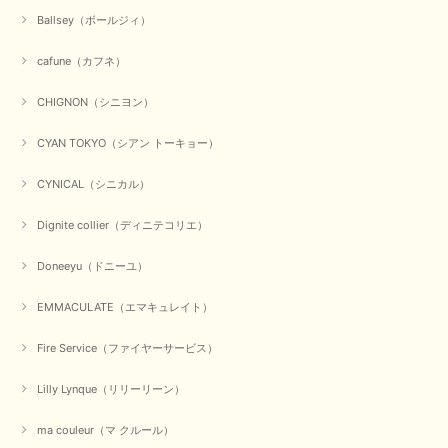
お気に召していただき何よりでございます。 又のご来店お待
Ballsey（ボールジィ）
ちいたしております。 ありがとうございました。
cafune（カフネ）
CHIGNON（シニヨン）
【PASSIONE／パシオーネ】ミニフードドルマンジャケット（ネイビー）
2026/03/05
CYAN TOKYO（シアン トーキョー）
在庫があるかの確認対応もスムーズにしてくれて発送も早く とても気持ち
CYNICAL（シニカル）
良いお買い物が出来ました。 商品も良い物で購入して良かったです。
Dignite collier（ディニテコリエ）
この度は数多くあるお店の中から当店でお声かけをいただき誠
にありがとうございました。 お客様のご要望にお応えできた
Doneeyu（ドニーユ）
事、大変嬉しく思います。 良い物をたくさん揃えてたくさん
のお客様に喜んでいただく、それが理想なのですが。 メーカ
ーで在庫が見つかり良かったです。 春のおしゃれを楽しんで
EMMACULATE（エマキュレイト）
くださいませ。 ありがとうございました。
Fire Service（ファイヤーサービス）
Lilly Lynque（リリーリーン）
【CYAN TOKYO／シアン トーキョー】ガルゼベロアオーバータックテーパードパンツ（ブラック）
2026/01/04
ma couleur（マ クルール）