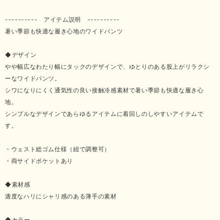
---------- アイテム説明 ----------
暑い季節も快適な履き心地のワイドパンツ
◆デザイン
やや幅広なわたり幅にタックのデザインで、ゆとりのある股上がリラクシ
ーなワイドパンツ。
シワになりにくく通気性の良い接触冷感素材で暑い季節も快適な履き心
地。
シンプルなデザインであらゆるアイテムに着回しのしやすいアイテムで
す。
・ウェスト総ゴム仕様（紐で調整可）
・両サイドポケットあり
◆素材感
適度なハリにシャリ感のある薄手の素材
◆カラー