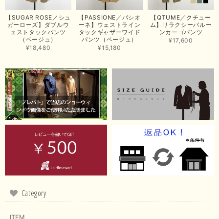
この度は商品のお買い上げありがとうございました。 無事に
お手元に届き、気に入っていただけて安心いたしました！
【SUGAR ROSE／シュ
【PASSIONE／パシオ
【QTUME／クチュー
arichanと同様に、商品の良さを共感していただけて大変嬉し
ガーローズ】ダブルウ
ーネ】ウェストライン
ム】リラクシーバルー
いです。 きれい見えして、イージーケアで暑くても快適な素
ェストタックパンツ
タックギャザーワイド
ンカーゴパンツ
材感。 楽しい夏を過ごしてくださいませ。 ありがとうござい
（ベージュ）
パンツ（ベージュ）
¥17,600
まいした。 またのご縁を楽しみにお待ちしております。
¥18,480
¥15,180
【ma couleur／マクルール】ハイゲージトリコットVガゼットタンク（ブラウン）
2026/06/26
思っていた通りの商品でした。発送も早く、梱包も丁寧。又、お世話になり
たいと思いました。色々とありがとうございました。
この度は当店でのお買い上げ誠にありがとうございました。
商品もお気に召していただき嬉しい限りでございます。 ブラ
ウンは好みが分かれますが、お買い上げいただくならたくさん
出ている今年がおすすめですね。 ありがとうございました。
またのご来店お待ちしております。
Category
ITEM
【RILATO／リラート】袖ギャザーシャツ（イエロー）