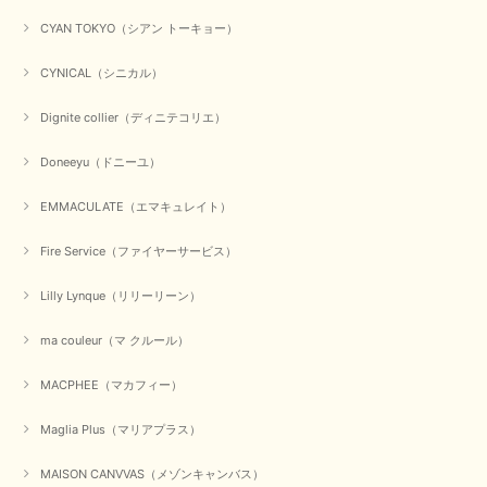
CYAN TOKYO（シアン トーキョー）
【CYAN TOKYO／シアン トーキョー】ガルゼベロアオーバータックテーパードパンツ（ブラック）
CYNICAL（シニカル）
2026/01/04
Dignite collier（ディニテコリエ）
元旦早々にお買い物したものが翌日発送完了、4日朝 に手元に届きました。
Doneeyu（ドニーユ）
お正月休みだろうとそんなに早くにご対応頂けると期待していなかったので
すが、迅速なご対応に感謝致します。ありがとうございました
EMMACULATE（エマキュレイト）
この度は、当店でのお買い物誠にありがとうございました。
無事に商品がお手元に届いて喜んでいただけた事、私共も大変
Fire Service（ファイヤーサービス）
嬉しく思います。 ありがとうございました。 又のご来店お待
ちしております。
Lilly Lynque（リリーリーン）
ma couleur（マ クルール）
【QTUME／クチューム】シャギーニットVネックベスト（ブルー）
2025/10/25
MACPHEE（マカフィー）
Maglia Plus（マリアプラス）
かわいいふわふわのベスト届きました ありがとうございます😊
MAISON CANVVAS（メゾンキャンバス）
この度は数多くあるお店の中から、当店でお買い物していただ