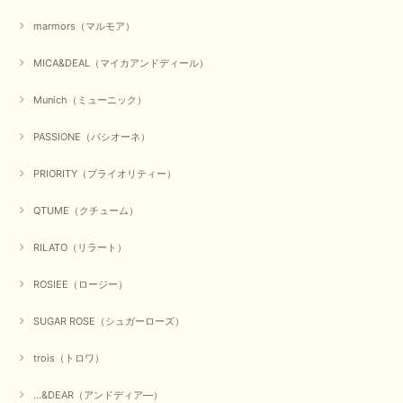
き誠にありがとうございました。 商品が無事に届き、喜んで
marmors（マルモア）
いただけて何よりでございます。 重ね着の楽しい秋冬のおし
ゃれ、楽しんでくださいませ。 ありがとうございました。
MICA&DEAL（マイカアンドディール）
Munich（ミューニック）
【Dignite collier／ディニテコリエ】ショートスナップ綿ナイロンブラウス（ブラック）
2025/09/23
PASSIONE（パシオーネ）
PRIORITY（プライオリティー）
QTUME（クチューム）
【Munich／ミューニック】8ozスラブデニムバルーンシャツ（ホワイト）
2025/09/23
RILATO（リラート）
ROSIEE（ロージー）
【marmors／マルモア】シアーギャザーカーディガン（ブラック）
SUGAR ROSE（シュガーローズ）
2025/09/18
trois（トロワ）
上品なシアー素材と、さりげないギャザーのデザインがとても素敵です。ブ
ラックなので、カジュアルからきれいめまで、様々なコーディネートに合わ
...&DEAR（アンドディア―）