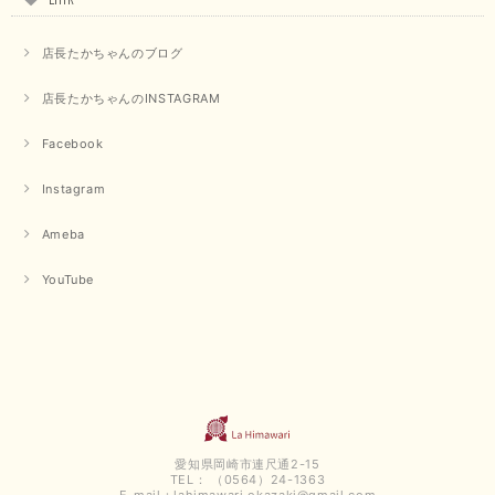
毎回迅速に発送して頂きありがとうございます 手書きのメッセージも楽し
店長たかちゃんのブログ
みになっています 丈感が短いカットソーを探していて、ちょうど見つかり
良かったです またよろしくお願いします
店長たかちゃんのINSTAGRAM
いつもありがとうございます。 暑い日が続く毎日、すぐに活
用していただける商品が、無事 お手元にお届けてきて嬉しい
Facebook
です。 夏物が少なくなってきていますが、お気に召していた
だける商品を見つけていただきありがとうございました。 又
Instagram
のご来店お待ちしております。
Ameba
【QTUME／クチューム】ボンディングフーディーベスト（ブラック）
YouTube
2025/03/13
今回も早々に発送して頂けて良かったです この端境期に使えて重宝しそう
です 手書きのメッセージもありがとうございました また利用させて頂きた
いと思うショップさんです
いつもありがとうございます。 この度も、お気に召していた
だける商品を見つけていただき誠にありがとうございました。
愛知県岡崎市連尺通2-15
仰る通り、三寒四温とまだ冷える時がございますが、合わせる
TEL： （0564）24-1363
アイテムよって長いシーズンお使いいただける事と思います。