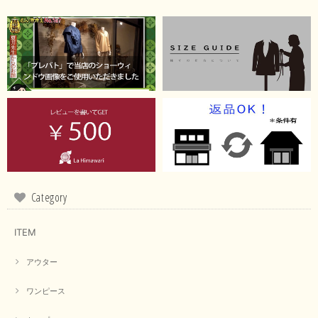
出ている今年がおすすめですね。 ありがとうございました。
またのご来店お待ちしております。
【RILATO／リラート】袖ギャザーシャツ（イエロー）
2026/05/21
イエローと表示ありますが、黄緑っぽい気がします
この度は商品のお買い上げ誠にありがとうございました。 仰
る通り、ブランドでのカラー表記はイエローですが。 実際は
緑がかったイエローになるため、黄緑に近いです。 画像では
実際の色に伝えられるように努力していますが、 見る時の環
Category
境や見る人の判断の違いで誤差がでてしまうと思います。 ご
指摘ありがとうございました。 又のご来店お待ちしておりま
す。
ITEM
アウター
【CYAN TOKYO／シアン トーキョー】フレアチュニックロゴロンT（ホワイト）
2026/04/23
ワンピース