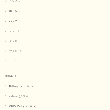
トップス
早い発送で届いたのも予定より早く届きました。丁寧に梱包されていて良か
ったです。CYANさんの洋服も思っていた通りで気に入りました。
ボトムス
この度は商品のお買い上げ誠にありがとうございました。 人
バッグ
気のシアントーキョーさん、数多くあるお店の中で当店でお求
めいただきありがとうございます。 商品も無事に到着して、
お気に召していただき何よりでございます。 又のご来店お待
シューズ
ちいたしております。 ありがとうございました。
グッズ
アクセサリー
【PASSIONE／パシオーネ】ミニフードドルマンジャケット（ネイビー）
2026/03/05
セール
在庫があるかの確認対応もスムーズにしてくれて発送も早く とても気持ち
BRAND
良いお買い物が出来ました。 商品も良い物で購入して良かったです。
この度は数多くあるお店の中から当店でお声かけをいただき誠
Ballsey（ボールジィ）
にありがとうございました。 お客様のご要望にお応えできた
事、大変嬉しく思います。 良い物をたくさん揃えてたくさん
cafune（カフネ）
のお客様に喜んでいただく、それが理想なのですが。 メーカ
ーで在庫が見つかり良かったです。 春のおしゃれを楽しんで
くださいませ。 ありがとうございました。
CHIGNON（シニヨン）