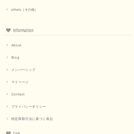
せやすく、着回し力が高いと感じました。
others（その他）
この度は当店でのお買い物誠にありがとうございました。 商
品もお気に召していただけて大変嬉しく思います。 仰る通り
活躍するシーンの多いアイテムなので、たくさん着ていただけ
ると幸いです。 ありがとうございました。 又のご来店お待ち
Information
しております。
About
【trois／トロワ】ポンチフーディーベスト（カーキ）
Blog
2025/09/15
メンバーシップ
マイページ
【QTUME／クチューム】ドルマンスリーブケープデザインブラウス（ライトグレー）
Contact
2025/09/10
プライバシーポリシー
特定商取引法に基づく表記
【PASSIONE／パシオーネ】クロップドメッセージロゴTシャツ（チャコール）
2025/07/31
Link