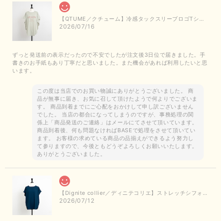
【QTUME／クチューム】冷感タックスリーブロゴTシャツ（ライトグレー）
2026/07/16
ずっと発送前の表示だったので不安でしたが注文後3日位で届きました。手
書きのお手紙もあり丁寧だと思いました。また機会があれば利用したいと思
います。
この度は当店でのお買い物誠にありがとうございました。 商
品が無事に届き、お気に召して頂けたようで何よりでございま
す。 商品到着までにご心配をおかけして申し訳ございません
でした。 当店の都合になってしまうのですが、事務処理の関
係上「商品発送のご連絡」はメールにてさせて頂いています。
商品到着後、何も問題なければBASEで処理をさせて頂いてい
ます。 お客様の求めている商品の品揃えができるよう努力し
て参りますので、今後ともどうぞよろしくお願いいたします。
ありがとうございました。
【Dignite collier／ディニテコリエ】ストレッチシフォンブラウス（ブルー）＊再入荷予定
2026/07/12