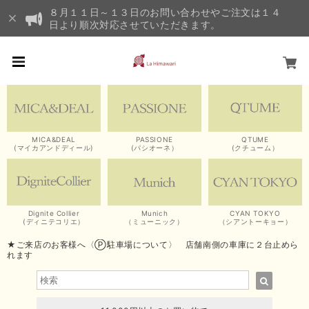
８月１１日～１３日のお問い合わせやご注文は１４
日より順次対応させていただきます。
MICA&DEAL
PASSIONE
QTUME
(マイカアンドディール)
(パシオーネ）
(クチューム）
Dignite Collier
Munich
CYAN TOKYO
(ディニテコリエ）
（ミューニック）
（シアントーキョー）
★ご来店のお客様へ〈Ⓟ駐車場について〉 店舗南側の車庫に２台止めら
れます