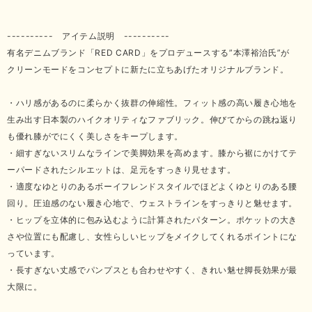
---------- アイテム説明 ----------
有名デニムブランド「RED CARD」をプロデュースする”本澤裕治氏”が
クリーンモードをコンセプトに新たに立ちあげたオリジナルブランド。
・ハリ感があるのに柔らかく抜群の伸縮性。フィット感の高い履き心地を
生み出す日本製のハイクオリティなファブリック。伸びてからの跳ね返り
も優れ膝がでにくく美しさをキープします。
・細すぎないスリムなラインで美脚効果を高めます。膝から裾にかけてテ
ーパードされたシルエットは、足元をすっきり見せます。
・適度なゆとりのあるボーイフレンドスタイルでほどよくゆとりのある腰
回り。圧迫感のない履き心地で、ウェストラインをすっきりと魅せます。
・ヒップを立体的に包み込むように計算されたパターン。ポケットの大き
さや位置にも配慮し、女性らしいヒップをメイクしてくれるポイントにな
っています。
・長すぎない丈感でパンプスとも合わせやすく、きれい魅せ脚長効果が最
大限に。