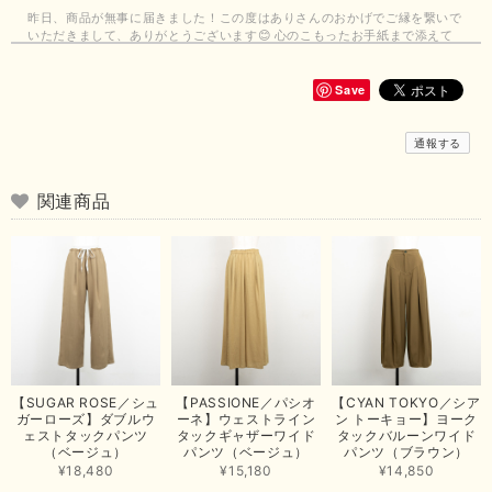
昨日、商品が無事に届きました！この度はありさんのおかげでご縁を繋いで
いただきまして、ありがとうございます😊 心のこもったお手紙まで添えて
いただきまして、ありがとうございます😊 商品もとても可愛くて、着心地
も良さそうでとても嬉しいです！この夏 大活躍しそうです💕 これからも
よろしくお願いいたします！
Save
この度は商品のお買い上げありがとうございました。 無事に
通報する
お手元に届き、気に入っていただけて安心いたしました！
arichanと同様に、商品の良さを共感していただけて大変嬉し
いです。 きれい見えして、イージーケアで暑くても快適な素
関連商品
材感。 楽しい夏を過ごしてくださいませ。 ありがとうござい
まいした。 またのご縁を楽しみにお待ちしております。
【ma couleur／マクルール】ハイゲージトリコットVガゼットタンク（ブラウン）
2026/06/26
思っていた通りの商品でした。発送も早く、梱包も丁寧。又、お世話になり
【SUGAR ROSE／シュ
【PASSIONE／パシオ
【CYAN TOKYO／シア
たいと思いました。色々とありがとうございました。
ガーローズ】ダブルウ
ーネ】ウェストライン
ン トーキョー】ヨーク
ェストタックパンツ
タックギャザーワイド
タックバルーンワイド
この度は当店でのお買い上げ誠にありがとうございました。
（ベージュ）
パンツ（ベージュ）
パンツ（ブラウン）
商品もお気に召していただき嬉しい限りでございます。 ブラ
¥18,480
¥15,180
¥14,850
ウンは好みが分かれますが、お買い上げいただくならたくさん