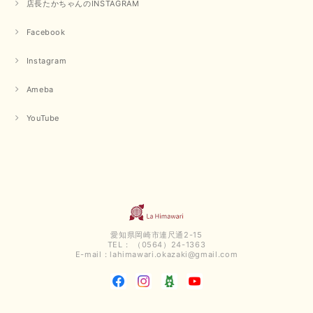
店長たかちゃんのINSTAGRAM
Facebook
Instagram
Ameba
YouTube
愛知県岡崎市連尺通2-15
TEL： （0564）24-1363
E-mail：
lahimawari.okazaki@gmail.com