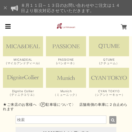
８月１１日～１３日のお問い合わせやご注文は１４
日より順次対応させていただきます。
MICA&DEAL
PASSIONE
QTUME
(マイカアンドディール)
(パシオーネ）
(クチューム）
Dignite Collier
Munich
CYAN TOKYO
(ディニテコリエ）
（ミューニック）
（シアントーキョー）
★ご来店のお客様へ〈Ⓟ駐車場について〉 店舗南側の車庫に２台止めら
れます