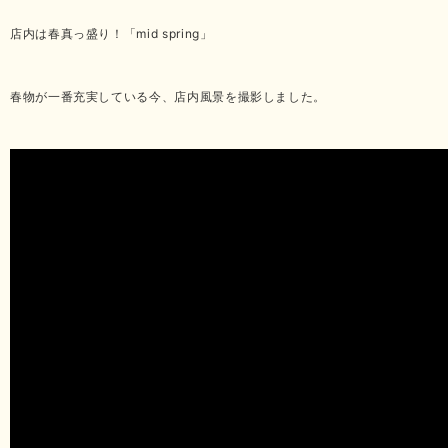
店内は春真っ盛り！「mid spring」
春物が一番充実している今、店内風景を撮影しました。