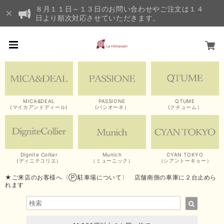
８月１１日～１３日のお問い合わせやご注文は１４
日より順次対応させていただきます。
MICA&DEAL
PASSIONE
QTUME
(マイカアンドディール)
(パシオーネ）
(クチューム）
Dignite Collier
Munich
CYAN TOKYO
(ディニテコリエ）
（ミューニック）
（シアントーキョー）
★ご来店のお客様へ〈Ⓟ駐車場について〉 店舗南側の車庫に２台止めら
れます