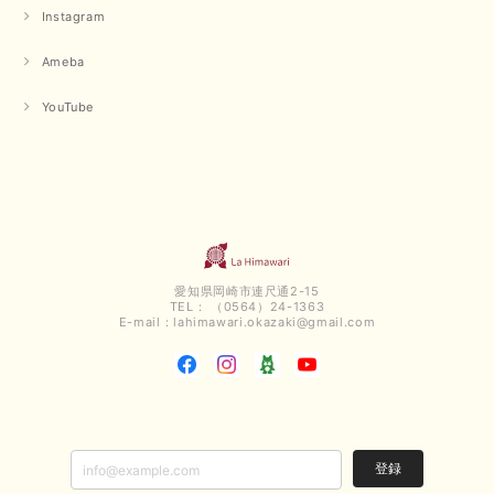
Instagram
Ameba
YouTube
愛知県岡崎市連尺通2-15
TEL： （0564）24-1363
E-mail：
lahimawari.okazaki@gmail.com
登録