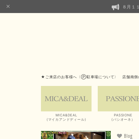
８月１
★ご来店のお客様へ〈Ⓟ駐車場について〉 店舗南側
MICA&DEAL
PASSIONE
(マイカアンドディール)
(パシオーネ）
Blog