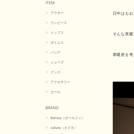
ITEM
日中はもお
アウター
ワンピース
トップス
そんな寒暖
ボトムス
バッグ
寒暖差を考
シューズ
グッズ
アクセサリー
セール
BRAND
Ballsey（ボールジィ）
cafune（カフネ）