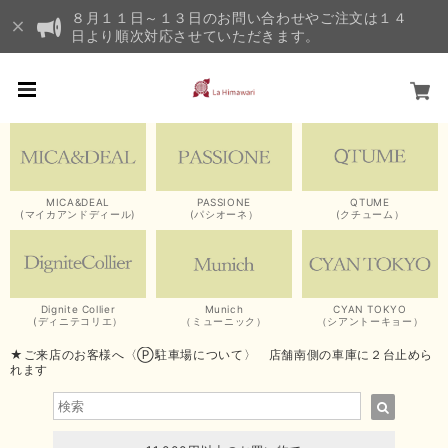
８月１１日～１３日のお問い合わせやご注文は１４
日より順次対応させていただきます。
MICA&DEAL
PASSIONE
QTUME
(マイカアンドディール)
(パシオーネ）
(クチューム）
Dignite Collier
Munich
CYAN TOKYO
(ディニテコリエ）
（ミューニック）
（シアントーキョー）
★ご来店のお客様へ〈Ⓟ駐車場について〉 店舗南側の車庫に２台止めら
れます