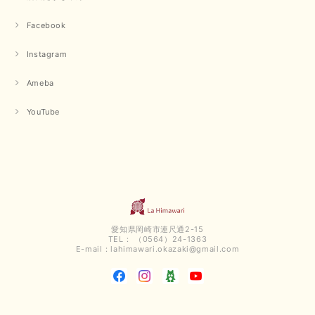
Facebook
Instagram
Ameba
YouTube
愛知県岡崎市連尺通2-15
TEL： （0564）24-1363
E-mail：
lahimawari.okazaki@gmail.com