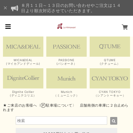
８月１１日～１３日のお問い合わせやご注文は１４
日より順次対応させていただきます。
MICA&DEAL
PASSIONE
QTUME
(マイカアンドディール)
(パシオーネ）
(クチューム）
Dignite Collier
Munich
CYAN TOKYO
(ディニテコリエ）
（ミューニック）
（シアントーキョー）
★ご来店のお客様へ〈Ⓟ駐車場について〉 店舗南側の車庫に２台止めら
れます