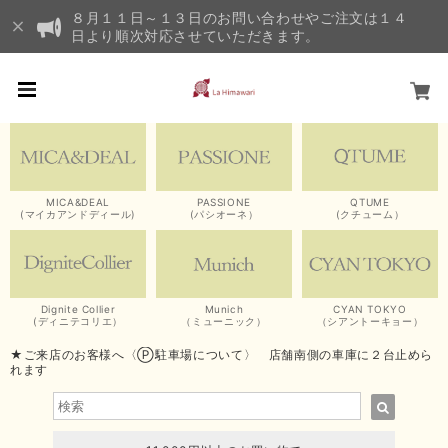
８月１１日～１３日のお問い合わせやご注文は１４
日より順次対応させていただきます。
MICA&DEAL
PASSIONE
QTUME
(マイカアンドディール)
(パシオーネ）
(クチューム）
Dignite Collier
Munich
CYAN TOKYO
(ディニテコリエ）
（ミューニック）
（シアントーキョー）
★ご来店のお客様へ〈Ⓟ駐車場について〉 店舗南側の車庫に２台止めら
れます